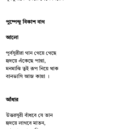
পুষ্পেন্দু বিকাশ বাগ
আলো
পূর্বসুরীরা গান গেয়ে গেছে
হৃদয়ে এঁকেছে পান্না,
মনমাঝি তুই রূপ নিয়ে থাক
বানভাসি আজ কান্না ।
আঁধার
উত্তরসূরী বাঁধবে যে তান
হৃদয়ে লাগবে মাতন,