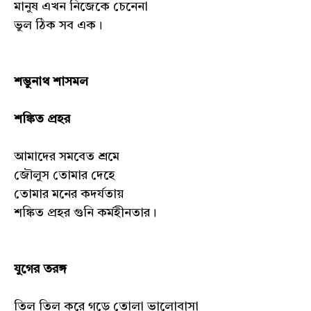
মানুষ এখন নিজেকে চেনেনা
ভুল ঠিক সব এক।
শম্ভুনাথ শাসমল
শঙ্কিত প্রহর
আমাদের সমবেত শ্রমে
জৌলুস তোমার দেহে
তোমার মনের কদর্যতায়
শঙ্কিত প্রহর গুনি কর্মহীনতার।
যুগের তরঙ্গ
তিল তিল করে গড়ে তোলা ভালোবাসা