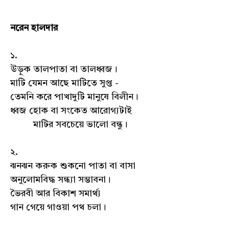
নরেন হালদার
১.
উড়ুক তালপাতা বা তালধ্বজ।
মাটি যেমন আছে মাটিতে সুপ্ত -
তেমনি করে পাখাদুটি মানুষে বিলীন।
ধ্বজ হোক বা সংকেত আরোগ্যটাই
মাটির সবচেয়ে ভালো বন্ধু।
২.
ঝনঝন করুক শুকনো পাতা বা বাসা
অনুলোমবিদ্ধ সন্ধ্যা সম্ভাবনা।
ভৈরবী আর বিকাশ সমার্থ্য
গান গেয়ে গাওয়া পথ চলা।