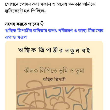
গোপনে পোষন করা স্বকাল ও স্বদেশ ক্ষমতার অলিন্দে
লুব্রিকেন্টে হও পিচ্ছিল..
সংগ্রহ করতে পারেন 👇
ঋত্বিক ত্রিপাঠীর কবিতায় জগৎ পরিভ্রমণ ও কাব‍্য মীমাংসার
রূপ ও স্বরূপ