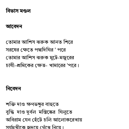
বিভাস মণ্ডল
আবেদন
তোমার আশিস ঝরুক আনত শিরে
সরষের ক্ষেতে পদ্মদিঘির ' পরে
তোমার আশিস ঝরুক মুটে-মজুরের
চাষী-শ্রমিকের ক্ষেত- খামারের 'পরে।
নিবেদন
শক্তি দাও ক্ষণভঙ্গুর বাহুতে
বুদ্ধি দাও দুর্বল মস্তিষ্কের ঘিলুতে
অবিরাম যেন হেঁটে চলি আলোকরেখায়
সূর্যমুখীকে হৃদয়ে গেঁথে নিয়ে।