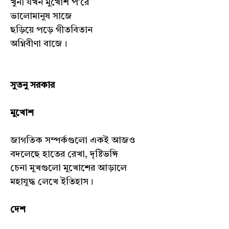
খুনী যখন মুখোশ প'রে
ভালোমানুষ সাজে
ছড়িয়ে পড়ে গীতবিতান
অগ্নিবীণা বাজে।
সুতনু সরকার
মুখোশ
জাগতিক সম্পর্কগুলো একই আজও
বদলেছে হাতের রেখা, দৃষ্টিভঙ্গি
চেনা মুখগুলো মুখোশের আড়ালে
মহাযুদ্ধ লেখে ইতিহাস।
দেশ