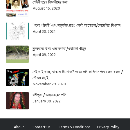
মেদিনীপুরের বিজ্ঞানীদের কথা
August 15, 2020
‘পথের পাঁচালী’ এবং সত্যজিৎ রায় : একটি আলোচনা/কোয়েলিয়া বিশ্বাস
April 30, 2021
সুন্দরবনের উপর গুচ্ছ কবিতা/ওয়াহিদা খাতুন
April 09, 2022
নেই তাই খাচ্ছ, থাকলে কী খেতে? কহেন কবি কালিদাস পথে যেতে-যেতে /
গৌতম বাড়ই
November 29, 2020
ষষ্ঠীপূজা / ভাস্করব্রত পতি
January 30, 2022
About
Contact Us
Terms & Conditions
Privacy Policy