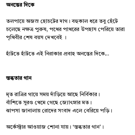
অনন্তের দিকে
তলপায়ে অজস্র হোচটের দাগ। বহুকাল ধরে তবু হেঁটে
চলেছে নক্ষত্র পুরুষ, পথের পাথরের উপহাস পেরিয়ে তারা
পৃথিবীর শেষ বয়স দেখবেই ।
হাঁটতে হাঁটতে এই নিরাকার প্রবাহ অনন্তের দিকে…
স্তব্ধতার গান
মৃত রাত্রির গায়ে সময় দাঁড়িয়ে আছে নির্বিকার।
বাঁশিতে সুরও থেমে গেছে জ্যোৎস্নার মত।
ঝাপসা জানালায় রোদের সংবাদ এলে বেরিয়ে পড়ি।
অর্কেস্ট্রার আওয়াজ শোনা যায়। ‘স্তব্ধতার গান’।