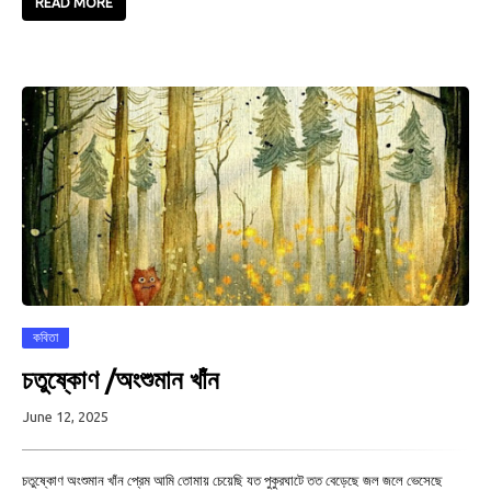
READ MORE
কবিতা
চতুষ্কোণ /অংশুমান খাঁন
June 12, 2025
চতুষ্কোণ অংশুমান খাঁন প্রেম আমি তোমায় চেয়েছি যত পুকুরঘাটে তত বেড়েছে জল জলে ভেসেছে