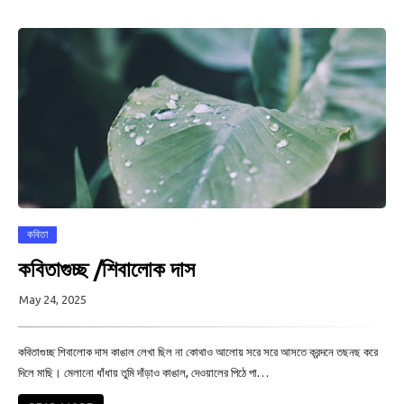
কবিতা
কবিতাগুচ্ছ /শিবালোক দাস
May 24, 2025
কবিতাগুচ্ছ শিবালোক দাস কাঙাল লেখা ছিল না কোথাও আলোয় সরে সরে আসতে ক্রন্দনে তছনছ করে
দিলে মাছি। মেলানো ধাঁধায় তুমি দাঁড়াও কাঙাল, দেওয়ালের পিঠে পা…