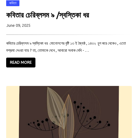
কবিতা
কবিতার চেরিব্লসম ৯ /স্বস্তিকা ধর
June 09, 2025
কবিতার চেরিব্লসম ৯ স্বস্তিকা ধর মোনোলগের বৃষ্টি ১৩ ই জ্যৈষ্ঠ , ১৪৩২ চুপ করে থেকেও , এতো
শুশ্রূষা দেওয়া যায় ? তা, তোমাকে দেখে , আবারো অবাক দেখি - …
READ MORE