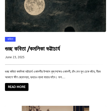
কবিতা
গুচ্ছ কবিতা /কমলিকা ভট্টাচার্য
June 23, 2025
গুচ্ছ কবিতা কমলিকা ভট্টাচার্য একাদশীর উপবাস কৃষ্ণপক্ষের একাদশী, চাঁদ যেন মুখ ঢেকে কাঁদে, নীরব
আকাশে ক্ষীণ জ্যোৎস্না, হৃদয়েও ব্যথা মায়ার ফাঁদে। ফল…
READ MORE