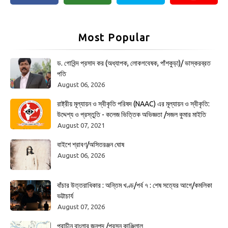
Most Popular
ড. গোবিন্দ প্রসাদ কর (অধ্যাপক, লোকগবেষক, পাঁশকুড়া)/ ভাস্করব্রত
পতি
August 06, 2026
রাষ্ট্রীয় মূল্যায়ন ও স্বীকৃতি পরিষদ (NAAC) এর মূল্যায়ন ও স্বীকৃতি:
উদ্দেশ্য ও প্রস্তুতি - কলেজ ভিত্তিক অভিজ্ঞতা /সজল কুমার মাইতি
August 07, 2021
বাইশে শ্রাবণ/অসিতরঞ্জন ঘোষ
August 06, 2026
বাঁচার উত্তরাধিকার : অন্তিম খণ্ড/পর্ব ৭ : শেষ সত্যের আগে/কমলিকা
ভট্টাচার্য
August 07, 2026
প্রাচীন বাংলার জনপদ /প্রসূন কাঞ্জিলাল