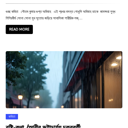
গুচ্ছ কবিতা গৌতম কুমার গুপ্ত অবিবাহ এই প্রখর বসন্ত গোধূলি অবিবাহ ডাকে কামক্ষরা লুব্ধ
শিশিরবীর্য সোনা সোনা মুখ সূতোয় জড়িয়ে সাবালিকা শারীরিক লজ্…
READ MORE
কবিতা
বৃষ্টি-কথা /আবীর ভট্টাচার্য্য চক্রবর্তী