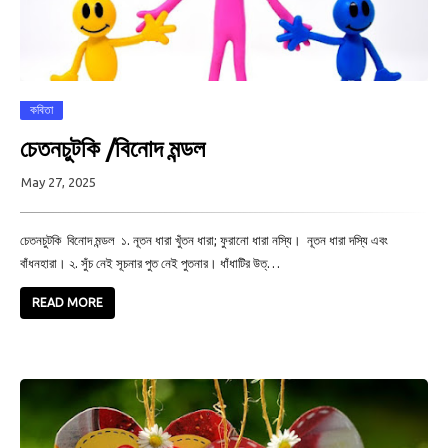
কবিতা
চেতনচুটকি /বিনোদ মন্ডল
May 27, 2025
চেতনচুটকি বিনোদ মন্ডল ১. নূতন ধারা খুঁতন ধারা; ফুরানো ধারা নস্যি। নূতন ধারা দস্যি এবং
বাঁধনহারা। ২. সুঁচ নেই সূচনার পুত নেই পুতনার। ধাঁধাটির উত্…
READ MORE