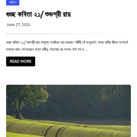
কবিতা
গুচ্ছ কবিতা ২১/ শুভশ্রী রায়
June 27, 2025
গুচ্ছ কবিতা ২১/ শুভশ্রী রায় অমূল্য সহজিয়া কর গুজরান গরীবী মেঁ সাধুভাই: সন্ত কবীর জীবন সম্পর্কে
সম্যক কথা শোনাচ্ছেন সন্ত কবীর, শতকের পর শতক সেই সব ব…
READ MORE