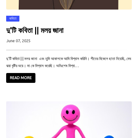
কবিতা
দু'টি কবিতা || মলয় জানা
June 07, 2025
দু'টি কবিতা | | মলয় জানা এবং তুমি আকাশকে আমি বিশ্বাস করিনি। শীতের বিকেলে ছাতা নিয়েছি, মেঘ
ঝরা বৃষ্টির ভয়ে। মা কে বিশ্বাস করেছি। অনিঃশেষ বিশ্বা…
READ MORE