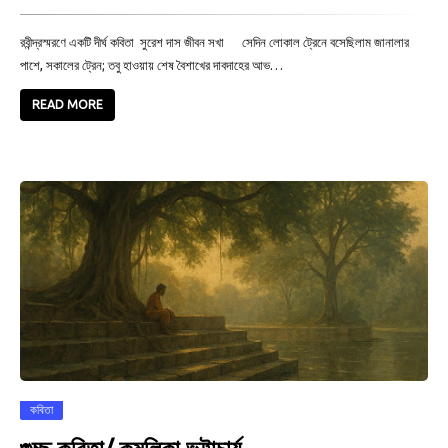
রবীন্দ্রস্মরণে একটি দীর্ঘ কবিতা সুরেশ দাস জীবন সখা সেদিন লোকাল ট্রেনে বসেছিলাম জানালার
পাশে, সকালের ট্রেন; তবু হাওয়ায় শেষ বৈশাখের দাবদাহের আভ…
READ MORE
কবিতা