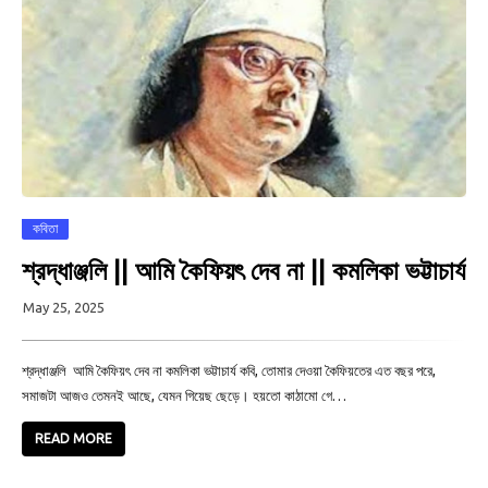
কবিতা
শ্রদ্ধাঞ্জলি || আমি কৈফিয়ৎ দেব না || কমলিকা ভট্টাচার্য
May 25, 2025
শ্রদ্ধাঞ্জলি আমি কৈফিয়ৎ দেব না কমলিকা ভট্টাচার্য কবি, তোমার দেওয়া কৈফিয়তের এত বছর পরে,
সমাজটা আজও তেমনই আছে, যেমন গিয়েছ ছেড়ে। হয়তো কাঠামো গে…
READ MORE