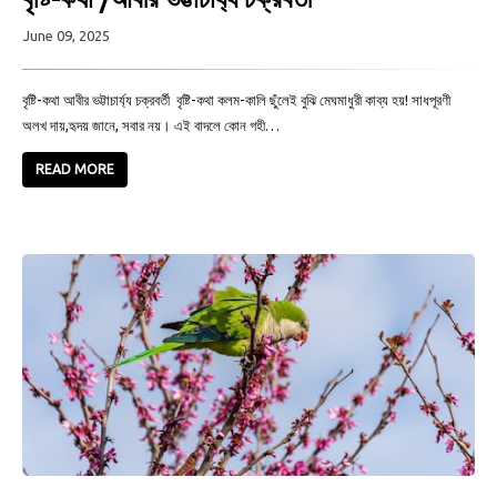
June 09, 2025
বৃষ্টি-কথা আবীর ভট্টাচার্য্য চক্রবর্তী বৃষ্টি-কথা কলম-কালি ছুঁলেই বুঝি মেঘমাধুরী কাব্য হয়! সাধপূরণী
অলখ দায়,হৃদয় জানে, সবার নয়। এই বাদলে কোন গহী…
READ MORE