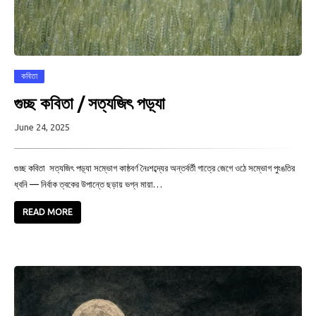
কবিতা
গুচ্ছ কবিতা / সত্যজিৎ পড়্যা
June 24, 2025
গুচ্ছ কবিতা সত্যজিৎ পড়্যা সম্ভোগ কাষ্ঠবর্ণ নৈঃশব্দ্যের অন্তর্বর্তী গাত্রে জেগে ওঠে সম্ভোগ পুংঙতির
ধ্বনি — নির্বাক ত্বকের উপান্তে ছড়ায় ভগ্ন মায়া…
READ MORE