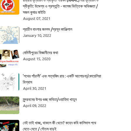
রাষ্ট্রীয় মূল্যায়ন ও স্বীকৃতি পরিষদ (NAAC) এর মূল্যায়ন ও
স্বীকৃতি: উদ্দেশ্য ও প্রস্তুতি - কলেজ ভিত্তিক অভিজ্ঞতা /
সজল কুমার মাইতি
August 07, 2021
প্রাচীন বাংলার জনপদ /প্রসূন কাঞ্জিলাল
January 10, 2022
মেদিনীপুরের বিজ্ঞানীদের কথা
August 15, 2020
‘পথের পাঁচালী’ এবং সত্যজিৎ রায় : একটি আলোচনা/কোয়েলিয়া
বিশ্বাস
April 30, 2021
সুন্দরবনের উপর গুচ্ছ কবিতা/ওয়াহিদা খাতুন
April 09, 2022
নেই তাই খাচ্ছ, থাকলে কী খেতে? কহেন কবি কালিদাস পথে
যেতে-যেতে / গৌতম বাড়ই