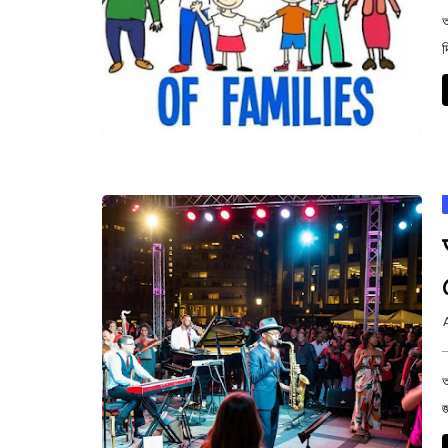
আ
দ
আ
জ