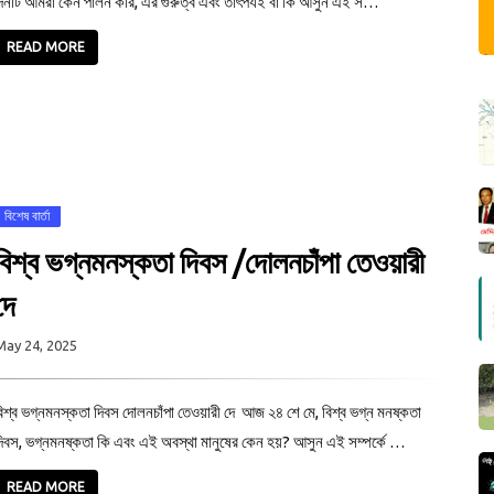
িনটি আমরা কেন পালন করি, এর গুরুত্ব এবং তাৎপর্যই বা কি আসুন এই স…
READ MORE
বিশেষ বার্তা
বিশ্ব ভগ্নমনস্কতা দিবস /দোলনচাঁপা তেওয়ারী
দে
May 24, 2025
িশ্ব ভগ্নমনস্কতা দিবস দোলনচাঁপা তেওয়ারী দে আজ ২৪ শে মে, বিশ্ব ভগ্ন মনষ্কতা
িবস, ভগ্নমনষ্কতা কি এবং এই অবস্থা মানুষের কেন হয়? আসুন এই সম্পর্কে …
READ MORE