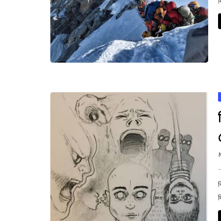
দ
ব
দ