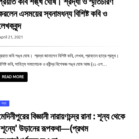
প্রয়াত কবি শঙ্খ ঘোষ। শ্রদ্ধা ও স্মৃতিচারণ
করলেন এসময়ের স্বনামধন্য বিশিষ্ট কবি ও
লেখকবৃন্দ
April 21, 2021
্রয়াত কবি শঙ্খ ঘোষ। শ্রদ্ধা জানালেন বিশিষ্ট কবি, লেখক, প্রাক্তন ছাত্র প্রমুখ।
িশিষ্ট কবি, সাহিত্য সমালোচক ও রবীন্দ্র বিশেষজ্ঞ শঙ্খ ঘোষ আজ (২১ এপ…
READ MORE
গদ্য
মেদিনীপুরের বিজ্ঞানী নারায়ণচন্দ্র রানা : শূন্য থেকে
'শূন্যে' উড়ানের রূপকথা―(প্রথম