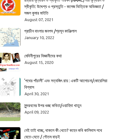
রাষ্ট্রীয় মূল্যায়ন ও স্বীকৃতি পরিষদ (NAAC) এর মূল্যায়ন ও
স্বীকৃতি: উদ্দেশ্য ও প্রস্তুতি - কলেজ ভিত্তিক অভিজ্ঞতা /
সজল কুমার মাইতি
August 07, 2021
প্রাচীন বাংলার জনপদ /প্রসূন কাঞ্জিলাল
January 10, 2022
মেদিনীপুরের বিজ্ঞানীদের কথা
August 15, 2020
‘পথের পাঁচালী’ এবং সত্যজিৎ রায় : একটি আলোচনা/কোয়েলিয়া
বিশ্বাস
April 30, 2021
সুন্দরবনের উপর গুচ্ছ কবিতা/ওয়াহিদা খাতুন
April 09, 2022
নেই তাই খাচ্ছ, থাকলে কী খেতে? কহেন কবি কালিদাস পথে
যেতে-যেতে / গৌতম বাড়ই