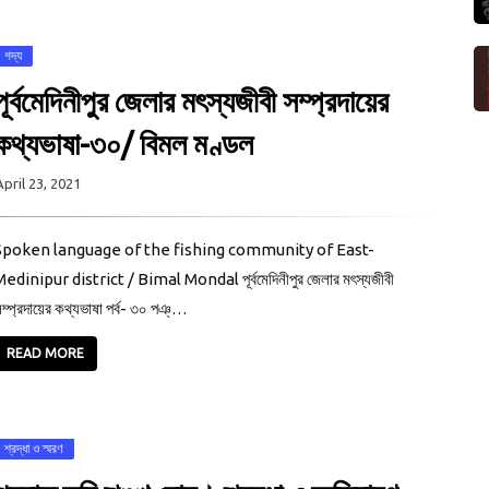
গদ্য
পূর্বমেদিনীপুর জেলার মৎস্যজীবী সম্প্রদায়ের
কথ্যভাষা-৩০/ বিমল মণ্ডল
April 23, 2021
Spoken language of the fishing community of East-
edinipur district / Bimal Mondal পূর্বমেদিনীপুর জেলার মৎস্যজীবী
ম্প্রদায়ের কথ্যভাষা পর্ব- ৩০ পঞ্…
READ MORE
শ্রদ্ধা ও স্মরণ