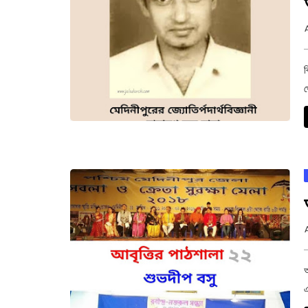
ব
থ
আ
এ