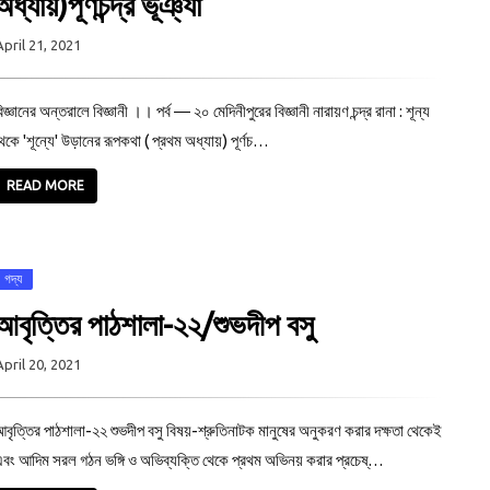
অধ্যায়)পূর্ণচন্দ্র ভূঞ্যা
April 21, 2021
িজ্ঞানের অন্তরালে বিজ্ঞানী ।। পর্ব ― ২০ মেদিনীপুরের বিজ্ঞানী নারায়ণ চন্দ্র রানা : শূন্য
েকে 'শূন্যে' উড়ানের রূপকথা ( প্রথম অধ্যায়) পূর্ণচ…
READ MORE
গদ্য
আবৃত্তির পাঠশালা-২২/শুভদীপ বসু
April 20, 2021
বৃত্তির পাঠশালা-২২ শুভদীপ বসু বিষয়-শ্রুতিনাটক মানুষের অনুকরণ করার দক্ষতা থেকেই
বং আদিম সরল গঠন ভঙ্গি ও অভিব্যক্তি থেকে প্রথম অভিনয় করার প্রচেষ্…