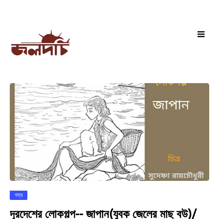
গদ্য
দূরদেশের লোকগল্প-- জাপান(যুবক জেলের মাছ বউ)/