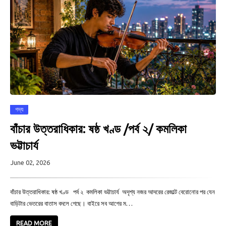
গদ্য
বাঁচার উত্তরাধিকার: ষষ্ঠ খণ্ড /পর্ব ২/ কমলিকা
ভট্টাচার্য
June 02, 2026
বাঁচার উত্তরাধিকার: ষষ্ঠ খণ্ড পর্ব ২ কমলিকা ভট্টাচার্য অদৃশ্য নজর আদরের রেজাল্ট বেরোনোর পর যেন
বাড়িটার ভেতরের বাতাস বদলে গেছে। বাইরে সব আগের ম…
READ MORE