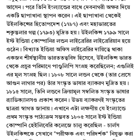
আসেন। পরে তিনি ইংল্যান্ডের বাথে দেবনাগরী অক্ষর দিয়ে
একটি ছাপাখানা স্থাপন করেন। এই ছাপাখানা থেকেই
উইলকিন্সের হিতোপদেশ (১৭৮৭) এবং মহাভারতের
শকুন্তলার গল্প (১৭৯৩) মুদ্রিত হয়। উইলকিন্স ১৭৯৯ সালে
ইস্ট ইন্ডিয়া কোম্পানির লন্ডন লাইব্রেরির লাইব্রেরিয়ান হয়ে
ওঠেন। বিখ্যাত ইন্ডিয়া অফিস লাইব্রেরির দায়িত্বে থাকা
একজন শীর্ষস্থানীয় ভারততত্ত্ববিদ হিসেবে, উইলকিন্স ভারত
থেকে প্রচুর পরিমাণে পাণ্ডুলিপি সংগ্রহ করেছিলেন; এগুলিই
এর মূল সংগ্রহ ছিল। ১৮০৮ সালে লন্ডন থেকে (তার প্রেসে
আগুন লাগার পর) তাঁর সংস্কৃত ভাষার ব্যাকরণ মুদ্রিত হয়।
১৮১৫ সালে, তিনি লন্ডনে ক্রিয়ামূল সম্বলিত সংস্কৃত ভাষার
র‍্যাডিক্যালসও প্রকাশ করেন। উভয় ব্যাকরণই সংস্কৃতের
ছাত্ররা স্বাগত জানায়। এখানে এটা লক্ষণীয় যে ইংল্যান্ডে
প্রথম সংস্কৃত পাঠ্যক্রম সম্ভবত ১৮০৫ সালে ইস্ট ইন্ডিয়া
কোম্পানি হেইলিবেরি কলেজে চালু করেছিল - চার্লস
উইলকিন্সকে সেখানে "পরীক্ষক এবং পরিদর্শক" নিযুক্ত করা