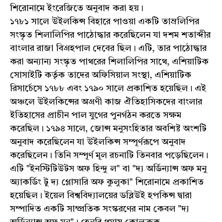
শিরোনামে ইংরেজিতে অনুবাদ করা হয়।
১৭৮১ সালে উইলকিন্স বিহারে পাওয়া একটি তাম্রলিপির
সংস্কৃত শিলালিপির পাঠোদ্ধার করেছিলেন যা দশম শতাব্দীর
বাংলার রাজা বিগ্রহপাল দেবের ছিল। এটি, তার পাঠোদ্ধার
করা অন্যান্য সংস্কৃত পাথরের শিলালিপির সাথে, এশিয়াটিক
সোসাইটি কর্তৃক তাদের অফিসিয়াল সংস্থা, এশিয়াটিক
রিসার্চেসে ১৭৮৮ এবং ১৭৯০ সালে প্রকাশিত হয়েছিল। এই
অঞ্চলে উইলকিন্সের অগ্রণী কাজ ঐতিহাসিকদের বাংলার
ইতিহাসের প্রাচীন পাল যুগের পুনর্গঠন করতে সক্ষম
করেছিল। ১৭৯৪ সালে, জোন্স মনুসংহিতার অবশিষ্ট অংশটি
অনুবাদ করেছিলেন যা উইলকিন্স সম্পূর্ণরূপে অনুবাদ
করেছিলেন। তিনি সম্পূর্ণ মূল রচনাটি তিনবার পড়েছিলেন।
এটি "ইনস্টিটিউটস অফ হিন্দু ল" বা "দ্য অর্ডিন্যান্স অফ মনু
অ্যাকর্ডিং টু দ্য গ্লোসারি অফ কুলুকা" শিরোনামে প্রকাশিত
হয়েছিল। ইয়েল বিশ্ববিদ্যালয়ের ডব্লিউই হপকিন্স দ্বারা
সম্পাদিত একটি সাম্প্রতিক সংস্করণের নাম কেবল "দ্য