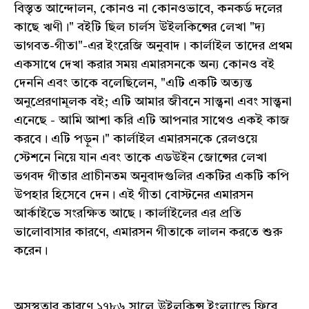
বিস্তৃত আন্দোলন, কোনও না কোনওভাবে, কনকর্ড দলের
কাছে ঋণী।" বইটি ছিল চার্লস উইলকিন্সের লেখা "দ্য
ভাগবত-গীতা"-এর ইংরেজি অনুবাদ। কার্লাইল তাদের প্রথম
একসাথে দেখা করার সময় এমারসনকে অন্য কোনও বই
দেননি এবং তাকে বলেছিলেন, "এটি একটি অত্যন্ত
অনুপ্রেরণামূলক বই; এটি আমার জীবনে সান্ত্বনা এবং সান্ত্বনা
এনেছে - আমি আশা করি এটি আপনার সাথেও একই কাজ
করবে। এটি পড়ুন।" কার্লাইল এমারসনকে রেলওয়ে
স্টেশনে নিয়ে যান এবং তাকে এডউইন জোন্সের লেখা
ভগবদ গীতার প্রাচীনতম অনুবাদগুলির একটির একটি কপি
উপহার হিসেবে দেন। এই গীতা বোস্টনের এমারসন
আর্কাইভে সংরক্ষিত আছে। কার্লাইলের এর প্রতি
ভালোবাসার কারণে, এমারসন গীতাকে লালন করতে শুরু
করেন।
অসুস্থতার কারণে ১৭৮৬ সালে উইলকিন্স ইংল্যান্ডে ফিরে