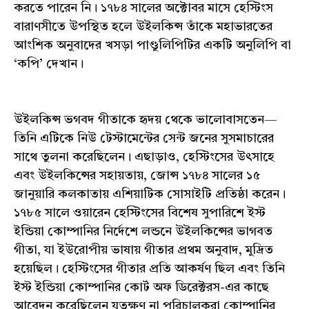
করতে পারেন নি। ১৭৮৪ সালের অক্টোবর মাসে হেস্টিংস
বারাণসীতে উপস্থিত হলে উইলকিন্স তাঁকে মহাভারতের
আংশিক অনুবাদের খসড়া পাণ্ডুলিপিটির একটি অনুলিপি বা
‘কপি’ দেখান।
উইলকিন্স ভগবদ গীতাকে হৃদয় থেকে ভালোবাসতেন—
তিনি এটিকে নিউ টেস্টামেন্টের সেন্ট জনের সুসমাচারের
সাথে তুলনা করেছিলেন। এছাড়াও, হেস্টিংসের উৎসাহে
এবং উইলকিন্সের সহায়তায়, জোন্স ১৭৮৪ সালের ১৫
জানুয়ারি কলকাতায় এশিয়াটিক সোসাইটি প্রতিষ্ঠা করেন।
১৭৮৫ সালে ওয়ারেন হেস্টিংসের বিশেষ সুপারিশে ইস্ট
ইন্ডিয়া কোম্পানির নির্দেশে লন্ডনে উইলকিন্সের ভাগবত
গীতা, যা ইউরোপীয় ভাষায় গীতার প্রথম অনুবাদ, মুদ্রিত
হয়েছিল। হেস্টিংসের গীতার প্রতি আকর্ষণ ছিল এবং তিনি
ইস্ট ইন্ডিয়া কোম্পানির কোর্ট অফ ডিরেক্টরস-এর কাছে
আবেদন করেছিলেন যতক্ষণ না পরিচালকরা কোম্পানির