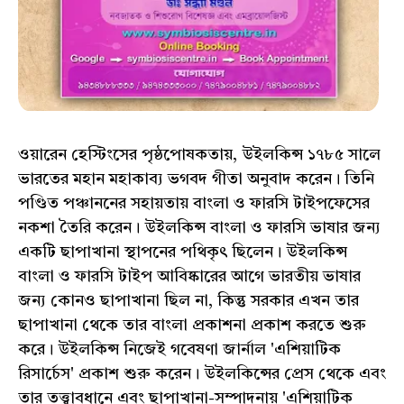
ওয়ারেন হেস্টিংসের পৃষ্ঠপোষকতায়, উইলকিন্স ১৭৮৫ সালে
ভারতের মহান মহাকাব্য ভগবদ গীতা অনুবাদ করেন। তিনি
পণ্ডিত পঞ্চাননের সহায়তায় বাংলা ও ফারসি টাইপফেসের
নকশা তৈরি করেন। উইলকিন্স বাংলা ও ফারসি ভাষার জন্য
একটি ছাপাখানা স্থাপনের পথিকৃৎ ছিলেন। উইলকিন্স
বাংলা ও ফারসি টাইপ আবিষ্কারের আগে ভারতীয় ভাষার
জন্য কোনও ছাপাখানা ছিল না, কিন্তু সরকার এখন তার
ছাপাখানা থেকে তার বাংলা প্রকাশনা প্রকাশ করতে শুরু
করে। উইলকিন্স নিজেই গবেষণা জার্নাল 'এশিয়াটিক
রিসার্চেস' প্রকাশ শুরু করেন। উইলকিন্সের প্রেস থেকে এবং
তার তত্ত্বাবধানে এবং ছাপাখানা-সম্পাদনায় 'এশিয়াটিক