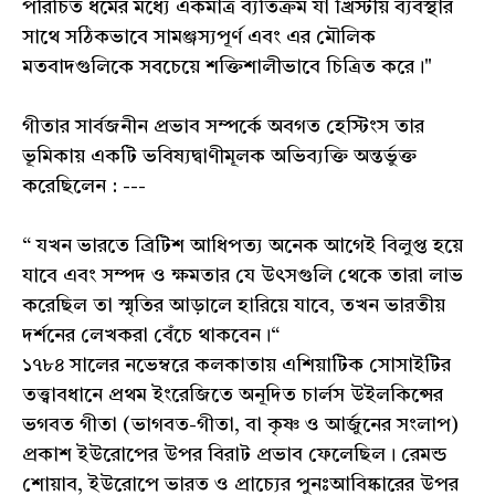
পরিচিত ধর্মের মধ্যে একমাত্র ব্যতিক্রম যা খ্রিস্টীয় ব্যবস্থার
সাথে সঠিকভাবে সামঞ্জস্যপূর্ণ এবং এর মৌলিক
মতবাদগুলিকে সবচেয়ে শক্তিশালীভাবে চিত্রিত করে।"
গীতার সার্বজনীন প্রভাব সম্পর্কে অবগত হেস্টিংস তার
ভূমিকায় একটি ভবিষ্যদ্বাণীমূলক অভিব্যক্তি অন্তর্ভুক্ত
করেছিলেন : ---
“ যখন ভারতে ব্রিটিশ আধিপত্য অনেক আগেই বিলুপ্ত হয়ে
যাবে এবং সম্পদ ও ক্ষমতার যে উৎসগুলি থেকে তারা লাভ
করেছিল তা স্মৃতির আড়ালে হারিয়ে যাবে, তখন ভারতীয়
দর্শনের লেখকরা বেঁচে থাকবেন।“
১৭৮৪ সালের নভেম্বরে কলকাতায় এশিয়াটিক সোসাইটির
তত্ত্বাবধানে প্রথম ইংরেজিতে অনূদিত চার্লস উইলকিন্সের
ভগবত গীতা (ভাগবত-গীতা, বা কৃষ্ণ ও আর্জুনের সংলাপ)
প্রকাশ ইউরোপের উপর বিরাট প্রভাব ফেলেছিল। রেমন্ড
শোয়াব, ইউরোপে ভারত ও প্রাচ্যের পুনঃআবিষ্কারের উপর