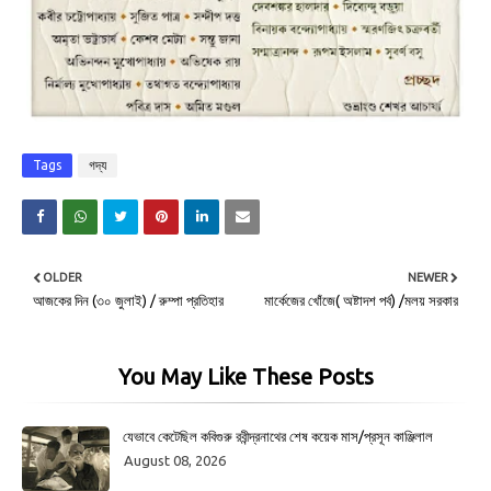
Tags
গদ্য
OLDER
NEWER
আজকের দিন (৩০ জুলাই) / রুম্পা প্রতিহার
মার্কেজের খোঁজে( অষ্টাদশ পর্ব) /মলয় সরকার
You May Like These Posts
যেভাবে কেটেছিল কবিগুরু রবীন্দ্রনাথের শেষ কয়েক মাস/প্রসূন কাঞ্জিলাল
August 08, 2026