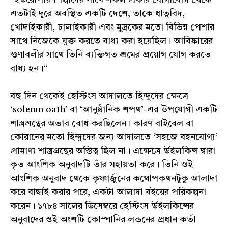
“ইউরোপীয় শিল্পীদের সাথে সকল প্রকার যোগাযোগ থেকে
এতটাই দূরে অবস্থিত একটি দেশে, তাকে ধাতুবিদ,
খোদাইকারী, ঢালাইকারী এবং মুদ্রকের মতো বিভিন্ন পেশার
সাথে নিজেকে যুক্ত করতে বাধ্য করা হয়েছিল। আবিষ্কারের
গুণাবলীর সাথে তিনি ব্যক্তিগত শ্রমের প্রয়োগ যোগ করতে
বাধ্য হন।“
বহু দিন থেকেই হেস্টিংস আদালতে হিন্দুদের ক্ষেত্রে
‘solemn oath’ বা ‘আনুষ্ঠানিক শপথ’-এর উপযোগী একটি
শাস্ত্রগ্রন্থের অভাব বোধ করছিলেন। কারণ বাইবেল বা
কোরানের মতো হিন্দুদের জন্য আদালতে ‘সহজে বহনযোগ্য’
প্রামাণ্য শাস্ত্রগ্রন্থের অস্তিত্ব ছিল না। এক্ষেত্রে উইলকিন্স দ্বারা
কৃত আংশিক অনুবাদটি তাঁর সহায়তা করে। তিনি ওই
আংশিক অনুবাদ থেকে কৃষ্ণার্জুনের কথোপকথনটুকু আলাদা
করে বাছাই করার পরে, একটা আলাদা বইয়ের পরিকল্পনা
করেন। ১৭৮৪ সালের ডিসেম্বরে হেস্টিংস উইলকিন্সের
অনুবাদের ওই অংশটি কোম্পানির লন্ডনের প্রধান কর্তা