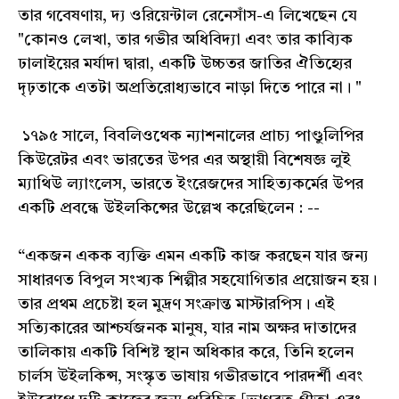
তার গবেষণায়, দ্য ওরিয়েন্টাল রেনেসাঁস-এ লিখেছেন যে
"কোনও লেখা, তার গভীর অধিবিদ্যা এবং তার কাব্যিক
ঢালাইয়ের মর্যাদা দ্বারা, একটি উচ্চতর জাতির ঐতিহ্যের
দৃঢ়তাকে এতটা অপ্রতিরোধ্যভাবে নাড়া দিতে পারে না। "
১৭৯৫ সালে, বিবলিওথেক ন্যাশনালের প্রাচ্য পাণ্ডুলিপির
কিউরেটর এবং ভারতের উপর এর অস্থায়ী বিশেষজ্ঞ লুই
ম্যাথিউ ল্যাংলেস, ভারতে ইংরেজদের সাহিত্যকর্মের উপর
একটি প্রবন্ধে উইলকিন্সের উল্লেখ করেছিলেন : --
“একজন একক ব্যক্তি এমন একটি কাজ করছেন যার জন্য
সাধারণত বিপুল সংখ্যক শিল্পীর সহযোগিতার প্রয়োজন হয়।
তার প্রথম প্রচেষ্টা হল মুদ্রণ সংক্রান্ত মাস্টারপিস। এই
সত্যিকারের আশ্চর্যজনক মানুষ, যার নাম অক্ষর দাতাদের
তালিকায় একটি বিশিষ্ট স্থান অধিকার করে, তিনি হলেন
চার্লস উইলকিন্স, সংস্কৃত ভাষায় গভীরভাবে পারদর্শী এবং