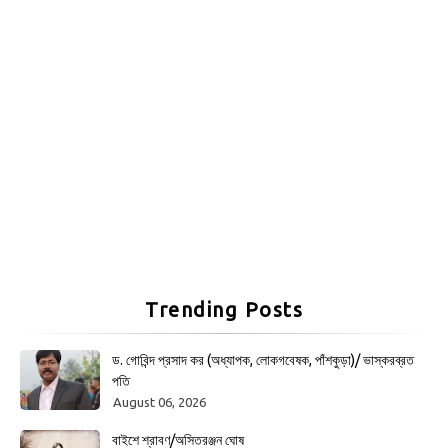
Trending Posts
ড. গোবিন্দ প্রসাদ কর (অধ্যাপক, লোকগবেষক, পাঁশকুড়া)/ ভাস্করব্রত
পতি
August 06, 2026
বাইশে শ্রাবণ/অসিতরঞ্জন ঘোষ