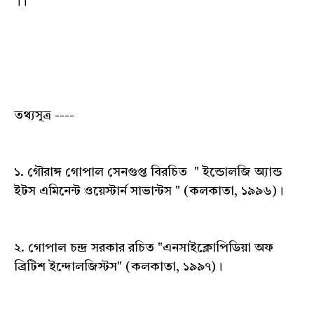
।।
তথ্যসূত্র ----
১. গৌরাঙ্গ গোপাল সেনগুপ্ত বিরচিত " ইন্ডোলজি অ্যান্ড
ইটস এমিনেন্ট ওয়েস্টার্ন সাভান্টস " (কলকাতা, ১৯৯৬)।
২. গোপাল চন্দ্র সরকার রচিত "এনসাইক্লোপিডিয়া অফ
ব্রিটিশ ইন্দোলজিস্টস" (কলকাতা, ১৯৯৭)।