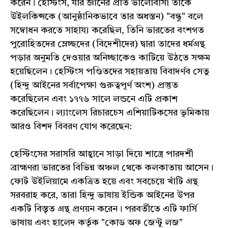
করেন। হেস্টিংস, যার জ্ঞানের প্রতি ভালোবাসা তাঁকে
উইলকিন্সকে (আনুষ্ঠানিকভাবে তার অধস্তন) "বন্ধু" বলে
সম্বোধন করতে সাহায্য করেছিল, তিনি ভারতের বংশগত
পুরোহিতদের ম্লেচ্ছদের (বিদেশীদের) দ্বারা তাদের ধর্মগ্রন্থ
পড়ার অনুমতি দেওয়ার অনিচ্ছাকেও কাটিয়ে উঠতে সক্ষম
হয়েছিলেন। হেস্টিংস পণ্ডিতদের সহায়তায় বিবাদর্ণব সেতু
(হিন্দু আইনের সর্বাপেক্ষা গুরুত্বপূর্ণ অংশ) প্রস্তুত
করেছিলেন এবং ১৭৭৬ সালে লন্ডনে এটি প্রকাশ
করেছিলেন। ল্যাংলেস রিচারচেস এশিয়াটিকসের ভূমিকায়
আরও বিশদ বিবরণ যোগ করেছেন:
হেস্টিংসের সরাসরি আহ্বানে সাড়া দিয়ে শাস্ত্রে পারদর্শী
ব্রাহ্মণরা ভারতের বিভিন্ন অঞ্চল থেকে কলকাতায় আসেন।
ফোর্ট উইলিয়ামে একত্রিত হয়ে এবং সবচেয়ে খাঁটি গ্রন্থ
সরবরাহ করে, তারা হিন্দু ভাষায় ইন্ডিক আইনের উপর
একটি বিস্তৃত গ্রন্থ প্রণয়ন করেন। পরবর্তীতে এটি ফার্সি
ভাষায় এবং হালেদ কর্তৃক "কোড অফ জেন্টু লজ"