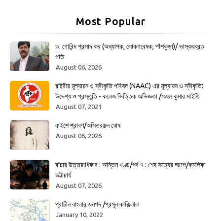
Most Popular
ড. গোবিন্দ প্রসাদ কর (অধ্যাপক, লোকগবেষক, পাঁশকুড়া)/ ভাস্করব্রত
পতি
August 06, 2026
রাষ্ট্রীয় মূল্যায়ন ও স্বীকৃতি পরিষদ (NAAC) এর মূল্যায়ন ও স্বীকৃতি:
উদ্দেশ্য ও প্রস্তুতি - কলেজ ভিত্তিক অভিজ্ঞতা /সজল কুমার মাইতি
August 07, 2021
বাইশে শ্রাবণ/অসিতরঞ্জন ঘোষ
August 06, 2026
বাঁচার উত্তরাধিকার : অন্তিম খণ্ড/পর্ব ৭ : শেষ সত্যের আগে/কমলিকা
ভট্টাচার্য
August 07, 2026
প্রাচীন বাংলার জনপদ /প্রসূন কাঞ্জিলাল
January 10, 2022