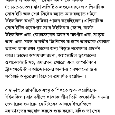
অর্ডিন্যান্স অফ মনু"। হেনরি থমাস কোলব্রুক
(১৭৬৫-১৮৩৭) দ্বারা প্রতিষ্ঠিত লন্ডনের রয়েল এশিয়াটিক
সোসাইটি অফ গ্রেট ব্রিটেন অ্যান্ড আয়ারল্যান্ড গঠনে
উইলকিন্স অগ্রণী ভূমিকা পালন করেছিলেন। এশিয়াটিক
সোসাইটির গবেষণায় স্যার উইলিয়াম জোন্স, চার্লস
উইলকিন্স এবং কোলব্রুকের অবদান স্মরণীয় এবং সংস্কৃত
ভাষা এবং সমস্ত ভারতীয় জিনিসের মাধ্যমে ভারতকে বোঝার
তাদের আকাঙ্ক্ষা পূরণের জন্য বিস্তৃত গবেষণার প্রদর্শন
করে। তাদের অসাধারণ রচনা, অ্যাঙ্কেটিল-ডুপেরনের
ওপনেক'হাট সহ, এমারসন, থোরো এবং আমেরিকান
ট্রান্সসেন্টেন্টাল আন্দোলনের অন্যান্য লেখকদের জন্য
সর্বশ্রেষ্ঠ অনুপ্রেরণা হিসেবে প্রমাণিত হয়েছিল।
এছাড়াও,বারাণসীতে সংস্কৃত শিখতে শুরু করেছিলেন
উইলকিন্স। বারাণসীতে থাকাকালীন তিনি তৎকালীন গভর্নর
জেনারেল ওয়ারেন হেস্টিংসের আগ্রহে ইংরেজিতে
মহাভারতের অনুবাদ করতে শুরু করেন, যদিও তা শেষ