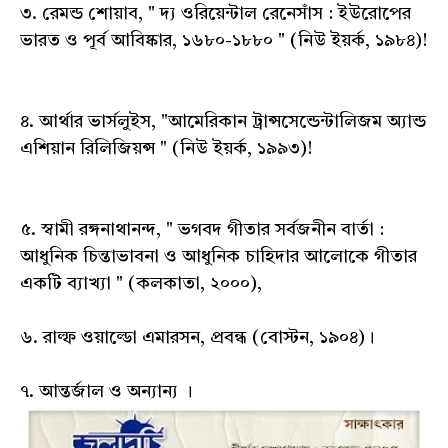
৩. রেমন্ড শোয়াব, " দ্য ওরিয়েন্টাল রেনেসাঁস : ইউরোপের
ভারত ও পূর্ব আবিষ্কার, ১৬৮০-১৮৮০ " (নিউ ইয়র্ক, ১৯৮৪)!
৪. আর্থার ভার্সলুইস, "আমেরিকান ট্রান্সসেন্ডেন্টালিজম অ্যান্ড
এশিয়ান রিলিজিয়ন্স " (নিউ ইয়র্ক, ১৯৯৩)!
৫. স্বামী রঙ্গনাথানন্দ, " ভগবদ গীতার সর্বজনীন বার্তা :
আধুনিক চিন্তাভাবনা ও আধুনিক চাহিদার আলোকে গীতার
একটি ব্যাখ্যা " (কলকাতা, ২০০০),
৬. রাল্ফ ওয়াল্ডো এমারসন, প্রবন্ধ (বোস্টন, ১৯০৪)।
৭. আন্তর্জাল ও অন্যান্য ।