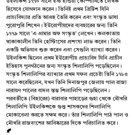
উইলকিন্স ১৭৭০ সালে ইস্ট ইন্ডিয়া কোম্পানিতে লেখক
হিসেবে যোগদান করেন। তিনিই প্রথম ব্রিটিশ যিনি
প্রাচ্যবিদ্যার প্রতি আগ্রহ তৈরি করেন এবং সংস্কৃত ভাষা
পুরোপুরি শিখেন। ইউরোপীয়দের ব্যবহারের জন্য তিনি
১৭৭৯ সালে 'এ গ্রামার অফ সংস্কৃত' লেখেন। কলকাতায়
থাকাকালীন তিনি হেস্টিংসের প্রশংসা লাভ করেন। তিনি
একটি অভিযান শুরু করেন এবং সেগুলি ব্যাখ্যা করেন।
উইলকিন্স ছিলেন প্রথম ইউরোপীয় প্রাচ্যবিদ যিনি প্রাচীন
ইতিহাস পুনর্গঠনের জন্য সংস্কৃত শিলালিপি পড়েছিলেন।
সংস্কৃত শিলালিপির ব্যাখ্যার প্রথম সফল প্রচেষ্টা তিনি ১৭৮৫
সালে করেছিলেন, যখন তিনি দিনাজপুর জেলায় পাল রাজা
নারায়ণ পালের বাদল স্তম্ভ শিলালিপি পড়েছিলেন।
পরবর্তীতে (বিহারের) বারাবার পাহাড়ের গুহা থেকে মৌখরি
শিলালিপি উইলকিন্সকে গুপ্ত শাসকদের শিলালিপি
মোকাবেলা করতে সক্ষম করে। তাঁর শিলালিপি পাঠ পাল ও
মৌখরি রাজবংশের আবিষ্কারের দিকে পরিচালিত করে।
🍂