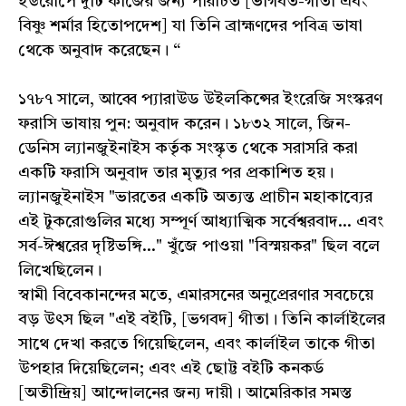
ইউরোপে দুটি কাজের জন্য পরিচিত [ভাগবত-গীতা এবং
বিষ্ণু শর্মার হিতোপদেশ] যা তিনি ব্রাহ্মণদের পবিত্র ভাষা
থেকে অনুবাদ করেছেন। “
১৭৮৭ সালে, আব্বে প্যারাউড উইলকিন্সের ইংরেজি সংস্করণ
ফরাসি ভাষায় পুন: অনুবাদ করেন। ১৮৩২ সালে, জিন-
ডেনিস ল্যানজুইনাইস কর্তৃক সংস্কৃত থেকে সরাসরি করা
একটি ফরাসি অনুবাদ তার মৃত্যুর পর প্রকাশিত হয়।
ল্যানজুইনাইস "ভারতের একটি অত্যন্ত প্রাচীন মহাকাব্যের
এই টুকরোগুলির মধ্যে সম্পূর্ণ আধ্যাত্মিক সর্বেশ্বরবাদ... এবং
সর্ব-ঈশ্বরের দৃষ্টিভঙ্গি..." খুঁজে পাওয়া "বিস্ময়কর" ছিল বলে
লিখেছিলেন।
স্বামী বিবেকানন্দের মতে, এমারসনের অনুপ্রেরণার সবচেয়ে
বড় উৎস ছিল "এই বইটি, [ভগবদ] গীতা। তিনি কার্লাইলের
সাথে দেখা করতে গিয়েছিলেন, এবং কার্লাইল তাকে গীতা
উপহার দিয়েছিলেন; এবং এই ছোট্ট বইটি কনকর্ড
[অতীন্দ্রিয়] আন্দোলনের জন্য দায়ী। আমেরিকার সমস্ত