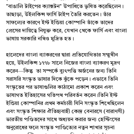
"বাঙালি টাইপের ক্যাক্সটন" উপাধিতে ভূষিত করেছিলেন।
তাছাড়া, উইলকিন্স ফার্সি টাইপ তৈরি করতেন। তাঁর
সাফল্যের কারণে ইস্ট ইন্ডিয়া কোম্পানি তাঁকে তাদের
প্রেসের দায়িত্বে নিযুক্ত করে, যেখান থেকে ফার্সি এবং বাংলা
ভাষায় সরকারি নথিও মুদ্রিত হত।
হালেদের বাংলা ব্যাকরণের দ্বারা প্রতিযোগিতার সম্মুখীন
হয়ে, উইলকিন্স ১৭৭৮ সালে নিজের বাংলা ব্যাকরণ মুদ্রণ
করেন—কিন্তু তা সম্পর্কে ব্যুৎপত্তি অর্জনের জন্য তিনি
সরাসরি সংস্কৃত ভাষার দিকে ঝুঁকে পড়েন। এভাবে তিনি
সংস্কৃতের পর ভাষাগুলির কাঠামো প্রকাশ করেন এবং
ভাষাগত ইতিহাসের গতিপথ পরিবর্তন করেন।তিনি ইস্ট
ইন্ডিয়া কোম্পানির প্রথম কর্মচারী যিনি সংস্কৃত শিখেছিলেন
এবং সংস্কৃত শিক্ষার ঐতিহ্যবাহী কেন্দ্র বেনারসে (বারাণসী)
ভারতীয় পণ্ডিতদের সাথে অধ্যয়ন করার জন্য হেস্টিংসের
অনুরোধের ফলে সংস্কৃত পাণ্ডিত্যের নতুন শাখার সূচনা