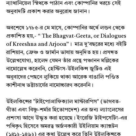
ন্যাথানিয়েল স্মিথকে পাঠান এবং কোম্পানির খরচে সেই
অনুবাদটি প্রকাশ করার অনুরোধ জানান।
অবশেষে ১৭৮৫-র মে মাসে, কোম্পানির অর্থে লন্ডন থেকে
প্রকাশিত হয়,- “ The Bhagvat-Geeta, or Dialogues
of Kreeshna and Arjoon”। মাত্র দু’বছরের মধ্যে বইটি
রাশিয়ান, ফ্রেঞ্চ ও জার্মান ভাষায় অনূদিত হয়। প্রসঙ্গত
উল্লেখযোগ্য, হালেদ যেমন তাঁর গ্রন্থে পঞ্চানন মল্লিকের
নামোল্লেখ করেননি, হেস্টিংস-উইলকিন্স জুটিও এই
অনুবাদের পেছনে লুকিয়ে থাকা আরেক বাঙালি পণ্ডিত
কাশীনাথ ভট্টাচার্যের নামোচ্চারণ করেননি।
উইলকিন্সের "টাইপোগ্রাফিক্যাল মাস্টারপিস" (ভাগবত-
গীতা এবং বিষ্ণু-শর্মার হিতোপদেশ) এর জন্য ল্যাংলেসের
প্রশংসা আগে উদ্ধৃত করা হয়েছে। ইংরেজি টাইপসেটিং-এর
পথিকৃৎ হিসেবে অমরত্ব অর্জনকারী উইলিয়াম ক্যাক্সটন
(১৪১২-১৪৬২) এর কথা উল্লেখ করে তিনি উইলকিন্সকে