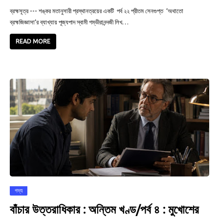
ব্রহ্মসূত্র --- শঙ্কর মতানুসারী প্রস্থানত্রয়ের একটি পর্ব ২২ প্রীতম সেনগুপ্ত ‘অথাতো
ব্রহ্মজিজ্ঞাসা’র ব্যাখ্যায় পূজ্যপাদ স্বামী গম্ভীরানন্দজী লিখ…
READ MORE
গদ্য
বাঁচার উত্তরাধিকার : অন্তিম খণ্ড/পর্ব ৪ : মুখোশের