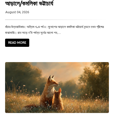
আড়ালে/কমলিকা ভট্টাচার্য
August 04, 2026
বাঁচার উত্তরাধিকার : অন্তিম খণ্ড পর্ব ৪ : মুখোশের আড়ালে কমলিকা ভট্টাচার্য লন্ডনে তখন গ্রীষ্মের
মাঝামাঝি। রাত সাড়ে ন'টা পর্যন্ত সূর্যের আলো শহ…
READ MORE