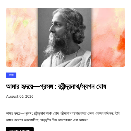
গদ্য
আমার হৃদয়ে—প্রসঙ্গ : রবীন্দ্রনাথ/স্বপন ঘোষ
August 06, 2026
আমার হৃদয়ে—প্রসঙ্গ : রবীন্দ্রনাথ স্বপন ঘোষ রবীন্দ্রনাথ আমার কাছে কেবল একজন কবি নন; তিনি
আমার চেতনার অন্তঃসলিলা, অনুভূতির নীরব আলোকধারা এবং আত্মঅন…