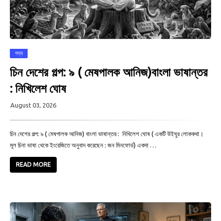
গদ্য
চিন দেশের গল্প: ৯ ( মেষপালক আনিজ)বাংলা ভাষান্তর
: নিখিলেশ ঘোষ
August 03, 2026
চিন দেশের গল্প: ৯ ( মেষপালক আনিজ) বাংলা ভাষান্তর : নিখিলেশ ঘোষ ( একটি উইঘুর লোককথা।
মূল চিনা ভাষা থেকে ইংরেজিতে অনুবাদ করেছেন : জন মিনফোর্ড) একদা …
READ MORE