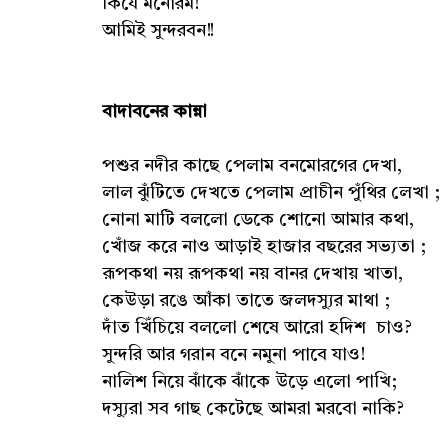
কিযে মনোরম!
আমিই সুন্দরবন!!
বাদাবনের কান্না
পশুর নদীর কাছে পেলাম বনমোরগের দেখা,
লাল ঝুঁটিতে দেখতে পেলাম প্রাচীন পুঁথির লেখা ;
নোনা মাটি বললো ডেকে শোনো আমার কথা,
খোঁজ করে নাও আড়াই হাজার বছরের সভ্যতা ;
রূপকথা নয় রূপকথা নয় বানর দেখায় খাতা,
কেউড়া রঙে আঁকা তাতে জলদস্যুর মাথা ;
দাঁত খিঁচিয়ে বললো শেষে আরো হদিশ চাও?
সুন্দরি আর গরান বনে নমুনা পাবে যাও!
নালিশ নিয়ে ঝাঁকে ঝাঁকে উড়ে এলো পাখি;
দস্যুরা সব গাছ কেটেছে আমরা মরবো নাকি?