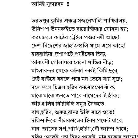
আমিই সুন্দরবন !!
ভরতপুর কুমির প্রকল্প সজনেখালি পাখিরালয়,
উনিশ শ উননব্বইতে বায়োস্ফিয়ার ঘোষনা হয়;
করমজলে কাঠের ট্রেইল পশুর নদী আছে!
দেশ-বিদেশের জাহাজগুলি থামে এসে কাছে!
হারবাড়িয়া দৃশ্যপটে পর্যটকের ভিড়,
আকর্ষণী গোলাঘরে যেনো শান্তির নীড়;
মাংলাবন্দর থেকে কটকা নব্বই কিমি দূরে,
রেষ্ট হাউসে বসলে পরে মন ভেসে যায় সুরে;
দলে দলে চিত্রল হরিণ বনমোরগের ঝাঁক,
মাঝে মাঝে শুনতে পাবে বাঘেদের-ই হাঁক;
কচিখালির নিরিবিলি সমুদ্র সৈকতে!
বাঘ,হরিণ, শুকর,বানর উঁকি মারে ওতে!
দক্ষিণ দিকে নীলকমলের হিরণ পয়েন্ট যাবে,
নানা জাতের সর্প,পাখি,হরিণ,নৌ ক্যাম্প পাবে;
হরিণ থেকেই তো হিরণ পয়েন্ট, নাম হয়েছে জানো