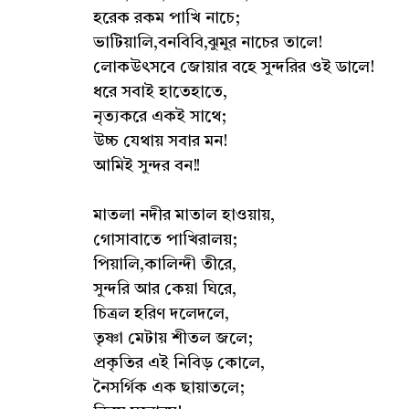
হরেক রকম পাখি নাচে;
ভাটিয়ালি,বনবিবি,ঝুমুর নাচের তালে!
লোকউৎসবে জোয়ার বহে সুন্দরির ওই ডালে!
ধরে সবাই হাতেহাতে,
নৃত্যকরে একই সাথে;
উচ্চ যেথায় সবার মন!
আমিই সুন্দর বন!!
মাতলা নদীর মাতাল হাওয়ায়,
গোসাবাতে পাখিরালয়;
পিয়ালি,কালিন্দী তীরে,
সুন্দরি আর কেয়া ঘিরে,
চিত্রল হরিণ দলেদলে,
তৃষ্ণা মেটায় শীতল জলে;
প্রকৃতির এই নিবিড় কোলে,
নৈসর্গিক এক ছায়াতলে;