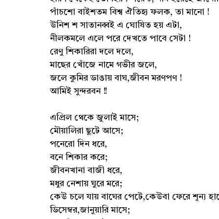
পাঁচশো বাইশতম বিশ্ব ঐতিহ্য ফলক, তা মানো !
উনিশ শ সাতানব্বই এ ঘোষিত হয় এটা,
নীলকমলে এলে পরে দেখতে পাবে সেটা !
রেণু শিকারিরা দলে দলে,
মাছের খোঁজে নামে গভীর জলে,
জলে কুমির ডাঙায় বাঘ,জীবন মরণপণ !
আমিই সুন্দরবন !!
এপ্রিল থেকে জুলাই মাসে;
মৌয়ালিরা ছুটে আসে;
পনেরো দিন ধরে,
বনে শিকার করে;
জীবনখানা বাজী ধরে,
মধুর নেশায় ঘুরে মরে;
কেউ চলে যায় বাঘের পেটে,কেউবা ফেরে শূন্য হা
ডিসেম্বর,জানুয়ারি মাসে;