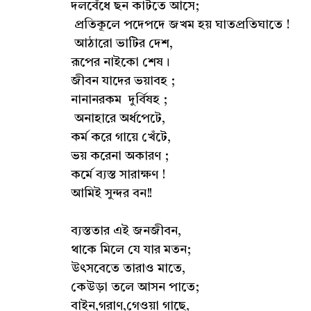
দলবেঁধে ছন কাটতে আসে;
প্রতিকূলে পদেপদে জখম হয় ঘাতপ্রতিঘাতে !
আঠারো ভাটির দেশ,
রূপের নাইকো শেষ।
জীবন যাদের ভয়াবহ ;
নানানরকম দুর্বিষহ ;
অনাহারে অর্ধপেটে,
কর্ম করে গায়ে খেঁটে,
ভয় করেনা অকারণ ;
কর্মে ব্যস্ত সারাক্ষণ !
আমিই সুন্দর বন!!
ব্যস্ততার এই জনজীবন,
থাকে মিলে যে যার মতন;
উৎসবেতে তারাও মাতে,
কেউড়া তলে আসন পাতে;
বাইন,গরাণ,গেওয়া গাছে,