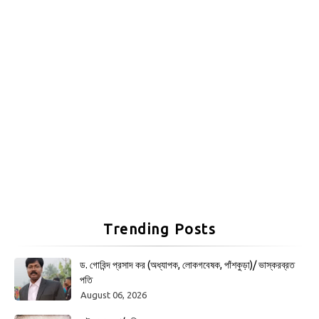
Trending Posts
ড. গোবিন্দ প্রসাদ কর (অধ্যাপক, লোকগবেষক, পাঁশকুড়া)/ ভাস্করব্রত
পতি
August 06, 2026