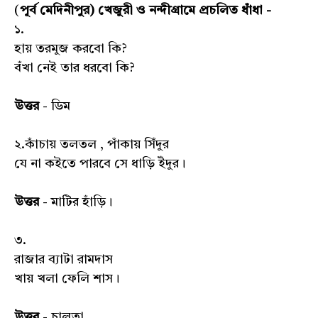
(
পূর্ব মেদিনীপুর) খেজুরী ও নন্দীগ্রামে প্রচলিত ধাঁধা -
১.
হায় তরমুজ করবো কি?
বঁখা নেই তার ধরবো কি?
উত্তর
- ডিম
২.কাঁচায় তলতল , পাঁকায় সিঁদুর
যে না কইতে পারবে সে ধাড়ি ইঁদুর।
উত্তর
- মাটির হাঁড়ি।
৩.
রাজার ব্যাটা রামদাস
খায় খলা ফেলি শাস।
উত্তর
- চালতা