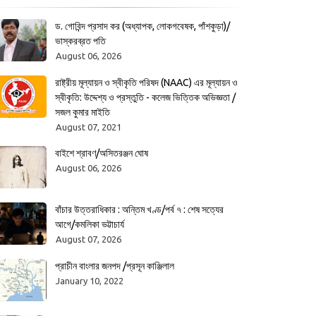
ড. গোবিন্দ প্রসাদ কর (অধ্যাপক, লোকগবেষক, পাঁশকুড়া)/
ভাস্করব্রত পতি
August 06, 2026
রাষ্ট্রীয় মূল্যায়ন ও স্বীকৃতি পরিষদ (NAAC) এর মূল্যায়ন ও
স্বীকৃতি: উদ্দেশ্য ও প্রস্তুতি - কলেজ ভিত্তিক অভিজ্ঞতা /
সজল কুমার মাইতি
August 07, 2021
বাইশে শ্রাবণ/অসিতরঞ্জন ঘোষ
August 06, 2026
বাঁচার উত্তরাধিকার : অন্তিম খণ্ড/পর্ব ৭ : শেষ সত্যের
আগে/কমলিকা ভট্টাচার্য
August 07, 2026
প্রাচীন বাংলার জনপদ /প্রসূন কাঞ্জিলাল
January 10, 2022