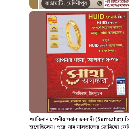
খ্যাতিমান স্পেনীয় পরাবাস্তববাদী (Surrealist) চ
জন্মেছিলেন। পুরো নাম সালভাদোর ডোমিঙ্গো ফেলি