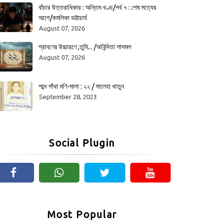
বাঁচার উত্তরাধিকার : অন্তিম খণ্ড/পর্ব ৭ : শেষ সত্যের
আগে/কমলিকা ভট্টাচার্য
August 07, 2026
শ্রাবণের উচ্চারণে ,তুমি... /অনিন্দিতা শাসমল
August 07, 2026
শব্দে গাঁথা মণি-মালা : ২২ / সালেহা খাতুন
September 28, 2023
Social Plugin
Most Popular