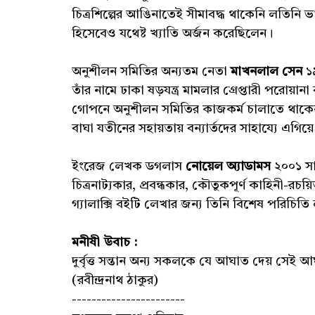
চিত্রশিল্পের আঙিনাতেই সীমাবদ্ধ থাকেনি লতিনি ভাস
হিসেবেও যথেষ্ট খ্যাতি অর্জন করেছিলেন।
অনুশীলন সমিতির অন্যতম নেতা
মাখনলাল সেন
১৯
তাঁর নামে ঢাকা ষড়যন্ত্র মামলার গ্রেপ্তারী প
গোপনে অনুশীলন সমিতির কাজকর্ম চালাতে থাকেন। ১
বাঘা যতীনের সহায়তায় বন্যার্তদের সাহায্যে এগিয়ে
ইংরেজ লেখক ডগলাস
নোয়েল অ্যাডামস
২০০১ সা
চিত্রনাট্যকার, প্রবন্ধকার, কৌতুকপূর্ণ কাহিনী-রচয়
গ্যালাক্সি বইটি লেখার জন্য তিনি বিশেষ পরিচিত
মনীষী উবাচ :
দুর্বৃত্ত সন্তান অন্য সকলকে যে আঘাত দেয় সে
(রবীন্দ্রনাথ ঠাকুর)
-----------------------