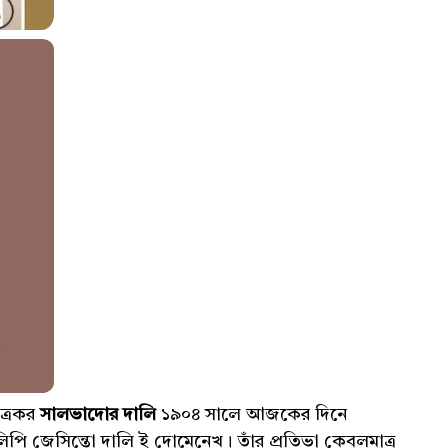
িত্রকর
সালভাদোর দালি
১৯০৪ সালে আজকের দিনে
পি জেসিন্তো দালি ই দোমেনেখ। তাঁর প্রতিভা কেবলমাত্র