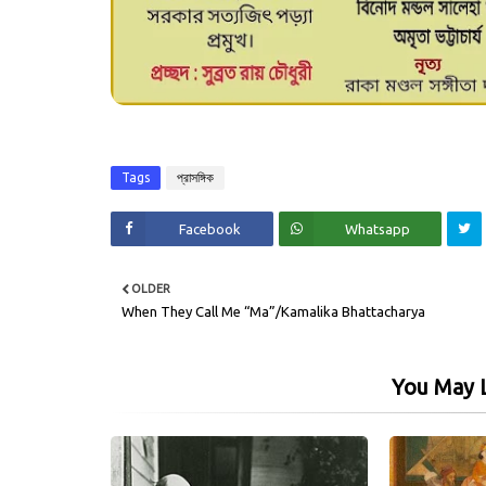
Tags
প্রাসঙ্গিক
Facebook
Whatsapp
OLDER
When They Call Me “Ma”/Kamalika Bhattacharya
You May L