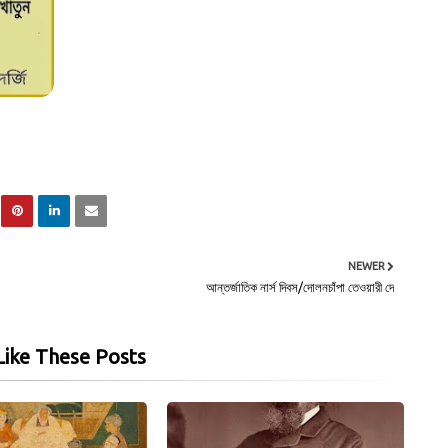
NEWER
আন্তর্জাতিক নার্স দিবস/দোলনচাঁপা তেওয়ারী দে
ike These Posts