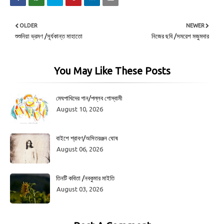
OLDER
NEWER
শুশুনিয়া ভ্রমণ /সূর্যকান্ত মাহাতো
নিজের ছবি /সমরেশ মজুমদার
You May Like These Posts
মেঘপাখিদের গান/পল্লব গোস্বামী
August 10, 2026
বাইশে শ্রাবণ/অসিতরঞ্জন ঘোষ
August 06, 2026
তিনটি কবিতা /নবকুমার মাইতি
August 03, 2026