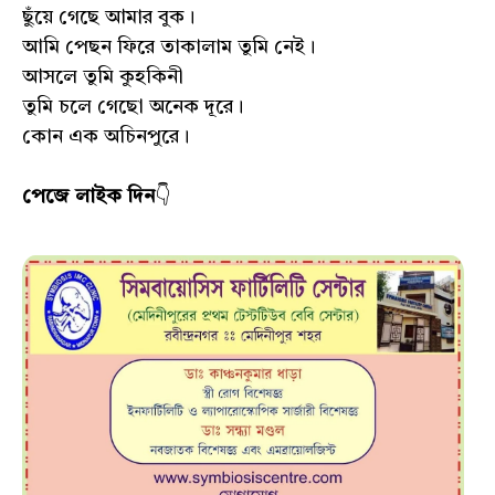
ছুঁয়ে গেছে আমার বুক।
আমি পেছন ফিরে তাকালাম তুমি নেই।
আসলে তুমি কুহকিনী
তুমি চলে গেছো অনেক দূরে।
কোন এক অচিনপুরে।
পেজে লাইক দিন
👇