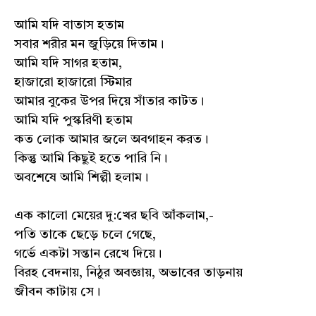
আমি যদি বাতাস হতাম
সবার শরীর মন জুড়িয়ে দিতাম।
আমি যদি সাগর হতাম,
হাজারো হাজারো স্টিমার
আমার বুকের উপর দিয়ে সাঁতার কাটত।
আমি যদি পুস্করিণী হতাম
কত লোক আমার জলে অবগাহন করত।
কিন্তু আমি কিছুই হতে পারি নি।
অবশেষে আমি শিল্পী হলাম।
এক কালো মেয়ের দু:খের ছবি আঁকলাম,-
পতি তাকে ছেড়ে চলে গেছে,
গর্ভে একটা সন্তান রেখে দিয়ে।
বিরহ বেদনায়, নিঠুর অবজ্ঞায়, অভাবের তাড়নায়
জীবন কাটায় সে।