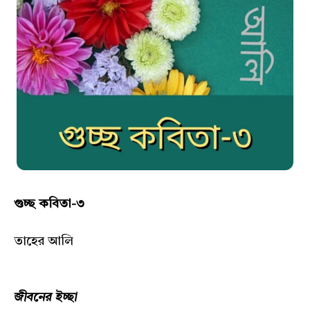
গুচ্ছ কবিতা-৩
তাহের আলি
জীবনের ইচ্ছা