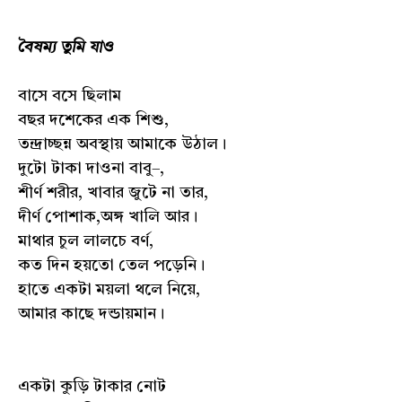
বৈষম্য তুমি যাও
বাসে বসে ছিলাম
বছর দশেকের এক শিশু,
তন্দ্রাচ্ছন্ন অবস্থায় আমাকে উঠাল।
দুটো টাকা দাওনা বাবু–,
শীর্ণ শরীর, খাবার জুটে না তার,
দীর্ণ পোশাক,অঙ্গ খালি আর।
মাথার চুল লালচে বর্ণ,
কত দিন হয়তো তেল পড়েনি।
হাতে একটা ময়লা থলে নিয়ে,
আমার কাছে দন্ডায়মান।
একটা কুড়ি টাকার নোট