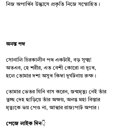
নিজ অপার্থিব উদ্ভাসে প্রকৃতি নিজে সম্মোহিত।
অনন্ত পথ
সোনালি চিরকালীন পথ একটাই, বড় সূক্ষ্ম!
অতএব, হে শরীর, এত বেশী কোরো না দুঃখ,
হলে তোমার দশা অসুখ কিম্বা দুর্ঘটনায় রুক্ষ।
তোমার ভেতর যিনি বাস করেন, জন্মমৃত্যু নেই তাঁর
তুচ্ছ দেহ ছাড়িয়ে তাঁর অক্ষয়, অনন্ত মহা বিস্তার
মৃত্যুকে ভয় পেও না, আত্মার রাজ্যপাট অপার।
পেজে লাইক দিন
👇