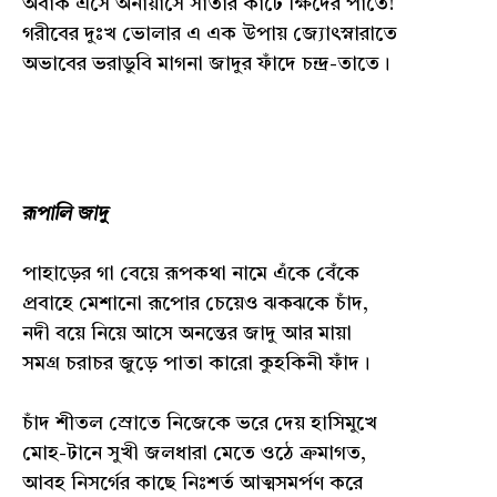
অবাক এসে অনায়াসে সাঁতার কাটে ক্ষিদের পাতে!
গরীবের দুঃখ ভোলার এ এক উপায় জ্যোৎস্নারাতে
অভাবের ভরাডুবি মাগনা জাদুর ফাঁদে চন্দ্র-তাতে।
রূপালি জাদু
পাহাড়ের গা বেয়ে রূপকথা নামে এঁকে বেঁকে
প্রবাহে মেশানো রূপোর চেয়েও ঝকঝকে চাঁদ,
নদী বয়ে নিয়ে আসে অনন্তের জাদু আর মায়া
সমগ্র চরাচর জুড়ে পাতা কারো কুহকিনী ফাঁদ।
চাঁদ শীতল স্রোতে নিজেকে ভরে দেয় হাসিমুখে
মোহ-টানে সুখী জলধারা মেতে ওঠে ক্রমাগত,
আবহ নিসর্গের কাছে নিঃশর্ত আত্মসমর্পণ করে