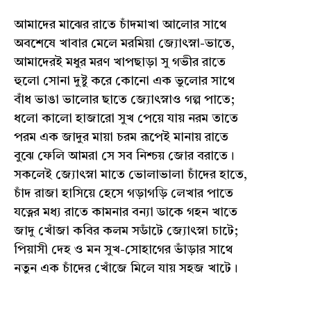
আমাদের মাঝের রাতে চাঁদমাখা আলোর সাথে
অবশেষে খাবার মেলে মরমিয়া জ্যোৎস্না-ভাতে,
আমাদেরই মধুর মরণ খাপছাড়া সু গভীর রাতে
হুলো সোনা দুষ্টু করে কোনো এক ভুলোর সাথে
বাঁধ ভাঙা ভালোর ছাতে জ্যোৎস্নাও গল্প পাতে;
ধলো কালো হাজারো সুখ পেয়ে যায় নরম তাতে
পরম এক জাদুর মায়া চরম রূপেই মানায় রাতে
বুঝে ফেলি আমরা সে সব নিশ্চয় জোর বরাতে।
সকলেই জ্যোৎস্না মাতে ভোলাভালা চাঁদের হাতে,
চাঁদ রাজা হাসিয়ে হেসে গড়াগড়ি লেখার পাতে
যত্নের মধ্য রাতে কামনার বন্যা ডাকে গহন খাতে
জাদু খোঁজা কবির কলম সডাঁটে জ্যোৎস্না চাটে;
পিয়াসী দেহ ও মন সুখ-সোহাগের ভাঁড়ার সাথে
নতুন এক চাঁদের খোঁজে মিলে যায় সহজ খাটে।