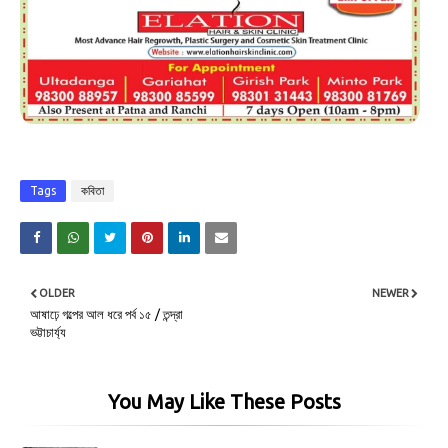
Tags
কবিতা
OLDER
NEWER
আষাঢ়ে গল্পের আল ধরে পর্ব ১৫ / তন্দ্রা
ভট্টাচার্য্য
You May Like These Posts