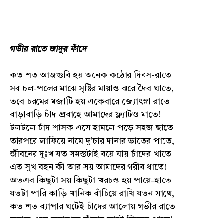
গভীর রাতে জাদুর ফাঁদে
কত শত আজগুবি হয় অনেক কঠোর দিবস-রাতে
সব চল-পলের মাঝে সৃষ্টির মায়াও ঝরে দৈব ঘাতে,
তবে চরমের মজাটি হয় একেবারে জ্যোৎস্না রাতে
বাড়াবাড়ি চাঁদ প্রবাহে আমাদের ফ্ল্যাটও মাতে!
টলটলে চাঁদ শাসক এসে হামলে পড়ে সহজ ছাতে
তারপরে লাফিয়ে নামে দু'চার দানার ভাতের পাতে,
জীবনের দুঃখ যত সমস্তটাই বয়ে যায় চাঁদের খাতে
এত সুখ বহন কী আর সয় আমাদের গরীব ধাতে!
অতএব কিছুটা সয় কিছুটা খরচও হয় পায়ে-হাতে
যতটা পারি কাড়ি খানিক বাঁচিয়ে রাখি যতন সাথে,
কত শত ব্যাপার ঘটেই চাঁদের আলোয় গভীর রাতে