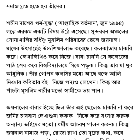
সমাজচ্যুত হতে হয় তাঁদের।
শচীন দাশের ‘ধর্ম-যুদ্ধ’ (‘সাপ্তাহিক বর্তমান’, জুন ১৯৯৪)
গল্পে এরকম একটি বিষয় উঠে এসেছে। সুন্দরবন অঞ্চলের
সোনাখালির বর্ধিষ্ণু মুসলিম পরিবারের ছেলে জয়নাল।
মায়ের উৎসাহেই উচ্চশিক্ষালাভ করেছে। কলকাতায় চাকরি
করে। লেখালিখিও করে নিজে। বাবা চাননি সে কলেজের
পাঠ শেষ করে বিশ্ববিদ্যালয়ে গিয়ে পড়ুক। কিন্তু তার মা খুব
আধুনিক। তাঁর গোপন কলসির মধ্যে আছে বন্দে আলি
মিঞার কবিতার বই। নিজে পদ্যও লেখেন। কিন্তু আর
পাঁচটা মুসলিম নারীর মতো স্বামীকে ভয় পান।
জয়নালের বাবার ইচ্ছে ছিল তাঁর এই ছেলেও চাকরি না করে
জমির চাষবাস দেখাশুনা করুক। নিকে করে সংসার করুক
অন্যান্য ভাইদের মতো। ধর্মীয় আচরণ পালন করুক। কিন্তু
জয়নাল নামাজ পড়া, রোজা রাখা তো দূরের কথা, কবে