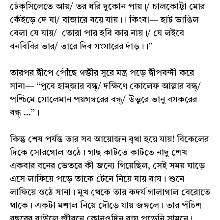
ঢেঁক্‌সিলেতে আয়/ তর ধরি দুকোন পায়।/ চালকোট্টা মোর
কেঁইড়ে দে যা/ বাজারে বয়ে যায়।। কিংবা— হাট ভাঙিল
বেলা যে যায়/ তোরা পার হবি কার নায়।/ যে লইবে
বনবিবির ভার/ তারে দিব সংসারের দাঁড়।।”
তারপর দ্বীপে পৌঁছে গম্ভীর সুরে মন্ত্র পড়ে দ্বীপবন্দী করে
সানা— “পুবে হাম্‌জার বন্ধ্‌/ দক্ষিণে কোলেফ আল্লার বন্ধ্‌/
পশ্চিমে সোলেমান পয়গম্বরের বন্ধ্‌/ উত্তুরে ভানু বসকরের
বন্ধ্‌ ...”।
কিন্তু শেষ পর্যন্ত তার সব আয়োজন বৃথা হয়ে যায়! বিকেলের
দিকে সোরগোল ওঠে। গাছ কাটতে কাটতে নাদু শেখ
একবার বনের ভেতরে কী জন্যে গিয়েছিল, সেই সময় ঘাড়ে
এসে লাফিয়ে পড়ে তাকে টেনে নিয়ে যায় বাঘ। শুনে
লাফিয়ে ওঠে সানা। মুখ থেকে তার কদর্য গালাগাল বেরোতে
থাকে। একটা মশাল নিয়ে দৌড়ে যায় জঙ্গলে। তার পঁচিশ
বছরের বাউলে জীবনে কোনওদিন বাঘ পড়েনি সামনে।