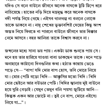
যদিও সে বলে বাউলে জীবনে অনেক বাঘকে টুটি টিপে ধরে
নাচিয়েছে। হাতের নড়ি দিয়ে মন্ত্রমুগ্ধ করে অনেক বাঘকে
নদী পর্যন্ত নিয়ে গেছে। এইসব গালগল্প না বললে লোকে
তাকে ডাকবে না। নাদু শেখের ভুক্তাবশিষ্ট দেহের কিছু অংশ
অন্তত নিয়ে ফিরতে না পারলে বাউলে জীবনে তার ধিক্কার
নেমে আসবে। বহর আলিরা তাকে বিশ্বাস করবে না।
জঙ্গলের মধ্যে সানা ভয় পায়। একটা ডাক শুনতে পায় সে।
মনে হয় তার হারিয়ে যাওয়া বাবা ডাকছেন তাকে। মনে পড়ে
অনাহারে কাটানো দিনগুলির কথা। হঠাত কান্নায় ভেঙে
পড়ে সে— “বাপ! যদি মোর বাপ হোস, তবি মোরে লিয়ে
যা। মোর পেটি বড়ো খিদি— আক্কুসির মতো খিদি। খিদি
মোর ছেইলে আর বউডার পেটি। খিদির জ্বালায় মুই বাউলে
হয়ে ঘুরি বেড়াই। যেমুন তেমুন বলি পয়সা জুটিয়ে আনি—
কিন্তুক একন আর জোটে না। তুই নে বাপ, মোরে এইস্যে
লিয়ে যা...”।