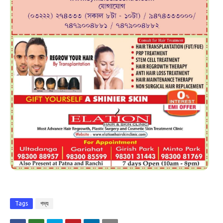
Tags
গদ্য