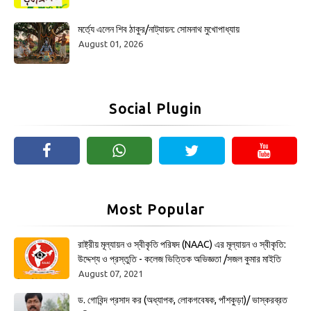
মর্ত্যে এলেন শিব ঠাকুর/নাট্যায়ন: সোমনাথ মুখোপাধ্যায়
August 01, 2026
Social Plugin
Most Popular
রাষ্ট্রীয় মূল্যায়ন ও স্বীকৃতি পরিষদ (NAAC) এর মূল্যায়ন ও স্বীকৃতি:
উদ্দেশ্য ও প্রস্তুতি - কলেজ ভিত্তিক অভিজ্ঞতা /সজল কুমার মাইতি
August 07, 2021
ড. গোবিন্দ প্রসাদ কর (অধ্যাপক, লোকগবেষক, পাঁশকুড়া)/ ভাস্করব্রত