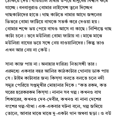
ঠেকিয়ে দেয়। বাওয়ালি প্রথার উপরে মানুষের বিশ্বাস কমে
যাচ্ছে। বনবাবুরাও বোমার লাইসেন্স তুলে দিচ্ছেন
গাছকাটাদের হাতে। গাছ কাটতে নামার আগে জঙ্গলের
ভিতরে বোমা ফাটিয়ে বাঘকে সতর্ক করে দেওয়া হয়।
বোমার শব্দে ভয় পেয়ে বাঘও আসে না কাছে। নিশ্চিন্তে গাছ
কাটা চলে। তবে মউলিরা বোমা ফাটায় না। মাঝে মাঝে
মউলিরা বাঘের ভয়ে সঙ্গে নেয় বাওয়ালিদের। কিন্তু তাও
এখন আর নেয় না কেউ।
সানা কাজ পায় না। অনাহার দারিদ্র্য নিত্যসঙ্গী তার।
এরমধ্যে একবার বহর আলির কাঠকাটার গোনায় ডাক পায়
সে। টাইম কাটাবার জন্য কিস্‌সা বলতে বলতে চলে নদী
সমুদ্র পেরিয়ে সপ্তমুখীর মোহানার দিকে। “কত রকম, কত
ঘরের হরেকরকম কিস্‌সা। নানান সব গল্প। কখনও বাঘ
শিকারের, কখনও দেব-দেবীর, কখনও বা নানা দেশের
বংশের গল্প-গাঁথা। এক-একবার ঘটনা বলে, গল্প জমিয়ে
তোলে, আবার মাঝে মাঝে দু-একটা গান অথবা ছড়া। ও বউ