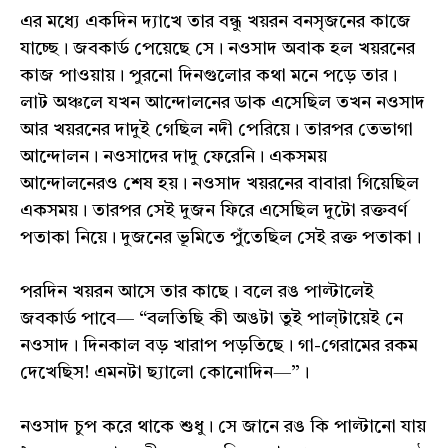
এর মধ্যে একদিন দ্যাখে তার বন্ধু খয়রন বনসৃজনের কাজে
যাচ্ছে। জবকার্ড পেয়েছে সে। নওসাদ অবাক হল খয়রনের
কাজ পাওয়ায়। পুরনো দিনগুলোর কথা মনে পড়ে তার।
লাট অঞ্চলে যখন আন্দোলনের ডাক এসেছিল তখন নওসাদ
আর খয়রনের দাদুই গেছিল নদী পেরিয়ে। তারপর তেভাগা
আন্দোলন। নওসাদের দাদু ফেরেনি। একসময়
আন্দোলনেরও শেষ হয়। নওসাদ খয়রনের বাবারা গিয়েছিল
একসময়। তারপর সেই দুজন ফিরে এসেছিল দুটো রক্তবর্ণ
পতাকা নিয়ে। দুজনের ভূমিতে পুঁতেছিল সেই রক্ত পতাকা।
পরদিন খয়রন আসে তার কাছে। বলে রঙ পাল্টালেই
জবকার্ড পাবে— “বলতিছি কী অঙটা তুই পাল্‌টায়েই নে
নওসাদ। দিনকাল বড় খারাপ পড়তিছে। গা-গেরামের রকম
দেখেছিস! এমনটা ছ্যালো কোনোদিন—”।
নওসাদ চুপ করে থাকে শুধু। সে জানে রঙ কি পাল্টানো যায়