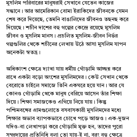
মুসলিম পরিবারের মানুষরাই সেখানে যেতেন কাজের
সন্ধানে। আর আমেরিকান বোমা ইরাকিদের জীবনকে যেমন
শেষ করে দিয়েছে, তেমনি বাঙালিদের জীবনও তছনছ করে
দিয়েছে। শচীন দাশের বহু গল্পের কেন্দ্রে রয়েছে মুসলিম
জীবন ও মুসলিম মানস। প্রচলিত মুসলিম-জীবন নির্ভর
গল্পগুলির থেকে শচীনের লেখায় উঠে আসা মুসলিম যাপন
অনেকটা স্বতন্ত্র।
অধিকাংশ ক্ষেত্রে দ্যাখা যায় ধর্মীয় গোঁড়ামি আচ্ছন্ন করে
রাখে একটা বড়ো অংশের মুসলিমদের। কেউ সেখান থেকে
বেরোতে চাইলে সমাজে তিনি একঘরে হয়ে যান। আর যে
কোনও গোঁড়ামি থেকে মানুষ বেরিয়ে আসেন তাঁর শিক্ষা
দিয়ে। শিক্ষা সমাজকেও এগিয়ে নিয়ে যায়। কিন্তু
পশ্চিমবঙ্গের গ্রামগুলোতে বসবাসকারী মুসলিমদের মধ্যে
শিক্ষার অভাব ব্যাপকভাবে চোখে পড়ে আজও। এক-দুজন
যদিও-বা লেখাপড়া করে গোঁড়ামি মুক্ত হন, তাদের পুরো
সম্প্রদায়ের প্রতিনিধি বলা তো যায়-ই না, বরং বহু ক্ষেত্রে