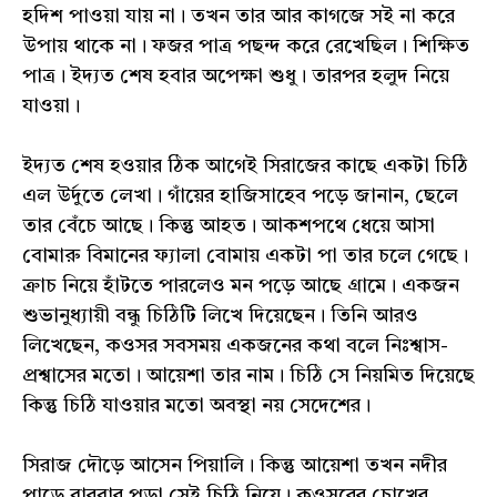
হদিশ পাওয়া যায় না। তখন তার আর কাগজে সই না করে
উপায় থাকে না। ফজর পাত্র পছন্দ করে রেখেছিল। শিক্ষিত
পাত্র। ইদ্যত শেষ হবার অপেক্ষা শুধু। তারপর হলুদ নিয়ে
যাওয়া।
ইদ্যত শেষ হওয়ার ঠিক আগেই সিরাজের কাছে একটা চিঠি
এল উর্দুতে লেখা। গাঁয়ের হাজিসাহেব পড়ে জানান, ছেলে
তার বেঁচে আছে। কিন্তু আহত। আকশপথে ধেয়ে আসা
বোমারু বিমানের ফ্যালা বোমায় একটা পা তার চলে গেছে।
ক্রাচ নিয়ে হাঁটতে পারলেও মন পড়ে আছে গ্রামে। একজন
শুভানুধ্যায়ী বন্ধু চিঠিটি লিখে দিয়েছেন। তিনি আরও
লিখেছেন, কওসর সবসময় একজনের কথা বলে নিঃশ্বাস-
প্রশ্বাসের মতো। আয়েশা তার নাম। চিঠি সে নিয়মিত দিয়েছে
কিন্তু চিঠি যাওয়ার মতো অবস্থা নয় সেদেশের।
সিরাজ দৌড়ে আসেন পিয়ালি। কিন্তু আয়েশা তখন নদীর
পাড়ে বারবার পড়া সেই চিঠি নিয়ে। কওসরের চোখের