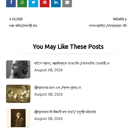
OLDER
NEWER
গুচ্ছ কবিতা/শুভশ্রী রায়
নলসংক্রান্তি /ভাস্করব্রত পতি
You May Like These Posts
বাইশে শ্রাবণ, আত্মবিশ্বাসে ধনের দিন /দোলনচাঁপা তেওয়ারী দে
August 08, 2026
রবীন্দ্রনাথের রতন এবং /স্বপন কুমার দে
August 08, 2026
রবীন্দ্রনাথকে কি বিজ্ঞানী বলা যায়?/ তনুশ্রী ভট্টাচার্য্য
August 08, 2026