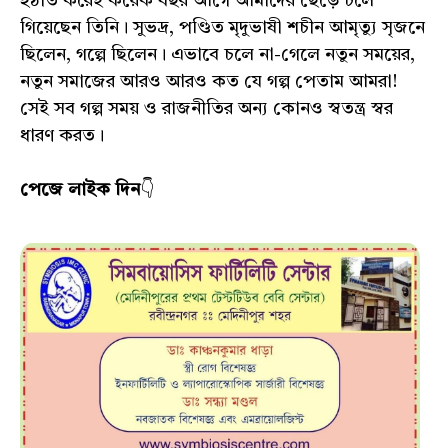
হঠাত করেই কয়েক বছর আগে আমাদের ছেড়ে চলে
গিয়েছেন তিনি। সুভদ্র, পণ্ডিত মৃদুভাষী শচীন আমৃত্যু সৃজনে
ছিলেন, গল্পে ছিলেন। এভাবে চলে না-গেলে নতুন সময়ের,
নতুন সমাজের আরও আরও কত যে গল্প পেতাম আমরা!
সেই সব গল্প সময় ও রাজনীতির অন্য কোনও স্বতন্ত্র স্বর
ধারণ করত।
পেজে লাইক দিন
👇