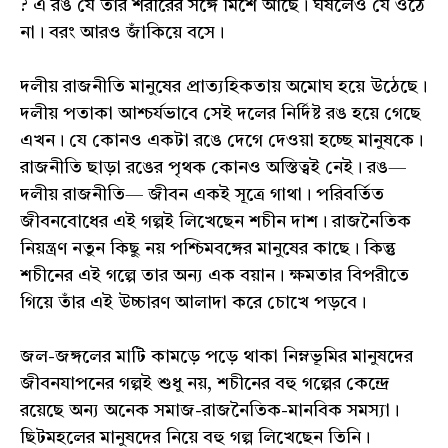
? এ রঙ যে তার শরীরের সঙ্গে মিশে আছে। ঘষলেও যে ওঠে
না। বরং আরও জাঁকিয়ে বসে।
দলীয় রাজনীতি মানুষের প্রাত্যহিকতায় অমোঘ হয়ে উঠেছে।
দলীয় পতাকা আশ্চর্যভাবে সেই দলের নির্দিষ্ট রঙ হয়ে গেছে
এখন। যে কোনও একটা রঙে দেগে দেওয়া হচ্ছে মানুষকে।
রাজনীতি ছাড়া রঙের পৃথক কোনও অস্তিত্বই নেই। রঙ—
দলীয় রাজনীতি— জীবন একই সূত্রে গাথা। পরিবর্তিত
জীবনবোধের এই গল্পই লিখেছেন শচীন দাশ। রাজনৈতিক
নিয়ন্ত্রণ নতুন কিছু নয় পশ্চিমবঙ্গের মানুষের কাছে। কিন্তু
শচীনের এই গল্পে তার অন্য এক বয়ান। ক্ষমতার বিপরীতে
গিয়ে তাঁর এই উচ্চারণ আলাদা করে চোখে পড়বে।
জল-জঙ্গলের মাটি কামড়ে পড়ে থাকা নিম্নভূমির মানুষদের
জীবনযাপনের গল্পই শুধু নয়, শচীনের বহু গল্পের কেন্দ্রে
রয়েছে অন্য অনেক সমাজ-রাজনৈতিক-মানবিক সমস্যা।
ছিটমহলের মানুষদের নিয়ে বহু গল্প লিখেছেন তিনি।