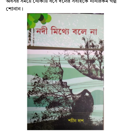
অবসর সময়ে নৌকায় বসে দলের সবাইকে নানারকম গল্প
শোনান।