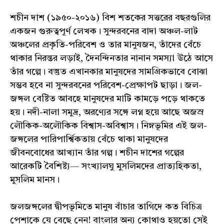
শচীন দাশ (১৯৫০-২০১৬) বিশ শতকের সত্তরের বছরগুলির
একজন গুরুত্বপূর্ণ লেখক। সুন্দরবনের বাদা অঞ্চল-লাট
অঞ্চলের প্রকৃতি-পরিবেশ ও তার মানুষজন, তাঁদের বেঁচে
থাকার নিরন্তর লড়াই, দৈনন্দিনতার নানান সমস্যা উঠে আসে
তাঁর গল্পে। বস্তুত এখানকার মানুষদের সামগ্রিকভাবে বোঝা
সম্ভব হবে না সুন্দরবনের পরিবেশ-প্রেক্ষাপট ছাড়া। জল-
জঙ্গল বেষ্টিত আবহে মানুষদের মাটি কামড়ে পড়ে থাকতে
হয়। নদী-নালা সমুদ্র, অরণ্যের সঙ্গে লগ্ন হয়ে আছে অজস্র
লৌকিক-অলৌকিক বিশ্বাস-অবিশ্বাস। নিম্নভূমির এই জল-
জঙ্গলের পারিপার্শ্বিকতায় বেঁচে থাকা মানুষদের
জীবনবোধের আখ্যান তাঁর গল্প। শচীন দাশের গল্পের
আরেকটি বৈশিষ্ট্য— সংখ্যালঘু মুসলিমদের প্রাত্যহিকতা,
মুসলিম মানস।
জলজঙ্গলের দ্বীপভূমিতে মানুষ বাঁচার তাগিদে কত বিচিত্র
পেশাকে যে বেছে নেন! বাংলার অন্য কোথাও হয়তো সেই