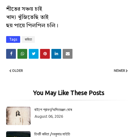
শীতের সঞ্চয় চাই
খাদ্য খুঁজিতেছি তাই
ছয় পায়ে পিলপিল চলি।
Tags
কবিতা
OLDER
NEWER
You May Like These Posts
বাইশে শ্রাবণ/অসিতরঞ্জন ঘোষ
August 06, 2026
তিনটি কবিতা /নবকুমার মাইতি