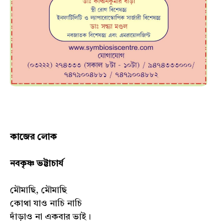
কাজের লোক
নবকৃষ্ণ ভট্টাচার্য
মৌমাছি, মৌমাছি
কোথা যাও নাচি নাচি
দাঁড়াও না একবার ভাই।