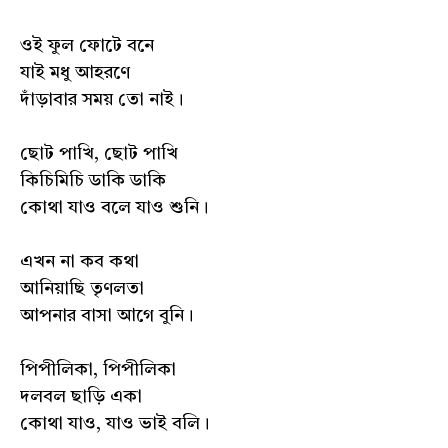
ওই ফুল ফোটে বনে
যাই মধু আহরণে
দাঁড়াবার সময় তো নাই।
ছোট পাখি, ছোট পাখি
কিচিমিচি ডাকি ডাকি
কোথা যাও বলে যাও শুনি।
এখন না কব কথা
আনিয়াছি তৃণলতা
আপনার বাসা আগে বুনি।
পিপীলিকা, পিপীলিকা
দলবল ছাড়ি একা
কোথা যাও, যাও ভাই বলি।