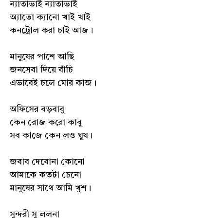
ন্যাতাভাই ন্যাতাভাই
অ্যাতো ক্যানো খাই খাই
কনট্রোল করা চাই আজ।
মানুষের পাশে আছি
জনসেবা দিয়ে বাঁচি
এভাবেই চলে মোর কাজ।
অফিসের বড়বাবু
কেন রোজ করো কাবু
সব কাজে কেন লও ঘুষ।
জবাব দেবোনা কোনো
আমাকে কতটা চেনো
মানুষের সাথে আমি খুশ।
সুন্দরী সু ললনা