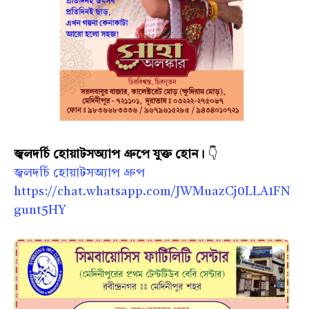
জ্বলদর্চি হোয়াটসঅ্যাপ গ্রুপে যুক্ত হোন।
👇
জ্বলদর্চি হোয়াটসঅ্যাপ গ্রুপ
https://chat.whatsapp.com/JWMuazCj0LLA1FN
gunt5HY