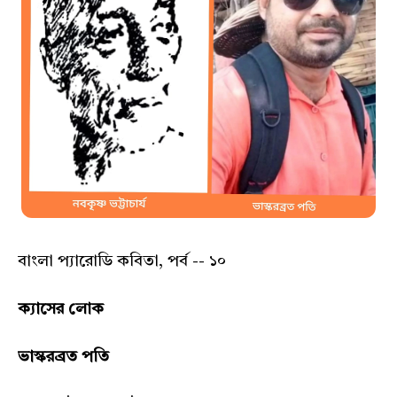
বাংলা প্যারোডি কবিতা, পর্ব -- ১০
ক্যাসের লোক
ভাস্করব্রত পতি