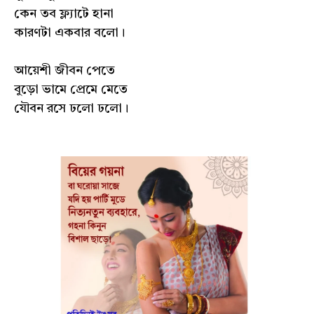
কেন তব ফ্ল্যাটে হানা
কারণটা একবার বলো।
আয়েশী জীবন পেতে
বুড়ো ভামে প্রেমে মেতে
যৌবন রসে ঢলো ঢলো।