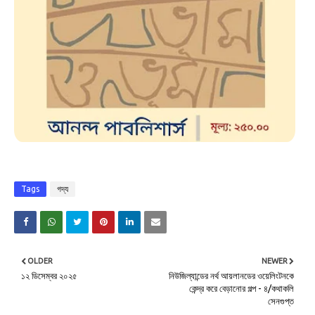
Tags
গদ্য
OLDER
NEWER
১২ ডিসেম্বর ২০২৫
নিউজিল্যান্ডের নর্থ আয়লানডের ওয়েলিংটনকে
কেন্দ্র করে বেড়ানোর গল্প - ৪/কথাকলি
সেনগুপ্ত