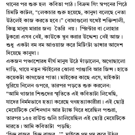
গানের পর শুরু হল কবিতা পাঠ। বিক্রম সিং স্বপনের পিঠে
চিমটি কাটল, “লেকচার শুরু হয়েছে, কানুদা বলেছে নেতা
উঠলেই কাজ করতে হবে।” বোমাগুলো যথেষ্ট শক্তিশালী,
কিন্তু মানুষ মারার জন্য তৈরি নয়। স্প্লিন্টার বা লোহার
টুকরো এসব নেই, কাউকে খুন করার উদ্দেশ্য নেই আজ।
শুধু একটা বম বম আওয়াজ করে মিটিংটা ভাঙ্গার আদেশ
দিয়েছে কানুদা।
একজন পঞ্চাশোরধ দীর্ঘ মানুষ উঠে দাঁড়ালেন, অগোছালো
দাড়ি, গায়ে নতুন স্টাইলের ঝোলা পাঞ্জাবি আর জিন্স। হাতে
কয়েকটা কাগজের পাতা। মাইকের কাছে এসে, মাইকটা
ঘুরিয়ে নিলেন ওপরে, তারপর পড়তে শুরু করলেন:
“আমি গাজার শিশুদের স্মৃতিতে এই কবিতাটা লিখেছি,
যাদের নির্মমভাবে হত্যা করেছে গণহত্যাকারীরা। এই ছোট্ট
মেয়েটিকে মেশিনগান আর ট্যাঙ্ক ঘিরে ধরেছিল পশুরা,
তারপর ১৫৫ রাউন্ড গুলি চালিয়েছিল এই ছোট্ট মেয়েটিকে
মারতে। আমি কবিতাটা পড়ছি:
‘হিন্দ রাজব, হিন্দ রাজব…’”, মাইকে গম গম করে উঠল