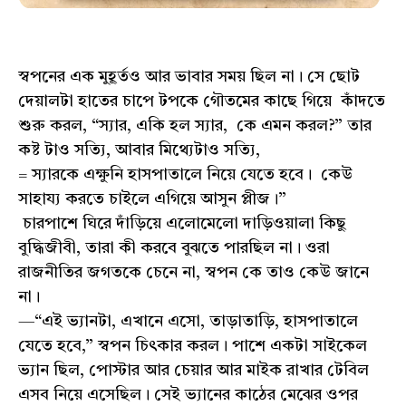
স্বপনের এক মুহূর্তও আর ভাবার সময় ছিল না। সে ছোট
দেয়ালটা হাতের চাপে টপকে গৌতমের কাছে গিয়ে কাঁদতে
শুরু করল, “স্যার, একি হল স্যার, কে এমন করল?” তার
কষ্ট টাও সত্যি, আবার মিথ্যেটাও সত্যি,
= স্যারকে এক্ষুনি হাসপাতালে নিয়ে যেতে হবে। কেউ
সাহায্য করতে চাইলে এগিয়ে আসুন প্লীজ।”
চারপাশে ঘিরে দাঁড়িয়ে এলোমেলো দাড়িওয়ালা কিছু
বুদ্ধিজীবী, তারা কী করবে বুঝতে পারছিল না। ওরা
রাজনীতির জগতকে চেনে না, স্বপন কে তাও কেউ জানে
না।
—“এই ভ্যানটা, এখানে এসো, তাড়াতাড়ি, হাসপাতালে
যেতে হবে,” স্বপন চিৎকার করল। পাশে একটা সাইকেল
ভ্যান ছিল, পোস্টার আর চেয়ার আর মাইক রাখার টেবিল
এসব নিয়ে এসেছিল। সেই ভ্যানের কাঠের মেঝের ওপর