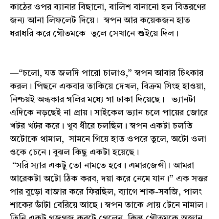
কাঠের ওপর ব্যানার বিছানো, বালিশ বানানো হল বিতরণের
জন্য আনা লিফলেট দিয়ে। স্বপন আর কয়েকজন হাত
ধরাধরি করে গৌতমকে তুলে সেখানে শুইয়ে দিল।
—“চলো, যত জলদি পারো চালাও,” স্বপন আবার চিৎকার
করল। পিছনে একবার তাকিয়ে দেখল, বিক্রম সিংহ হাওয়া,
নিশ্চয়ই অন্ধকার গলির মধ্যে গা ঢাকা দিয়েছে। ভ্যানটা
এদিকে নড়ছেই না প্রায়। সাইকেল ভ্যান চলে পায়ের জোরে
খটর খটর করে। খুব ধীরে চলছিল। স্বপন একটা চলতি
অটোকে থামাল, সামনে গিয়ে হাত ওপরে তুলে, অটো ওলা
ওকে চেনে। বুঝল কিছু একটা হয়েছে।
“সরি স্যার একটু তো নামতে হবে। এমারজেন্সী। আমরা
আরেকটা অটো ঠিক করব, দয়া করে নেমে যান।” এক সত্তর
পার বুড়ো বাজার করে ফিরছিল, ব্যাগে শাক-সবজি, পালং
শাকের ডাঁটা বেরিয়ে আছে। স্বপন তাকে প্রায় টেনে নামাল।
তিনি একটু গজগজ করটে গেলেন, কিন্তু গৌতমকে অজ্ঞান