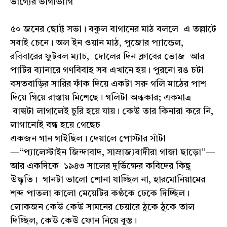
ভাগ্যের ভাগাভাগি
৫০ জনের ছোট্ট সভা। বকুল বাগানের মাঠ বললে এ তল্লাটে
সবাই চেনে। অল ইন ওয়ান মাঠ, পুজোর প্যান্ডেল,
রবিবারের ফুটবল ম্যাচ, দোলের দিন ক্লাবের ভোজ আর
পার্টির ব্যানারে গণবিবাহ সব এখানে হয়। পুরনো রঙ চটা
বসতবাড়ির সারির ফাঁক দিয়ে একটা সরু গলি মাঠের পাশ
দিয়ে গিয়ে রাস্তায় মিশেছে। গলিটা অন্ধকার; একমাত্র
বাল্বটা লাগালেই চুরি হয়ে যায়। কেউ তার কিনারা করে নি,
লাগানোই বন্ধ হয়ে গেছেচ
একজন গান গাইছিল। দেয়ালে পোস্টার সাঁটা
—“প্যালেস্টাইন জিন্দাবাদ, সাম্রাজ্যবাদীরা গাজা ছাড়ো”—
আর একদিকে ১৯৪৩ সালের দুর্ভিক্ষের কবিদের কিছু
উদ্ধৃতি। গানটা ভালো শোনা যাচ্ছিল না, হারমোনিয়ামের
শব্দ পাতলা কালো মেয়েটির কণ্ঠকে ঢেকে দিচ্ছিল।
লোকজন কেউ কেউ সামনের চেয়ারে ঠুকে ঠুকে তাল
দিচ্ছিল, কেউ কেউ ফোন নিয়ে বুস্ত।