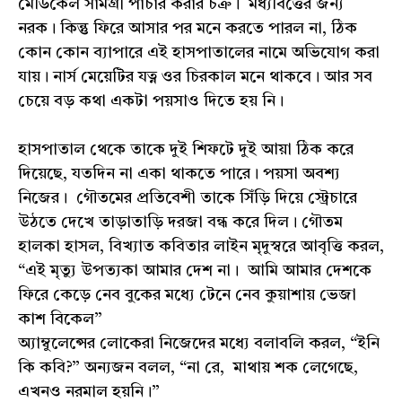
মেডিকেল সামগ্রী পাচার করার চক্র। মধ্যবিত্তের জন্য
নরক। কিন্তু ফিরে আসার পর মনে করতে পারল না, ঠিক
কোন কোন ব্যাপারে এই হাসপাতালের নামে অভিযোগ করা
যায়। নার্স মেয়েটির যত্ন ওর চিরকাল মনে থাকবে। আর সব
চেয়ে বড় কথা একটা পয়সাও দিতে হয় নি।
হাসপাতাল থেকে তাকে দুই শিফটে দুই আয়া ঠিক করে
দিয়েছে, যতদিন না একা থাকতে পারে। পয়সা অবশ্য
নিজের। গৌতমের প্রতিবেশী তাকে সিঁড়ি দিয়ে স্ট্রেচারে
উঠতে দেখে তাড়াতাড়ি দরজা বন্ধ করে দিল। গৌতম
হালকা হাসল, বিখ্যাত কবিতার লাইন মৃদুস্বরে আবৃত্তি করল,
“এই মৃত্যু উপত্যকা আমার দেশ না। আমি আমার দেশকে
ফিরে কেড়ে নেব বুকের মধ্যে টেনে নেব কুয়াশায় ভেজা
কাশ বিকেল”
অ্যাম্বুলেন্সের লোকেরা নিজেদের মধ্যে বলাবলি করল, “ইনি
কি কবি?” অন্যজন বলল, “না রে, মাথায় শক লেগেছে,
এখনও নরমাল হয়নি।”