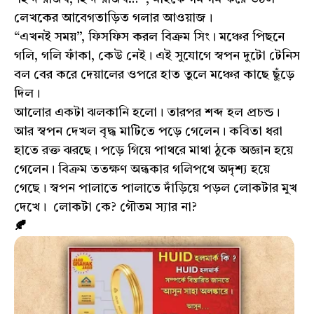
লেখকের আবেগতাড়িত গলার আওয়াজ।
“এখনই সময়”, ফিসফিস করল বিক্রম সিং। মঞ্চের পিছনে
গলি, গলি ফাঁকা, কেউ নেই। এই সুযোগে স্বপন দুটো টেনিস
বল বের করে দেয়ালের ওপরে হাত তুলে মঞ্চের কাছে ছুঁড়ে
দিল।
আলোর একটা ঝলকানি হলো। তারপর শব্দ হল প্রচন্ড।
আর স্বপন দেখল বৃদ্ধ মাটিতে পড়ে গেলেন। কবিতা ধরা
হাতে রক্ত ঝরছে। পড়ে গিয়ে পাথরে মাথা ঠুকে অজ্ঞান হয়ে
গেলেন। বিক্রম ততক্ষণ অন্ধকার গলিপথে অদৃশ্য হয়ে
গেছে। স্বপন পালাতে পালাতে দাঁড়িয়ে পড়ল লোকটার মুখ
দেখে। লোকটা কে? গৌতম স্যার না?
🍂