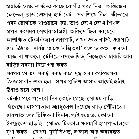
ওয়ার্ডে যেত, নার্সদের কাছে রোগীর খবর নিত। অক্সিজেন
লেভেল, ব্লাড প্রেসার, হার্ট রেট—সব শিখে নিল। কীভাবে
এমন রোগীকে খাওয়ানো হয়, তাও দেখে দেখে শিখল।
স্বপন সবসময় শেখার আগ্রহী, অফিসে ছিল সবচেয়ে
অশিক্ষিত টেকনিক্যাল এক্সপার্ট, এখন দ্রুত নার্সিং এক্সপার্ট
হয়ে উঠছে। নার্সরা তাকে ‘সঞ্জিতদা’ বলে ডাকত। কখনো
কাজ না থাকলে, টেবিলে বসতে দিত, নিজেদের চাকরি আর
বাড়ির সমস্যা নিয়ে গল্প করত।
এরপর গৌতম একটু একটু করে সুস্থ হল। কর্তৃপক্ষের
জিজ্ঞাসাবাদ শুরু হল। স্বপন পুলিশ আসার আগেই হঠাৎ
উধাও হয়ে গেল।
ঘটনার পরে পনেরো দিন কেটে গেছে, গৌতম বাড়ি
ফিরেছে। হাসপাতাল অ্যাম্বুলেন্স দিয়েছে বাড়ি পৌঁছাতে।
হাসপাতালের চিকিৎসা বিনামূল্যেই হয়েছে, কোনো
ইনস্যুরেন্স ছাড়াই। গৌতম চিরকাল সরকারি হাসপাতালকে
ঘৃণা করত—নোংরা, দুর্নীতিগ্রস্ত, দালাল আর অব্যবহৃত