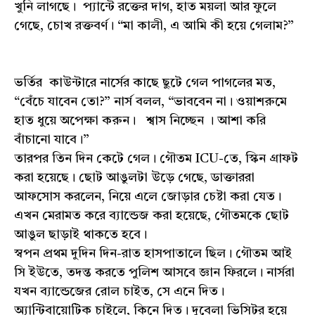
খুনি লাগছে। প্যান্টে রক্তের দাগ, হাত ময়লা আর ফুলে
গেছে, চোখ রক্তবর্ণ। “মা কালী, এ আমি কী হয়ে গেলাম?”
ভর্তির কাউন্টারে নার্সের কাছে ছুটে গেল পাগলের মত,
“বেঁচে যাবেন তো?” নার্স বলল, “ভাববেন না। ওয়াশরুমে
হাত ধুয়ে অপেক্ষা করুন। শ্বাস নিচ্ছেন । আশা করি
বাঁচানো যাবে।”
তারপর তিন দিন কেটে গেল। গৌতম ICU-তে, স্কিন গ্রাফট
করা হয়েছে। ছোট আঙুলটা উড়ে গেছে, ডাক্তাররা
আফসোস করলেন, নিয়ে এলে জোড়ার চেষ্টা করা যেত।
এখন মেরামত করে ব্যান্ডেজ করা হয়েছে, গৌতমকে ছোট
আঙুল ছাড়াই থাকতে হবে।
স্বপন প্রথম দুদিন দিন-রাত হাসপাতালে ছিল। গৌতম আই
সি ইউতে, তদন্ত করতে পুলিশ আসবে জ্ঞান ফিরলে। নার্সরা
যখন ব্যান্ডেজের রোল চাইত, সে এনে দিত।
অ্যান্টিবায়োটিক চাইলে, কিনে দিত। দুবেলা ভিসিটর হয়ে