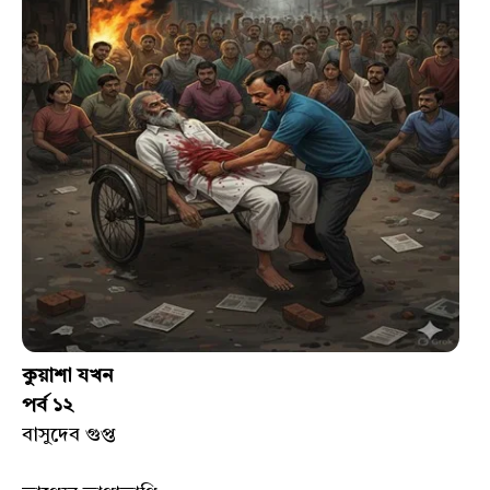
কুয়াশা যখন
পর্ব ১২
বাসুদেব গুপ্ত