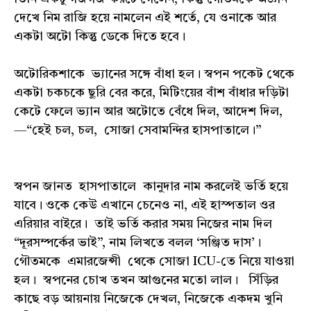
দেখে নিম রাজি হয়ে নামলেন এই শর্তে, যে ওনাকে আর
একটা অটো কিন্তু ডেকে দিতে হবে।
অটোরিকশাকে ভ্যানের সঙ্গে বাঁধা হল। স্বপন পকেট থেকে
একটা চকচকে ছুরি বের করে, মিটিংয়ের বাঁশ বাঁধার দড়িটা
কেটে ফেলে ভ্যান আর অটোতে বেঁধে দিল, আদেশ দিল,
—“হেই চল, চল, সোজা সেবামন্দির হাসপাতালে।”
স্বপন জানত হাসপাতালে কানুদার নাম করলেই ভর্তি হয়ে
যাবে। ওকে কেউ এখানে চেনেও না, এই হাস্পতাল ওর
এরিয়ার বাইরে। তাই ভর্তি করার সময় নিজের নাম দিল
“দূরসম্পর্কের ভাই”, নাম লিখতে বলল ‘সঞ্জিত দাস’।
গৌতমকে এমারজেন্সী থেকে সোজা ICU-তে নিয়ে যাওয়া
হল। স্বপনের চোখ তখন আগুনের মতো লাল। সিঁড়ির
কাছে বড় আয়নায় নিজেকে দেখল, নিজেকে একদম খুনি