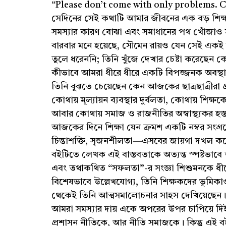
“Please don’t come with only problems. C
সেদিনের সেই কথাটি আমার জীবনের এক বড় শিক্ষা হয
সমস্যার কারণ বোঝা এবং সমাধানের পথ খোঁজাও সমা
বারবার মনে হয়েছে, সৌমেন রায়ও যেন সেই একই দর
তুলে ধরেননি; তিনি খুঁজে দেখার চেষ্টা করেছেন ক
কীভাবে আমরা ধীরে ধীরে একটি বিপজ্জনক অবস্থা
তিনি বুঝতে চেয়েছেন কেন আজকের ছাত্রছাত্রীরা প
কোথায় মূল্যায়ন ব্যবস্থার দুর্বলতা, কোথায় শিক
আবার কোথায় সমাজ ও রাজনীতির অস্বাস্থ্যকর হস্তক
আজকের দিনে শিক্ষা যেন ক্রমশ একটি নম্বর সংগ্
চিন্তাশক্তি, সৃজনশীলতা—এসবের জায়গা দখল করে নিয
বইটিতে লেখক এই বাস্তবতাকে অত্যন্ত স্পষ্টভাব
এবং তথাকথিত “সফলতা”-র সংজ্ঞা শিশুমনকে ধীরে 
বিশেষভাবে উল্লেখযোগ্য, তিনি শিক্ষকদের ভূমিক
থেকেই তিনি আত্মসমালোচনার সাহস দেখিয়েছেন। 
আমরা সমস্যার দায় একে অপরের উপর চাপিয়ে দ
প্রশাসন নীতিকে, আর নীতি সমাজকে। কিন্তু এই ব