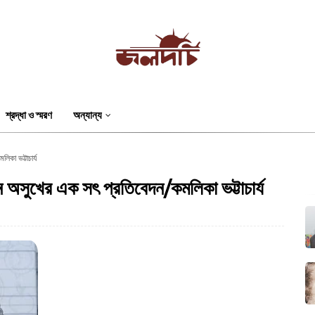
শ্রদ্ধা ও স্মরণ
অন্যান্য
িকা ভট্টাচার্য
লীন অসুখের এক সৎ প্রতিবেদন/কমলিকা ভট্টাচার্য