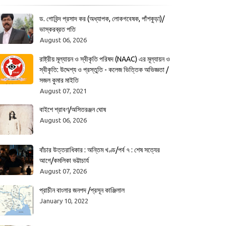
ড. গোবিন্দ প্রসাদ কর (অধ্যাপক, লোকগবেষক, পাঁশকুড়া)/
ভাস্করব্রত পতি
August 06, 2026
রাষ্ট্রীয় মূল্যায়ন ও স্বীকৃতি পরিষদ (NAAC) এর মূল্যায়ন ও
স্বীকৃতি: উদ্দেশ্য ও প্রস্তুতি - কলেজ ভিত্তিক অভিজ্ঞতা /
সজল কুমার মাইতি
August 07, 2021
বাইশে শ্রাবণ/অসিতরঞ্জন ঘোষ
August 06, 2026
বাঁচার উত্তরাধিকার : অন্তিম খণ্ড/পর্ব ৭ : শেষ সত্যের
আগে/কমলিকা ভট্টাচার্য
August 07, 2026
প্রাচীন বাংলার জনপদ /প্রসূন কাঞ্জিলাল
January 10, 2022