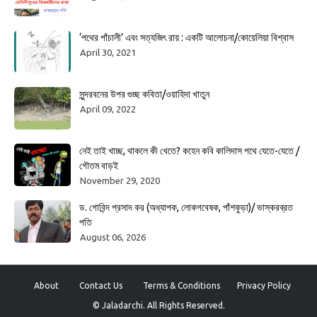
‘পথের পাঁচালী’ এবং সত্যজিৎ রায় : একটি আলোচনা/কোয়েলিয়া বিশ্বাস
April 30, 2021
সুন্দরবনের উপর গুচ্ছ কবিতা/ওয়াহিদা খাতুন
April 09, 2022
নেই তাই খাচ্ছ, থাকলে কী খেতে? কহেন কবি কালিদাস পথে যেতে-যেতে /
গৌতম বাড়ই
November 29, 2020
ড. গোবিন্দ প্রসাদ কর (অধ্যাপক, লোকগবেষক, পাঁশকুড়া)/ ভাস্করব্রত
পতি
August 06, 2026
About
Contact Us
Terms & Conditions
Privacy Policy
© Jaladarchi. All Rights Reserved.