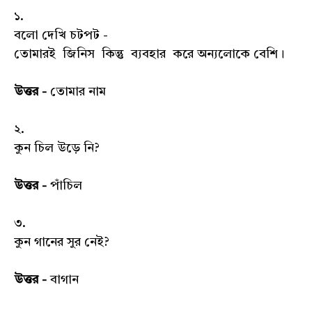
১.
বলো দেখি চটপট -
তোমারই জিনিস কিন্তু ব্যবহার করে অন্যলোকে বেশি।
উত্তর -
তোমার নাম
২.
কুন চিল উড়ে নি?
উত্তর -
পাঁচিল
৩.
কুন গানের সুর নেই?
উত্তর -
বাগান