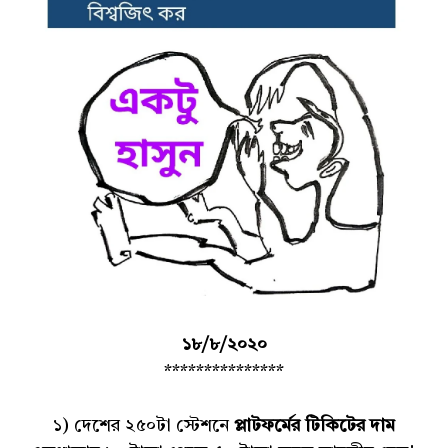
১৮/৮/২০২০
***************
১) দেশের ২৫০টা স্টেশনে
প্লাটফর্মের টিকিটের দাম