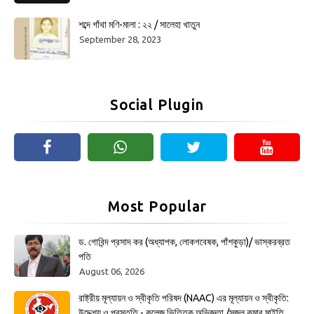
শব্দে গাঁথা মণি-মালা : ২২ / সালেহা খাতুন
September 28, 2023
Social Plugin
Most Popular
ড. গোবিন্দ প্রসাদ কর (অধ্যাপক, লোকগবেষক, পাঁশকুড়া)/ ভাস্করব্রত
পতি
August 06, 2026
রাষ্ট্রীয় মূল্যায়ন ও স্বীকৃতি পরিষদ (NAAC) এর মূল্যায়ন ও স্বীকৃতি:
উদ্দেশ্য ও প্রস্তুতি - কলেজ ভিত্তিক অভিজ্ঞতা /সজল কুমার মাইতি