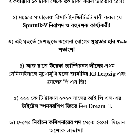
একধাক্কায় ১০ টাকা থেকে
৫০
টাকা করল ভারতীয় রেল!
২) মস্কোর গামালেয়া রিসার্চ ইনস্টিটিউট দাবী করল যে
Sputnik-V নিরাপদ ও বহুদশক কার্য্যকরী!
৩) এই মূহুর্তে দেশজুড়ে করোনা রোগের
সুস্থতার হার ৭১.৯
শতাংশ!
৪) আজ রাতে
উয়েফা চ্যাম্পিয়নস লীগের
প্রথম
সেমিফাইনালে মুখোমুখি হচ্ছে জার্মানির RB Leipzig এবং
ফ্রান্সের পি এস জি!
৫) ২২২ কোটি টাকায় ২০২০ সালের আই পি এল-এর
টাইটেল স্পনসরশিপ জিতে
নিল Dream 11.
৬) দেশের
নির্বাচন কমিশনারের পদ
থেকে ইস্তফা দিলেন
অশোক লাভাসা!