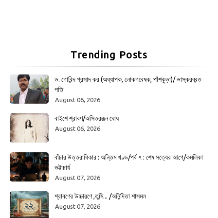
Trending Posts
ড. গোবিন্দ প্রসাদ কর (অধ্যাপক, লোকগবেষক, পাঁশকুড়া)/ ভাস্করব্রত
পতি
August 06, 2026
বাইশে শ্রাবণ/অসিতরঞ্জন ঘোষ
August 06, 2026
বাঁচার উত্তরাধিকার : অন্তিম খণ্ড/পর্ব ৭ : শেষ সত্যের আগে/কমলিকা
ভট্টাচার্য
August 07, 2026
শ্রাবণের উচ্চারণে ,তুমি... /অনিন্দিতা শাসমল
August 07, 2026