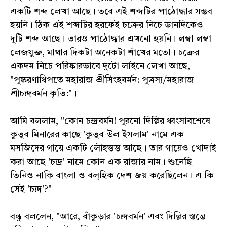
একটি শব্দ লেখা আছে। তবে এই শব্দটির পাঠোদ্ধার সম্ভব
হয়নি। ঠিক এই শব্দটির হরফেই চক্রের নিচে ডানদিকেও
দুটি শব্দ আছে। তারও পাঠোদ্ধার এখনো হয়নি। লম্বা লম্বা
লেজযুক্ত, মাথার দিকটা অনেকটা শাঁখের মতো। চক্রের
একদম নিচে পরিষ্কারভাবে দুটো লাইনে লেখা আছে,
"পুষ্করণাধিপতে মহারাজ শ্রীসিংহবর্মন: পুত্রস্য/মহারাজ
শ্রীচন্দ্রবর্মন কৃতি:"।
আমি বললাম, "কোন চন্দ্রবর্মন! পুরনো দিল্লির ধ্বংসাবশেষে
কুতুব মিনারের কাছে 'কুতুব উল ইসলাম' নামে এক
মসজিদের গায়ে একটি লৌহস্তম্ভ আছে। তার গায়েও খোদাই
করা আছে 'চন্দ্র' নামে কোন এক রাজার নাম। শুনেছি
তিনিও নাকি বাংলা ও বল্হিক দেশ জয় করেছিলেন। এ কি
সেই 'চন্দ্র'?"
বন্ধু বললেন, "আরে, বাঁকুড়ার 'চন্দ্রবর্মন' এবং দিল্লির স্তম্ভে