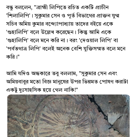
বন্ধু বললেন, "ব্রাহ্মী লিপিতে রচিত একটি প্রাচীন
'শিলালিপি'। সুকুমার সেন ও পূর্ত বিভাগের প্রাক্তন যুগ্ম
সচিব অমিয় কুমার বন্দ্যোপাধ্যায় তাদের বইয়ে একে
'গুহালিপি' বলে উল্লেখ করেছেন। কিন্তু আমি একে
'গুহালিপি' বলে মনে করি না। বরং 'দেওয়াল লিপি' বা
'পর্বতগাত্র লিপি' বলেই অনেক বেশি যুক্তিসম্মত বলে মনে
করি।"
আমি যদিও অন্ধকারে তবু বললাম, "সুকুমার সেন এবং
অমিয়বাবুর মতো বিজ্ঞ মানুষের উপর ভিন্নমত পোষণ করাটা
একটু দুঃসাহসিক হয়ে গেল নাকি!"