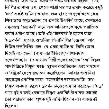
নরবর্মন। তিনি ৪৬১ বিক্রমাব্দ পর্যন্ত জীবিত ছিলেন। সেই
লিপির প্রামাণ্য তথ্য থেকে শাস্ত্রী মহাশয় প্রমাণ করেছেন দুই
'চন্দ্র' একই ব্যক্তি। তাছাড়া এলাহাবাদের দুর্গে অশোকের
শিলাস্তম্ভে সমুদ্রগুপ্তের যে প্রশস্তি উৎকীর্ণ আছে, সেখানেও
সমুদ্রগুপ্ত "চন্দ্রবর্মা" নামে এক আর্যাবর্তকে যুদ্ধে পরাজিত
করার প্রমাণ আছে। তাই এই "চন্দ্রবর্মা'-ই হলেন রাজা
'চন্দ্রবর্মন'। সুতরাং শুশুনিয়া শিলালিপির 'চন্দ্রবর্মা' আর
দিল্লির স্তম্ভলিপির 'চন্দ্র' যে একই ব্যক্তি তা তিনি জোর
দিয়েই বলেছেন। (বাঙ্গালার ইতিহাস/ রাখালদাস
বন্দ্যোপাধ্যায়।) এছাড়াও দিল্লী স্তম্ভের জনৈক 'চন্দ্র' বিষ্ণুর
পাদগিরিতে বিষ্ণুর 'ধ্বজ' স্থাপন করেছিলেন এবং 'বঙ্গদেশ'
ও 'বহ্লিক' দেশে যুদ্ধ জয় করেছিলেন। আবার শুশুনিয়া
পাহাড়ের খোদিত চক্রে "চক্রস্বামিন দাসাগ্রেণাতি" তথা
বিষ্ণুর অগ্রদাস রূপে চন্দ্রবর্মন নিজেকে দাবি করেছেন। 'চন্দ্র'
নামে দুই রাজাই যেভাবে বিষ্ণুর একনিষ্ঠ উপাসক তাতেই
তো পরিষ্কার তারা পৃথক দুই ব্যক্তি ছিলেন না। একজনই
ছিলেন।