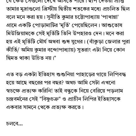
যে কেউ সেগুলো দেখে আসতে পারে। ছাপ দেওয়া প্রাপ্ত
তামার মুদ্রাগুলো খ্রিস্টীয় দ্বিতীয় শতকের মধ্যে প্রচলিত ছিল
বলে মনে করা হয়। সুনীতি কুমার চট্টোপাধ্যায় 'পাখান্না'
গ্রামে একটি পোড়ামাটির 'মূর্তি' পেয়েছিলেন। আশুতোষ
মিউজিয়ামকে সেই মূর্তিটি তিনি উপহারও দেন। মনে করা
হয় এই মূর্তিটি মৌর্য অথবা শুঙ্গ যুগের। (বাঁকুড়া জেলার পুরা
কীর্তি/ অমিয় কুমার বন্দোপাধ্যায়) সুতরাং এটা নিয়ে কোন
দ্বিমত থাকা উচিত নয়।"
এত বড় একটা ইতিহাস শুশুনিয়া পাহাড়ের গায়ে লিপিবদ্ধ
হয়ে আছে বছরের পর বছর? অথচ আমি সেটা এখনো
স্বচক্ষে প্ৰত্যক্ষ করিনি! তাই বন্ধুকে নিয়ে বেরিয়ে পড়লাম
চন্দ্রবর্মনের সেই "বিষ্ণুচক্র" ও প্রাচীন লিপির ইতিহাসকে
একবার সামনে থেকে প্ৰত্যক্ষ করতে।
চলবে...