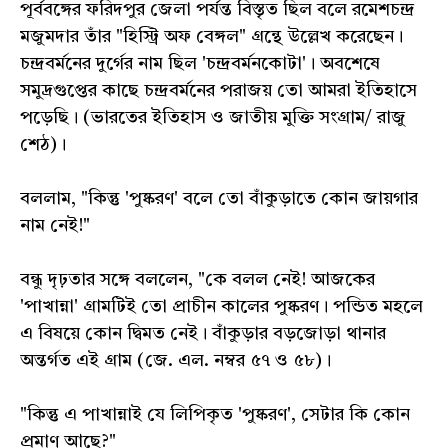
পূর্ববঙ্গের ফরিদপুর জেলা পর্যন্ত বিস্তৃত ছিল বলে রমেশচন্দ্র
মজুমদার তাঁর "হিস্ট্রি অফ বেঙ্গল" গ্রন্থে উল্লেখ করেছেন।
চন্দ্রবর্মনের দুর্গের নাম ছিল 'চন্দ্রবর্মনকোটা'। অবশেষে
সমুদ্রগুপ্তের কাছে চন্দ্রবর্মনের পরাজয় তো আমরা ইতিহাসে
পড়েছি। (ভারতের ইতিহাস ও জাতীয় মুক্তি সংগ্রাম/ রাজু
শেঠ)।
বললাম, "কিন্তু 'পুষ্করণ' বলে তো বাঁকুড়াতে কোন জায়গার
নাম নেই!"
বন্ধু দৃঢ়তার সঙ্গে বললেন, "কে বলল নেই! আজকের
'পাখান্না' গ্রামটিই তো প্রাচীন কালের পুষ্করণ। পন্ডিত মহলে
এ বিষয়ে কোন দ্বিমত নেই। বাঁকুড়ার বড়জোড়া থানার
অন্তর্গত এই গ্রাম (জে. এল. নম্বর ৫৭ ও ৫৮)।
"কিন্তু এ পাখান্নাই যে লিপিকৃত 'পুষ্করণ', সেটার কি কোন
প্রমাণ আছে?"