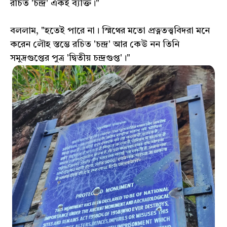
রচিত 'চন্দ্র' একই ব্যক্তি।"
বললাম, "হতেই পারে না। স্মিথের মতো প্রত্নতত্ত্ববিদরা মনে
করেন লৌহ স্তম্ভে রচিত 'চন্দ্র' আর কেউ নন তিনি
সমুদ্রগুপ্তের পুত্র 'দ্বিতীয় চন্দ্রগুপ্ত'।"