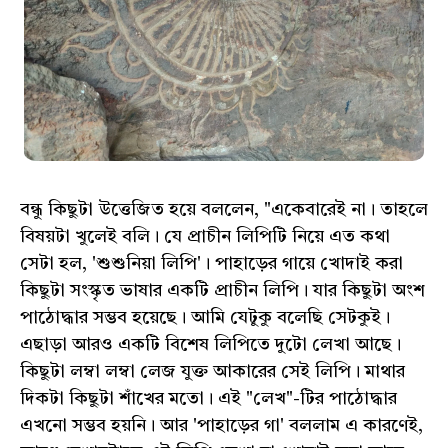
বন্ধু কিছুটা উত্তেজিত হয়ে বললেন, "একেবারেই না। তাহলে
বিষয়টা খুলেই বলি। যে প্রাচীন লিপিটি নিয়ে এত কথা
সেটা হল, 'শুশুনিয়া লিপি'। পাহাড়ের গায়ে খোদাই করা
কিছুটা সংস্কৃত ভাষার একটি প্রাচীন লিপি। যার কিছুটা অংশ
পাঠোদ্ধার সম্ভব হয়েছে। আমি যেটুকু বলেছি সেটকুই।
এছাড়া আরও একটি বিশেষ লিপিতে দুটো লেখা আছে।
কিছুটা লম্বা লম্বা লেজ যুক্ত আকারের সেই লিপি। মাথার
দিকটা কিছুটা শাঁখের মতো। এই "লেখ"-টির পাঠোদ্ধার
এখনো সম্ভব হয়নি। আর 'পাহাড়ের গা' বললাম এ কারণেই,