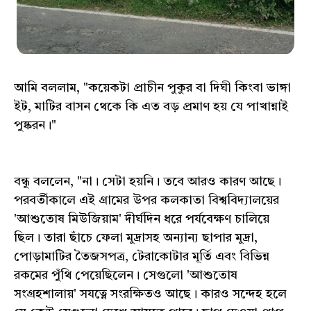
আমি বললাম, "কয়েকটা প্রাচীন পুকুর বা দিঘী কিংবা ভাঙ্গা
ইট, মাটির বাসন থেকে কি এত বড় প্রমাণ হয় যে পাখান্নাই
পুষ্করন।"
বন্ধু বললেন, "না। সেটা হয়নি। তবে আরও কারণ আছে।
পরবর্তীকালে এই গ্রামের উপর কলকাতা বিশ্ববিদ্যালয়ের
'আশুতোষ মিউজিয়াম' দীর্ঘদিন ধরে পর্যবেক্ষণ চালিয়ে
ছিল। তারা ছাঁচে ফেলা মুদ্রাসহ অন্যান্য ছাপার মুদ্রা,
পোড়ামাটির তৈজসপত্র, টেরাকোটার মূর্তি এবং বিভিন্ন
রকমের পুঁথি পেয়েছিলেন। সেগুলো 'আশুতোষ
সংগ্রহশালায়' সযত্নে সংরক্ষিতও আছে। কারও সন্দেহ হলে