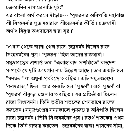
চক্রস্বামিন দাসাগ্রেনাতি সৃষ্ট:"
এর বাংলা অর্থ করলে দাঁড়ায়--- 'পুষ্করনার অধিপতি মহারাজ
শ্রী সিংহবর্মার পুত্র মহারাজ শ্রীচন্দ্রবর্মার কীর্তি। চক্রস্বামী
অর্থাৎ বিষ্ণুর অগ্রদাসের দ্বারা সৃষ্ট।'
"এখান থেকে জানা গেল রাজা চন্দ্রবর্মন ছিলেন রাজা
সিংহবর্মনের পুত্র। 'পুষ্করণা' ছিল তাদের রাজধানী।
সমুদ্রগুপ্তের প্রশস্তি তথা "এলাহাবাদ প্রশস্তিতে" বঙ্গদেশ
সম্পর্কে যে দুটি জায়গার নাম উল্লেখ আছে। তার একটি হল
"সমতল" যা অধুনা পূর্ববঙ্গে অবস্থিত। এটি সমুদ্রগুপ্তের
'করদরাজ্য' ছিল। আর অন্যটি হল "পুষ্কর্ণ"। এই 'পুষ্কর্ণ' বা
'পুষ্করণ' বাঁকুড়া জেলায় অবস্থিত। এর প্রতিষ্ঠাতা ছিলেন
রাজা সিংহবর্মন। তিনি তৃতীয় শতকের শেষভাগে রাজত্ব
করতেন। সমুদ্রগুপ্তের সময়কালে পুষ্করণের অধিপতি ছিলেন
রাজা চন্দ্রবর্মন। তিনি সিংহবর্মনের পুত্র। চতুর্থ শতকের প্রথম
দিকে তিনি রাজত্ব করতেন। চন্দ্রবর্মনের রাজ্য শাসনের সীমা,