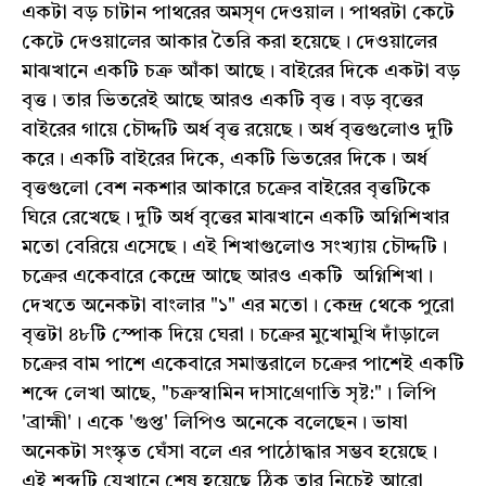
একটা বড় চাটান পাথরের অমসৃণ দেওয়াল। পাথরটা কেটে
কেটে দেওয়ালের আকার তৈরি করা হয়েছে। দেওয়ালের
মাঝখানে একটি চক্র আঁকা আছে। বাইরের দিকে একটা বড়
বৃত্ত। তার ভিতরেই আছে আরও একটি বৃত্ত। বড় বৃত্তের
বাইরের গায়ে চৌদ্দটি অর্ধ বৃত্ত রয়েছে। অর্ধ বৃত্তগুলোও দুটি
করে। একটি বাইরের দিকে, একটি ভিতরের দিকে। অর্ধ
বৃত্তগুলো বেশ নকশার আকারে চক্রের বাইরের বৃত্তটিকে
ঘিরে রেখেছে। দুটি অর্ধ বৃত্তের মাঝখানে একটি অগ্নিশিখার
মতো বেরিয়ে এসেছে। এই শিখাগুলোও সংখ্যায় চৌদ্দটি।
চক্রের একেবারে কেন্দ্রে আছে আরও একটি অগ্নিশিখা।
দেখতে অনেকটা বাংলার "১" এর মতো। কেন্দ্র থেকে পুরো
বৃত্তটা ৪৮টি স্পোক দিয়ে ঘেরা। চক্রের মুখোমুখি দাঁড়ালে
চক্রের বাম পাশে একেবারে সমান্তরালে চক্রের পাশেই একটি
শব্দে লেখা আছে, "চক্রস্বামিন দাসাগ্রেণাতি সৃষ্ট:"। লিপি
'ব্রাহ্মী'। একে 'গুপ্ত' লিপিও অনেকে বলেছেন। ভাষা
অনেকটা সংস্কৃত ঘেঁসা বলে এর পাঠোদ্ধার সম্ভব হয়েছে।
এই শব্দটি যেখানে শেষ হয়েছে ঠিক তার নিচেই আরো