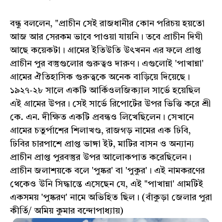
বন্ধু বললেন, "প্রাচীন সেই রাজধানীর কোন পরিচয় হয়তো
আজ আর সেরকম ভাবে পাওয়া যায়নি। তবে প্রাচীন দিঘী
আছে কয়েকটা। গ্রামের ইতিউতি উৎখনন এর ফলে প্রাপ্ত
প্রাচীন পুর বস্তুগুলোর গুরুত্বও দারুণ। এগুলোই 'পাখান্না'
গ্রামের ঐতিহাসিক গুরুত্বকে অনেক বাড়িয়ে দিয়েছে।
১৯২৭-২৮ সালে একটি আর্কিওলজিক্যাল সার্ভে হয়েছিল
এই গ্রামের উপর। সেই সার্ভে রিপোর্টের উপর ভিত্তি করে শ্রী
কে. এন. দীক্ষিত একটি প্রবন্ধও লিখেছিলেন। সেখানে
গ্রামের চতুর্পাশের শিলাখণ্ড, রাজগড় নামের এক ঢিবি,
ঢিবির চারপাশে প্রাপ্ত ভাঙ্গা ইট, মাটির বাসন ও অন্যান্য
প্রাচীন প্রাপ্ত পুরবস্তুর উপর আলোকপাত করেছিলেন।
প্রাচীন জলাশয়কে বলে 'পুষ্কর' বা 'পুকুর'। এই নামকরণের
থেকেও উনি সিদ্ধান্তে এসেছেন যে, এই "পাখান্না' গ্রামটিই
একসময় 'পুষ্করণ' নামে অভিহিত ছিল। (বাঁকুড়া জেলার পুরা
কীর্তি/ অমিয় কুমার বন্দোপাধ্যায়)