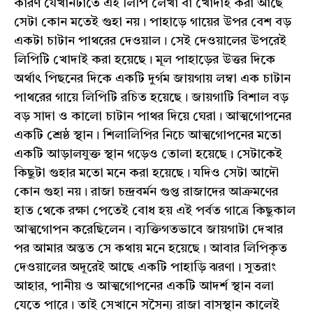
কারণ যেখানটাতে এই লিপি লেখা বা খোদাই করা আছে
সেটা কোন মতেই গুহা নয়। পাহাড়ে গায়ের উপর বেশ বড়
একটা চাটান পাথরের দেওয়াল। সেই দেওয়ালের উপরেই
লিপিটি খোদাই করা হয়েছে। মূল পাহাড়ের উত্তর দিকে
অর্থাৎ পিছনের দিকে একটি দুর্গম জায়গায় লম্বা এক চাটান
পাথরের গায়ে লিপিটি রচিত হয়েছে। জায়গাটি বিশাল বড়
বড় সাদা ও কালো চাটান পাথর দিয়ে ঘেরা। আত্মগোপনের
একটি শ্রেষ্ঠ স্থান। শিলালিপির নিচে আত্মগোপনের মতো
একটি আড়ালযুক্ত স্থান গড়েও তোলা হয়েছে। সেটাকেই
কিছুটা গুহার মতো মনে করা হয়েছে। যদিও সেটা আদৌ
কোন গুহা নয়। রাজা চন্দ্রবর্মন গুপ্ত রাজাদের আক্রমণের
হাত থেকে রক্ষা পেতেই বোধ হয় এই পর্বত গাত্রে কিছুকাল
আত্মগোপন করেছিলেন। ব্যক্তিগতভাবে জায়গাটা দেখার
পর আমার অন্তত সে কথায় মনে হয়েছে। আবার লিপিকৃত
দেওয়ালের অদূরেই আছে একটি পাহাড়ি ঝরণা। সুতরাং
আহার, পানীয় ও আত্মগোপনের একটি আদর্শ স্থান বলা
যেতে পারে। তাই সেখানে সসৈন্য রাজা বাসস্থান কালেই