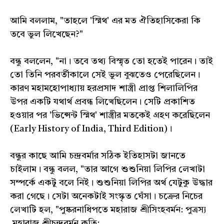
আমি বললাম, "তাহলে 'স্মিথ' এর মত ঐতিহাসিকেরা কি
তবে ভুল লিখেছেন?"
বন্ধু বললেন, "না। তবে তথ্য বিস্মৃত তো হতেই পারেন। তাই
তো তিনি পরবর্তীকালে সেই ভুল বুঝতেও পেরেছিলেন।
কারণ মহামহোপাধ্যায় হরপ্রসাদ শাস্ত্রী প্রাপ্ত শিলালিপির
উপর একটি যথার্থ প্রবন্ধ লিখেছিলেন। সেটি প্রকাশিত
হওয়ার পর 'ভিন্সেন্ট স্মিথ' শাস্ত্রীর মতকেই গ্রহণ করেছিলেন
(Early History of India, Third Edition)।
বন্ধুর কাছে আমি চন্দ্রবর্মার সঠিক ইতিহাসটা জানতে
চাইলাম। বন্ধু বলল, "তার আগে শুশুনিয়া লিপির লেখাটা
সম্পর্কে একটু বলে নিই। শুশুনিয়া লিপির অর্থ যেটুকু উদ্ধার
করা গেছে। সেটা অনেকটাই সংস্কৃত ঘেঁসা। চক্রের নিচের
লেখাটি হল, "পুষ্করনাধিপতে মহারাজ শ্রীসিংহবর্মন: পুত্রস্য
মহারাজ শ্রীচন্দ্রবর্মন কৃতি: