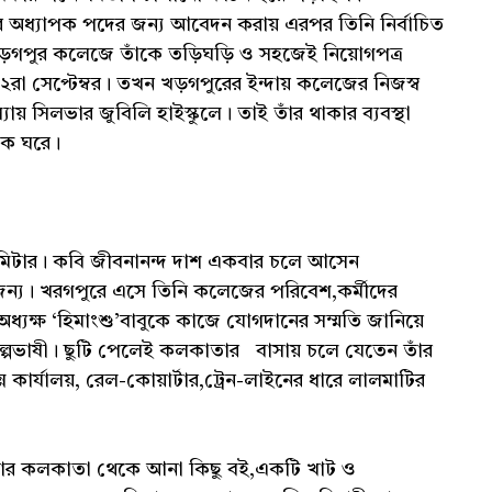
র অধ্যাপক পদের জন্য আবেদন করায় এরপর তিনি নির্বাচিত
য খড়গপুর কলেজে তাঁকে তড়িঘড়ি ও সহজেই নিয়োগপত্র
া সেপ্টেম্বর। তখন খড়গপুরের ইন্দায় কলেজের নিজস্ব
য় সিলভার জুবিলি হাইস্কুলে। তাই তাঁর থাকার ব্যবস্থা
কক ঘরে।
োমিটার। কবি জীবনানন্দ দাশ একবার চলে আসেন
্য। খরগপুরে এসে তিনি কলেজের পরিবেশ,কর্মীদের
যক্ষ ‘হিমাংশু’বাবুকে কাজে যোগদানের সম্মতি জানিয়ে
 অল্পভাষী। ছুটি পেলেই কলকাতার বাসায় চলে যেতেন তাঁর
 কার্যালয়, রেল-কোয়ার্টার,ট্রেন-লাইনের ধারে লালমাটির
ল তাঁর কলকাতা থেকে আনা কিছু বই,একটি খাট ও