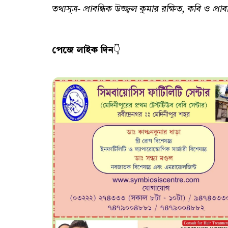
তথ্যসূত্র- প্রাবন্ধিক উজ্জ্বল কুমার রক্ষিত, কবি ও প্
পেজে লাইক দিন
👇