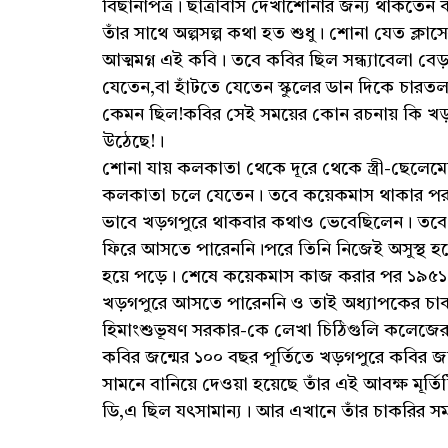
বিছানাপত্র। ছাত্রাবাস দেখাশোনার জন্য থাকতেন
তাঁর সাথে অল্পসল্প কথা হত শুধু। শোনা যেত ক্ল
আত্মমগ্ন এই কবি। তবে কবির ছিল সন্ধ্যাবেলা 
যেতেন,বা হাঁটতে যেতেন স্কুলের ডান দিকে চারত
কেমন ছিল!কবির সেই সময়ের কোন রচনায় কি খড়গপু
উঠেছে!।
শোনা যায় কলকাতা থেকে দূরে থেকে স্ত্রী-ছেলেমে
কলকাতা চলে যেতেন। তবে কয়েকমাস থাকার পর 
ভাবে খড়গপুরে থাকবার কথাও ভেবেছিলেন। তবে কলকা
ফিরে আসতে পারেননি।পরে তিনি নিজেই অসুস্থ 
হয়ে পড়ে। শেষে কয়েকমাস কাজ করার পর ১৯৫১ সা
খড়গপুরে আসতে পারেননি ও তাই অধ্যাপকের চাকরি
হিমাংশুভূষণ সরকার-কে লেখা চিঠিগুলি কলেজের
কবির জন্মের ১০০ বছর পূর্তিতে খড়গপুরে কবির 
সামনে বানিয়ে দেওয়া হয়েছে তাঁর এই আবক্ষ মূর
ডি,এ ছিল যৎসামান্য। আর এখানে তাঁর চাকরির সম