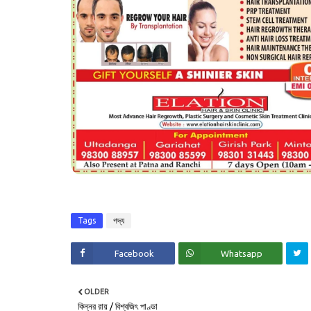
Tags
গদ্য
Facebook
Whatsapp
OLDER
কিন্নর রায় / বিশ্বজিৎ পাণ্ডা