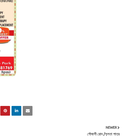
NEWER
পৌষালী রোদ /সুলতা পাত্র