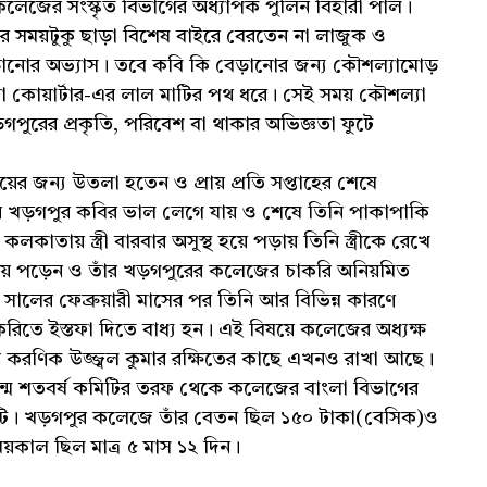
 কলেজের সংস্কৃত বিভাগের অধ্যাপক পুলিন বিহারী পাল।
াসের সময়টুকু ছাড়া বিশেষ বাইরে বেরতেন না লাজুক ও
বেড়ানোর অভ্যাস। তবে কবি কি বেড়ানোর জন্য কৌশল্যামোড়
লা কোয়ার্টার-এর লাল মাটির পথ ধরে। সেই সময় কৌশল্যা
রের প্রকৃতি, পরিবেশ বা থাকার অভিজ্ঞতা ফুটে
য়ের জন্য উতলা হতেন ও প্রায় প্রতি সপ্তাহের শেষে
খড়গপুর কবির ভাল লেগে যায় ও শেষে তিনি পাকাপাকি
তায় স্ত্রী বারবার অসুস্থ হয়ে পড়ায় তিনি স্ত্রীকে রেখে
হয়ে পড়েন ও তাঁর খড়গপুরের কলেজের চাকরি অনিয়মিত
লের ফেব্রুয়ারী মাসের পর তিনি আর বিভিন্ন কারণে
তে ইস্তফা দিতে বাধ্য হন। এই বিষয়ে কলেজের অধ্যক্ষ
 করণিক উজ্জ্বল কুমার রক্ষিতের কাছে এখনও রাখা আছে।
জন্ম শতবর্ষ কমিটির তরফ থেকে কলেজের বাংলা বিভাগের
্তিটি। খড়গপুর কলেজে তাঁর বেতন ছিল ১৫০ টাকা(বেসিক)ও
য়কাল ছিল মাত্র ৫ মাস ১২ দিন।