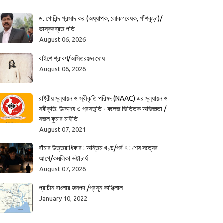
ড. গোবিন্দ প্রসাদ কর (অধ্যাপক, লোকগবেষক, পাঁশকুড়া)/
ভাস্করব্রত পতি
August 06, 2026
বাইশে শ্রাবণ/অসিতরঞ্জন ঘোষ
August 06, 2026
রাষ্ট্রীয় মূল্যায়ন ও স্বীকৃতি পরিষদ (NAAC) এর মূল্যায়ন ও
স্বীকৃতি: উদ্দেশ্য ও প্রস্তুতি - কলেজ ভিত্তিক অভিজ্ঞতা /
সজল কুমার মাইতি
August 07, 2021
বাঁচার উত্তরাধিকার : অন্তিম খণ্ড/পর্ব ৭ : শেষ সত্যের
আগে/কমলিকা ভট্টাচার্য
August 07, 2026
প্রাচীন বাংলার জনপদ /প্রসূন কাঞ্জিলাল
January 10, 2022