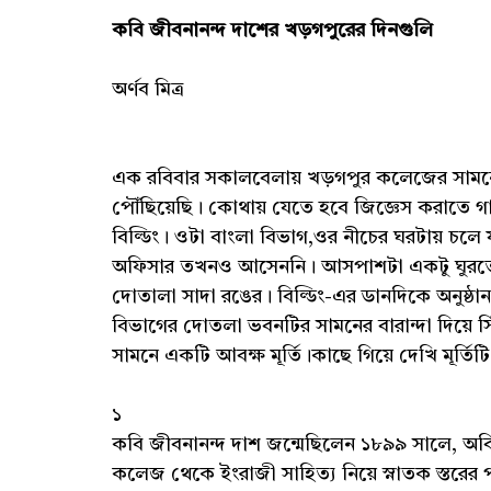
কবি জীবনানন্দ দাশের খড়গপুরের দিনগুলি
অর্ণব মিত্র
এক রবিবার সকালবেলায় খড়গপুর কলেজের সামনে 
পৌঁছিয়েছি। কোথায় যেতে হবে জিজ্ঞেস করাতে গ
বিল্ডিং। ওটা বাংলা বিভাগ,ওর নীচের ঘরটায় চলে
অফিসার তখনও আসেননি। আসপাশটা একটু ঘুরতে ল
দোতালা সাদা রঙের। বিল্ডিং-এর ডানদিকে অনুষ্ঠা
বিভাগের দোতলা ভবনটির সামনের বারান্দা দিয়ে 
সামনে একটি আবক্ষ মূর্তি।কাছে গিয়ে দেখি মূর্তি
১
কবি জীবনানন্দ দাশ জন্মেছিলেন ১৮৯৯ সালে, অবি
কলেজ থেকে ইংরাজী সাহিত্য নিয়ে স্নাতক স্তরের