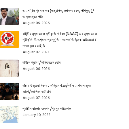
ড. গোবিন্দ প্রসাদ কর (অধ্যাপক, লোকগবেষক, পাঁশকুড়া)/
ভাস্করব্রত পতি
August 06, 2026
রাষ্ট্রীয় মূল্যায়ন ও স্বীকৃতি পরিষদ (NAAC) এর মূল্যায়ন ও
স্বীকৃতি: উদ্দেশ্য ও প্রস্তুতি - কলেজ ভিত্তিক অভিজ্ঞতা /
সজল কুমার মাইতি
August 07, 2021
বাইশে শ্রাবণ/অসিতরঞ্জন ঘোষ
August 06, 2026
বাঁচার উত্তরাধিকার : অন্তিম খণ্ড/পর্ব ৭ : শেষ সত্যের
আগে/কমলিকা ভট্টাচার্য
August 07, 2026
প্রাচীন বাংলার জনপদ /প্রসূন কাঞ্জিলাল
January 10, 2022