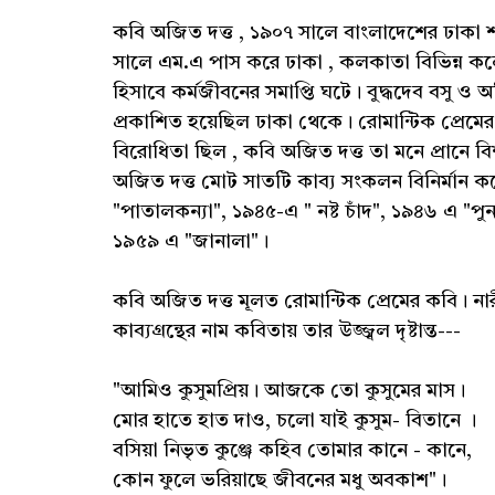
কবি অজিত দত্ত , ১৯০৭ সালে বাংলাদেশের ঢাকা শহ
সালে এম.এ পাস করে ঢাকা , কলকাতা বিভিন্ন কলে
হিসাবে কর্মজীবনের সমাপ্তি ঘটে। বুদ্ধদেব বসু ও অ
প্রকাশিত হয়েছিল ঢাকা থেকে। রোমান্টিক প্রেমের
বিরোধিতা ছিল , কবি অজিত দত্ত তা মনে প্রানে
অজিত দত্ত মোট সাতটি কাব্য সংকলন বিনির্মান 
"পাতালকন্যা", ১৯৪৫-এ " নষ্ট চাঁদ", ১৯৪৬ এ "প
১৯৫৯ এ "জানালা"।
কবি অজিত দত্ত মূলত রোমান্টিক প্রেমের কবি। নারী
কাব্যগ্ৰন্থের নাম কবিতায় তার উজ্জ্বল দৃষ্টান্ত---
"আমিও কুসুমপ্রিয়। আজকে তো কুসুমের মাস।
মোর হাতে হাত দাও, চলো যাই কুসুম- বিতানে ।
বসিয়া নিভৃত কুঞ্জে কহিব তোমার কানে - কানে,
কোন ফুলে ভরিয়াছে জীবনের মধু অবকাশ"।