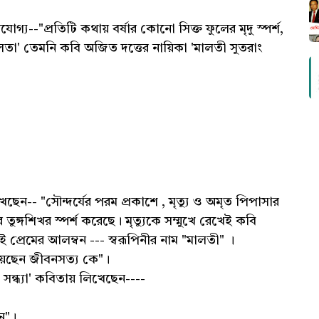
ধানযোগ্য--"প্রতিটি কথায় বর্ষার কোনো সিক্ত ফুলের মৃদু স্পর্শ,
লতা' তেমনি কবি অজিত দত্তের নায়িকা 'মালতী সুতরাং
েছেন-- "সৌন্দর্যের পরম প্রকাশে , মৃত্যু ও অমৃত পিপাসার
তুঙ্গশিখর স্পর্শ করেছে। মৃত্যুকে সম্মুখে রেখেই কবি
 এই প্রেমের আলম্বন --- স্বরূপিনীর নাম "মালতী" ।
য়েছেন জীবনসত্য কে"‌।
 সন্ধ্যা' কবিতায় লিখেছেন----
ন"।