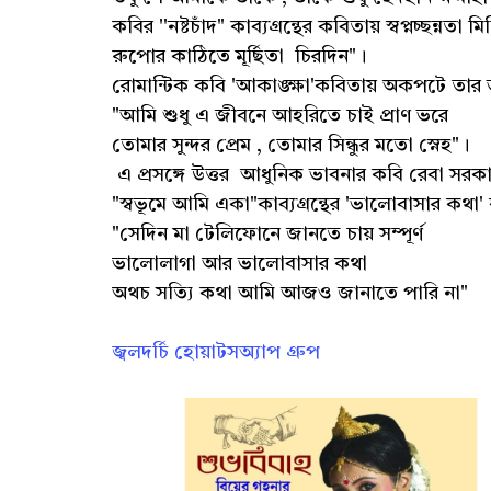
কবির ''নষ্টচাঁদ" কাব্যগ্রন্থের কবিতায় স্বপ্নচ্ছন
রুপোর কাঠিতে মূর্ছিতা চিরদিন"।
রোমান্টিক কবি 'আকাঙ্ক্ষা'কবিতায় অকপটে তার 
"আমি শুধু এ জীবনে আহরিতে চাই প্রাণ ভরে
তোমার সুন্দর প্রেম , তোমার সিন্ধুর মতো স্নেহ"।
এ প্রসঙ্গে উত্তর আধুনিক ভাবনার কবি রেবা সরক
"স্বভূমে আমি একা"কাব্যগ্রন্থের 'ভালোবাসার কথা
"সেদিন মা টেলিফোনে জানতে চায় সম্পূর্ণ
ভালোলাগা আর ভালোবাসার কথা
অথচ সত্যি কথা আমি আজও জানাতে পারি না"
জ্বলদর্চি হোয়াটসঅ্যাপ গ্রুপ