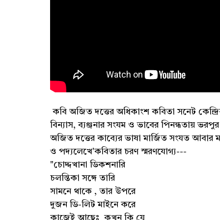
কবি অজিত দত্তের অধিকাংশ কবিতা সনেট কেন্দ্রি
বিন্যাস, ব্যঞ্জনার সংযম ও ভাবের পিনন্ধতায় ভরপুর
অজিত দত্তের কাব্যের ভাষা মার্জিত সংযত আবার ম
ও পদ্যলেখে'কবিতার চরণ স্মরণযোগ্য---
"চোদ্দখানা ডিকশনারি
চলন্তিকা সঙ্গে তারি
সামনে থাকে , তার উপরে
দুজন ডি-লিট মাইনে করে
কাজেই আছেঃ কখন কি যে