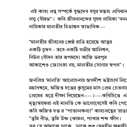
এই কাব্য গ্ৰন্থ সম্পর্কে বুদ্ধদেব বসুর মন্তব্য প্রণি
লঘু সৌরভ"‌। কবি জীবনানন্দের সুযষ নায়িকা 'বন
নায়িকার মালতীর চিত্রাঙ্কন স্বাভাবিক---
"মালতীর জীবনের শ্রেষ্ঠ রাত্রি হয়েছে আতুর
একটি চুম্বন - তবে একটি গভীর আলিঙ্গন,
নিটল যৌবন তার রূপমদ্যে আজি ভরপুর
আকাশেও জ্যোৎস্না নয়, মালতীর সোনার স্বপন"।
জনপ্রিয় 'মালতি' আলোচনায় জগদীশ ভট্টাচার্য লিখ
মহাসঙ্গমে, অজিত দত্তের কুসুমের মাস প্রেম চেতনার 
প্রেমের মন্ত্রে দীক্ষা নিয়েছেন----।----কবিচিত্তে
মৃত্যুস্বয়ম্বরা এই মালতি কে ভালোবেসেই কবি পে
কবি অজিত দত্ত র "পাতালকন্যা" কাব্যগ্রন্থের 'রাঙা
"তুমি নীড়, তুমি উষ্ণ কোমল, পাখার শব্দ ক্ষীন।
তবু সে আমাকে ডাকে , ডাকে শুধু ছেদহীন ক্ষমাহী