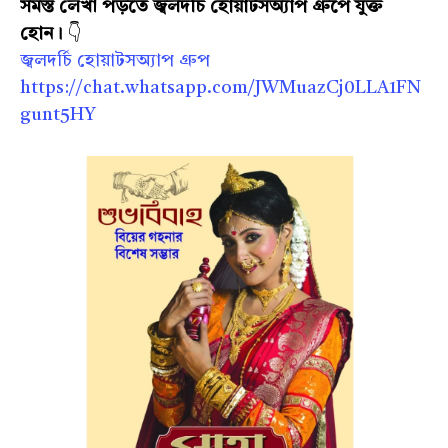
সমস্ত লেখা পড়তে
জ্বলদর্চি হোয়াটসঅ্যাপ গ্রুপে যুক্ত
হোন।
👇
জ্বলদর্চি হোয়াটসঅ্যাপ গ্রুপ
https://chat.whatsapp.com/JWMuazCj0LLA1FN
gunt5HY