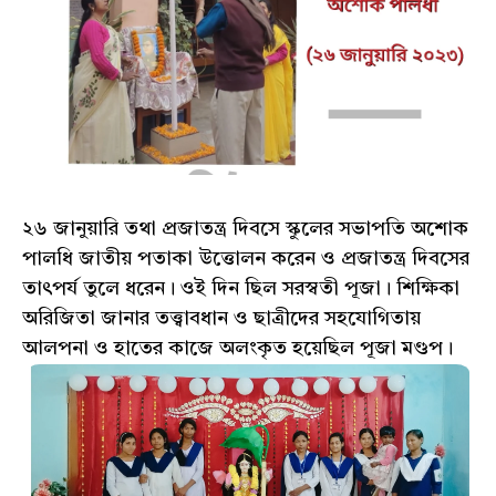
২৬ জানুয়ারি তথা প্রজাতন্ত্র দিবসে স্কুলের সভাপতি অশোক
পালধি জাতীয় পতাকা উত্তোলন করেন ও প্রজাতন্ত্র দিবসের
তাৎপর্য তুলে ধরেন। ওই দিন ছিল সরস্বতী পূজা। শিক্ষিকা
অরিজিতা জানার তত্ত্বাবধান ও ছাত্রীদের সহযোগিতায়
আলপনা ও হাতের কাজে অলংকৃত হয়েছিল পূজা মণ্ডপ।