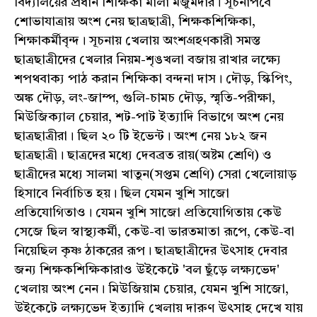
বিদ্যালয়ের প্রধান শিক্ষিকা মালা মজুমদার। সূচনাপর্বে
শোভাযাত্রায় অংশ নেয় ছাত্রছাত্রী, শিক্ষকশিক্ষিকা,
শিক্ষাকর্মীবৃন্দ। সূচনায় খেলায় অংশগ্রহণকারী সমস্ত
ছাত্রছাত্রীদের খেলার নিয়ম-শৃঙখলা বজায় রাখার লক্ষ্যে
শপথবাক্য পাঠ করান শিক্ষিকা বন্দনা দাস। দৌড়, স্কিপিং,
অঙ্ক দৌড়, লং-জাম্প, গুলি-চামচ দৌড়, স্মৃতি-পরীক্ষা,
মিউজিক্যাল চেয়ার, শট-পাট ইত্যাদি বিভাগে অংশ নেয়
ছাত্রছাত্রীরা। ছিল ২০ টি ইভেন্ট। অংশ নেয় ১৮২ জন
ছাত্রছাত্রী। ছাত্রদের মধ্যে দেবব্রত রায়(অষ্টম শ্রেণি) ও
ছাত্রীদের মধ্যে সালমা খাতুন(সপ্তম শ্রেণি) সেরা খেলোয়াড়
হিসাবে নির্বাচিত হয়। ছিল যেমন খুশি সাজো
প্রতিযোগিতাও। যেমন খুশি সাজো প্রতিযোগিতায় কেউ
সেজে ছিল স্বাস্থ্যকর্মী, কেউ-বা ভারতমাতা রূপে, কেউ-বা
নিয়েছিল কৃষ্ণ ঠাকরের রূপ। ছাত্রছাত্রীদের উৎসাহ দেবার
জন্য শিক্ষকশিক্ষিকারাও উইকেটে 'বল ছুঁড়ে লক্ষ্যভেদ'
খেলায় অংশ নেন। মিউজিয়াম চেয়ার, যেমন খুশি সাজো,
উইকেটে লক্ষ্যভেদ ইত্যাদি খেলায় দারুণ উৎসাহ দেখে যায়