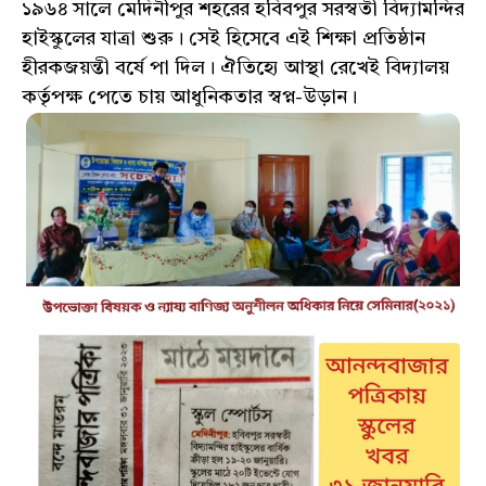
১৯৬৪ সালে মেদিনীপুর শহরের হবিবপুর সরস্বতী বিদ্যামন্দির
হাইস্কুলের যাত্রা শুরু। সেই হিসেবে এই শিক্ষা প্রতিষ্ঠান
হীরকজয়ন্তী বর্ষে পা দিল। ঐতিহ্যে আস্থা রেখেই বিদ্যালয়
কর্তৃপক্ষ পেতে চায় আধুনিকতার স্বপ্ন-উড়ান।