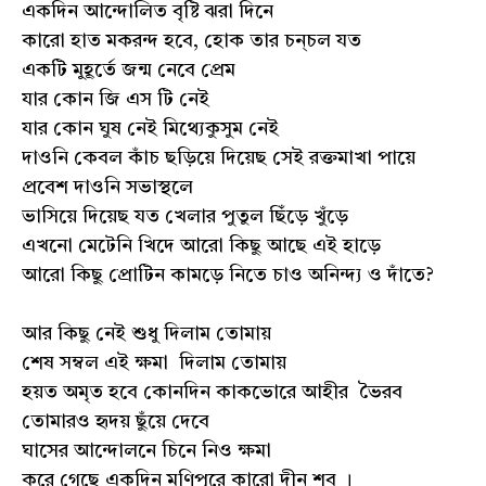
একদিন আন্দোলিত বৃষ্টি ঝরা দিনে
কারো হাত মকরন্দ হবে, হোক তার চন্চল যত
একটি মুহূর্তে জন্ম নেবে প্রেম
যার কোন জি এস টি নেই
যার কোন ঘুষ নেই মিথ্যেকুসুম নেই
দাওনি কেবল কাঁচ ছড়িয়ে দিয়েছ সেই রক্তমাখা পায়ে
প্রবেশ দাওনি সভাস্থলে
ভাসিয়ে দিয়েছ যত খেলার পুতুল ছিঁড়ে খুঁড়ে
এখনো মেটেনি খিদে আরো কিছু আছে এই হাড়ে
আরো কিছু প্রোটিন কামড়ে নিতে চাও অনিন্দ্য ও দাঁতে?
আর কিছু নেই শুধু দিলাম তোমায়
শেষ সম্বল এই ক্ষমা দিলাম তোমায়
হয়ত অমৃত হবে কোনদিন কাকভোরে আহীর ভৈরব
তোমারও হৃদয় ছুঁয়ে দেবে
ঘাসের আন্দোলনে চিনে নিও ক্ষমা
করে গেছে একদিন মণিপুরে কারো দীন শব ।