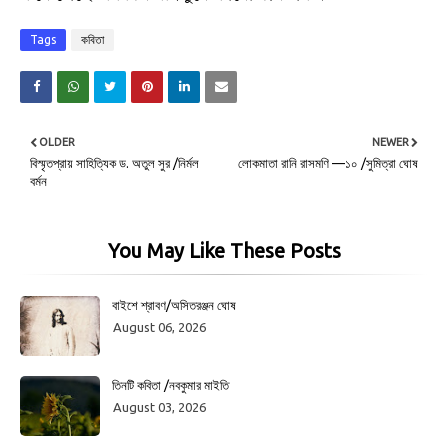
Tags
কবিতা
OLDER
NEWER
বিস্মৃতপ্রায় সাহিত্যিক ড. অতুল সুর /নির্মল
লোকমাতা রানি রাসমণি —১০ /সুমিত্রা ঘোষ
বর্মন
You May Like These Posts
বাইশে শ্রাবণ/অসিতরঞ্জন ঘোষ
August 06, 2026
তিনটি কবিতা /নবকুমার মাইতি
August 03, 2026