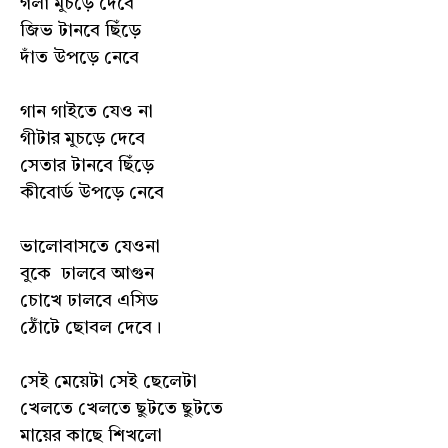
গলা মুচড়ে দেবে
জিভ টানবে ছিঁড়ে
দাঁত উপড়ে নেবে
গান গাইতে যেও না
গীটার মুচড়ে দেবে
সেতার টানবে ছিঁড়ে
কীবোর্ড উপড়ে নেবে
ভালোবাসতে যেওনা
বুকে ঢালবে আগুন
চোখে ঢালবে এসিড
ঠোঁটে ছোবল দেবে।
সেই মেয়েটা সেই ছেলেটা
খেলতে খেলতে ছুটতে ছুটতে
মায়ের কাছে শিখলো