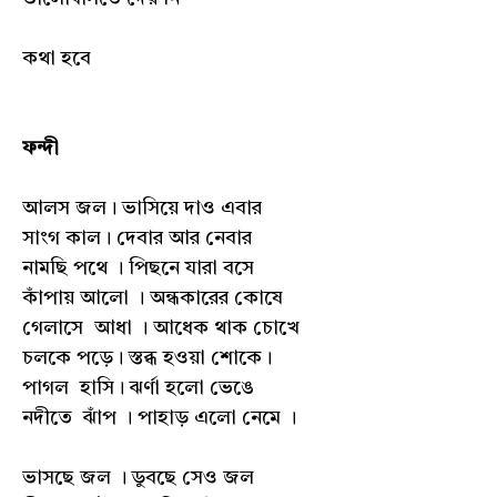
কথা হবে
ফন্দী
আলস জল। ভাসিয়ে দাও এবার
সাংগ কাল। দেবার আর নেবার
নামছি পথে । পিছনে যারা বসে
কাঁপায় আলো । অন্ধকারের কোষে
গেলাসে আধা । আধেক থাক চোখে
চলকে পড়ে। স্তব্ধ হওয়া শোকে।
পাগল হাসি। ঝর্ণা হলো ভেঙে
নদীতে ঝাঁপ । পাহাড় এলো নেমে ।
ভাসছে জল । ডুবছে সেও জল