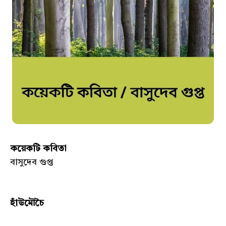
কয়েকটি কবিতা
বাসুদেব গুপ্ত
হাঁউমৌচৈ