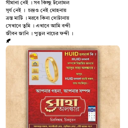
সীমানা নেই । সব কিচ্ছু টলোমল
সূর্য নেই । চন্দ্রও নেই মোহনায়
ত্রস্ত মাটি । মরবে কিনা দোটানায়
সেখানে তুমি । এখানে আমি বন্দী
জীবন জানি । পুতুল নাচের ফন্দী ।
🍂