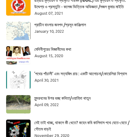
রাষ্ট্রীয় মূল্যায়ন ও স্বীকৃতি পরিষদ (NAAC) এর মূল্যায়ন ও স্বীকৃতি:
উদ্দেশ্য ও প্রস্তুতি - কলেজ ভিত্তিক অভিজ্ঞতা /সজল কুমার মাইতি
August 07, 2021
প্রাচীন বাংলার জনপদ /প্রসূন কাঞ্জিলাল
January 10, 2022
মেদিনীপুরের বিজ্ঞানীদের কথা
August 15, 2020
‘পথের পাঁচালী’ এবং সত্যজিৎ রায় : একটি আলোচনা/কোয়েলিয়া বিশ্বাস
April 30, 2021
সুন্দরবনের উপর গুচ্ছ কবিতা/ওয়াহিদা খাতুন
April 09, 2022
নেই তাই খাচ্ছ, থাকলে কী খেতে? কহেন কবি কালিদাস পথে যেতে-যেতে /
গৌতম বাড়ই
November 29, 2020