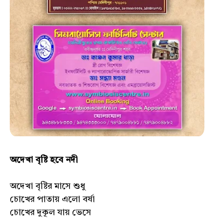
অদেখা বৃষ্টি হবে নদী
অদেখা বৃষ্টির মাসে শুধু
চোখের পাতায় এলো বর্ষা
চোখের দুকূল যায় ভেসে