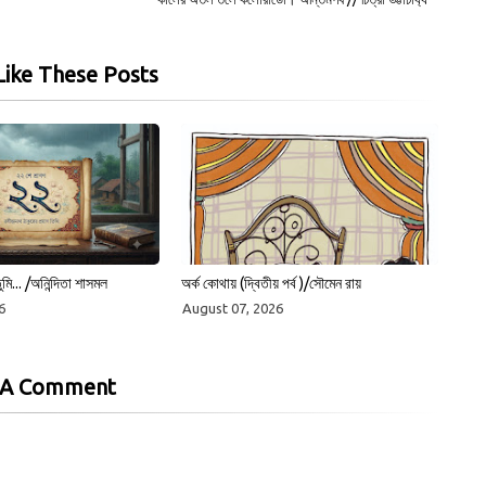
ike These Posts
ুমি... /অনিন্দিতা শাসমল
অর্ক কোথায় (দ্বিতীয় পর্ব )/সৌমেন রায়
6
August 07, 2026
 A Comment