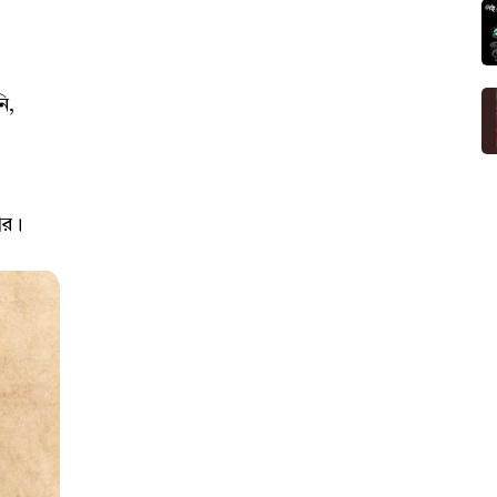
ি,
ার।