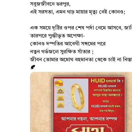
সবুজজীবনে ভরপুর,
এই সরসতা, এমন গাঢ় মায়ার মৃত্যু নেই কোনও;
এক সময়ে দৃষ্টির ওপর শেষ পর্দা নেমে আসবে, জান
তারপরে পুঞ্জীভূত অপেক্ষা-
কোনও দম্পতির আবেগী সঙ্গমের পরে
নতুন গর্ভজলে সুরক্ষিত সাঁতার ;
জীবন তোমার অমোঘ বহমানতা থেকে চাই না নিস্ত
🍂