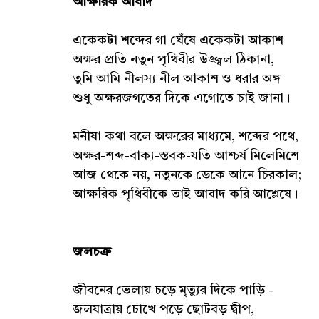
আক্ষরিক আবাদ
একেকটা শব্দের গা ঘেঁষে একেকটা আকাশ
অক্ষর প্রতি নতুন পৃথিবীর উজ্জ্বল ঠিকানা,
তুমি আমি নীলস্য নীল আকাশ ও ধরার অঙ্গ
শুধু অক্ষরজগতের দিকে এগোতে চাই জানা।
মনীষা কথা বলে অক্ষরের মাধ্যমে, শব্দের পথে,
অক্ষর-শব্দ-বাক্য-স্তবক-যতি আশ্চর্য মিলেমিশে
আজ থেকে নয়, নতুনকে ডেকে আনে চিরকাল;
আক্ষরিক পৃথিবীকে তাই আবাদ করি আশ্লেষে।
জলচক্র
জীবনের ভেলায় চড়ে মৃত্যুর দিকে পাড়ি -
জলযাত্রায় চোখে পড়ে ছোটবড় দ্বীপ,