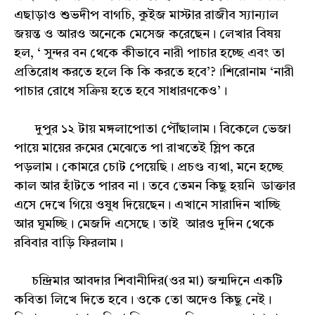
এছাড়াও শুভদীপ বাগচি, কুইজ মাস্টার রাজীব স্যান্যাল
জয়ন্ত ও আরও অনেকে মেসেজ করেছেন। লেখার বিষয়
হল, ‘ সুন্দর বন থেকে কীভাবে নারী পাচার হচ্ছে এবং তা
প্রতিরোধ করতে হলে কি কি করতে হবে’?।শিরোনাম ‘নারী
পাচার রোধে সক্রিয় হতে হবে সাধারণকেও’।
দুপুর ১২ টায় মঙ্গলাপোতা পৌঁছালাম। বিকেলে ভেজা
পায়ে মায়ের রুমের মেঝেতে পা রাখতেই স্লিপ করে
পড়লাম। কোমরে চোট পেয়েছি। প্রচণ্ড ব্যথা, মনে হচ্ছে
কাল আর হাঁটতে পারব না। তবে তেমন কিছু হয়নি ডাক্তার
এসে দেখে গিয়ে ওষুধ দিয়েছেন। এখানে সারাদিন খাচ্ছি
আর ঘুমচ্ছি। মেজদি এসেছে। তাই আরও দুদিন থেকে
রবিবার বাড়ি ফিরলাম।
চন্দ্রিমার আবদার শিবানীদির(ওর মা) জন্মদিনে একটি
কবিতা লিখে দিতে হবে। ওকে তো অদেও কিছু নেই।