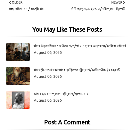
OLDER
NEWER
গুচ্ছ কবিতা-১৭ / শুভশ্রী রায়
বাঁশী ছেড়ে দণ্ড হাতে-৩/দেবী প্রসাদ ত্রিপাঠী
You May Like These Posts
বাঁচার উত্তরাধিকার : অন্তিম খণ্ড/পর্ব ৬ : ছায়ার অন্তরালে/কমলিকা ভট্টাচার্য
August 06, 2026
বামপন্থী চেতনার আলোকে ব্যক্তিগত রবীন্দ্রনাথ/আবীর ভট্টাচার্য্য চক্রবর্তী
August 06, 2026
আমার হৃদয়ে—প্রসঙ্গ : রবীন্দ্রনাথ/স্বপন ঘোষ
August 06, 2026
Post A Comment