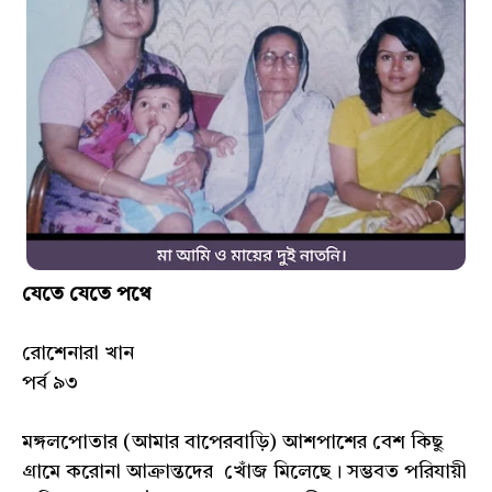
যেতে যেতে পথে
রোশেনারা খান
পর্ব ৯৩
মঙ্গলপোতার (আমার বাপেরবাড়ি) আশপাশের বেশ কিছু
গ্রামে করোনা আক্রান্তদের খোঁজ মিলেছে। সম্ভবত পরিযায়ী