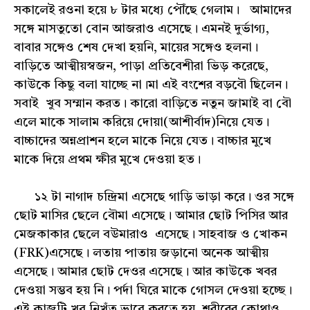
সকালেই রওনা হয়ে ৮ টার মধ্যে পৌঁছে গেলাম। আমাদের
সঙ্গে মাসতুতো বোন আজরাও এসেছে। এমনই দুর্ভাগ্য,
বাবার সঙ্গেও শেষ দেখা হয়নি, মায়ের সঙ্গেও হলনা।
বাড়িতে আত্মীয়স্বজন, পাড়া প্রতিবেশীরা ভিড় করেছে,
কাউকে কিছু বলা যাচ্ছে না।মা এই বংশের বড়বৌ ছিলেন।
সবাই খুব সম্মান করত। কারো বাড়িতে নতুন জামাই বা বৌ
এলে মাকে সালাম করিয়ে দোয়া(আশীর্বাদ)নিয়ে যেত।
বাচ্চাদের অন্নপ্রাশন হলে মাকে নিয়ে যেত। বাচ্চার মুখে
মাকে দিয়ে প্রথম ক্ষীর মুখে দেওয়া হত।
১২ টা নাগাদ চন্দ্রিমা এসেছে গাড়ি ভাড়া করে। ওর সঙ্গে
ছোট মাসির ছেলে বৌমা এসেছে। আমার ছোট পিসির আর
মেজকাকার ছেলে বউমারাও এসেছে। সাহবাজ ও খোকন
(FRK)এসেছে। লতায় পাতায় জড়ানো অনেক আত্মীয়
এসেছে। আমার ছোট দেওর এসেছে। আর কাউকে খবর
দেওয়া সম্ভব হয় নি। পর্দা ঘিরে মাকে গোসল দেওয়া হচ্ছে।
এই কাজটি খুব নিখুঁত ভাবে করতে হয়, শরীরের কোথাও