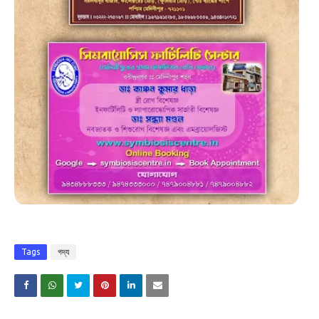
Tags
গদ্য