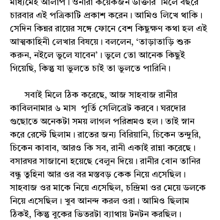
মাধ্যমেই আলাপ। ওনারা কয়েকজন ডাক্তার মিলে বছরে
চারবার এই পত্রিকাটি প্রকাশ করেন। আমিও লিখে থাকি।
সেদিন কিন্নর রায়ের সঙ্গে ফোনে বেশ কিছুক্ষণ কথা হল এই
আত্মকাহিনী লেখার বিষয়ে। বললেন, ‘তাড়াতাড়ি শুরু
করুন, নইলে ভুলে যাবেন’। ভুলে তো আনেক কিছুই
গিয়েছি, কিন্তু যা ভুলতে চাই তা ভুলতে পারিনি।
সবাই মিলে ঠিক করেছে, আজ সাহবাজ রানীর
কাবিলনামার ৬ মাস পূর্তি সেলিব্রেট করবে। ঘরদোর
গুছোতে অনেকটা সময় লাগল পরিশ্রমও হল। তাই স্নান
করে রেস্টে ছিলাম। রাতের জন্য বিরিয়ানি, চিকেন তন্দুরি,
চিকেন কাবাব, আরও কি সব, রানী একাই রান্না করেছে।
বসারঘর সাজানো হয়েছে বেলুন দিয়ে। রানীর বোন তানির
বন্ধু তুহিনা আর ওর বর মস্তবড় কেক নিয়ে এসেছিল।
সাহবাজ ওর মাকে নিয়ে এসেছিল, চন্দ্রিমা ওর মেয়ে ডলকে
নিয়ে এসেছিল। খুব আনন্দ করল ওরা। আমিও ছিলাম
ঠিকই, কিন্তু বুকের ভিতরটা ব্যাথায় টনটন করছিল।