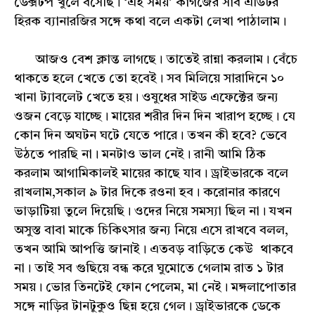
ডেক্সটপ খুলে বসেছি। ‘এই সময়’ কাগজের সাব এডিটর
হিরক ব্যানারজির সঙ্গে কথা বলে একটা লেখা পাঠালাম।
আজও বেশ ক্লান্ত লাগছে। তাতেই রান্না করলাম। বেঁচে
থাকতে হলে খেতে তো হবেই। সব মিলিয়ে সারাদিনে ১০
খানা ট্যাবলেট খেতে হয়। ওষুধের সাইড এফেক্টের জন্য
ওজন বেড়ে যাচ্ছে। মায়ের শরীর দিন দিন খারাপ হচ্ছে। যে
কোন দিন অঘটন ঘটে যেতে পারে। তখন কী হবে? ভেবে
উঠতে পারছি না। মনটাও ভাল নেই। রানী আমি ঠিক
করলাম আগামিকালই মায়ের কাছে যাব। ড্রাইভারকে বলে
রাখলাম,সকাল ৯ টার দিকে রওনা হব। করোনার কারণে
ভাড়াটিয়া তুলে দিয়েছি। ওদের নিয়ে সমস্যা ছিল না। যখন
অসুস্ত বাবা মাকে চিকিৎসার জন্য নিয়ে এসে রাখবে বলল,
তখন আমি আপত্তি জানাই। এতবড় বাড়িতে কেউ থাকবে
না। তাই সব গুছিয়ে বন্ধ করে ঘুমোতে গেলাম রাত ১ টার
সময়। ভোর তিনটেই ফোন পেলেম, মা নেই। মঙ্গলাপোতার
সঙ্গে নাড়ির টানটুকুও ছিন্ন হয়ে গেল। ড্রাইভারকে ডেকে