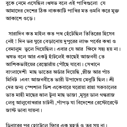
বুকে নেমে এসেছিল।ঋষভ বলে এই পাখিগুলো যে
আমাদের দেশের ঠিক নাককাটি পাখির মত ওমনি করে মুক্ত
আকাশে ওড়ে।
সারাদিন কত মাইল কত পথ হেঁটেছিল তিতিরের হিসেব
নেই ! দিন ভর ঘুরে বেড়ানোয় দুপুরের লাঞ্চ পর্বের কথা ও
বেমালুম ভুলে গিয়েছিল। এবার যে আর ক্ষিদে সহ্য হয় না।
ঋষভ বলে আর একটু হাঁটলেই কাছেই আজনবী তে
আশিকভাইয়ের রেস্তোরাঁয় পৌঁছে যাবো। সেখানে
বাংলাদেশী মাছ ভাতের অর্ডার দিয়েছি ,প্লীজ আর পাঁচ
মিনিট ।এবং আজনবীতে ভারী উপাদেয় মেনুটি ছিল। শ্রী
দের জন্য স্পেশাল ডিশ একেবারে ঘরোয়া রান্না সরুচালের
ভাত মাহী মাছের ঝাল টুনা মাছ ভাজা ,মুসুর ডাল গন্ধরাজ
লেবু আলুবোখরার চাটনী ,পাঁপড় যা বিদেশের রেস্টোরেন্টে
জাস্ট ভাবা যায়না।
ডিনারের পর হোটেলে ফিরে এক মুহূর্ত ও তর সয় না।