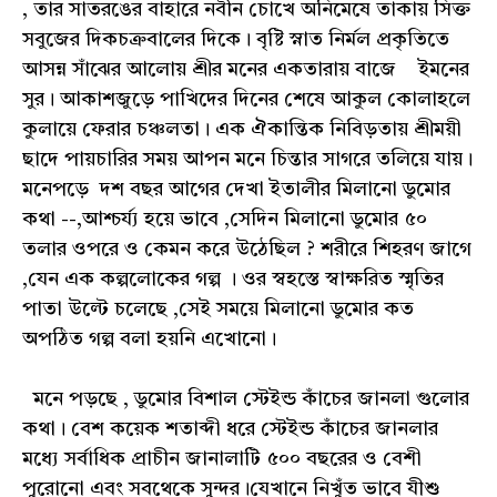
, তার সাতরঙের বাহারে নবীন চোখে অনিমেষে তাকায় সিক্ত
সবুজের দিকচক্রবালের দিকে। বৃষ্টি স্নাত নির্মল প্রকৃতিতে
আসন্ন সাঁঝের আলোয় শ্রীর মনের একতারায় বাজে ইমনের
সুর। আকাশজুড়ে পাখিদের দিনের শেষে আকুল কোলাহলে
কুলায়ে ফেরার চঞ্চলতা। এক ঐকান্তিক নিবিড়তায় শ্ৰীময়ী
ছাদে পায়চারির সময় আপন মনে চিন্তার সাগরে তলিয়ে যায়।
মনেপড়ে দশ বছর আগের দেখা ইতালীর মিলানো ডুমোর
কথা --,আশ্চর্য্য হয়ে ভাবে ,সেদিন মিলানো ডুমোর ৫০
তলার ওপরে ও কেমন করে উঠেছিল ? শরীরে শিহরণ জাগে
,যেন এক কল্পলোকের গল্প । ওর স্বহস্তে স্বাক্ষরিত স্মৃতির
পাতা উল্টে চলেছে ,সেই সময়ে মিলানো ডুমোর কত
অপঠিত গল্প বলা হয়নি এখোনো।
মনে পড়ছে , ডুমোর বিশাল স্টেইন্ড কাঁচের জানলা গুলোর
কথা। বেশ কয়েক শতাব্দী ধরে স্টেইন্ড কাঁচের জানলার
মধ্যে সর্বাধিক প্রাচীন জানালাটি ৫০০ বছরের ও বেশী
পুরোনো এবং সবথেকে সুন্দর।যেখানে নিখুঁত ভাবে যীশু