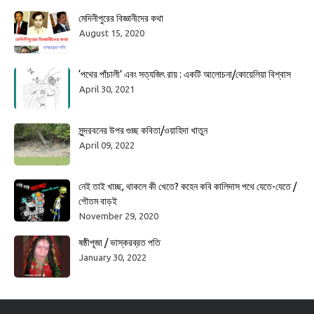
মেদিনীপুরের বিজ্ঞানীদের কথা
August 15, 2020
‘পথের পাঁচালী’ এবং সত্যজিৎ রায় : একটি আলোচনা/কোয়েলিয়া বিশ্বাস
April 30, 2021
সুন্দরবনের উপর গুচ্ছ কবিতা/ওয়াহিদা খাতুন
April 09, 2022
নেই তাই খাচ্ছ, থাকলে কী খেতে? কহেন কবি কালিদাস পথে যেতে-যেতে /
গৌতম বাড়ই
November 29, 2020
ষষ্ঠীপূজা / ভাস্করব্রত পতি
January 30, 2022