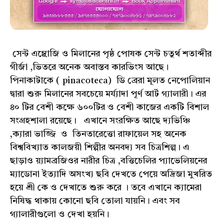
সেন্ট এম্ব্রোজি ও মিলানের পৃষ্ঠ পোষক সেন্ট চতুর্থ শতাব্দীর
গীর্জা ,ভিতরে অনেক অবাস্তব কারভিংস আছে।
পিনাকাটাকে ( pinacoteca) ডি ব্রেরা মূলত নেপোলিয়ান
দ্বারা শুরু মিলানের সবচেয়ে মর্য্যাদা পূর্ণ আর্ট গ্যালারী। এর
৪০ টির বেশী কক্ষে ৬০০টির ও বেশী কাজের একটি বিশাল
সংগ্রহশালা রয়েছে। এখানে সংরক্ষিত আছে দ্যভিঞ্চি
,ক্যারা ভাজ্জি ও তিনতারেত্তো রাফায়েল সহ অনেক
বিশ্ববিখ্যাত কালজয়ী শিল্পীর অনবদ্য সব চিত্রশিল্প। এ
ছাড়াও য়্যামব্রজিওর নারীর চিত্র ,বত্তিচেলির প্যাভেলিয়নের
ম্যাডোনা ইত্যাদি অসংখ্য ছবি দেখতে পেয়ে অদ্রিজা মুখরিত
হয়ে শ্রী কে ও দেখাতে শুরু করে । তবে এখানে ক্যামেরা
নিষিদ্ধ থাকায় কোনো ছবি তোলা যায়নি। এবং সব
গ্যালারীগুলো ও দেখা হয়নি।