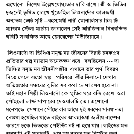
এখোনো বিশেষ উল্লেখযোগ্যতার দাবি রাখে। শ্রী ও তিতির
দুজনেই তৃষিত চোখে খুঁজেছিল লিওনার্দোর কালজয়ী
অন্যতম শ্রেষ্ঠ সৃষ্টি --রহস্যময়ী নারী মোনালিসার চিত্র টি।
ম্যাডাম স্টেলা মারিয়া জানালেন সেই অরিজিনাল বিশ্ববন্দিত
ছবিটি সংরক্ষিত আছে ফ্লোরেন্সের মিউজিয়ামে।
লিওনার্দো দ্য ভিঞ্চির সমৃদ্ধ ময় জীবনের বিরাট চমকপ্রদ
প্রতিভার গল্প ম্যাডাম অনেকক্ষণ ধরে বলছিলেন --- দ্য
ভিঞ্চির সমৃদ্ধ ময় জীবনীপঞ্জীর এখানে তার পূর্ণ বিবরণ
দিতে গেলে এতো স্বল্প পরিসরে শ্রীর মিলানো দেখার
অভিজ্ঞতার সঞ্চয়ের ঝুলির সব কথা লেখা শেষ হবে না।
তাই মহান শিল্পী লিওনার্দো কে স্মৃতির ঘরে বন্দি রেখে ওরা
পৌঁছলো লাস্ট সাপারের দেওয়ালটি তে। এখোনো
মনেপড়ে সেখানে পৌঁছোবার আগে দুই ধরণের সাবধানতা
নেওয়া হয়েছিল যাতে বাইরের আবহাওয়া জলীয় বাষ্পের
কারণে ঢুকে ভিতরের পেইন্টিং নষ্ট না হয়ে যায়। গাইডের মত
অনুযায়ী এই ম্যুরালটি প্রায় ছয় বারের মত রিস্টোর করা