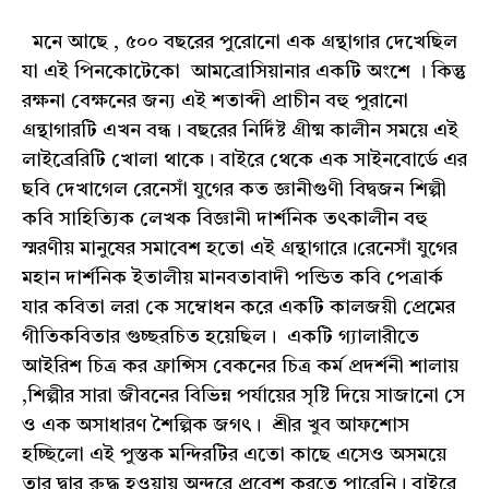
মনে আছে , ৫০০ বছরের পুরোনো এক গ্রন্থাগার দেখেছিল
যা এই পিনকোটেকো আমব্রোসিয়ানার একটি অংশে । কিন্তু
রক্ষনা বেক্ষনের জন্য এই শতাব্দী প্রাচীন বহু পুরানো
গ্রন্থাগারটি এখন বন্ধ। বছরের নির্দিষ্ট গ্রীষ্ম কালীন সময়ে এই
লাইব্রেরিটি খোলা থাকে। বাইরে থেকে এক সাইনবোর্ডে এর
ছবি দেখাগেল রেনেসাঁ যুগের কত জ্ঞানীগুণী বিদ্বজন শিল্পী
কবি সাহিত্যিক লেখক বিজ্ঞানী দার্শনিক তৎকালীন বহু
স্মরণীয় মানুষের সমাবেশ হতো এই গ্রন্থাগারে।রেনেসাঁ যুগের
মহান দার্শনিক ইতালীয় মানবতাবাদী পন্ডিত কবি পেত্রার্ক
যার কবিতা লরা কে সম্বোধন করে একটি কালজয়ী প্রেমের
গীতিকবিতার গুচ্ছরচিত হয়েছিল। একটি গ্যালারীতে
আইরিশ চিত্র কর ফ্রান্সিস বেকনের চিত্র কর্ম প্রদর্শনী শালায়
,শিল্পীর সারা জীবনের বিভিন্ন পর্যায়ের সৃষ্টি দিয়ে সাজানো সে
ও এক অসাধারণ শৈল্পিক জগৎ। শ্রীর খুব আফশোস
হচ্ছিলো এই পুস্তক মন্দিরটির এতো কাছে এসেও অসময়ে
তার দ্বার রুদ্ধ হওয়ায় অন্দরে প্রবেশ করতে পারেনি। বাইরে