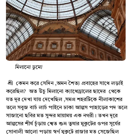
মিলানো ডুমো
শ্রী কেমন করে সেদিন ,অমন শৈত্য প্রবাহের সাথে লড়াই
করেছিল? অত উঁচু মিলানো ক্যাথেড্রালের ছাদের থেকে
যত দূর দেখা যায় দেখেছিল ,সমগ্র শহরটিকে নীলাকাশের
তলে সবুজ বার্চ লার্চ পাইনে ঢাকা আল্পস পাহাড়ের পদ তলে
সাজানো ছবির মত সুন্দর মায়াময় এক নগরী। তখন দূরে
আল্পসের শীর্ষ চূঁড়ায় শ্বেত শুভ্র তুষার মুকুটের ওপর সূর্যের
সোনালী আলো পড়ায় স্বর্ণ মুকুটে রাজার মত সেজেছিল