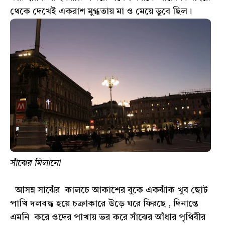
থেকে দেখেই একরাশ মুগ্ধতায় মা ও মেয়ে ডুবে ছিল।
সাঁঝের মিলানো
আসন্ন সাঝেঁর কালচে আকাশের বুকে একঝাঁক খুব ছোট
পাখি দলবদ্ধ হয়ে চক্রাকারে উড়ে ঘরে ফিরছে , দিনান্তে
এমনি করে ওদের পাখায় ভর করে সাঁঝের আঁধার পৃথিবীর