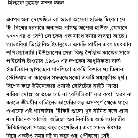
মিলানো ডুমোর অন্দর মহল
এরপর ওরা দেখেছিল লা স্কালা অপেরা হাউজ টিকে। যে
টি বিশ্বের দরবারে অন্যতম প্রসিদ্ধ অপেরা হাউজ ,যেখানে
২০০০এর ও বেশী লোকের এক সাথে বসার ব্যবস্থা আছে।
গ্যালারিয়া ভিট্টোরিও ইমানুয়েল একটি প্রাচীন এবং চমৎকার
শপিংগ্যালারি। ইউরোপের সেরা কিছু শৈল্পিক কাজের সাথে
পাইরেলি টাওয়ার ,১৯৬০ এর দশকের আধুনিকতা বাদী
ইতালিয়ান স্থাপত্যের সানশিরো একটি বিশাল খ্যাতিমান
স্টেডিয়াম বা কাস্তেল সফরজেসকো একটি মধ্যযুগীও দুর্গ।
বিশেষ করে ইউনেস্কোর ওয়ার্ল্ড হেরিটেজ সাইট "সান্তা
মারিয়া দোল্লা গ্রাতজে চার্চ বা বেসিলিকা" যার কথা স্মরণ না
করলে শ্রীময়ীর বার্লিনের ডায়েরির গল্প অসম্পূর্ণ থেকে যাবে।
এখানের এই গ্যালারীর টিকিট গুলো খুব সীমিত বলে প্রায়
মাস তিনেক আগেই অদ্রিজা ওর নির্বাচিত আর্ট গ্যালারীর
টিকিটগুলো সংগ্রহ করে রেখেছিল। এবং প্রচন্ড উৎসাহ
নিয়ে একটুও সময় নষ্ট না করে ওরা পৌঁছলো সেই