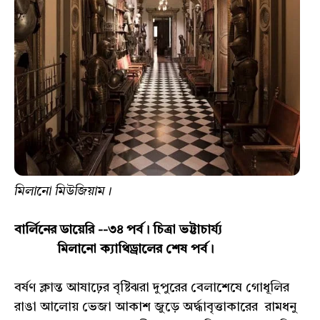
মিলানো মিউজিয়াম।
বার্লিনের ডায়েরি --৩৪ পর্ব। চিত্রা ভট্টাচার্য্য
মিলানো ক্যাথিড্রালের শেষ পর্ব।
বর্ষণ ক্লান্ত আষাঢ়ের বৃষ্টিঝরা দুপুরের বেলাশেষে গোধূলির
রাঙা আলোয় ভেজা আকাশ জুড়ে অর্দ্ধাবৃত্তাকারের রামধনু