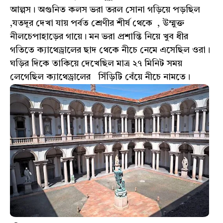
আল্পস। অগুনিত কলস ভরা তরল সোনা গড়িয়ে পড়ছিল
,যতদূর দেখা যায় পর্বত শ্রেণীর শীর্ষ থেকে , উম্মুক্ত
নীলচেপাহাড়ের গায়ে। মন ভরা প্রশান্তি নিয়ে খুব ধীর
গতিতে ক্যাথেড্রালের ছাদ থেকে নীচে নেমে এসেছিল ওরা।
ঘড়ির দিকে তাকিয়ে দেখেছিল মাত্র ২৭ মিনিট সময়
লেগেছিল ক্যাথেড্রালের সিঁড়িটি বেঁয়ে নীচে নামতে।