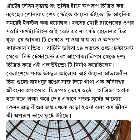
খ্রীষ্টের জীবন বৃত্তান্ত রং তুলির টানে অপরূপ চিত্রিত করা
রয়েছে। শোনাযায় শেষ স্টেইন্ড কাঁচের উইন্ডো টি আধুনিক
সময়েই ইনস্টল করা হয়েছিল। ক্রসের ছোট্ট চ্যাপেলের ওপর
সম্রাট কন্সট্যান্টাইন আই গ্রেট এর মা সেন্ট হেলেনার চিত্র
যুক্ত যে জানলা টি দেখতে পাওয়া যায় তা ও অপরূপ
কারুকার্য মন্ডিত। বার্টিনি ভাইরা ১৯ শতকে ওল্ড টেস্টামেন্ট
থেকে নিউ টেস্টামেন্ট এবং আপোক্যালিপস থেকে দৃশ্য
চিত্রিত করে এই এপ্সউইন্ডো টি নির্মাণ করেছিলেন।
বেলাশেষে পরন্ত উজ্জ্বল আলোয় এই কাঁচের আভ্যন্তরীন
চিত্র গুলো রামধনুর রঙের সাজ দিয়ে গাঁথা এক অবিনশ্বর
জীবনের রূপকথার চিত্রস্পষ্ট ভেসে ওঠে । আদ্রিজা অবাক
হয়ে বলে লক্ষ্য করে দেখ এখানে পড়ন্ত সূর্যের আলোয়
কেমন প্রভু যীশুর জন্ম থেকে বড়ো হওয়া এবং কর্ম জীবন
কী অপরূপ ভাবে ফুটে উঠছে।