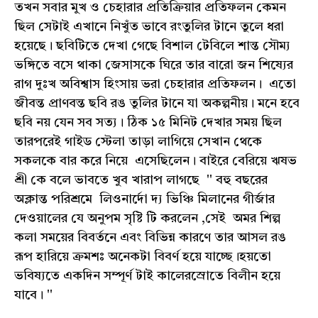
তখন সবার মুখ ও চেহারার প্রতিক্রিয়ার প্রতিফলন কেমন
ছিল সেটাই এখানে নিখুঁত ভাবে রংতুলির টানে তুলে ধরা
হয়েছে। ছবিটিতে দেখা গেছে বিশাল টেবিলে শান্ত সৌম্য
ভঙ্গিতে বসে থাকা জেসাসকে ঘিরে তার বারো জন শিষ্যের
রাগ দুঃখ অবিশ্বাস হিংসায় ভরা চেহারার প্রতিফলন। এতো
জীবন্ত প্রাণবন্ত ছবি রঙ তুলির টানে যা অকল্পনীয়। মনে হবে
ছবি নয় যেন সব সত্য। ঠিক ১৫ মিনিট দেখার সময় ছিল
তারপরেই গাইড স্টেলা তাড়া লাগিয়ে সেখান থেকে
সকলকে বার করে নিয়ে এসেছিলেন। বাইরে বেরিয়ে ঋষভ
শ্রী কে বলে ভাবতে খুব খারাপ লাগছে '' বহু বছরের
অক্লান্ত পরিশ্রমে লিওনার্দো দ্য ভিঞ্চি মিলানের গীর্জার
দেওয়ালের যে অনুপম সৃষ্টি টি করলেন ,সেই অমর শিল্প
কলা সময়ের বিবর্তনে এবং বিভিন্ন কারণে তার আসল রঙ
রূপ হারিয়ে ক্রমশঃ অনেকটা বিবর্ণ হয়ে যাচ্ছে।হয়তো
ভবিষ্যতে একদিন সম্পূর্ণ টাই কালেরস্রোতে বিলীন হয়ে
যাবে। ''