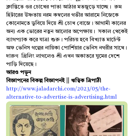
ক্লান্তিতে ওর চোখের পাতা আঠার মতজুড়ে যাচ্ছে। রুম
হিটারের উষ্ণতায় নরম কম্বলের গভীর আরামে নিজেকে
কোনোমতে ডুবিয়ে দিয়ে শ্রী চোখ বোজে। আগামী কালের
অন্য এক ভোরের নতুন আলোর অপেক্ষায়। সকাল থেকেই
ব্যাগপ্যাক করে যাত্রা শুরু। পরিচয় হবে বিখ্যাত মার্চেন্ট
অফ ভেনিস গল্পের নায়িকা পোর্শিয়ার ভেনিস নগরীর সাথে।
দারুণ থ্রিলিং লাগলেও শ্রী এখন অকাতরে ঘুমের দেশে
পাড়ি দিয়েছে।
আরও পড়ুন
বিজ্ঞাপনের বিকল্প বিজ্ঞাপনই || ঋত্বিক ত্রিপাঠী
http://www.jaladarchi.com/2023/05/the-
alternative-to-advertise-is-advertising.html