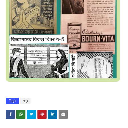
Tags
গদ্য