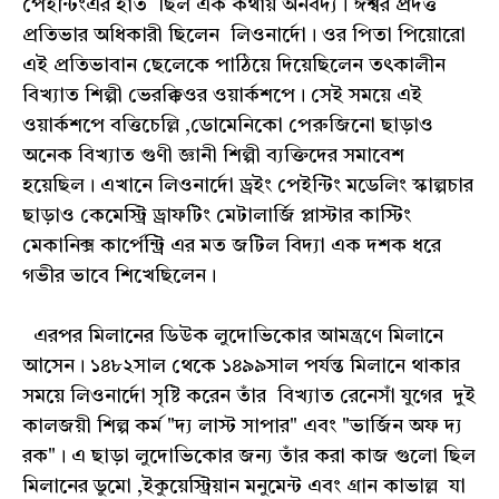
পেইন্টিংএর হাত ছিল এক কথায় অনবদ্য। ঈশ্বর প্রদত্ত
প্রতিভার অধিকারী ছিলেন লিওনার্দো। ওর পিতা পিয়োরো
এই প্রতিভাবান ছেলেকে পাঠিয়ে দিয়েছিলেন তৎকালীন
বিখ্যাত শিল্পী ভেরক্কিওর ওয়ার্কশপে। সেই সময়ে এই
ওয়ার্কশপে বত্তিচেল্লি ,ডোমেনিকো পেরুজিনো ছাড়াও
অনেক বিখ্যাত গুণী জ্ঞানী শিল্পী ব্যক্তিদের সমাবেশ
হয়েছিল। এখানে লিওনার্দো ড্রইং পেইন্টিং মডেলিং স্কাল্পচার
ছাড়াও কেমেস্ট্রি ড্রাফটিং মেটালার্জি প্লাস্টার কাস্টিং
মেকানিক্স কার্পেন্ট্রি এর মত জটিল বিদ্যা এক দশক ধরে
গভীর ভাবে শিখেছিলেন।
এরপর মিলানের ডিউক লুদোভিকোর আমন্ত্রণে মিলানে
আসেন। ১৪৮২সাল থেকে ১৪৯৯সাল পর্যন্ত মিলানে থাকার
সময়ে লিওনার্দো সৃষ্টি করেন তাঁর বিখ্যাত রেনেসাঁ যুগের দুই
কালজয়ী শিল্প কর্ম "দ্য লাস্ট সাপার" এবং "ভার্জিন অফ দ্য
রক"। এ ছাড়া লুদোভিকোর জন্য তাঁর করা কাজ গুলো ছিল
মিলানের ডুমো ,ইকুয়েস্ট্রিয়ান মনুমেন্ট এবং গ্রান কাভাল্ল যা