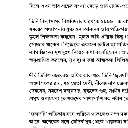
মিলে এখন তাঁর গ্রন্থের সংখ্যা বেড়ে প্রায় চোদ্দ-
তিনি বিদ্যাসাগর বিশ্ববিদ্যালয় থেকে ১৯৯৯ - 
সময়ের অধ্যাপনায় যুক্ত হন।আনন্দবাজার পত্রিক
স্কুলে শিক্ষকতা করছেন। মূলত কবি ঋত্বিক কিছু 
সোচ্চার থাকেন। নিজেকে একজন লিটল ম্যাগাজিন 
ম্যাগাজিনের সুখ দুঃখ নিয়েই কথা বলেছিলেন। আ
অনুপ্রাণিত করলেন, সুখ দুঃখ ভরা আত্মকথা লিপি
দীর্ঘ তিরিশ বছরেরও অধিককাল ধরে তিনি ‘জ্বলদর
অন্নদাশংকর রায়, মহাশ্বেতা দেবী, নীরেন্দ্রনাথ চক্রবর
দেবসেন, সমরেশ মজুমদার, বুদ্ধদেব গুহ, সঞ্জীব চট্ট
প্রমুখ স্বনামধন্য লেখকদের পাশাপাশি বহু নবীন
‘জ্বলদর্চি’ পত্রিকার সঙ্গে পরিচয় থাকলেও সম্প
আরো অনেকের সঙ্গে মেদিনীপুর থেকে খাকুড়দা যা