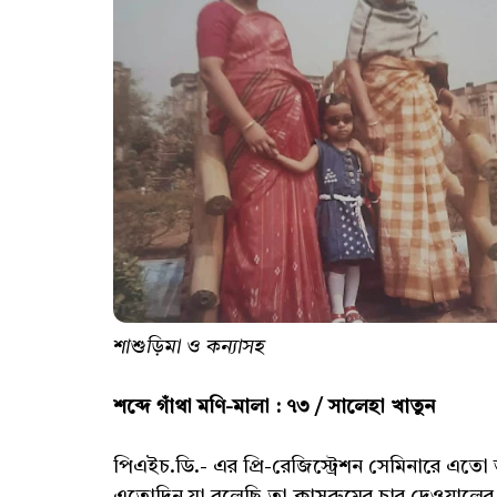
শাশুড়িমা ও কন্যাসহ
শব্দে গাঁথা মণি-মালা : ৭৩ / সালেহা খাতুন
পিএইচ.ডি.- এর প্রি-রেজিস্ট্রেশন সেমিনারে এ
এতোদিন যা বলেছি তা ক্লাসরুমের চার দেওয়ালের 