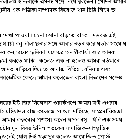
হওরলালও ইন্দিরাকে এমনই সঙ্গে নিয়ে ঘুরতেন। সেদিন আমার
্থানীয় এক পত্রিকা সম্পাদক ফিরোজ খান চিঠি লিখে তা
ের দেখা পাওয়া। চেনা শোনা বাড়তে থাকে। সম্ভবত এই
যায়ী বন্ধু নীলাঞ্জনার সঙ্গে আবার নতুন করে গভীর সংযোগ
কন্যাদ্বয়ের ভূমিকা এক্ষেত্রে অনস্বীকার্য। আর আমরা
 পরিক্রমা করতে থাকি। কলেজ এক না হলেও আমরা বর্তমানে
মানও বাড়িয়ে দিয়েছে আমার, বিভিন্ন সেমিনার এবং
কাডেমিক ক্ষেত্রে আমার কলেজের বাংলা বিভাগের সঙ্গেও
িদ্যালয়ের ইউ জির সিলেবাস ওয়ার্কশপে আমরা যাই এগরার
ই মহিষাদল রাজ কলেজে ‘বাংলা সাহিত্যে সাম্প্রদায়িকতা
মার বক্তব্যের প্রশংসা করেন স্বপন বসু। যিনি এক সময়
 চর্চার মূল বিষয় উনিশ শতকের সামাজিক-সাংস্কৃতিক
মি দুজনেই যোগ দিই খড়্গপুর কলেজ আয়োজিত পোস্ট