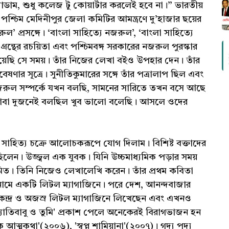
যাডাম, শুধু কলেজ টু কোয়ার্টার করলেই হবে না।” ভারতীয়
 পশ্চিম মেদিনীপুর জেলা কমিটির আমন্ত্রণে দু’হাজার ছয়ের
ুল’ প্রসঙ্গে। ‘বাংলা সাহিত্যে নজরুল’, ‘বাংলা সাহিত্যে
ভৃতি গ্রন্থের রচয়িতা এবং পশ্চিমবঙ্গ সরকারের নজরুল পুরস্কার
পেয়েছি সে সময়। তাঁর নিজের লেখা বইও উপহার দেন। তাঁর
ার সূত্রে। সুনীতিকুমারের সঙ্গে তাঁর পত্রালাপ ছিল এবং
জরুল সম্পর্কে যখন বলছি, সামনের সারিতে তখন বসে আছে
 বাবা দুজনেই বলছিল খুব ভালো বলেছি। আসলে ওদের
সাহিত্য চক্রে আলোচকরূপে যোগ দিলাম। বিশিষ্ট বক্তাদের
ীও ছিলেন। উজ্জ্বল এক যুবক। যিনি উচ্চমাধ্যমিক পড়ার সময়
িত। তিনি নিজেও লেখালেখি করেন। তাঁর প্রথম কবিতা
ু' নামে একটি লিটল ম্যাগাজিনে। পরে দেশ, আনন্দবাজার
কেন্দ্র ও অজস্র লিটল ম্যাগাজিনে লিখেছেন এবং এখনও
যোতিবাবু ও তুমি' প্রকাশ পেলে অনেকেরই বিরাগভাজন হন
্মকথা'(২০০৬), 'স্বপ্ন শামিয়ানা'(২০০৭)। গদ্য পদ্য