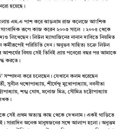
পনেরো হয়েছে।
এ বাংলায় এম.এ পাশ করে ঝাড়গ্রাম রাজ কলেজে আংশিক
ায় সাংবাদিক রূপে কাজ করেন ২০০৩ সালে । ২০০৫ থেকে
গদ্যও লিখেছেন। লিটল ম্যাগাজিনের নানান দাবিতে নিয়মিত
কর্মীরূপেই পরিচিতি দেন। অনুভব সাহিত্য চক্রে লিটল
র আশ্চর্যের বিষয় সেই তিনিই প্রায় পনেরো বছর পর আমাকে
বদ্ধ করতে।
্চি’ সম্পাদনা করে চলেছেন। যেখানে কলম ধরেছেন
্তী, সুনীল গঙ্গোপাধ্যায়, শীর্ষেন্দু মুখোপাধ্যায়, নবনীতা
োপাধ্যায়, শঙ্খ ঘোষ, মনোজ মিত্র, সৌমিত্র চট্টোপাধ্যায়
 লেখক।
াদককে সেই প্রথম অত্যন্ত কাছ থেকে দেখলাম। একই গাড়িতে
ই। সারাদিন অনেক মানুষজনের সঙ্গে আলাপ হলো। অনুত্তম