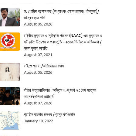
ড. গোবিন্দ প্রসাদ কর (অধ্যাপক, লোকগবেষক, পাঁশকুড়া)/
ভাস্করব্রত পতি
August 06, 2026
রাষ্ট্রীয় মূল্যায়ন ও স্বীকৃতি পরিষদ (NAAC) এর মূল্যায়ন ও
স্বীকৃতি: উদ্দেশ্য ও প্রস্তুতি - কলেজ ভিত্তিক অভিজ্ঞতা /
সজল কুমার মাইতি
August 07, 2021
বাইশে শ্রাবণ/অসিতরঞ্জন ঘোষ
August 06, 2026
বাঁচার উত্তরাধিকার : অন্তিম খণ্ড/পর্ব ৭ : শেষ সত্যের
আগে/কমলিকা ভট্টাচার্য
August 07, 2026
প্রাচীন বাংলার জনপদ /প্রসূন কাঞ্জিলাল
January 10, 2022