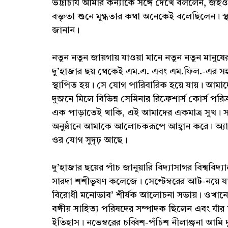
ভট্টাচার্য আমার কন্যাকে সঙ্গে দেখে বললেন, জ
বক্তৃতা শুনে মুগ্ধতার কথা অনেকেই বলেছিলেন। স
জানান।
নতুন নতুন জায়গায় যাওয়া মানে নতুন নতুন মানুষ
দু’হাজার ছয় থেকেই এম.এ. এবং এম.ফিল.-এর সহাধ্
স্থাপিত হয়। সে যোগ পারিবারিক হয়ে যায়। আমাদের 
দুজনে মিলে বিভিন্ন সেমিনার রিফ্রেশার্স কোর্স
এক পাড়াতেই থাকি, এই আমাদের একমাত্র সুখ। সম্
অনুষ্ঠানে আমাকে আলোচকরূপে আহ্বান করে। অ্যা
ওর যোগ সুদৃঢ় আছে।
দু’হাজার ছয়ের পাঁচ জানুয়ারি বিদ্যাসাগর বিশ্বব
সারদা শশীভূষণ কলেজে। সেপ্টেম্বরের আট-নয়ে যা
বিরোধী মনোভাব’ শীর্ষক আলোচনা সভায়। ওখানে আ
বঙ্গীয় সাহিত্য পরিষদের সম্পাদক ছিলেন এবং যাঁর
ইতিহাস। নভেম্বরের চব্বিশ-পঁচিশ নীলাঞ্জনা আ