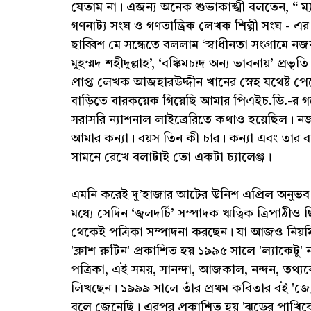
যেতাম না। এজন্য অনেক শুভাকাঙ্খী বলতেন, “ ম্
গণনাট্য সংঘ ও গণতান্ত্রিক লেখক শিল্পী সংঘ - এর
ছাব্বিশ মে সন্ধেতে বললাম ‘স্বাধীনতা সংগ্রামে নজর
মুহম্মদ শহীদুল্লাহ’, ‘বঙ্কিমচন্দ্র অন্য ভাবনায়’ প্র
প্রাপ্ত লেখক আজহারউদ্দীন খানের স্নেহ যথেষ্ট 
বাড়িতে বারকয়েক গিয়েছি আমার পিএইচ.ডি.-র গবেষণ
সরাসরি ন্যাশনাল লাইব্রেরিতে কথাও হয়েছিল। ন
আমার কন্যা। বয়স তিন কী চার। কন্যা এবং তার
সামনে রেখে বলাটাই তো একটা চ্যালেঞ্জ।
এমনি করেই দু’হাজার আটের উনিশ এপ্রিল অনুভব 
মধ্যে সেদিন ‘জ্বলদর্চি’ সম্পাদক ঋত্বিক ত্রিপাঠ
থেকেই পত্রিকা সম্পাদনা করছেন। যা আজও নিয়ম
'ক্লাশ রুটিন' প্রকাশিত হয় ১৯৯৫ সালে 'ল্যাকেট
পত্রিকা, এই সময়, সানন্দা, আজকাল, নন্দন, তথ্য
লিখছেন। ১৯৯৯ সালে তাঁর প্রথম কবিতার বই 'জ্
বলে জেনেছি। এরপর প্রকাশিত হয় 'ঝড়ের পাখিকে আত