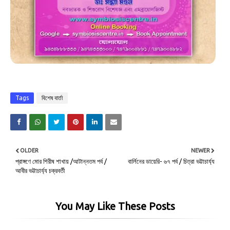
Tags
বিশেষ বার্তা
OLDER
NEWER
প্রাঙ্গণে মোর শিরীষ শাখায় /আটান্নতম পর্ব /
বার্লিনের ডায়েরি- ৬৭ পর্ব / চিত্রা ভট্টাচার্য্য
আবীর ভট্টাচার্য্য চক্রবর্তী
You May Like These Posts