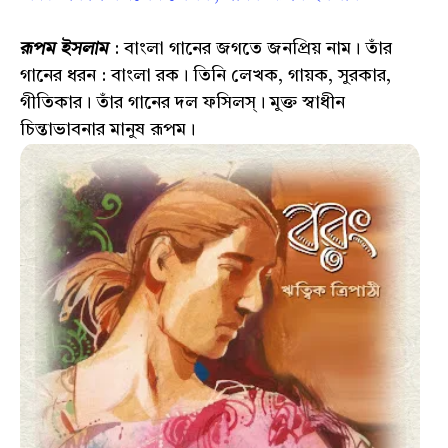
রূপম ইসলাম
: বাংলা গানের জগতে জনপ্রিয় নাম। তাঁর
গানের ধরন : বাংলা রক। তিনি লেখক, গায়ক, সুরকার,
গীতিকার। তাঁর গানের দল ফসিলস্। মুক্ত স্বাধীন
চিন্তাভাবনার মানুষ রূপম।