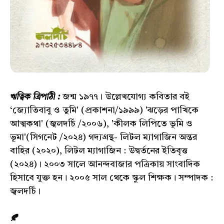
ঋত্বিক ত্রিপাঠী :
জন্ম ১৯৭৭। উল্লেখযোগ্য কবিতার বই
‘জ্যোতিবাবু ও তুমি' (প্রকাশনা/১৯৯৯) 'ঝড়ের পাখিকে
আত্মকথা' (জ্বলদর্চি /২০০৬), 'কীলক লিপিতে ভূমি ও
ভূমা'(সিগনেট /২০২৪) গদ্যগ্রন্থ- লিটল ম্যাগাজিন অন্তর
বাহির (২০২০), লিটল ম্যাগাজিন : উদ্বর্তনের ইতিবৃত্ত
(২০২৪)। ২০০৩ সালে আনন্দবাজার পত্রিকায় সাংবাদিক
হিসাবে যুক্ত হন। ২০০৫ সাল থেকে স্কুল শিক্ষক। সম্পাদক :
জ্বলদর্চি।
🍂