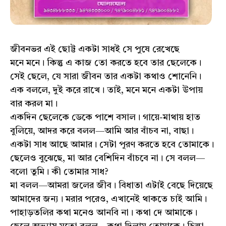
জীবনভর এই ছোট্ট একটা সাধই সে পুষে রেখেছে
মনে মনে। কিন্তু এ কাজ তো করতে হবে তার ছেলেকে।
সেই ছেলে, যে সারা জীবন তার একটা কথাও শোনেনি।
এক বললে, দুই করে রাখে। তাই, মনে মনে একটা উপায়
বার করল মা।
একদিন ছেলেকে ডেকে পাশে বসাল। গায়ে-মাথায় হাত
বুলিয়ে, আদর করে বলল—আমি আর বাঁচব না, বাছা।
একটা সাধ আছে আমার। সেটা পূরণ করতে হবে তোমাকে।
ছেলেও বুঝেছে, মা আর বেশিদিন বাঁচবে না। সে বলল—
বলো তুমি। কী তোমার সাধ?
মা বলল—আমরা জলের জীব। বিধাতা এটাই বেছে দিয়েছে
আমাদের জন্য। মরার পরেও, এখানেই থাকতে চাই আমি।
পাহাড়তলির কথা মনেও আনবি না। কথা দে আমাকে।