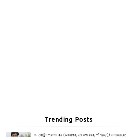
Trending Posts
ড. গোবিন্দ প্রসাদ কর (অধ্যাপক, লোকগবেষক, পাঁশকুড়া)/ ভাস্করব্রত