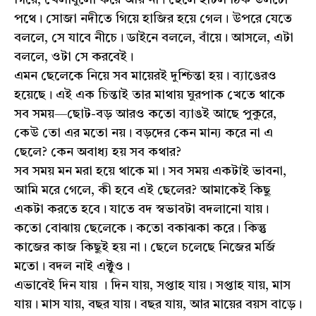
পথে। সোজা নদীতে গিয়ে হাজির হয়ে গেল। উপরে যেতে
বললে, সে যাবে নীচে। ডাইনে বললে, বাঁয়ে। আসলে, এটা
বললে, ওটা সে করবেই।
এমন ছেলেকে নিয়ে সব মায়েরই দুশ্চিন্তা হয়। ব্যাঙেরও
হয়েছে। এই এক চিন্তাই তার মাথায় ঘুরপাক খেতে থাকে
সব সময়—ছোট-বড় আরও কতো ব্যাঙই আছে পুকুরে,
কেউ তো এর মতো নয়। বড়দের কেন মান্য করে না এ
ছেলে? কেন অবাধ্য হয় সব কথার?
সব সময় মন মরা হয়ে থাকে মা। সব সময় একটাই ভাবনা,
আমি মরে গেলে, কী হবে এই ছেলের? আমাকেই কিছু
একটা করতে হবে। যাতে বদ স্বভাবটা বদলানো যায়।
কতো বোঝায় ছেলেকে। কতো বকাঝকা করে। কিন্তু
কাজের কাজ কিছুই হয় না। ছেলে চলেছে নিজের মর্জি
মতো। বদল নাই এক্টুও।
এভাবেই দিন যায় । দিন যায়, সপ্তাহ যায়। সপ্তাহ যায়, মাস
যায়। মাস যায়, বছর যায়। বছর যায়, আর মায়ের বয়স বাড়ে।