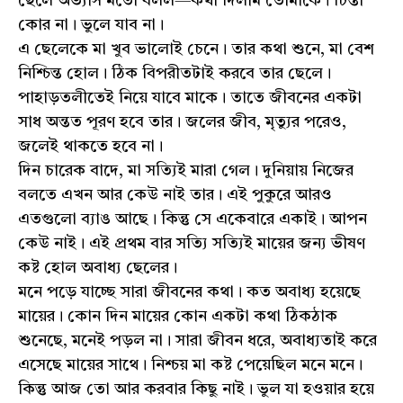
ছেলে অভ্যাস মতো বলল—কথা দিলাম তোমাকে। চিন্তা
কোর না। ভুলে যাব না।
এ ছেলেকে মা খুব ভালোই চেনে। তার কথা শুনে, মা বেশ
নিশ্চিন্ত হোল। ঠিক বিপরীতটাই করবে তার ছেলে।
পাহাড়তলীতেই নিয়ে যাবে মাকে। তাতে জীবনের একটা
সাধ অন্তত পূরণ হবে তার। জলের জীব, মৃত্যুর পরেও,
জলেই থাকতে হবে না।
দিন চারেক বাদে, মা সত্যিই মারা গেল। দুনিয়ায় নিজের
বলতে এখন আর কেউ নাই তার। এই পুকুরে আরও
এতগুলো ব্যাঙ আছে। কিন্তু সে একেবারে একাই। আপন
কেউ নাই। এই প্রথম বার সত্যি সত্যিই মায়ের জন্য ভীষণ
কষ্ট হোল অবাধ্য ছেলের।
মনে পড়ে যাচ্ছে সারা জীবনের কথা। কত অবাধ্য হয়েছে
মায়ের। কোন দিন মায়ের কোন একটা কথা ঠিকঠাক
শুনেছে, মনেই পড়ল না। সারা জীবন ধরে, অবাধ্যতাই করে
এসেছে মায়ের সাথে। নিশ্চয় মা কষ্ট পেয়েছিল মনে মনে।
কিন্তু আজ তো আর করবার কিছু নাই। ভুল যা হওয়ার হয়ে