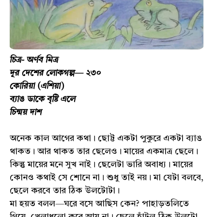
চিত্র- অর্ণব মিত্র
দূর দেশের লোকগল্প— ২৩০
কোরিয়া (এশিয়া)
ব্যাঙ ডাকে বৃষ্টি এলে
চিন্ময় দাশ
অনেক কাল আগের কথা। ছোট্ট একটা পুকুরে একটা ব্যাঙ
থাকত। আর থাকত তার ছেলেও। মায়ের একমাত্র ছেলে।
কিন্তু মায়ের মনে সুখ নাই। ছেলেটা ভারি অবাধ্য। মায়ের
কোনও কথাই সে শোনে না। শুধু তাই নয়। মা যেটা বলবে,
ছেলে করবে তার ঠিক উলটোটা।
মা হয়ত বলল—ঘরে বসে আছিস কেন? পাহাড়তলিতে
গিয়ে, খেলাধুলো করে আয় না। ছেলে হাঁটল ঠিক উলটো