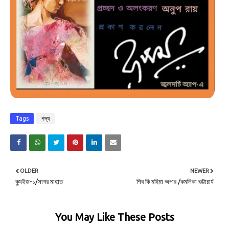
Tags
গদ্য
OLDER
NEWER
ক্যুইজ-১/সাগর মাহাত
শিব কি মহিমা অপার /কমলিকা ভট্টাচার্য
You May Like These Posts