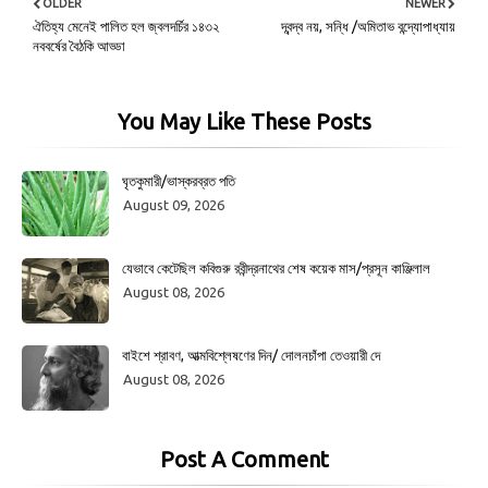
OLDER
NEWER
ঐতিহ্য মেনেই পালিত হল জ্বলদর্চির ১৪৩২
দ্বন্দ্ব নয়, সন্ধি /অমিতাভ বন্দ্যোপাধ্যায়
নববর্ষের বৈঠকি আড্ডা
You May Like These Posts
ঘৃতকুমারী/ভাস্করব্রত পতি
August 09, 2026
যেভাবে কেটেছিল কবিগুরু রবীন্দ্রনাথের শেষ কয়েক মাস/প্রসূন কাঞ্জিলাল
August 08, 2026
বাইশে শ্রাবণ, আত্মবিশ্লেষণের দিন/ দোলনচাঁপা তেওয়ারী দে
August 08, 2026
Post A Comment