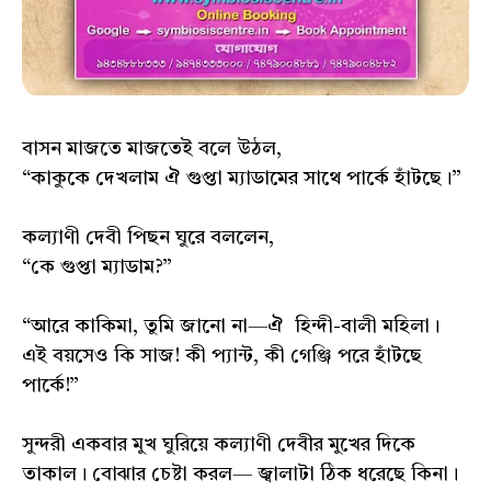
বাসন মাজতে মাজতেই বলে উঠল,
“কাকুকে দেখলাম ঐ গুপ্তা ম্যাডামের সাথে পার্কে হাঁটছে।”
কল্যাণী দেবী পিছন ঘুরে বললেন,
“কে গুপ্তা ম্যাডাম?”
“আরে কাকিমা, তুমি জানো না—ঐ হিন্দী-বালী মহিলা।
এই বয়সেও কি সাজ! কী প্যান্ট, কী গেঞ্জি পরে হাঁটছে
পার্কে!”
সুন্দরী একবার মুখ ঘুরিয়ে কল্যাণী দেবীর মুখের দিকে
তাকাল। বোঝার চেষ্টা করল— জ্বালাটা ঠিক ধরেছে কিনা।