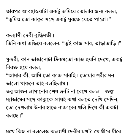
তারপর আবহাওয়াটা একটু জমিয়ে তোলার জন্য বলল,
“তুমিও তো কাকুর সঙ্গে একটু ঘুরতে যেতে পারো।”
কল্যাণী দেবী বুদ্ধিমতী।
তিনি কথা এড়িয়ে বললেন, “তুই কাজ সার, তাড়াতাড়ি।”
সুন্দরী, কান ভাঙানোটা ঠিকমতো কাজ হয়নি দেখে, একটু
বিরক্ত হয়ে বলল,
“আমার কী, আমি তো কাজ সারছি। তোমার শরীর মন
ভালো থাকবে তাই বলছিলাম।
তবু আগুন লাগানোর শেষ ত্রুটি না রেখে বলল—গুপ্তা
ম্যাডামের সঙ্গে কাকুকে প্রায়ই কথা বলতে দেখি সেদিন,
তো দেখলাম উনার হাতে বাজারের থলি দিয়ে কী একটা
বলছে।”
মুখে কিছু না বললেও কল্যাণী দেবীর মুখটা যে ধীরে ধীরে