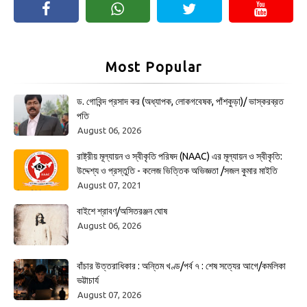
Most Popular
ড. গোবিন্দ প্রসাদ কর (অধ্যাপক, লোকগবেষক, পাঁশকুড়া)/ ভাস্করব্রত
পতি
August 06, 2026
রাষ্ট্রীয় মূল্যায়ন ও স্বীকৃতি পরিষদ (NAAC) এর মূল্যায়ন ও স্বীকৃতি:
উদ্দেশ্য ও প্রস্তুতি - কলেজ ভিত্তিক অভিজ্ঞতা /সজল কুমার মাইতি
August 07, 2021
বাইশে শ্রাবণ/অসিতরঞ্জন ঘোষ
August 06, 2026
বাঁচার উত্তরাধিকার : অন্তিম খণ্ড/পর্ব ৭ : শেষ সত্যের আগে/কমলিকা
ভট্টাচার্য
August 07, 2026