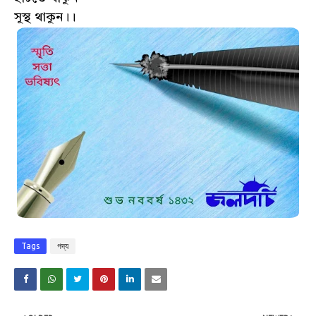
সুস্থ থাকুন।।
Tags
গদ্য