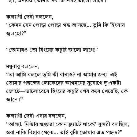
“হ্যাঁ, ওনারও তোমার সব জিনিসই ভালো লাগে।”
কল্যাণী দেবী বললেন,
“কেমন যেন পোড়া পোড়া গন্ধ আসছে... তুমি কি হিংসায়
জ্বলছো?”
“তোমারও তো হিংয়ের কচুরি ভালো লাগে!”
মধুবাবু বললেন,
“তা আমি বললে তুমি কী বানাও? না আমার জন্য! এই
তোমার পছন্দের লোকেদের আগমনের সুযোগে দু'একটা
জোটে—ভালোবেসে হিংয়ের কচুরি শেষ কবে খেয়েছি, কে
জানে।”
কল্যাণী দেবী এবার বললেন,
“আচ্ছা, মিস্টার গুপ্তারা কোন ফ্ল্যাটে থাকে? সুন্দরী বলছিল,
ওরা নাকি বিহার থেকে... তাই বুঝি তোমার এত পছন্দ?”