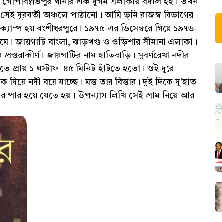
র গোপীবল্লভপুর থানার এক দুর্গম এলাকায় বদলি হই। তখন
েই দূরবর্তী অঞ্চলে পাঠানো। আমি ভূমি রাজস্ব বিভাগের
। ক্যাম্প হয় বংশীধরপুরে। ১৯৭৫-এর ডিসেম্বরে গিয়ে ১৯৭৬-
ামে। জায়গাটি বাংলা, ঝাড়খণ্ড ও ওড়িশার সীমানা এলাকা।
প্রস্তরাকীর্ণ। জায়গাটির নাম হাতিবাড়ি। সুবর্ণরেখা নদীর
ে প্রায় ১ ঘস্টাফ ৪৫ মিনিট হাঁটতে হতো। ওই দূরে
দিয়ে নদী বয়ে যাচ্ছে। মস্ত তার বিস্তার। দুই দিকে দু'হাত
চর পার হয়ে যেতে হয়। উপন্যাস লিখি সেই গ্রাম নিয়ে আর