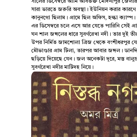
সালের ডিসেম্বরে আমি অবিভক্ত মেদিনীপুর জেলা
সারা ভারতে জরুরি অবস্থা। ইউনিয়ন করার কারণে স
কানুনগো ছিলাম। গ্রামে ছিল অফিস, হল্কা ক্যাম্প
এর ডিসেম্বরে চলে এসে আর যেতে পারিনি সেই গ্র
ঘন শাল জঙ্গলের ধারে সুবর্ণরেখা নদী। তার দুই তীর 
উপর নির্মিত জামশোলা ব্রিজ থেকে বংশীধরপুর যেত
মৌভাণ্ডার গ্রাম টিলা, তারপর আবার জঙ্গল। ডানদিক 
ছড়িয়ে দিয়েছে যেন। জল অনেকটা দূরে, মস্ত বালু
সুবর্ণরেখা নদীর মাটিদহ নিয়ে।