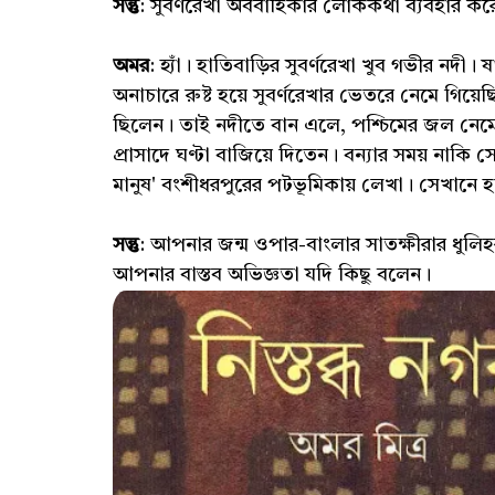
সন্তু
: সুবর্ণরেখা অববাহিকার লোককথা ব্যবহার 
অমর
: হ্যাঁ। হাতিবাড়ির সুবর্ণরেখা খুব গভীর নদ
অনাচারে রুষ্ট হয়ে সুবর্ণরেখার ভেতরে নেমে গিয়েছ
ছিলেন। তাই নদীতে বান এলে, পশ্চিমের জল নেমে 
প্রাসাদে ঘণ্টা বাজিয়ে দিতেন। বন্যার সময় নাকি স
মানুষ' বংশীধরপুরের পটভূমিকায় লেখা। সেখানে হ
সন্তু
: আপনার জন্ম ওপার-বাংলার সাতক্ষীরার ধুলি
আপনার বাস্তব অভিজ্ঞতা যদি কিছু বলেন।