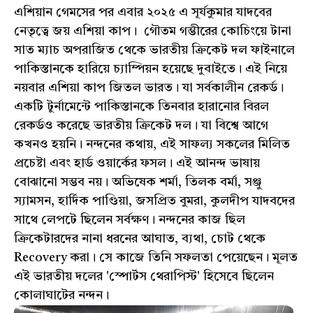
এশিয়ান গেমসের পর এবার ২০২৫ এ সূর্যকুমার যাদবের
নেতৃত্বে জয় এশিয়া কাপ। গৌতম গম্ভীরের কোচিংয়ে টানা
সাত ম্যাচ অপরাজিত থেকে ভারতীয় ক্রিকেট দল ফাইনালে
পাকিস্তানকে হারিয়ে চ্যাম্পিয়ন হয়েছে দুবাইতে। এই নিয়ে
নয়বার এশিয়া কাপ জিতল ভারত। যা সর্বকালীন রেকর্ড।
একটি টুর্নামেন্টে পাকিস্তানকে তিনবার হারানোর বিরল
রেকর্ডও করেছে ভারতীয় ক্রিকেট দল। যা বিশ্বে আগে
কখনও হয়নি। নন্দনের কথায়, এই সাফল্য সকলের মিলিত
প্রচেষ্টা এবং হার্ড ওয়ার্কের ফসল। এই আনন্দ ভাষায়
বোঝানো সম্ভব নয়। অভিষেক শর্মা, তিলক বর্মা, সঞ্জু
স্যামসন, হার্দিক পাণ্ডিয়া, জসপ্রিত বুমরা, কুলদীপ যাদবদের
সাথে লেপটে ছিলেন সর্বক্ষণ। নন্দনের কাজ ছিল
ক্রিকেটারদের নানা ধরনের আঘাত, ব্যথা, চোট থেকে
Recovery করা। সে কাজে তিনি সফলতা পেয়েছেন। মূলত
এই ভারতীয় দলের 'স্পোর্টস থেরাপিস্ট' হিসেবে ছিলেন
কোলাঘাটের নন্দন।