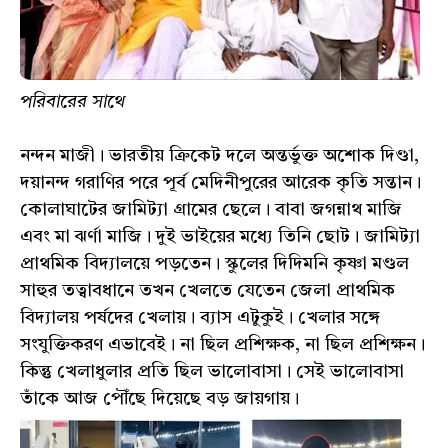
পরিবারের সাথে
নন্দন মাজী। ভারতীয় ক্রিকেট দলে অন্তর্ভুক্ত অশোক দিণ্ডা,
দয়ানন্দ গরাণির পরে পূর্ব মেদিনীপুরের আরেক কৃতি সন্তান।
কোলাঘাটের জামিট্যা গ্রামের ছেলে। বাবা জগন্নাথ মাজি
এবং মা ঝর্ণা মাজি। দুই ভাইয়ের মধ্যে তিনি ছোট। জামিট্যা
প্রাথমিক বিদ্যালয়ে পড়তেন। স্কুলের দিদিমনি কৃষ্ণা মণ্ডল
সাহুর তত্বাবধানে তখন খেলতে যেতেন জেলা প্রাথমিক
বিদ্যালয় পর্ষদের খেলায়। ব্যাস এটুকুই। খেলার সঙ্গে
সংযুক্তিকরণ এভাবেই। না ছিল প্রশিক্ষক, না ছিল প্রশিক্ষন।
কিন্তু খেলাধুলার প্রতি ছিল ভালোবাসা। সেই ভালোবাসা
তাঁকে আজ পৌঁছে দিয়েছে বড় জায়গায়।