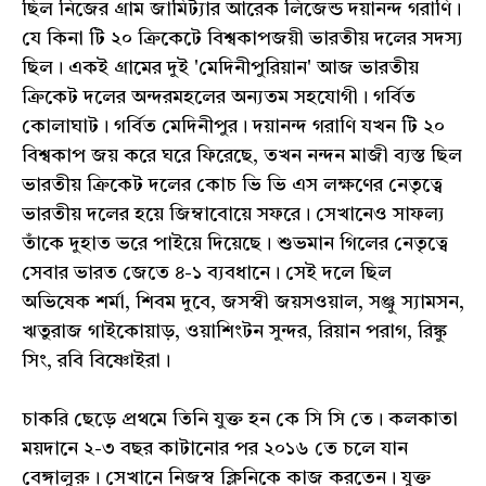
ছিল নিজের গ্রাম জামিট্যার আরেক লিজেন্ড দয়ানন্দ গরাণি।
যে কিনা টি ২০ ক্রিকেটে বিশ্বকাপজয়ী ভারতীয় দলের সদস্য
ছিল। একই গ্রামের দুই 'মেদিনীপুরিয়ান' আজ ভারতীয়
ক্রিকেট দলের অন্দরমহলের অন্যতম সহযোগী। গর্বিত
কোলাঘাট। গর্বিত মেদিনীপুর। দয়ানন্দ গরাণি যখন টি ২০
বিশ্বকাপ জয় করে ঘরে ফিরেছে, তখন নন্দন মাজী ব্যস্ত ছিল
ভারতীয় ক্রিকেট দলের কোচ ভি ভি এস লক্ষণের নেতৃত্বে
ভারতীয় দলের হয়ে জিম্বাবোয়ে সফরে। সেখানেও সাফল্য
তাঁকে দুহাত ভরে পাইয়ে দিয়েছে। শুভমান গিলের নেতৃত্বে
সেবার ভারত জেতে ৪-১ ব্যবধানে। সেই দলে ছিল
অভিষেক শর্মা, শিবম দুবে, জসস্বী জয়সওয়াল, সঞ্জু স্যামসন,
ঋতুরাজ গাইকোয়াড়, ওয়াশিংটন সুন্দর, রিয়ান পরাগ, রিঙ্কু
সিং, রবি বিষ্ণোইরা।
চাকরি ছেড়ে প্রথমে তিনি যুক্ত হন কে সি সি তে। কলকাতা
ময়দানে ২-৩ বছর কাটানোর পর ২০১৬ তে চলে যান
বেঙ্গালুরু। সেখানে নিজস্ব ক্লিনিকে কাজ করতেন। যুক্ত