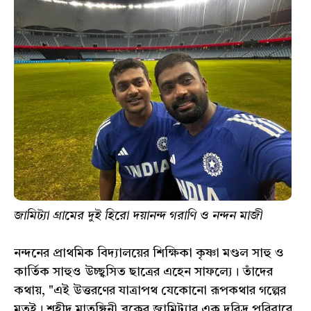
জামিট্যা গ্রামের দুই হিরো দয়ানন্দ গরাণি ও নন্দন মাজী
নন্দনের প্রাথমিক বিদ্যালয়ের শিক্ষিকা কৃষ্ণা মণ্ডল সাহু ও
কার্তিক সাহুও উচ্ছ্বসিত ছাত্রের এহেন সাফল্যে। তাঁদের
কথায়, "এই উত্তরণের যাত্রাপথ যেকোনো রূপকথার গল্পের
মতই। শহীদ মাতঙ্গিনী ব্লকের জামিট‍্যার এক দরিদ্র পরিবারে