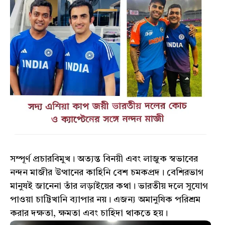
সম্পূর্ণ প্রচারবিমুখ। অত্যন্ত বিনয়ী এবং লাজুক স্বভাবের
নন্দন মাজীর উত্থানের কাহিনি বেশ চমকপ্রদ। বেশিরভাগ
মানুষই জানেনা তাঁর লড়াইয়ের কথা। ভারতীয় দলে সুযোগ
পাওয়া চাট্টিখানি ব্যাপার নয়। এজন্য অমানুষিক পরিশ্রম
করার দক্ষতা, ক্ষমতা এবং চাহিদা থাকতে হয়।