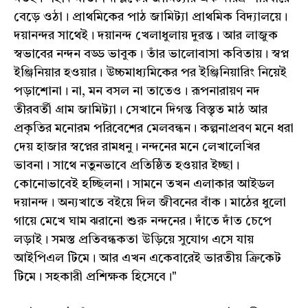
বেড়ে ওঠা। প্রাথমিকের পাঠ জামিট‍্যা প্রাথমিক বিদ‍্যালয়ে।
দয়ানন্দর সাথেই। দয়ানন্দ খেলাধুলায় দুরন্ত। আর লাজুক
স্বভাবের নন্দন বড্ড ভাবুক। তাঁর ভালোবাসা কবিতায়। স্বপ্ন
ইঞ্জিনিয়ার হওয়ার। উচ্চমাধ‍্যমিকের পর ইঞ্জিনিয়ারিং নিয়েই
পড়াশোনা। না, মন বসল না তাতেও। রূপনারায়ণ নদ
তীরবর্তী গ্রাম জামিট‍্যা। সেখানে দিগন্ত বিস্তৃত মাঠ আর
প্রকৃতির মনোরম পরিবেশের মেলবন্ধন। কল্পনাপ্রবণ মনে ধরা
দেয় হাজার স্বপ্নের রামধনু। নন্দনের মনে লেখালেখির
ভাবনা। সাথে নতুনভাবে প্রতিষ্ঠিত হওয়ার ইচ্ছা।
কোনোভাবেই হচ্ছিলনা। সামনে তখন এলাকার আইডল
দয়ানন্দ। অন‍্যখাতে বইয়ে দিল জীবনের বাঁক। মাঠের ধুলো
গায়ে মেখে ঘাম ঝরানো শুরু নন্দনের। দাঁতে দাঁত চেপে
লড়াই। সমস্ত প্রতিবন্ধকতা উড়িয়ে সুযোগ এসে যায়
আইপিএল টিমে। আর এখন একেবারেই ভারতীয় ক্রিকেট
টিমে। সহকারী প্রশিক্ষক হিসেবে।"