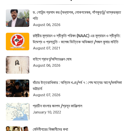
ড. গোবিন্দ প্রসাদ কর (অধ্যাপক, লোকগবেষক, পাঁশকুড়া)/ ভাস্করব্রত
পতি
August 06, 2026
রাষ্ট্রীয় মূল্যায়ন ও স্বীকৃতি পরিষদ (NAAC) এর মূল্যায়ন ও স্বীকৃতি:
উদ্দেশ্য ও প্রস্তুতি - কলেজ ভিত্তিক অভিজ্ঞতা /সজল কুমার মাইতি
August 07, 2021
বাইশে শ্রাবণ/অসিতরঞ্জন ঘোষ
August 06, 2026
বাঁচার উত্তরাধিকার : অন্তিম খণ্ড/পর্ব ৭ : শেষ সত্যের আগে/কমলিকা
ভট্টাচার্য
August 07, 2026
প্রাচীন বাংলার জনপদ /প্রসূন কাঞ্জিলাল
January 10, 2022
মেদিনীপুরের বিজ্ঞানীদের কথা