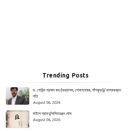
Trending Posts
ড. গোবিন্দ প্রসাদ কর (অধ্যাপক, লোকগবেষক, পাঁশকুড়া)/ ভাস্করব্রত
পতি
August 06, 2026
বাইশে শ্রাবণ/অসিতরঞ্জন ঘোষ
August 06, 2026