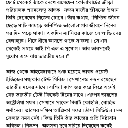
ছোট থেকেই তাঁকে দেখে এসেছেন কোলাঘাটের ক্রীড়া
পরিচালক শ্যামলেন্দু আদক। নন্দন মাজীর জীবনের উত্থান
তিনি দেখেছেন নিজের চোখে। তাঁর কথায়, "নিশ্চিত জীবন
ছেড়ে মাটি কামড়ে অনিশ্চিত ভালোলাগার জীবনে দিনের
পর দিন পড়ে থাকা। একদিন ম্যাসিওর কাজে সে পাড়ি দেয়
বেঙ্গালুরু। ধীরে ধীরে আসতে থাকে সাফল্য। সেখান
থেকেই প্রথমে আই পি এল এ সুযোগ। আর তারপরেই
সুযোগ এসে যায় ভারতীয় দলে।"
আজ থেকে আহমেদাবাদে শুরু হয়েছে ভারত ওয়েস্ট
ইন্ডিজের মধ্যকার টেস্ট সিরিজ। সেখানেও নন্দন রয়েছেন
ভারতীয় দলের সাথে। এশিয়া কাপ জয় করে ফিরে এসেই
ফের ভারতীয় টেস্ট ক্রিকেট টিমের সাথে। এরপর ভারতের
অষ্ট্রেলিয়া সফর। সেখানে পাবেন বিরাট কোহলি, রোহিত
শর্মাদের। তারপর দক্ষিণ আফ্রিকা সফর। ঠাসা সিডিউল। দম
ফেলার সময় নেই। কিন্তু তিনি তাঁর কাজের প্রতি নিষ্ঠাবান।
অবিচল। নিষ্কম্প। অলসতা দূরে সরিয়ে দিয়েছেন কবেই।