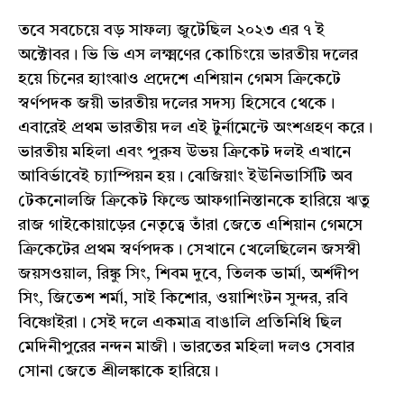
তবে সবচেয়ে বড় সাফল্য জুটেছিল ২০২৩ এর ৭ ই
অক্টোবর। ভি ভি এস লক্ষ্মণের কোচিংয়ে ভারতীয় দলের
হয়ে চিনের হ্যাংঝাও প্রদেশে এশিয়ান গেমস ক্রিকেটে
স্বর্ণপদক জয়ী ভারতীয় দলের সদস্য হিসেবে থেকে।
এবারেই প্রথম ভারতীয় দল এই টুর্নামেন্টে অংশগ্রহণ করে।
ভারতীয় মহিলা এবং পুরুষ উভয় ক্রিকেট দলই এখানে
আবির্ভাবেই চ্যাম্পিয়ন হয়। ঝেজিয়াং ইউনিভার্সিটি অব
টেকনোলজি ক্রিকেট ফিল্ডে আফগানিস্তানকে হারিয়ে ঋতু
রাজ গাইকোয়াড়ের নেতৃত্বে তাঁরা জেতে এশিয়ান গেমসে
ক্রিকেটের প্রথম স্বর্ণপদক। সেখানে খেলেছিলেন জসস্বী
জয়সওয়াল, রিঙ্কু সিং, শিবম দুবে, তিলক ভার্মা, অর্শদীপ
সিং, জিতেশ শর্মা, সাই কিশোর, ওয়াশিংটন সুন্দর, রবি
বিষ্ণোইরা। সেই দলে একমাত্র বাঙালি প্রতিনিধি ছিল
মেদিনীপুরের নন্দন মাজী। ভারতের মহিলা দলও সেবার
সোনা জেতে শ্রীলঙ্কাকে হারিয়ে।