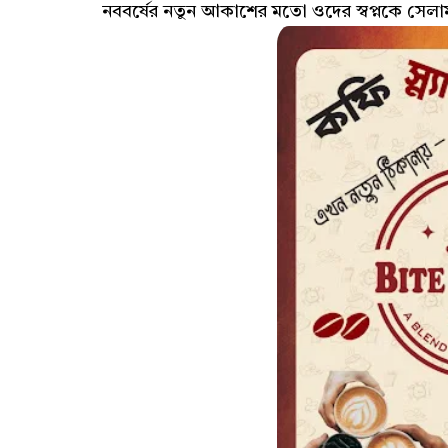
নববর্ষের নতুন আকাশের মতো ওদের স্বপ্নকে সেলা