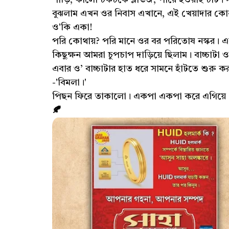
বুঝলাম এখন ওর নিবাস এখানে, এই খেয়াদার কোন 
ও'কি একা!
পরি কোথায়? পরি মানে ওর বর পরিতোষ নস্কর। এ
কিছুক্ষন আমরা চুপচাপ দাড়িয়ে ছিলাম। বাচ্চাটা 
এবার ও’ বাচ্চাটার হাত ধরে সামনে হাঁটতে শুরু
-'বিমলা।'
পিছন ফিরে তাকালো। একপা একপা করে এগিয়
🍂