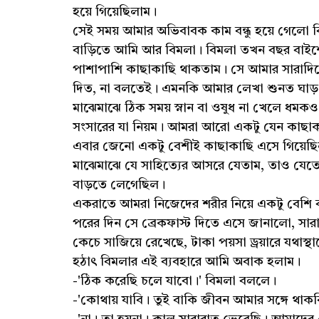
হয়ে গিয়েছিলাম।
সেই সময় আমার অভিবাবক কাম বন্ধু হয়ে গেলো 
বাড়িতে আমি আর বিমলা। বিমলা তখন বছর বাইশেকে
পাশাপাশি কাছাকাছি থাকতাম। সে আমার সারাদিনে
দিত, না বলতেই। এমনকি আমার লেখা শুনত ঘাড়
মাঝেমাঝে ঠিক সময় স্নান বা ওষুধ না খেলে ধমক
সংসারের যা নিয়ম। আমরা আরো একটু যেন কাছা
এবার জেনো একটু বেশীই কাছাকাছি এসে গিয়েছ
মাঝেমাঝে যে সাহিত্যের আসরে যেতাম, তাও যেতে
বাড়তে লেগেছিল।
একরাতে আমরা নিজেদের শরীর নিয়ে একটু বেশি ব
পরের দিন সে ব্রেকফাস্ট দিতে এসে জানালো, সা
কেচে সাজিয়ে রেখেছে, টাকা পয়সা ড্রয়ারে যথাস্
হঠাৎ বিমলার এই ব্যবহারে আমি অবাক হলাম।
-'ঠিক করেছি চলে যাবো।' বিমলা বললে।
-'কোথায় যাবি। তুই বাকি জীবন আমার সঙ্গে থাক