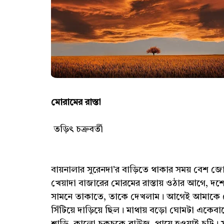
মোরামের রাস্তা
তড়িৎ চক্রবর্তী
বায়নালার সুরেনদা'র বাড়িতে থাকার সময় বেশ জোরে
খেয়াদা বাজারের মোরমের রাস্তায় ওঠার আগে, দশের 
সামনে তাকাতে, তাকে দেখলাম। আগেই আমাকে দেখ
সিঁটিয়ে দাড়িয়ে ছিল। মাথায় বড়ো ঘোমটা এ
শাড়ি, কালো চকচকে ব্লাউজ, পায়ে হওয়াই চটি। সঙ