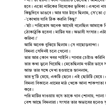
-'না। তা হয়না। কাল সারারাত ভেবেছি। আমাদের এ
হবে। এতো নাটকের বিবেকের ভূমিকা। এখনো নায়
কিছুদিনে ভাঙবে। আর যার টানে ছিলাম, সে'তো ন
-'কোথায় যাবি ঠিক করলি কিছু!'
-'হ্যাঁ। পরিতোষ অনেক আগেই বলেছিল আমাকে বিয
ঠোকাঠুকি হবেনা। মাটির ঘর। অভাবী সংসার। এটাই 
করিনা।'
আমি অনেক বুঝিয়ে ছিলাম। সে নাছোড়বান্দা।
বিমলা সেদিনই চলে গেলো।
তার আর কোন খবর পাইনি। পাবার চেষ্টাও করিনি
তার কথা ভুলে গিয়েছি। মেতেছিলাম গভীর ভাবে সাহ
আজ তার সঙ্গে দেখা হওয়াতে জানলাম,
তার দু’টি মেয়ে, একটি ছেলে। এই ছোটটি মেয়ে
বিমলা বিকালে গ্রামের মাঠ থেকে আনা শাকপাতা হ
করে।
পরি মাটির দাওয়ায় বসে তাকে গান শোনায়, পালা
বেশ আছে বিমলারা। সংসার তার অভাবের হলেও স