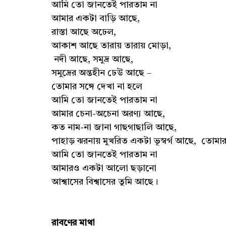
আমি তো জানতেই পারতাম না
আমার একটা বাড়ি আছে,
রাস্তা আছে অঢেল,
আকাশ আছে তারায় তারায় মোড়া,
নদী আছে, সমুদ্র আছে,
সমুদ্রের অন্তহীন ঢেউ আছে –
তোমার সঙ্গে দেখা না হলে
আমি তো জানতেই পারতাম না
আমার চেনা-অচেনা অরণ্য আছে,
কত নাম-না জানা গাছগাছালি আছে,
পাহাড় ঝরনায় মুখরিত একটা ভূস্বর্গ আছে, তোমার
আমি তো জানতেই পারতাম না
আমারও একটা আলো ছড়ানো
আশ্বাসের বিশ্বাসের তুমি আছে।
রাবণের মাথা