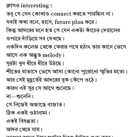
ক্লাসও interesting।
তবু সে যেন কোথাও connect করতে পারছিল না।
সবাই কথা বলে, হাসে, future plan করে।
কিন্তু আদরের মনে হত সে যেন একটা কাঁচের দেয়ালের
ওপারে দাঁড়িয়ে সব দেখছে।
একদিন কলেজ থেকে ফেরার পথে হঠাৎ তার কানে ভেসে
আসে এক অদ্ভুত melody।
সুরটা খুব ধীরে ধীরে উঠছে।
শীতের বাতাসে ভেসে আসা কোনো পুরোনো স্মৃতির মতো।
আর সেই মুহূর্তেই আদরের বুক কেঁপে ওঠে।
কারণ এই সুর সে আগে শুনেছে।
না—শুনেনি।
সে নিজেই অজান্তে বাজাত।
ঠিক একই ওঠানামা।
একই বিষণ্ণতা।
আদর থেমে যায়।