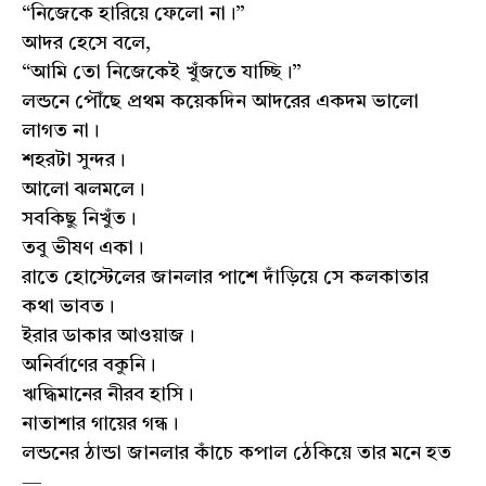
“নিজেকে হারিয়ে ফেলো না।”
আদর হেসে বলে,
“আমি তো নিজেকেই খুঁজতে যাচ্ছি।”
লন্ডনে পৌঁছে প্রথম কয়েকদিন আদরের একদম ভালো
লাগত না।
শহরটা সুন্দর।
আলো ঝলমলে।
সবকিছু নিখুঁত।
তবু ভীষণ একা।
রাতে হোস্টেলের জানলার পাশে দাঁড়িয়ে সে কলকাতার
কথা ভাবত।
ইরার ডাকার আওয়াজ।
অনির্বাণের বকুনি।
ঋদ্ধিমানের নীরব হাসি।
নাতাশার গায়ের গন্ধ।
লন্ডনের ঠান্ডা জানলার কাঁচে কপাল ঠেকিয়ে তার মনে হত
—