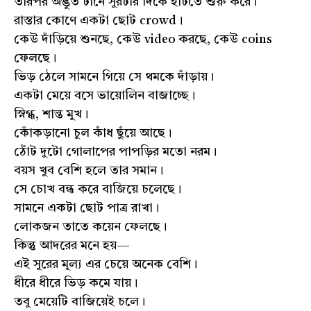
তারপর অদ্ভুত টানে সুরটার দিকে হাঁটতে শুরু করে।
রাস্তার কোণে একটা ছোট crowd।
কেউ দাঁড়িয়ে শুনছে, কেউ video করছে, কেউ coins
ফেলছে।
ভিড় ঠেলে সামনে গিয়ে সে থমকে দাঁড়ায়।
একটা মেয়ে বসে ভায়োলিন বাজাচ্ছে।
স্নিগ্ধ, শান্ত মুখ।
কোঁকড়ানো চুল কাঁধ ছুঁয়ে আছে।
ঠোঁট দুটো গোলাপের পাপড়ির মতো নরম।
বয়স খুব বেশি হলে তার সমান।
সে চোখ বন্ধ করে বাজিয়ে চলেছে।
সামনে একটা ছোট পাত্র রাখা।
লোকজন তাতে কয়েন ফেলছে।
কিন্তু আদরের মনে হয়—
এই সুরের মূল্য এর চেয়ে অনেক বেশি।
ধীরে ধীরে ভিড় কমে যায়।
তবু মেয়েটি বাজিয়েই চলে।