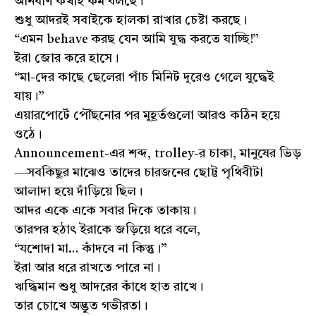
অনির্বাণ কথাই কম বলছে।
শুধু আদরই সবাইকে হালকা রাখার চেষ্টা করছে।
“এমন behave করছ যেন আমি যুদ্ধ করতে যাচ্ছি!”
ইরা জোর করে হাসে।
“মা-দের কাছে ছেলেরা পাঁচ মিনিট দূরেও গেলে যুদ্ধেই
যায়।”
এয়ারপোর্টে পৌঁছনোর পর মুহূর্তগুলো আরও কঠিন হয়ে
ওঠে।
Announcement-এর শব্দ, trolley-র চাকা, মানুষের ভিড়
—সবকিছুর মাঝেও তাদের চারজনের ছোট্ট পৃথিবীটা
আলাদা হয়ে দাঁড়িয়ে ছিল।
আদর একে একে সবার দিকে তাকায়।
তারপর হঠাৎ ইরাকে জড়িয়ে ধরে বলে,
“যশোদা মা… কাঁদবে না কিন্তু।”
ইরা আর ধরে রাখতে পারে না।
ঋদ্ধিমান শুধু আদরের কাঁধে হাত রাখে।
তার চোখে অদ্ভুত গভীরতা।