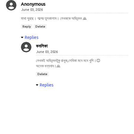
Anonymous
June 03, 2026
মাথা ঘুরছে। গল্পের তুলকালাম। লেখককে অভিনন্দন 🙏
Reply
Delete
Replies
কমলিকা
June 03, 2026
লেখকই অভিনন্দনটুকু রাখুক,লেখিকা মনে মনে খুশি।😊
অনেক ধন্যবাদ।🙏
Delete
Replies