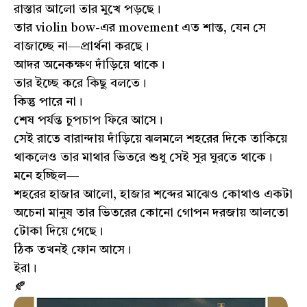
রাস্তার আলো তার মুখে পড়ছে।
তার violin bow-এর movement এত শান্ত, যেন সে
বাজাচ্ছে না—প্রার্থনা করছে।
আদর অনেকক্ষণ দাঁড়িয়ে থাকে।
তার ইচ্ছে করে কিছু বলতে।
কিন্তু পারে না।
শেষ পর্যন্ত চুপচাপ ফিরে আসে।
সেই রাতে বারান্দায় দাঁড়িয়ে ঝলমলে শহরের দিকে তাকিয়ে
থাকলেও তার মাথার ভিতরে শুধু সেই সুর ঘুরতে থাকে।
মনে হচ্ছিল—
শহরের হাজার আলো, হাজার শব্দের মাঝেও কোথাও একটা
অচেনা মানুষ তার ভিতরের কোনো গোপন দরজায় আলতো
টোকা দিয়ে গেছে।
ঠিক তখনই ফোন আসে।
ইরা।
🍂