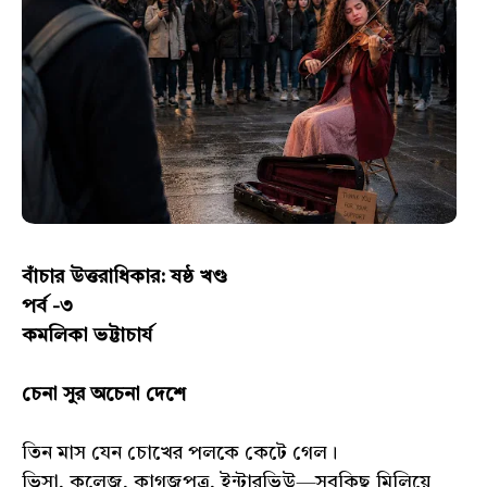
বাঁচার উত্তরাধিকার: ষষ্ঠ খণ্ড
পর্ব -৩
কমলিকা ভট্টাচার্য
চেনা সুর অচেনা দেশে
তিন মাস যেন চোখের পলকে কেটে গেল।
ভিসা, কলেজ, কাগজপত্র, ইন্টারভিউ—সবকিছু মিলিয়ে