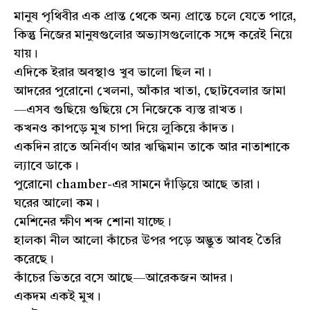
মানুষ পৃথিবীর এক প্রান্ত থেকে অন্য প্রান্তে চলে যেতে পারে,
কিন্তু নিজের মানুষগুলোর অভ্যাসগুলোকে সঙ্গে করেই নিয়ে
যায়।
এদিকে ইরার অবস্থাও খুব ভালো ছিল না।
আদরের পুরোনো খেলনা, আঁকার খাতা, ছোটবেলার জামা
—এসব গুছিয়ে গুছিয়ে সে নিজেকে ব্যস্ত রাখত।
কখনও কাপড়ে মুখ চাপা দিয়ে লুকিয়ে কাঁদত।
একদিন রাতে অনির্বাণ আর ঋদ্ধিমান তাকে আর নাতাশাকে
ল্যাবে ডাকে।
পুরোনো chamber-এর সামনে দাঁড়িয়ে আছে তারা।
ঘরের আলো কম।
মেশিনের ক্ষীণ শব্দ শোনা যাচ্ছে।
হালকা নীল আলো কাঁচের উপর পড়ে অদ্ভুত আবহ তৈরি
করেছে।
কাঁচের ভিতরে বসে আছে—আরেকজন আদর।
একদম একই মুখ।