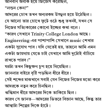
অনির্বাণ অবাক হয়ে জিজ্ঞেস করেছিল,
“লন্ডন কেন?”
আদরের চোখ তখন অন্যরকম উজ্জ্বল হয়ে উঠেছিল।
যে আলো তার চোখে ফুটে ওঠে শুধু তখনই, যখন সে
নিজের সত্যিকারের কোনো ইচ্ছের কথা বলে।
“কারণ সেখানে Trinity College London আছে।
Engineering-এর পাশাপাশি সেখানে music শেখার
একটা সুযোগ পাব। যদি যেতেই হয়, তাহলে আমি এমন
একটা জায়গায় যেতে চাই যেখানে আমি দুটোই বাঁচিয়ে
রাখতে পারব।”
ঘরটা তখন কিছুক্ষণ চুপ হয়ে গিয়েছিল।
জানলার বাইরে বৃষ্টি পড়ছিল ধীরে ধীরে।
সেই শব্দের মাঝখানে সবাই যেন নিজের নিজের মতো করে
আদরকে নতুন করে চিনছিল।
ঋদ্ধিমান ধীরে আদরের দিকে তাকিয়ে ছিল।
কারণ সে জানত—আদরের ভিতরে বিজ্ঞান আছে, কিন্তু তার
আত্মাটা শিল্পের দিকে হাঁটে।