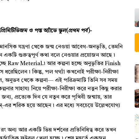
প্রিমিটিভিজম ও পন্ত অ্যাঁভে স্কুল(প্রথম পর্ব)-
মানসিক যন্ত্রণা থেকে জন্ম নেওয়া আবেগ-অনভূতি, তেমনি
ানে একটি গুরুত্বপূর্ণ কথা বলে নেওয়ার প্রয়োজন আছে ৷
চ্ছে Raw Meterial.৷ আর কল্পনা হচ্ছে অনুভূতির Finish
 ধরেছিলেন ৷ কিন্তু, পল গগ্যাঁ কখনোই পরীক্ষা-নিরীক্ষা
, অনুভব থেকে কল্পনা— এই পরিক্রমাটি তিনি সব সময়
পনার সাহায্য নিয়ে পরীক্ষা-নিরীক্ষা করে নতুন কিছু করার
 জন্য, প্রত্যেক দিন যে নতুন করে পৃথিবী জন্মায়, তার
ম্-এর শরিক হয়ে আছেন ৷ এর মধ্যে সবচেয়ে উল্লেখযোগ্য
রং অন্য আর একটি ভিন্ন দর্শনের প্রতিনিধিত্ব করে তখন
্জাতিক ফুটবল খেলা হচ্ছে ৷ শেষ মুহূর্তে একজন