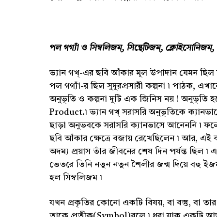
পল গগ্যাঁ ও সিম্বলিজম্, সিন্থেটিজম্, ক্লোইসোনিজম্, 
ভ্যান গখ্-এর ছবি আঁকার মূল উপাদান যেমন ছিল 
পল গগ্যাঁ-র ছিল সুদুরপ্রসারী কল্পনা ৷ পাঠক, এখ
অনুভূতি ও কল্পনা দুটি এক জিনিস নয় ! অনুভূতি হ
Product.৷ ভ্যান গখ্ সরাসরি অনুভূতিকে ক্যানভাসে
ছাড়া অনুভবকে সরাসরি ক্যানভাসে আনেননি ৷ ফলে
ছবি আঁকার ক্ষেত্রে বজায় রেখেছিলেন ৷ আর, এই কল্
অদম্য প্রয়াস তাঁর জীবনের শেষ দিন পর্যন্ত ছিল ৷ এ
ভেতরে তিনি নতুন নতুন শৈলীর জন্ম দিয়ে বহু ইজ
হল সিম্বলিজম ৷
যখন প্রকৃতির কোনো একটি বিষয়, বা বস্তু, বা তার 
তাকে প্রতীক(Symbol)বলে ৷ ধরা যাক একটি আন্তর