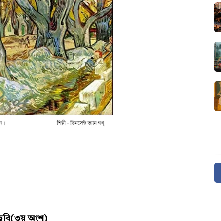
 ও ছবি(৩য় অংশ)