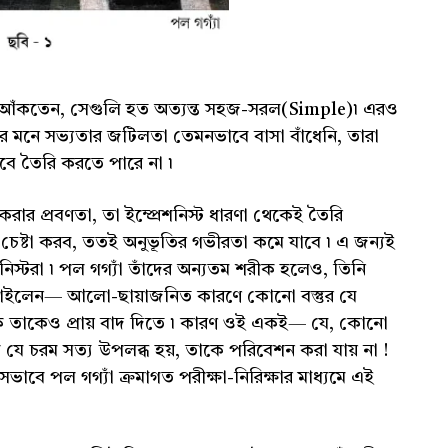
 ছবি আঁকতেন, সেগুলি হত অত্যন্ত সহজ-সরল(Simple)৷ এরও
ের মনে সভ্যতার জটিলতা তেমনভাবে বাসা বাঁধেনি, তারা
বে তৈরি করতে পারে না ৷
ার প্রবণতা, তা ইম্প্রেশনিস্ট ধারণা থেকেই তৈরি
র চেষ্টা করব, ততই অনুভূতির গভীরতা কমে যাবে ৷ এ জন্যই
স্টরা ৷ পল গগ্যাঁ তাঁদের অন্যতম শরীক হলেও, তিনি
াইলেন— আলো-ছায়াজনিত কারণে কোনো বস্তুর যে
তাকেও প্রায় বাদ দিতে ৷ কারণ ওই একই— যে, কোনো
ে যে চরম সত্য উপলব্ধ হয়, তাকে পরিবেশন করা যায় না !
াবে পল গগ্যাঁ ক্রমাগত পরীক্ষা-নিরিক্ষার মাধ্যমে এই