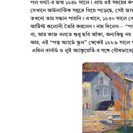
পল গগ্যাঁ-র জন্ম ১৮৪৮ সালে ৷ প্রায় ওই সময়ের কথা
যেখানে আটলান্টিক সমুদ্রে গিয়ে পড়েছে, সেই জায়গাট
তখনো তার সন্ধান পায়নি ৷ এখানে, ১৮৫০ সালে ব
আর্টিস্ট কলোনী তৈরি করলেন ৷ নাম দিলেন— “পন্ত অ
না, আর কাজ বলতে শুধু ছবি আঁকা, অন্যকিছু নয় ৷ প
আর, এই “পন্ত অ্যাভেঁ স্কুল” থেকেই ১৮৮৬ সালে 
এমিল বার্নার্ড ও লুই অ্যাঙ্কুয়েতিঁ-র সঙ্গে যৌথভাব