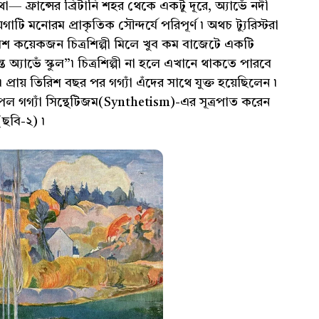
— ফ্রান্সের ব্রিটানি শহর থেকে একটু দূরে, অ্যাভেঁ নদী
ি মনোরম প্রাকৃতিক সৌন্দর্যে পরিপূর্ণ ৷ অথচ ট্যুরিস্টরা
েশ কয়েকজন চিত্রশিল্পী মিলে খুব কম বাজেটে একটি
্যাভেঁ স্কুল”৷ চিত্রশিল্পী না হলে এখানে থাকতে পারবে
্রায় তিরিশ বছর পর গগ্যাঁ এঁদের সাথে যুক্ত হয়েছিলেন ৷
পল গগ্যাঁ সিন্থেটিজম(Synthetism)-এর সূত্রপাত করেন
ে(ছবি-২) ৷