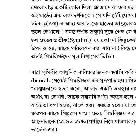
খেলোয়াড় একটি গোল দিল৷ এতে সে বা তার দল যে
ওই মাঠের এক লক্ষ দর্শককে ৷ সে যদি চেঁচিয়ে 
Victry(জয়)-র আদ্যাক্ষর V-কে হাতের আঙুলের মধ্
তুলে দেখালো ৷ সমস্ত দর্শক তক্ষুণি বুঝে গেল সে
হল জয়ের প্রতীক(Symbol)৷ যে কোনো কিছুকেই স
উপলব্ধ হয়, তাকে পরিবেশন করা যায় না ! কিন্তু স
এটাই সিম্বলিস্টদের মূল বিশ্বাসের ভিত্তি ৷
সারা পৃথিবীর আধুনিক কবিতার জনক ফরাসি কবি শা
du mal. থেকেই সিম্বলিজম-এর সুত্রপাত হয় ৷ 
“বাঙ্ময়তাকে হত্যা করো, আত্মার একটি অবস্থার নামই 
অর্থাৎ যা দেখছি, তাকে সরাসরি বর্ণনা করতে হলে 
বাঙ্ময়তা বলা হচ্ছে, যাকে হত্যা করতে হবে ৷ যা 
তারপর তাকে শিল্পরূপ দাও ৷ তবে, সিম্বলিজম-
আন্দোলনের(১৮৬০-১৮৭০)পর্যায়ে নিয়ে যাওয়ার কৃতিত্
ভার্লেন-এর ৷