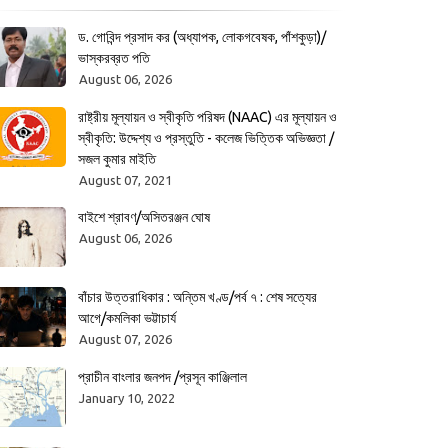
ড. গোবিন্দ প্রসাদ কর (অধ্যাপক, লোকগবেষক, পাঁশকুড়া)/
ভাস্করব্রত পতি
August 06, 2026
রাষ্ট্রীয় মূল্যায়ন ও স্বীকৃতি পরিষদ (NAAC) এর মূল্যায়ন ও
স্বীকৃতি: উদ্দেশ্য ও প্রস্তুতি - কলেজ ভিত্তিক অভিজ্ঞতা /
সজল কুমার মাইতি
August 07, 2021
বাইশে শ্রাবণ/অসিতরঞ্জন ঘোষ
August 06, 2026
বাঁচার উত্তরাধিকার : অন্তিম খণ্ড/পর্ব ৭ : শেষ সত্যের
আগে/কমলিকা ভট্টাচার্য
August 07, 2026
প্রাচীন বাংলার জনপদ /প্রসূন কাঞ্জিলাল
January 10, 2022