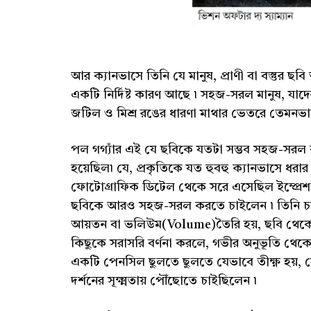
আর ক্যানভাসে তিনি যে মানুষ, প্রাণী বা বস্তুর
একটি নির্দিষ্ট কারণ আছে ৷ সহজ-সরল মানুষ, যাদ
জটিল ও মিশ্র রঙের ধারণা মাথার ভেতরে তেমনভা
পল গগ্যাঁর এই যে ছবিকে যতটা সম্ভব সহজ-সরল কর
হয়েছিল৷ যে, প্রকৃতিকে যত হুবহু ক্যানভাসে ধরা
ফোটোগ্রাফিক ডিটেল থেকে সরে এসেছিল ইম্প্রেশনি
ছবিকে আরও সহজ-সরল করতে চাইলেন ৷ তিনি চ
আয়তন বা ভলিউম(Volume)তৈরি হয়, ছবি থেকে 
কিছুকে সরাসরি বর্ণনা করলে, গভীর অনুভূতি থেক
একটি পেনসিল ছুলতে ছুলতে যেভাবে তীক্ষ্ণ হয়, সেভ
দর্শনের সূক্ষ্মতায় পৌঁছোতে চাইছিলেন ৷