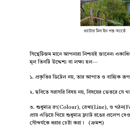
সিন্থেটিজম মানে আপনারা নিশ্চয়ই জানেন৷ একাধিক ল
মূল তিনটি উদ্দেশ্য বা লক্ষ্য হল—
১. প্রকৃতির ডিটেল নয়, তার আপাত ও বাহ্যিক রূপটি
২. ছবিতে সরাসরি বিষয় নয়, বিষয়ের ভেতরে যে 
৩. শুধুমাত্র রং(Colour), রেখা(Line), ও গঠ
প্রায় এড়িয়ে গিয়ে শুধুমাত্র ফ্ল্যাট রঙের প্রলে
সৌন্দর্যকে ধরার চেষ্টা করা ৷ (ক্রমশ)