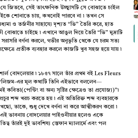
 জিতবে, সেই তাৎক্ষণিক উচ্ছ্বাসটি সে বোঝাতে চাইল
সবাইকে শোনাতে চায়, কখনোই পারবে না ৷ তখন সে
যমা ও তর্জনীর সাহায্যে দৃশ্যত “ভি” তৈরি করে, হাত
 কী বোঝাতে চাইছে ৷ এখানে আঙুল দিয়ে তৈরি “ভি” মুদ্রাটি
রাসরি বর্ণনা করলে, গভীর অনুভূতি থেকে যে চরম সত্য
েক্ষেত্রে প্রতীক ব্যবহার করলে কাজটি খুব সহজ হয়ে যায় ৷
র্ল বোদলেয়ার ৷ ১৮৫৭ সালে তাঁর প্রথম বই Les Fleurs
সিম্বলিজম-এর মূল কথাটি তিনি এইভাবে বললেন—
কবিতা(পেন্টিং বা অন্য সৃষ্টির ক্ষেত্রেও তা প্রযোজ্য)”৷
প্রচুর শব্দ খরচ করতে হয় ৷ এই অতিরিক্ত শব্দ ব্যবহারকে
দেখছো, তাকে, শুধু দেখে বর্ণনা না করে আত্মীকরণ করো ৷
এর এই ভাবনায় বোদলেয়ার পাইওনীয়ার হলেও একে
ব তাঁরই দুই ভাবশিষ্য স্তেফান ম্যালার্মে এবং পল