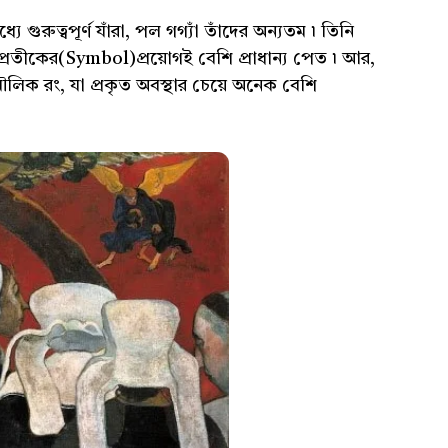
যে গুরুত্বপূর্ণ যাঁরা, পল গগ্যাঁ তাঁদের অন্যতম ৷ তিনি
্রতীকের(Symbol)প্রয়োগই বেশি প্রাধান্য পেত ৷ আর,
লিক রং, যা প্রকৃত অবস্থার চেয়ে অনেক বেশি