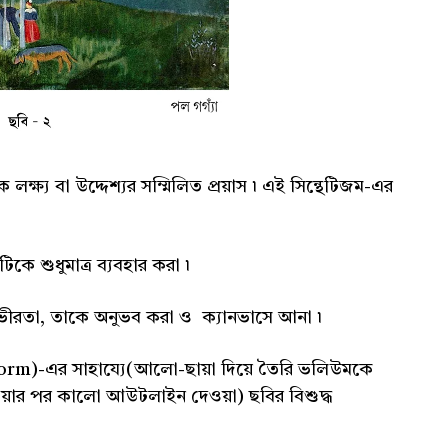
ক্ষ্য বা উদ্দেশ্যর সম্মিলিত প্রয়াস ৷ এই সিন্থেটিজম-এর
কে শুধুমাত্র ব্যবহার করা ৷
গভীরতা, তাকে অনুভব করা ও ক্যানভাসে আনা ৷
ন(Form)-এর সাহায্যে(আলো-ছায়া দিয়ে তৈরি ভলিউমকে
প দেওয়ার পর কালো আউটলাইন দেওয়া) ছবির বিশুদ্ধ