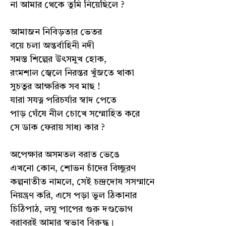
না আমার থেকে তুমি নিয়েছিলে ?
আমাজন নিবিড়তার ভেতর
বয়ে চলা অন্তর্বাহিনী নদী
সমস্ত শিল্পের উৎসমুখ হোক,
রংমশাল জ্বেলে নিরন্তর খুঁজতে থাকা
সুচতুর আক্ষরিক সব মাছ !
যারা সযত্ন পরিচর্যার স্বাদ পেতে
পাড় ঘেঁষে নীল চোখে সম্মোহিত করে
সে ডাক ফেরায় সাধ্য কার ?
অপেক্ষার অসমতল বরাত ভেঙে
এখনো কোন, শোভন চাঁদের বিচ্ছুরণ
কল্পনাতীত নামলে, সেই চন্দ্রদোষ সসম্মানে
নিয়ন্ত্রণ করি, এসে পড়া ভুল ঠিকানার
চিঠিপাঠ, লঘু পাপের গুরু দণ্ডভোগ
বরাবরই আমার স্বভাব বিরুদ্ধ।