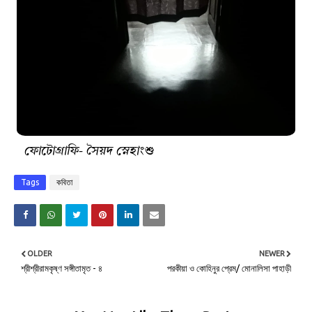
ফোটোগ্রাফি- সৈয়দ স্নেহাংশু
Tags
কবিতা
OLDER
NEWER
শ্রীশ্রীরামকৃষ্ণ সঙ্গীতামৃত - ৪
পরকীয়া ও কোহিনুর প্রেম/ মোনালিসা পাহাড়ী