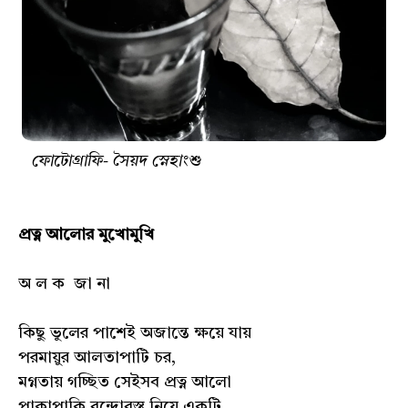
ফোটোগ্রাফি- সৈয়দ স্নেহাংশু
প্রত্ন আলোর মুখোমুখি
অ ল ক জা না
কিছু ভুলের পাশেই অজান্তে ক্ষয়ে যায়
পরমায়ুর আলতাপাটি চর,
মগ্নতায় গচ্ছিত সেইসব প্রত্ন আলো
পাকাপাকি বন্দোবস্ত নিয়ে একটি