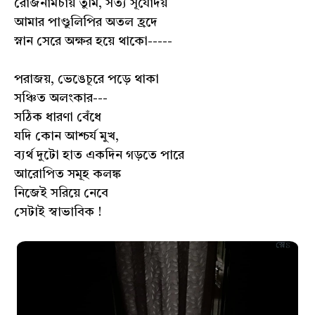
রোজনামচায় তুমি, সত্য সূর্যোদয়
আমার পাণ্ডুলিপির অতল হ্রদে
স্নান সেরে অক্ষর হয়ে থাকো-----
পরাজয়, ভেঙেচূরে পড়ে থাকা
সঞ্চিত অলংকার---
সঠিক ধারণা বেঁধে
যদি কোন আশ্চর্য মুখ,
ব্যর্থ দুটো হাত একদিন গড়তে পারে
আরোপিত সমূহ কলঙ্ক
নিজেই সরিয়ে নেবে
সেটাই স্বাভাবিক !