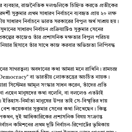
বাক্সের ব্যবহার, রাজনৈতিক দলগুলিকে চিহ্নিত করতে প্রতীকের
দর্শী সুকুমার প্রথম সাধারণ নির্বাচনে ব্যবহৃত প্রায় ২০ লক্ষ
ীয় সাধারণ নির্বাচনে ভারত সরকারের বিপুল অর্থ সাশ্রয় হয়।
ুদানের সাধারণ নির্বাচন প্রক্রিয়াটিও সুকুমার সেনের
াসন প্রকল্পের কাজেও তাঁর প্রশাসনিক দক্ষতার বিপুল পরিচয়
ঞ্জিনিয়ার হিসাবে তাঁর সাথে কাজ করবার অভিজ্ঞতা লিপিবদ্ধ
েনের সাগরতুল্য অবদানের কথা আমরা মনে রাখিনি। রামচন্দ্র
Democracy" বা ভারতীয় লোকতন্ত্রের অচর্চিত নায়ক।
ে যারা সিস্টেমর আমূল সংস্কার সাধন করেন, তাঁদের প্রতি
 এহেন মানুষদের কথা বলেনি, বা বললেও এতটাই
ইতিহাস-নির্মাতা মানুষের উপর তাই সে-বিস্মৃতির দায়
বেশ কয়েকবার সুকুমার সেনের কথা লিখেছেন। কিন্তু
োপকথন, দুই আধিকারিকের প্রশাসনিক বিষয় সংক্রান্ত
চন কমিশনের প্রথম দুটি নির্বাচন-রিপোর্টের ভূমিকায়