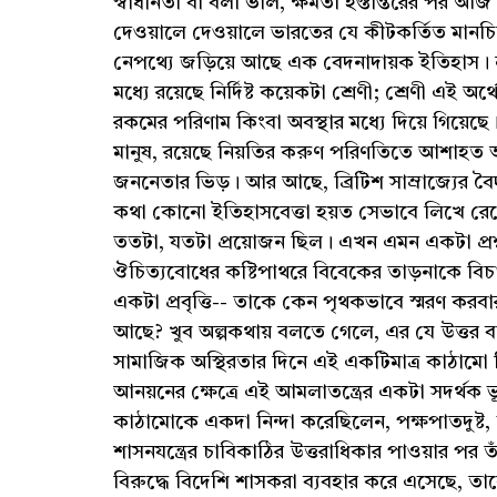
স্বাধীনতা বা বলা ভাল, ক্ষমতা হস্তান্তরের পর 
দেওয়ালে দেওয়ালে ভারতের যে কীটকর্তিত মানচিত
নেপথ্যে জড়িয়ে আছে এক বেদনাদায়ক ইতিহাস। লক্
মধ্যে রয়েছে নির্দিষ্ট কয়েকটা শ্রেণী; শ্রেণী এই
রকমের পরিণাম কিংবা অবস্থার মধ্যে দিয়ে গিয়েছে। স
মানুষ, রয়েছে নিয়তির করুণ পরিণতিতে আশাহত আদর্শবা
জননেতার ভিড়। আর আছে, ব্রিটিশ সাম্রাজ্যের বৈদূর্
কথা কোনো ইতিহাসবেত্তা হয়ত সেভাবে লিখে রেখ
ততটা, যতটা প্রয়োজন ছিল। এখন এমন একটা প্রশ্ন
ঔচিত্যবোধের কষ্টিপাথরে বিবেকের তাড়নাকে বিচা
একটা প্রবৃত্তি-- তাকে কেন পৃথকভাবে স্মরণ কর
আছে? খুব অল্পকথায় বলতে গেলে, এর যে উত্তর বা যু
সামাজিক অস্থিরতার দিনে এই একটিমাত্র কাঠামো ছি
আনয়নের ক্ষেত্রে এই আমলাতন্ত্রের একটা সদর্থক
কাঠামোকে একদা নিন্দা করেছিলেন, পক্ষপাতদুষ্ট,
শাসনযন্ত্রের চাবিকাঠির উত্তরাধিকার পাওয়ার পর
বিরুদ্ধে বিদেশি শাসকরা ব্যবহার করে এসেছে, তাক