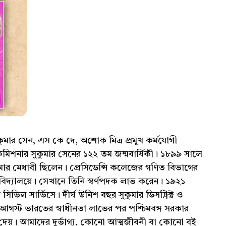
ুকুমার সেন, এস কে দে, অশোক মিত্র প্রমুখ কর্মযোগী
কমিশনার সুকুমার সেনের ১২২ তম জন্মবার্ষিকী। ১৮৯৯ সালে
কুমার মেধাবী ছিলেন। প্রেসিডেন্সি কলেজের গণিত বিভাগের
্ববিদ্যালয়ে। সেখানে তিনি স্বর্ণপদক লাভ করেন। ১৯২১
িভিল সার্ভিসে। দীর্ঘ উনিশ বছর সুকুমার ডিসট্রিক্ট ও
্ট ভারতের স্বাধীনতা লাভের পর পশ্চিমবঙ্গ সরকার
ে দেয়। আমাদের দুর্ভাগ্য, কোনো আত্মজীবনী বা কোনো বই