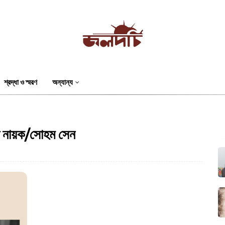
শ্রদ্ধা ও স্মরণ
অন্যান্য
চিত নায়ক/সোহম সেন