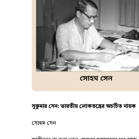
সুকুমার সেন:
ভারতীয় লোকতন্ত্রের অচর্চিত নায়ক
সোহম সেন