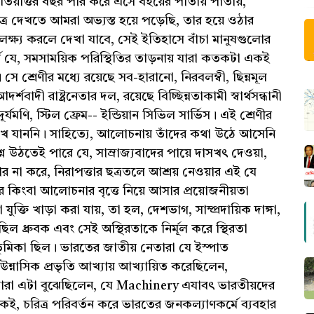
আজ তিয়াত্তর বছর পার করে এসে বইয়ের পাতায় পাতায়,
্র দেখতে আমরা অভ্যস্ত হয়ে পড়েছি, তার হয়ে ওঠার
ষ্য করলে দেখা যাবে, সেই ইতিহাসে বাঁচা মানুষগুলোর
 অর্থে যে, সমসাময়িক পরিস্থিতির তাড়নায় যারা কতকটা একই
ে শ্রেণীর মধ্যে রয়েছে সব-হারানো, নিরবলম্বী, ছিন্নমূল
দী রাষ্ট্রনেতার দল, রয়েছে বিচ্ছিন্নতাকামী স্বার্থসন্ধানী
যমণি, স্টিল ফ্রেম-- ইন্ডিয়ান সিভিল সার্ভিস। এই শ্রেণীর
ে যাননি। সাহিত্যে, আলোচনায় তাঁদের কথা উঠে আসেনি
 উঠতেই পারে যে, সাম্রাজ্যবাদের পায়ে দাসখৎ দেওয়া,
র না করে, নিরাপত্তার ছত্রতলে আশ্রয় নেওয়ার এই যে
বার কিংবা আলোচনার বৃত্তে নিয়ে আসার প্রয়োজনীয়তা
ক্তি খাড়া করা যায়, তা হল, দেশভাগ, সাম্প্রদায়িক দাঙ্গা,
ল ধ্রুবক এবং সেই অস্থিরতাকে নির্মূল করে স্থিরতা
 ভূমিকা ছিল। ভারতের জাতীয় নেতারা যে ইস্পাত
 উন্নাসিক প্রভৃতি আখ্যায় আখ্যায়িত করেছিলেন,
 তাঁরা এটা বুঝেছিলেন, যে Machinery এযাবৎ ভারতীয়দের
েই, চরিত্র পরিবর্তন করে ভারতের জনকল্যাণকর্মে ব্যবহার