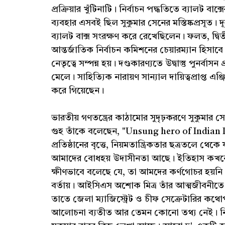
প্রক্রিয়ার খুঁটিনাটি। নির্বাচন পদ্ধতিতে ব্যালট 
ব্যবহার এসবই ছিল সুকুমার সেনের মস্তিষ্কপ্রসূত। দূর
ব্যালট বাক্স সংরক্ষণ করে রেখেছিলেন। ফলত, দ্বিত
আন্তর্জাতিক নির্বাচন কমিশনের চেয়ারম্যান হিসাবে স
নেতৃত্বে সম্পন্ন হয়। দণ্ডকারণ্যতে উদ্বাস্তু পুনর্ব
মেলে। সাহিত্যিক নারায়ণ সান্যাল দায়িত্বপ্রাপ্ত এ
করে গিয়েছেন।
ভারতীয় গণতন্ত্রের কাঠামোর সুদৃঢ়করণে সুকুমার স
গুহ তাঁকে বলেছেন, "Unsung hero of Indian 
প্রতিষ্ঠানের বৃত্তে, নিয়মতান্ত্রিকতার ছত্রতলে থেক
আমাদের বোধহয় উদাসীনতা আছে। ইতিহাস কখনো
ক্ষীণভাবে বলেছে যে, তা আমদের কর্ণগোচর হয়নি। 
বর্তায়। আইসিএস অশোক মিত্র তাঁর আত্মজীবনীতে 
তাতে জেলা ম্যাজিস্ট্রেট ও চীফ সেক্রেটারির কথ
আলোচনা ব্যতীত আর তেমন কোনো তথ্য নেই। নির্বা