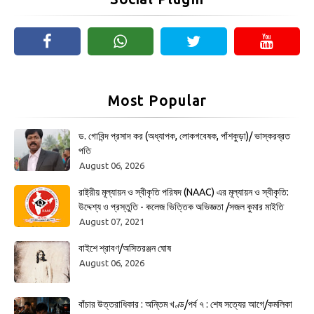
Most Popular
ড. গোবিন্দ প্রসাদ কর (অধ্যাপক, লোকগবেষক, পাঁশকুড়া)/ ভাস্করব্রত
পতি
August 06, 2026
রাষ্ট্রীয় মূল্যায়ন ও স্বীকৃতি পরিষদ (NAAC) এর মূল্যায়ন ও স্বীকৃতি:
উদ্দেশ্য ও প্রস্তুতি - কলেজ ভিত্তিক অভিজ্ঞতা /সজল কুমার মাইতি
August 07, 2021
বাইশে শ্রাবণ/অসিতরঞ্জন ঘোষ
August 06, 2026
বাঁচার উত্তরাধিকার : অন্তিম খণ্ড/পর্ব ৭ : শেষ সত্যের আগে/কমলিকা