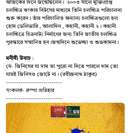
আজকের দিনে জন্মেছিলেন। ২০০৩ সালে মুক্তিপ্রাপ্ত
চলচ্চিত্র ঝংকার বিটসের মাধ্যমে তিনি চলচ্চিত্র পরিচালনা
শুরু করেন। তাঁর পরিচালিত অন্যান্য চলচ্চিত্রগুলো হল
হোম ডেলিভারি , আলাদিন , কহানী, কহানী ২। কহানী
চলচ্চিত্রে চিত্রনাট্য নির্মাণের জন্য তিনি জাতীয় চলচ্চিত্র
পুরস্কারে সম্মানিত হন।জন্মদিনে শুভেচ্ছা ও শুভকামনা।
মনীষী উবাচ
:
যে- জিনিসের যা দাম তা পুরো না দিতে পারলে দাম তো
যায়ই জিনিসও জোটে না। (রবীন্দ্রনাথ ঠাকুর)
---------------------------
সংকলক- রুম্পা প্রতিহার
---------------------------