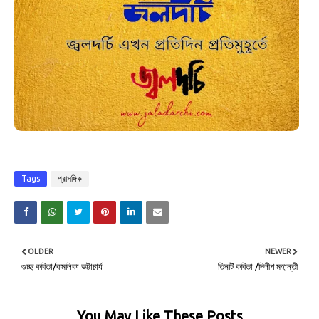
Tags
প্রাসঙ্গিক
OLDER
NEWER
গুচ্ছ কবিতা/কমলিকা ভট্টাচার্য
তিনটি কবিতা /দিলীপ মহান্তী
You May Like These Posts