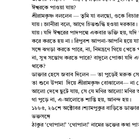
ঈশ্বরকে পাওয়া যায়?
শ্রীরামকৃষ্ণ বললেন — তুমি যা বলছো, ওকে বি
যায়। জ্ঞানীরা বলে, আগে চিত্তশুদ্ধি হওয়া দরকা
যায়। যদি ঈশ্বরের পাদপদ্মে একবার ভক্তি হয়, যদি 
করে করতে হয় না। রিপুবশ আপনা-আপনি হয়ে যা
সঙ্গে ঝগড়া করতে পারে, না, নিমন্ত্রণে গিয়ে খ
না, সুখ সম্ভোগ করতে পারে? বাদুলে পোকা যদি
থাকে?
ডাক্তার হেসে জবাব দিলেন — তা পুড়েই মরুক সে
তা শুনে উপমা দিয়ে শ্রীরামকৃষ্ণ বোঝালেন— না গ
আলো দেখে ছুটে যায়, সে যে মণির আলো! মণির আল
গা পুড়ে না, এ-আলোতে শান্তি হয়, আনন্দ হয়।
১৮৮৫, ২৬শে অক্টোবর।শ্যামপুকুর বাড়িতে ডাক্তার সর
ভক্তসঙ্গে
ঠাকুর ‘গোপাল!’ ‘গোপাল!’ নামের ভক্তের কথা প