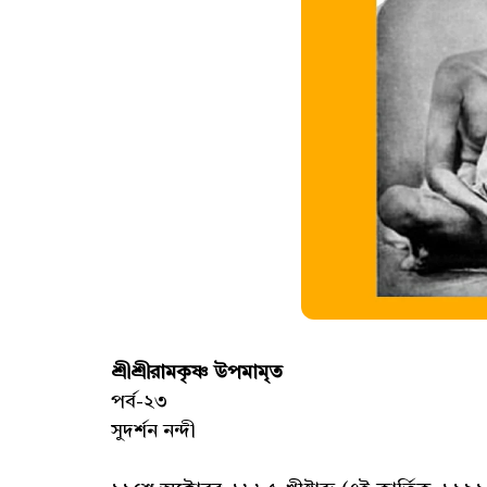
শ্রীশ্রীরামকৃষ্ণ উপমামৃত
পর্ব-২৩
সুদর্শন নন্দী