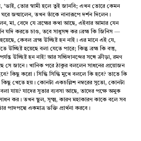
ে, ‘ভাই, তোর স্বামী হলে তুই জানবি; এখন তোরে কেমন
রে জন্মালেন, তখন তাঁকে নানারূপে দর্শন দিলেন।
ন, মা, বেদে যে ব্রহ্মের কথা আছে, এইবার আমার যেন
র্শন যদি করতে চাও, তবে সাধুসঙ্গ কর।ব্রহ্ম কি জিনিস —
েছে, কেবল ব্রহ্ম উচ্ছিষ্ট হন নাই। এর মানে এই যে,
তে উচ্ছিষ্ট হয়েছে বলা যেতে পারে; কিন্তু ব্রহ্ম কি বস্তু,
্যন্ত উচ্ছিষ্ট হন নাই! আর সচ্চিদানন্দের সঙ্গে ক্রীড়া, রমণ
েছে সে জানে। খানিক পরে ঠাকুর বললেন সাধনের প্রয়োজন
বে? কিছু করো। সিদ্ধি সিদ্ধি মুখে বললে কি হবে? তাতে কি
। কিছু খেতে হয়। কোনটা একচল্লিশ নম্বরের সুতো, কোনটা
 বলা যায়? যাদের সুতার ব্যবসা আছে, তাদের পক্ষে অমুক
 সাধন কর। তখন স্থূল, সূক্ষ্ম, কারণ মহাকারণ কাকে বলে সব
ঁর পাদপদ্মে একমাত্র ভক্তি প্রার্থনা করবে।