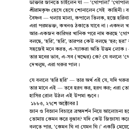
ডাক্তার জানতে চাইলেন যা — ‘গোপাল!’ ‘গোপাল।
শ্রীরামকৃষ্ণ হেসে হেসে শোনালেন সেই কাহিনী
বৈষ্ণব — গলায় মালা, কপালে তিলক, হস্তে হরিন
এরা পরমভক্ত, কখনও ঠকাতে যাবে না। একদল খ
আর-একজন কারিগর খানিক পরে নাম করছে ‘গোপ
বলছে, ‘হরি’, ‘হরি’, তারপর কেউ বলছে ‘হর; হর!
সহজেই মনে করত, এ-স্যাকরা অতি উত্তম লোক। — 
তার মনের ভাব, এ-সব (খদ্দের) কে? যে বললে ‘
দেখলুম, এরা গরুর পাল।
যে বললে ‘হরি হরি’ — তার অর্থ এই যে, যদি গরুর
তার মানে এই — তবে হরণ কর, হরণ কর; এরা ত
হাসির রোল উঠল এই উপমা শুনে।
১৮৮৫, ২৭শে অক্টোবর l
জ্ঞান ও বিজ্ঞান বিচারে ব্রহ্মদর্শন নিয়ে আলোচনা হ
তোমায় কেমন করে বুঝাব? যদি কেউ জিজ্ঞাসা করে
বলতে পার, ‘কেমন ঘি না যেমন ঘি।’ একটি মেয়েকে 