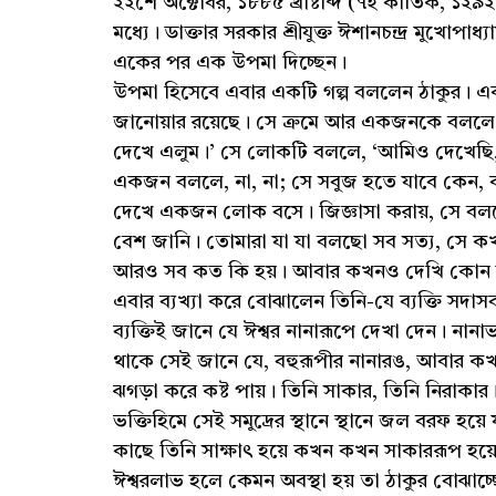
২২শে অক্টোবর, ১৮৮৫ খ্রীষ্টাব্দ (৭ই কার্তিক, ১২৯২,
মধ্যে। ডাক্তার সরকার শ্রীযুক্ত ঈশানচন্দ্র মুখো
একের পর এক উপমা দিচ্ছেন।
উপমা হিসেবে এবার একটি গল্প বললেন ঠাকুর। এ
জানোয়ার রয়েছে। সে ক্রমে আর একজনকে বললে,
দেখে এলুম।’ সে লোকটি বললে, ‘আমিও দেখেছি,
একজন বললে, না, না; সে সবুজ হতে যাবে কেন, 
দেখে একজন লোক বসে। জিজ্ঞাসা করায়, সে বল
বেশ জানি। তোমারা যা যা বলছো সব সত্য, সে
আরও সব কত কি হয়। আবার কখনও দেখি কোন র
এবার ব্যখ্যা করে বোঝালেন তিনি-যে ব্যক্তি সদাসর্
ব্যক্তিই জানে যে ঈশ্বর নানারূপে দেখা দেন। নান
থাকে সেই জানে যে, বহুরূপীর নানারঙ, আবার 
ঝগড়া করে কষ্ট পায়। তিনি সাকার, তিনি নিরাকার।
ভক্তিহিমে সেই সমুদ্রের স্থানে স্থানে জল বরফ হ
কাছে তিনি সাক্ষাৎ হয়ে কখন কখন সাকাররূপ হয়ে
ঈশ্বরলাভ হলে কেমন অবস্থা হয় তা ঠাকুর বোঝাচ