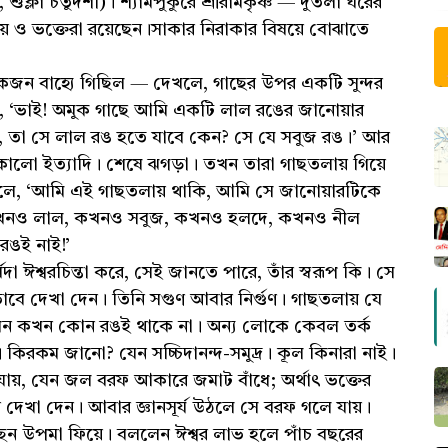
 শুক্লা চতুর্দশী)। শ্যামপুকুরে শ্রীরামকৃষ্ণ — দুতলা ঘরের
পাধ্যায় ও ভক্তেরা রয়েছেন।সাকার নিরাকার বিষয়ে বোঝাতে
কজন বাহ্যে গিছিল — দেখলে, গাছের উপর একটি সুন্দর
 ‘ভাই! অমুক গাছে আমি একটি লাল রঙের জানোয়ার
 তা সে লাল রঙ হতে যাবে কেন? সে যে সবুজ রঙ।’ আর
কালো ইত্যাদি। শেষে ঝগড়া। তখন তারা গাছতলায় গিয়ে
লে, ‘আমি এই গাছতলায় থাকি, আমি সে জানোয়ারটিকে
 কখনও লাল, কখনও সবুজ, কখনও হলদে, কখনও নীল
ঙই নাই!’
বদা ঈশ্বরচিন্তা করে, সেই জানতে পারে, তাঁর স্বরূপ কি। সে
াভাবে দেখা দেন। তিনি সগুণ আবার নির্গুণ। গাছতলায় যে
কখন কখন কোন রঙই থাকে না। অন্য লোকে কেবল তর্ক
 কিরকম জানো? যেন সচ্চিদানন্দ-সমুদ্র। কূল কিনারা নাই।
য়ে যায়, যেন জল বরফ আকারে জমাট বাঁধে; অর্থাৎ ভক্তের
 দেখা দেন। আবার জ্ঞানসূর্য উঠলে সে বরফ গলে যায়।
্ছেন উপমা ফিয়ে। বললেন ঈশ্বর লাভ হলে পাঁচ বছরের