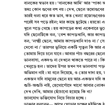
বালকের স্বভাব হয়। ‘বালকের আমি’ আর ‘পাকা আম
তমঃ কোন গুণের বশ নয়। দেখ, ছেলে তমোগুণের ব
তারই গলা ধরে কত ভাব, কত খেলা! রজোগুণেরও ব
পরেই সব পড়ে রইল; মার কাছে ছুটেছে। হয়তো এখ
খুলে পড়ে গেছে। হয় কাপড়ের কথা একেবারে ভুল
যদি ছেলেটিকে বল, ‘বেশ কাপড়খানি, কার কাপড় 
বল, ‘লক্ষ্মী ছেলে, আমায় কাপড়খানি দাও না।’ স
দেবো না।’ তারপর ভুলিয়ে একটি পুতুল কি আর এক
তোমায় দিয়ে চলে যাবে। আবার পাঁচ বছরের ছেলের 
ভালবাসা, একদণ্ড না দেখলে থাকতে পারে না। কিন
খেলুড়ে হল। তাদের উপর তখন সব ভালবাসা পড়ল
অভিমান নাই। মা বলে দিয়েছে, ও তোর দাদা হয়,
একজন যদি বামুনের ছেলে হয় আর-একজন যদি ক
শুচি-অশুচি নাই, হেগোপোঁদে খাবে! আবার লোকল
দেখ দেখি, আমার ছোঁচানো হয়েছে কি না?
জ্ঞানযোগ ভক্তিযোগ নিয়ে বিচার হচ্ছে।
ডাক্তার বললেন— আগে ঘোড়ার চক্ষের দুইদিকে ঠু