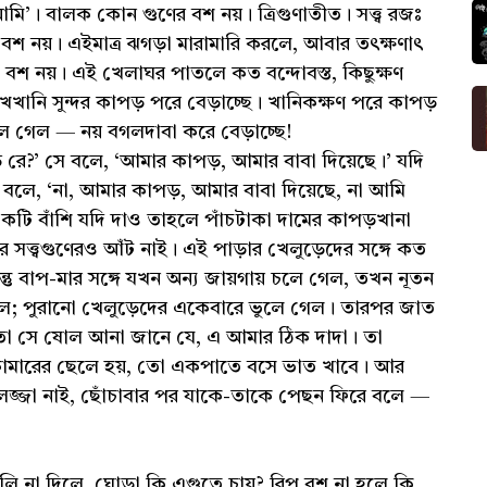
ি’। বালক কোন গুণের বশ নয়। ত্রিগুণাতীত। সত্ত্ব রজঃ
শ নয়। এইমাত্র ঝগড়া মারামারি করলে, আবার তৎক্ষণাৎ
শ নয়। এই খেলাঘর পাতলে কত বন্দোবস্ত, কিছুক্ষণ
খানি সুন্দর কাপড় পরে বেড়াচ্ছে। খানিকক্ষণ পরে কাপড়
ে গেল — নয় বগলদাবা করে বেড়াচ্ছে!
রে?’ সে বলে, ‘আমার কাপড়, আমার বাবা দিয়েছে।’ যদি
ে বলে, ‘না, আমার কাপড়, আমার বাবা দিয়েছে, না আমি
টি বাঁশি যদি দাও তাহলে পাঁচটাকা দামের কাপড়খানা
সত্ত্বগুণেরও আঁট নাই। এই পাড়ার খেলুড়েদের সঙ্গে কত
্তু বাপ-মার সঙ্গে যখন অন্য জায়গায় চলে গেল, তখন নূতন
; পুরানো খেলুড়েদের একেবারে ভুলে গেল। তারপর জাত
 তা সে ষোল আনা জানে যে, এ আমার ঠিক দাদা। তা
ামারের ছেলে হয়, তো একপাতে বসে ভাত খাবে। আর
জ্জা নাই, ছোঁচাবার পর যাকে-তাকে পেছন ফিরে বলে —
লি না দিলে, ঘোড়া কি এগুতে চায়? রিপু বশ না হলে কি