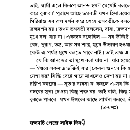
ভাই, স্বামী এলে কিরূপ আনন্দ হয়?’ মেয়েটি বলল
করে বুঝাব।’ পুরাণে আছে ভগবতী যখন হিমালয়ের ঘ
গিরিরাজ সব রূপ দর্শন করে শেষে ভগবতীকে বললে
ব্রহ্মদর্শন হয়। তখন ভগবতী বললেন, বাবা, ব্রহ্মদ
মুখে বলা যায় না। একজন বলেছিল — সব উচ্ছিষ্ট হয়
বেদ, পুরাণ, তন্ত্র, আর সব শাস্ত্র, মুখে উচ্চারণ হওয়া
কেউ এ-পর্যন্ত মুখে বলতে পারে নাই। তাই ব্রহ্ম এ পর
— যে কি আনন্দের তা মুখে বলা যায় না। যার হয়
— ঈশ্বরে একমাত্র ভক্তিই সার ]কেবল শুনলে কি হ
নেশা হয়? সিদ্ধি বেটে গায়ে মাখলেও নেশা হয় না
চল্লিশ নম্বরের — সুতার ব্যবসা না করলে এ-সব কি
নম্বরের সুতা দেওয়া কিছু শক্ত নয়! তাই বলি, কিছু
বুঝতে পারবে। যখন ঈশ্বরের কাছে প্রার্থনা করবে, তা
(ক্রমশঃ)
জ্বলদর্চি পেজে লাইক দিন👇