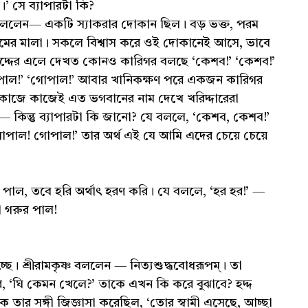
’ সে ব্যাপারটা কি?
। বললেন— একটি স্যাকরার দোকান ছিল। বড় ভক্ত, পরম
ামের মালা। সকলে বিশ্বাস করে ওই দোকানেই আসে, ভাবে
দ্দের এলে দেখত কোনও কারিগর বলছে ‘কেশব!’ ‘কেশব!’
াল!’ ‘গোপাল!’ আবার খানিকক্ষণ পরে একজন কারিগর
’ কাজে কাজেই এত ভগবানের নাম দেখে খরিদ্দারেরা
কিন্তু ব্যাপারটা কি জানো? যে বললে, ‘কেশব, কেশব!’
গোপাল! গোপাল!’ তার অর্থ এই যে আমি এদের চেয়ে চেয়ে
 পাল, তবে হরি অর্থাৎ হরণ করি। যে বললে, ‘হর হর!’ —
ো গরুর পাল!
চ্ছে। শ্রীরামকৃষ্ণ বললেন — নিত্যশুদ্ধবোধরূপম্‌। তা
, ‘ঘি কেমন খেলে?’ তাকে এখন কি করে বুঝাবে? হদ্দ
তার সঙ্গী জিজ্ঞাসা করেছিল, ‘তোর স্বামী এসেছে, আচ্ছা