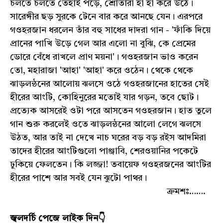
চলতে চলতে তেহাই পড়ে, শ্রোতারা হাঁ হাঁ করে উঠে।
সারেঙ্গীর ছড় সুরকে টেনে বার করে আনছে যেন। এরপরে
গওহরজান ধরলেন তাঁর বহু সাধের দাদরা গান - 'ফাঁকি দিয়ে
প্রানের পাখি উড়ে গেল আর এলো না বুঝি, কে প্রেমের
ডোরে বেঁধে রাখলে প্রাণ ময়না'। গওহরজান ভাও করেন
তো, মহারাজা 'আহা' 'আহা' করে ওঠেন। থেকে থেকে
ঝাড়লন্ঠনের আলোয় ঝলসে ওঠে গওহরজানের হাতের সেই
হীরের আংটি, কোহিনুরের মতোই যার গড়ন, তবে ছোট।
প্রত্যেক আসরেই ওটা পরে আসতেন গওহরজান। হাত তুলে
গান শুরু করলেই ওতে ঝাড়লন্ঠনের আলো লেগে ঝলসে
উঠত, আর তাই না দেখে নাচ ঘরের বড় বড় রইস আদমিরা
তাদের হীরের আংটিগুলো পাঞ্জাবি, শেরওয়ানির পকেটে
ঢুকিয়ে ফেলতেন। কি লজ্জা! তবায়েফ গওহরজনের আংটির
হীরের পাশে আর সবই যেন ঝুটো পাথর।
ক্রমশঃ…….
জ্বলদর্চি পেজে লাইক দিন👇