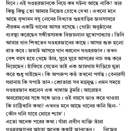
দিনে। এই গওহরজানকে নিয়ে কম ঘটনা আছে নাকি? তার
কিছু কিছু তো আমার নিজের চোখে দেখা। এখনো মনে
আছে বৃন্দাবন বসু লেনের বিখ্যাত গুহবাড়ির জলসাঘরে
ঐরকম একটি গানের আসর বসেছে। গোটা অনুষ্ঠানের
ব্যবস্থা করেছেন সঙ্গীতসাধক বিজয়লাল মুখোপাধ্যায়। তিনি
আবার গান শিখতেন গওহরজানের কাছে। আসর শুরু হলো
রাত করে। জমাট আসরে গান ধরলেন গওহরজান। তখন
বেশ বয়স হয়ে গেছে তাঁর, ঘুরে ঘুরে আসরের নাচ বন্ধ করে
দিয়েছেন। হাঁফিয়ে যেতেন তাই এক জায়গায় দাঁড়িয়ে মুদ্রা
করে শুধু গাইছেন। কি অপরুপ কন্ঠ তখনো পর্যন্ত। বেনারসী
ঘরানায় কি সপাট তান। শ্রোতারা সব মন্ত্রমুগ্ধ। এমন সময়ে
গওহরজান ধরলেন এক খাম্বাজ ঠুমরি। আরোহন
অবরোহনের সঙ্গে সঙ্গে ভাও। ওই বয়সে ভাও করে গাওয়া
কি চাট্টিখানি কথা? এখনও মনে আছে গানের কলি ছিল- '
কৌন গলি যায়ে মোরে শ্যাম'।
এতো অনেক পরের কথা। যাঁরা প্রবীণ ব্যক্তি তাঁরা
গওহরজানের আরো অনেক কথাই জানতেন। নিজের