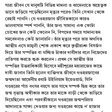
সারা জীবন যে মানুষটি বিভিন্ন মামলা ও ঝামেলাতে অহেতুক
ভাবে জড়িয়ে পড়েছিলেন মৃত্যুর পরেও তিনি সেখান থেকে
রেহাই পাননি। যে গওহরজান জীবিতকালে কারও
ভালবাসার স্পর্শ পাননি, তাঁর জন্য সামান্য এক ফোটা
চোখের জল কেউ ফেলেন নি, বিপদের সময়ে সামান্যতম
সমবেদনাও কেউ জানায়নি। তাঁর মৃত্যুর পরে তার অগণিত
আত্মীয় এসে মামুলী শোক প্রকাশ করে কুম্ভীরাশ্রু বিসর্জন
দিয়ে তাঁর সম্পত্তির বা গচ্ছিত টাকার দাবীদার বলে নিজেদের
প্রতিপন্ন করতে শুরু করলেন। প্রথম যে আত্মীয় তাঁর
সম্পত্তির উত্তরাধিকারী হিসেবে মহীশূরের মহারাজের কাছে
দাবী জানান তিনি হলেন ব্যক্তিগত জীবনে গওহরজানের
জন্মদাতা আর্মেনীয় রবার্ট উইলিয়াম ইয়েওয়ার্ড, যিনি
গওহরের পাঁচ বৎসর বয়সে তার সাথে সম্পর্ক ছিন্ন করে তার
জন্ম বৃত্তান্ত অস্বীকার করে তার মাকে বাড়ী থেকে তাড়িয়ে
দিয়েছিলেন এবং পরবর্তীকালে গওহরের জন্মপরিচয়
আদালতে সাক্ষ্য দেওয়ার জন্য গওহরের কাছে ন' হাজার