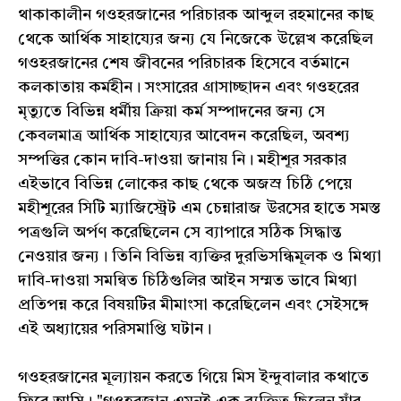
থাকাকালীন গওহরজানের পরিচারক আব্দুল রহমানের কাছ
থেকে আর্থিক সাহায্যের জন্য যে নিজেকে উল্লেখ করেছিল
গওহরজানের শেষ জীবনের পরিচারক হিসেবে বর্তমানে
কলকাতায় কর্মহীন। সংসারের গ্রাসাচ্ছাদন এবং গওহরের
মৃত্যুতে বিভিন্ন ধর্মীয় ক্রিয়া কর্ম সম্পাদনের জন্য সে
কেবলমাত্র আর্থিক সাহায্যের আবেদন করেছিল, অবশ্য
সম্পত্তির কোন দাবি-দাওয়া জানায় নি। মহীশূর সরকার
এইভাবে বিভিন্ন লোকের কাছ থেকে অজস্র চিঠি পেয়ে
মহীশূরের সিটি ম্যাজিস্ট্রেট এম চেন্নারাজ উরসের হাতে সমস্ত
পত্রগুলি অর্পণ করেছিলেন সে ব্যাপারে সঠিক সিদ্ধান্ত
নেওয়ার জন্য। তিনি বিভিন্ন ব্যক্তির দুরভিসন্ধিমূলক ও মিথ্যা
দাবি-দাওয়া সমন্বিত চিঠিগুলির আইন সম্মত ভাবে মিথ্যা
প্রতিপন্ন করে বিষয়টির মীমাংসা করেছিলেন এবং সেইসঙ্গে
এই অধ্যায়ের পরিসমাপ্তি ঘটান।
গওহরজানের মূল্যায়ন করতে গিয়ে মিস ইন্দুবালার কথাতে