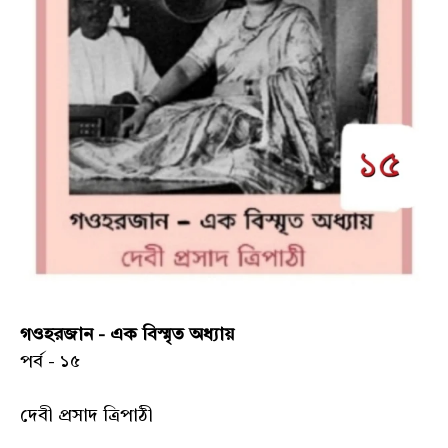
গওহরজান - এক বিস্মৃত অধ্যায়
পর্ব - ১৫
দেবী প্রসাদ ত্রিপাঠী