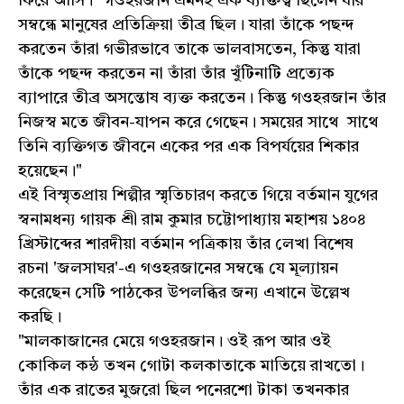
ফিরে আসি। "গওহরজান এমনই এক ব্যক্তিত্ব ছিলেন যাঁর
সম্বন্ধে মানুষের প্রতিক্রিয়া তীব্র ছিল। যারা তাঁকে পছন্দ
করতেন তাঁরা গভীরভাবে তাকে ভালবাসতেন, কিন্তু যারা
তাঁকে পছন্দ করতেন না তাঁরা তাঁর খুঁটিনাটি প্রত্যেক
ব্যাপারে তীব্র অসন্তোষ ব্যক্ত করতেন। কিন্তু গওহরজান তাঁর
নিজস্ব মতে জীবন-যাপন করে গেছেন। সময়ের সাথে সাথে
তিনি ব্যক্তিগত জীবনে একের পর এক বিপর্যয়ের শিকার
হয়েছেন।"
এই বিস্মৃতপ্রায় শিল্পীর স্মৃতিচারণ করতে গিয়ে বর্তমান যুগের
স্বনামধন্য গায়ক শ্রী রাম কুমার চট্টোপাধ্যায় মহাশয় ১৪০৪
খ্রিস্টাব্দের শারদীয়া বর্তমান পত্রিকায় তাঁর লেখা বিশেষ
রচনা 'জলসাঘর'-এ গওহরজানের সম্বন্ধে যে মূল্যায়ন
করেছেন সেটি পাঠকের উপলব্ধির জন্য এখানে উল্লেখ
করছি।
"মালকাজানের মেয়ে গওহরজান। ওই রূপ আর ওই
কোকিল কন্ঠ তখন গোটা কলকাতাকে মাতিয়ে রাখতো।
তাঁর এক রাতের মুজরো ছিল পনেরশো টাকা তখনকার