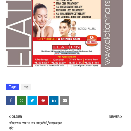
Tags
গদ্য
OLDER
NEWER
পরিব্রাজক পঞ্চানন রায় কাব্যতীর্থ /ভাস্করব্রত
পতি