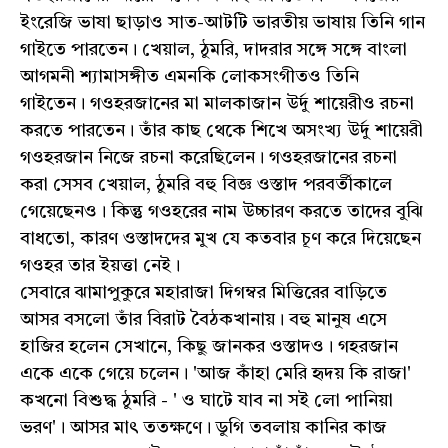
ইংরেজি ভাষা ছাড়াও সাত-আটটি ভারতীয় ভাষায় তিনি গান
গাইতে পারতেন। খেয়াল, ঠুমরি, দাদরার সঙ্গে সঙ্গে বাংলা
আগমনী শ্যামাসঙ্গীত এমনকি লোকসংগীতও তিনি
গাইতেন। গওহরজানের মা মালকাজান উর্দু শায়েরীও রচনা
করতে পারতেন। তাঁর কাছ থেকে শিখে অসংখ্য উর্দু শায়েরী
গওহরজান নিজে রচনা করেছিলেন। গওহরজানের রচনা
করা সেসব খেয়াল, ঠুমরি বহু বিজ্ঞ ওস্তাদ পরবর্তীকালে
গেয়েছেনও। কিন্তু গওহরের নাম উচ্চারণ করতে তাদের বুঝি
বাধতো, কারণ ওস্তাদদের মুখ যে কতবার চূণ করে দিয়েছেন
গওহর তার ইয়ত্তা নেই।
সেবারে ঝামাপুকুরে মহারাজা দিগম্বর মিত্তিরের বাড়িতে
আসর বসলো তাঁর বিরাট বৈঠকখানায়। বহু মানুষ এসে
হাজির হলেন সেখানে, কিছু জানকর ওস্তাদও। গহরজান
একে একে গেয়ে চলেন। 'আজ কাঁহা মেরি হৃদয় কি রাজা'
কখনো বিশুদ্ধ ঠুমরি - ' ও ঘাটে যাব না সই লো পানিয়া
ভরণ'। আসর মাৎ ততক্ষণে। ডুগি তবলায় কানির কাজ