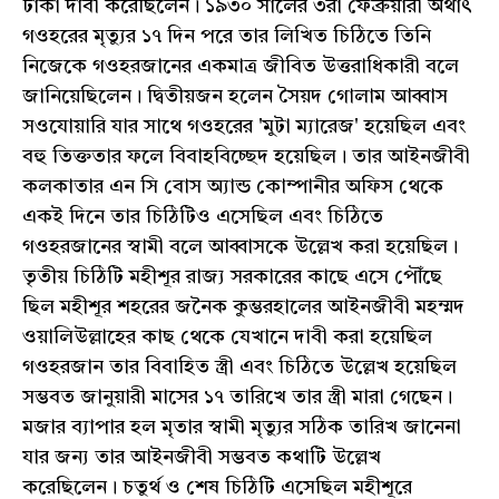
টাকা দাবী করেছিলেন। ১৯৩০ সালের ৩রা ফেব্রুয়ারী অর্থাৎ
গওহরের মৃত্যুর ১৭ দিন পরে তার লিখিত চিঠিতে তিনি
নিজেকে গওহরজানের একমাত্র জীবিত উত্তরাধিকারী বলে
জানিয়েছিলেন। দ্বিতীয়জন হলেন সৈয়দ গোলাম আব্বাস
সওযোয়ারি যার সাথে গওহরের 'মুটা ম্যারেজ' হয়েছিল এবং
বহু তিক্ততার ফলে বিবাহবিচ্ছেদ হয়েছিল। তার আইনজীবী
কলকাতার এন সি বোস অ্যান্ড কোম্পানীর অফিস থেকে
একই দিনে তার চিঠিটিও এসেছিল এবং চিঠিতে
গওহরজানের স্বামী বলে আব্বাসকে উল্লেখ করা হয়েছিল।
তৃতীয় চিঠিটি মহীশূর রাজ্য সরকারের কাছে এসে পৌঁছে
ছিল মহীশূর শহরের জনৈক কুম্ভরহালের আইনজীবী মহম্মদ
ওয়ালিউল্লাহের কাছ থেকে যেখানে দাবী করা হয়েছিল
গওহরজান তার বিবাহিত স্ত্রী এবং চিঠিতে উল্লেখ হয়েছিল
সম্ভবত জানুয়ারী মাসের ১৭ তারিখে তার স্ত্রী মারা গেছেন।
মজার ব্যাপার হল মৃতার স্বামী মৃত্যুর সঠিক তারিখ জানেনা
যার জন্য তার আইনজীবী সম্ভবত কথাটি উল্লেখ
করেছিলেন। চতুর্থ ও শেষ চিঠিটি এসেছিল মহীশূরে