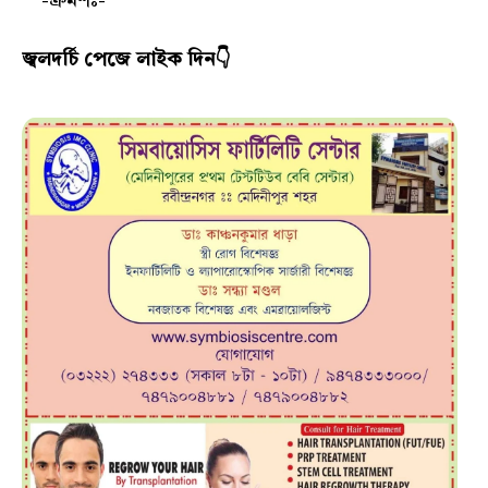
-ক্রমশঃ-
জ্বলদর্চি পেজে লাইক দিন👇