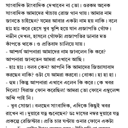
সাংবাদিক টাংবাদিক দেখাবেন না তো। ওরকম অনেক
সাংবাদিক আমাদের খাঁচায় রোজ গান গায়। আমার নাম
জানতে চাইছেন? যমের আবার একটা নাম হয় নাকি। বলে
হাঃ হাঃ করে হেসে খুব খুশি হয়ে যান প্রজাপতি গোঁফ।
নভীন দেখল, হাসলে গোঁফটা প্রজাপতির ডানার মত
কাঁপতে থাকে। ও প্রতিবাদ চালিয়ে যায়।
- আশ্চর্য আপনারা আমাদের নাম জানলেন কি করে?
আপনারা জানতেন আমরা এখানে আছি।
- হাঃ হাঃ। বলব কেন? আপনি কি আমাদের জিজ্ঞাসাবাদ
করছেন নাকি? ওটা যে আমরা করবো। বোকা। হা হা হা।
- হুম। কিন্তু আপনারা এখানে এলেন কি করে। কে খবর
দিলো? সিরাজ ফোন করেছিল! আমরা তো ফোনে এম্বুলেন্স
অব্দি পাই নি।
- খুব সোজা। বলছেন সাংবাদিক, এদিকে কিছুই খবর
রাখেন না। দুয়ারে যত্ন শুনেছেন? ডঃ দাসের নম্বর দুয়ারে যত্ন
প্রকল্পে রেজিস্টার। প্রতি চার ঘণ্টায় ওনার ফোনে একটা