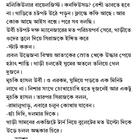
মলিকিউলার বায়েলজিস্ট। কনফিউসড? বেশী ভাবতে হবে
না। গাড়িতে চটপট উঠে পড়ুন। ফ্লাস্কে কফি আছে। আর
কোক আছে আইস বক্সে। পরে সব বলছি।
উর্বী চটপট দক্ষ ম্যানেজারের মত পরিচয়পর্ব সেরে, গাড়ীতে
ওদের তুলে দিয়ে সিরাজকে ইঙ্গিত করে
-স্টার্ট করুন।
প্রবল উত্তেজনা বিস্ময় আতংকের স্রোত থেকে উদ্ধার পেয়ে
হঠাৎ শান্তি। গাড়ী চলতেই ঘুমের অতলে তলিয়ে গেল
দুজনে।
মুচকি হাসল উর্বী। ও এরকম, ঘুমিয়ে পড়তে এক মিনিট
লাগে না। নিশার সংগে চোখাচোখি হতে দুজনেই আর একটু
মুচকি হাসল। তারপর সিরাজকে বলল,
-রামালুগাড়ু, এবারে চলুন কোথায় যাবেন।
-হ্যাঁ দিদি, দলমার দিকে।
গাড়ী সামনের একজিটে টার্ন নিয়ে বুলেটের মত উল্টো দিকে
উড়ে চলল অন্ধকার চিরে।