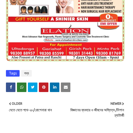
Tags
গদ্য
OLDER
NEWER
যেতে যেতে পথে-২৮/রোশেনারা খান
বিজ্ঞানের ব্যবহার ও জীবনের অস্তিত্ব /নিশান
চ্যাটার্জী