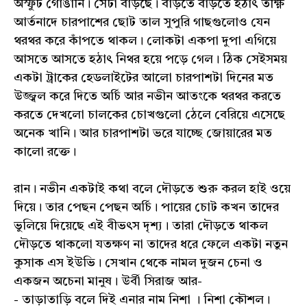
অস্ফুট গোঙানি। সেটা বাড়ছে। বাড়তে বাড়তে হঠাৎ তীক্ষ্ণ
আর্তনাদে চারপাশের ছোট তাল সুপুরি গাছগুলোও যেন
থরথর করে কাঁপতে থাকল। লোকটা একপা দুপা এগিয়ে
আসতে আসতে হঠাৎ নিথর হয়ে পড়ে গেল। ঠিক সেইসময়
একটা ট্রাকের হেডলাইটের আলো চারপাশটা দিনের মত
উজ্জ্বল করে দিতে অর্চি আর নভীন আতংকে থরথর করতে
করতে দেখলো চালকের চোখগুলো ঠেলে বেরিয়ে এসেছে
অনেক খানি। আর চারপাশটা ভরে যাচ্ছে জোয়ারের মত
কালো রক্তে।
রান। নভীন একটাই কথা বলে দৌড়তে শুরু করল হাই ওয়ে
দিয়ে। তার পেছন পেছন অর্চি। পায়ের চোট কখন তাদের
ভুলিয়ে দিয়েছে এই বীভৎস দৃশ্য। তারা দৌড়তে থাকল
দৌড়তে থাকলো যতক্ষণ না তাদের ধরে ফেলে একটা নতুন
কুসাক এস ইউভি। সেখান থেকে নামল দুজন চেনা ও
একজন অচেনা মানুষ। উর্বী সিরাজ আর-
- তাড়াতাড়ি বলে দিই এনার নাম নিশা । নিশা কৌশল।