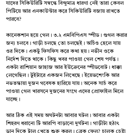
যাদের সিকিউরিটি সম্বন্ধে বিন্দুমাত্র ধারণা নেই তারা কেবল
পিটিয়ে আর এনকাউন্টার করে সিকিউরিটি বজায় রাখতে
পারবে?
কানেকশান হয়ে গেল। ৩.২ এমবিপিএস স্পীড। গুগল করার
জন্য চলবে। গাড়ী চলছে তো চলছেই। অর্চিও হেলে যায়
ওর দিকে। একটু ফিসফিস করে কথা হয়। নভীন ওকে
নির্দেশ দিতে থাকে। কিছু খবর পাওয়া গেল শেষ পর্যন্ত।
একটা রাশিয়ান জাহাজ আর ইউক্রেনের স্পীডবোট। ধাক্কা
লেগেছিল। টুইটারে একজন লিখেছে। ইয়েভশেংকি আর
নভতস্কায়া দুজন গবেষক হারিয়ে যায়। অনেক সার্চ করে
পাওয়া গেল খারসনে দুজনের সংগে এদের প্রোফাইল মিলে
যাচ্ছে।
আর ঠিক এই সময় অঘটনটা আবার ঘটল। আবার একটা
শিহরণ ধরানো টি আরপি বাড়ানো দুর্ঘটনা। গাড়ীটা হঠাৎ
ডান দিকে টাল খেতে শুরু করল। ব্রেক ফেল? চালক চেষ্টা