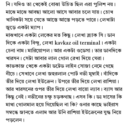
নি। যদিও তা থেকেই বোঝা উচিত ছিল এরা পুলিশ নয়।
মাঝে মাঝে আবছা আলো আসে আবার চলে যায়। চোখ
খানিকটা সয়ে যেতে আস্তে আস্তে পড়তে পারে। লেখাটা
জুড়ে একটা ম্যাপ।
মাঝখানে একটা লেকের মত কিছু। লেখা ব্ল্যাক সি। ডান
দিকে একটা বিন্দু, লেখা kavkaz oil terminal। একটা
চেনা নাম। মারিয়োপল। আর একটা ওডেসা। তার ডানদিকে
খারসন। সেটা আবার লাল গোল রেখা দিয়ে ঘেরা।
কাভকাজ থেকে একটা ডটেড লাইন সোজা নেমে গেছে
নীচে। সেখানে লেখা জহরলাল পোর্ট নভী মুম্বাই। বাঁদিকে
তীর দিয়ে লেখা ইউক্রেন। উপরে তীর দিয়ে লেখা রাশিয়া।
আর খারসনের ওপর তীর দিয়ে লেখা বায়ো ল্যাব। ব্যাস আর
কিছু নেই। নভীনের চক্ষু চড়কগাছ। এসব কি। ডঃ দাসের কি
মাথা গোলমাল হয়ে গিয়েছিল না কি? ওনার কাছে ভাইরাস
সম্বন্ধে জানতে এলাম আর উনি রাশিয়া ইউক্রেনের যুদ্ধ নিয়ে
পড়লেন।