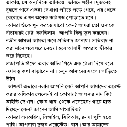
তাকায়, সে অন্যদিকে তাকিয়ে। ভাবলেশহীন। দুজনেই
বুঝতে পারে একটা বেখাপ্পা প্যাঁচে পড়ে গেছে, এর থেকে
বেরোতে এখন অনেক কাঠখড় পোড়াতে হবে।
-আমরা ওঁকে খুন করতে যাবো কেন? আমরা তো ওনাকে
বাঁচাবারই চেষ্টা করছিলাম। আপনি কিছু ভুল করছেন।
নভীন আমতা আমতা করে প্রতিবাদ জানায়। প্রতিবাদ না
করা মানে পরে ধরে নেওয়া হবে আসামী অপরাধ স্বীকার
করে নিয়েছে।
প্রজাপতি গুঁফো এবার অর্চির পিঠে এক ঠেলা দিয়ে বলে,
-ফালতু কথা বাড়াবেন না। চলুন আমাদের সংগে। গাড়িতে
উঠুন।
-আশ্চর্য! এভাবে বলার আপনি কে? আপনি আমাদের এরেস্ট
করার অধিকার পেলেনই বা কোথায়? আপনার নাম কি?
আইডি দেখান। কোন থানা থেকে এসেছেন? গায়ে হাত
দিচ্ছেন কেন? জানেন আমি সাংবাদিক?
-আমরা এনআইএ, সিআইএ, সিবিআই, র- যা খুশি হতে
পারি। আপনারা দুজন এরেস্টেড। বাস। আর আমাদের