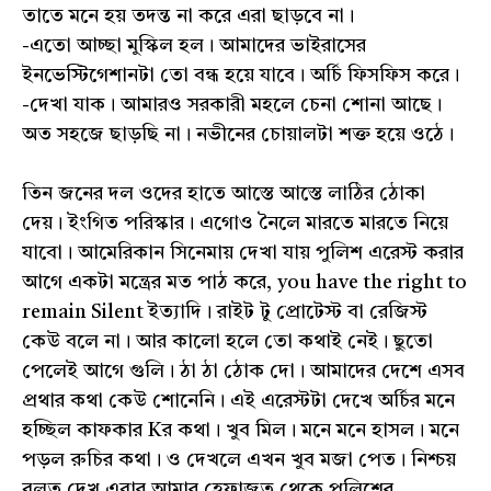
তাতে মনে হয় তদন্ত না করে এরা ছাড়বে না।
-এতো আচ্ছা মুস্কিল হল। আমাদের ভাইরাসের
ইনভেস্টিগেশানটা তো বন্ধ হয়ে যাবে। অর্চি ফিসফিস করে।
-দেখা যাক। আমারও সরকারী মহলে চেনা শোনা আছে।
অত সহজে ছাড়ছি না। নভীনের চোয়ালটা শক্ত হয়ে ওঠে।
তিন জনের দল ওদের হাতে আস্তে আস্তে লাঠির ঠোকা
দেয়। ইংগিত পরিস্কার। এগোও নৈলে মারতে মারতে নিয়ে
যাবো। আমেরিকান সিনেমায় দেখা যায় পুলিশ এরেস্ট করার
আগে একটা মন্ত্রের মত পাঠ করে, you have the right to
remain Silent ইত্যাদি। রাইট টু প্রোটেস্ট বা রেজিস্ট
কেউ বলে না। আর কালো হলে তো কথাই নেই। ছুতো
পেলেই আগে গুলি। ঠা ঠা ঠোক দো। আমাদের দেশে এসব
প্রথার কথা কেউ শোনেনি। এই এরেস্টটা দেখে অর্চির মনে
হচ্ছিল কাফকার Kর কথা। খুব মিল। মনে মনে হাসল। মনে
পড়ল রুচির কথা। ও দেখলে এখন খুব মজা পেত। নিশ্চয়
বলত দেখ এবার আমার হেফাজত থেকে পুলিশের