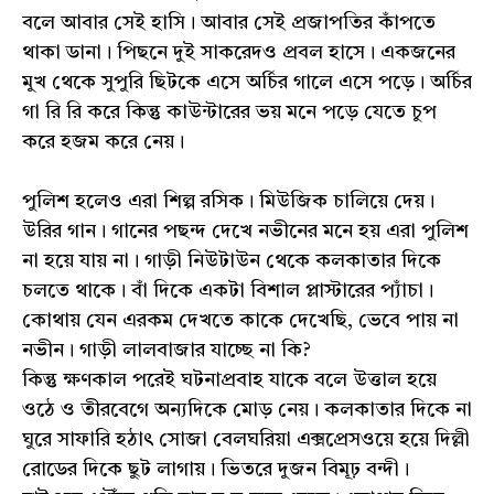
বলে আবার সেই হাসি। আবার সেই প্রজাপতির কাঁপতে
থাকা ডানা। পিছনে দুই সাকরেদও প্রবল হাসে। একজনের
মুখ থেকে সুপুরি ছিটকে এসে অর্চির গালে এসে পড়ে। অর্চির
গা রি রি করে কিন্তু কাউন্টারের ভয় মনে পড়ে যেতে চুপ
করে হজম করে নেয়।
পুলিশ হলেও এরা শিল্প রসিক। মিউজিক চালিয়ে দেয়।
উরির গান। গানের পছন্দ দেখে নভীনের মনে হয় এরা পুলিশ
না হয়ে যায় না। গাড়ী নিউটাউন থেকে কলকাতার দিকে
চলতে থাকে। বাঁ দিকে একটা বিশাল প্লাস্টারের প্যাঁচা।
কোথায় যেন এরকম দেখতে কাকে দেখেছি, ভেবে পায় না
নভীন। গাড়ী লালবাজার যাচ্ছে না কি?
কিন্তু ক্ষণকাল পরেই ঘটনাপ্রবাহ যাকে বলে উত্তাল হয়ে
ওঠে ও তীরবেগে অন্যদিকে মোড় নেয়। কলকাতার দিকে না
ঘুরে সাফারি হঠাৎ সোজা বেলঘরিয়া এক্সপ্রেসওয়ে হয়ে দিল্লী
রোডের দিকে ছুট লাগায়। ভিতরে দুজন বিমূঢ় বন্দী।