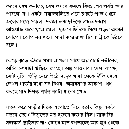
করছে বেগ কমাতে, বেগ কমছে কমছে কিন্তু শেষ পর্যন্ত আর
পারলো না। একটা নয়ানজুলিতে এসে চারটে পাক খেয়ে
জলের মধ্যে পড়ল। দরজা লক দুদিকে প্রচন্ড দড়াম
আওয়াজ করে খুলে গেল। দুজনে ছিটকে গিয়ে পড়ল একটা
ঝোপে। ঝোপ নয় খড়। গাদা করে রাখা ছিলো ট্রাকে উঠবে
বলে।
ঝেড়ে ঝুড়ে উঠতে সময় লাগল। পায়ে অল্প চোট নভীনের,
অর্চির চশমাটা গুঁড়িয়ে গেছে। অল্প পাওয়ার। দেখা যাচ্ছে
মোটামুটি। গুঁড়ি মেরে উঠে খড়ের গাদা থেকে উঁকি মেরে
দেখল গাড়ীর মধ্যে সব নিথর। অমাবস্যার আকাশ। ধূধূ
করছে মাঠ দিগন্ত পর্যন্ত কাটা ধানের খেত।
সাহস করে গাড়ীর দিকে এগোতে গিয়ে হঠাৎ কিছু একটা
নড়ছে দেখে বিদ্যুতের মত দুজনে কভার নিল। সাফারির
সর্দারজী ড্রাইভার না? চোখে হাত রগড়াচ্ছে আর মুখ থেকে