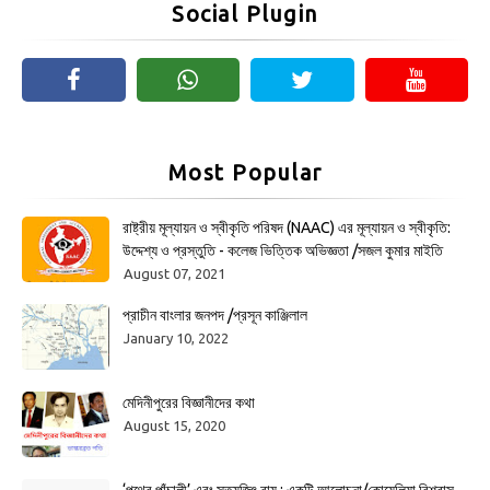
Social Plugin
Most Popular
রাষ্ট্রীয় মূল্যায়ন ও স্বীকৃতি পরিষদ (NAAC) এর মূল্যায়ন ও স্বীকৃতি:
উদ্দেশ্য ও প্রস্তুতি - কলেজ ভিত্তিক অভিজ্ঞতা /সজল কুমার মাইতি
August 07, 2021
প্রাচীন বাংলার জনপদ /প্রসূন কাঞ্জিলাল
January 10, 2022
মেদিনীপুরের বিজ্ঞানীদের কথা
August 15, 2020
‘পথের পাঁচালী’ এবং সত্যজিৎ রায় : একটি আলোচনা/কোয়েলিয়া বিশ্বাস