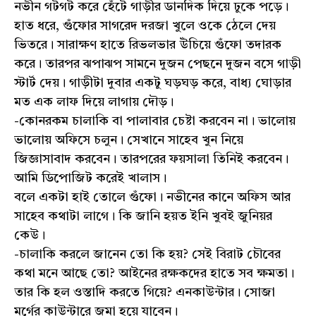
নভীন গটগট করে হেঁটে গাড়ীর ডানদিক দিয়ে ঢুকে পড়ে।
হাত ধরে, গুঁফোর সাগরেদ দরজা খুলে ওকে ঠেলে দেয়
ভিতরে। সারাক্ষণ হাতে রিভলভার উঁচিয়ে গুঁফো তদারক
করে। তারপর ঝপাঝপ সামনে দুজন পেছনে দুজন বসে গাড়ী
স্টার্ট দেয়। গাড়ীটা দুবার একটু ঘড়ঘড় করে, বাধ্য ঘোড়ার
মত এক লাফ দিয়ে লাগায় দৌড়।
-কোনরকম চালাকি বা পালাবার চেষ্টা করবেন না। ভালোয়
ভালোয় অফিসে চলুন। সেখানে সাহেব খুন নিয়ে
জিজ্ঞাসাবাদ করবেন। তারপরের ফয়সালা তিনিই করবেন।
আমি ডিপোজিট করেই খালাস।
বলে একটা হাই তোলে গুঁফো। নভীনের কানে অফিস আর
সাহেব কথাটা লাগে। কি জানি হয়ত ইনি খুবই জুনিয়র
কেউ।
-চালাকি করলে জানেন তো কি হয়? সেই বিরাট চৌবের
কথা মনে আছে তো? আইনের রক্ষকদের হাতে সব ক্ষমতা।
তার কি হল ওস্তাদি করতে গিয়ে? এনকাউন্টার। সোজা
মর্গের কাউন্টারে জমা হয়ে যাবেন।