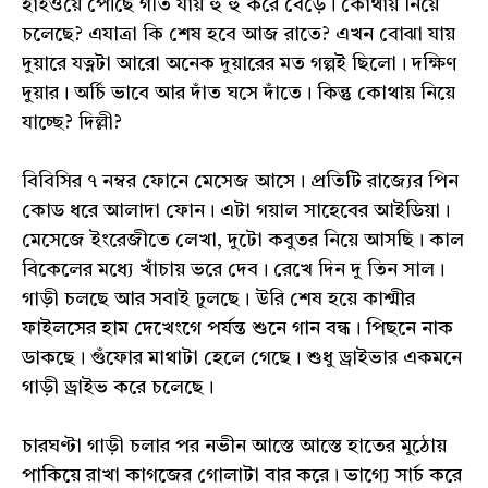
হাইওয়ে পৌঁছে গতি যায় হু হু করে বেড়ে। কোথায় নিয়ে
চলেছে? এযাত্রা কি শেষ হবে আজ রাতে? এখন বোঝা যায়
দুয়ারে যত্নটা আরো অনেক দুয়ারের মত গল্পই ছিলো। দক্ষিণ
দুয়ার। অর্চি ভাবে আর দাঁত ঘসে দাঁতে। কিন্তু কোথায় নিয়ে
যাচ্ছে? দিল্লী?
বিবিসির ৭ নম্বর ফোনে মেসেজ আসে। প্রতিটি রাজ্যের পিন
কোড ধরে আলাদা ফোন। এটা গয়াল সাহেবের আইডিয়া।
মেসেজে ইংরেজীতে লেখা, দুটো কবুতর নিয়ে আসছি। কাল
বিকেলের মধ্যে খাঁচায় ভরে দেব। রেখে দিন দু তিন সাল।
গাড়ী চলছে আর সবাই ঢুলছে। উরি শেষ হয়ে কাশ্মীর
ফাইলসের হাম দেখেংগে পর্যন্ত শুনে গান বন্ধ। পিছনে নাক
ডাকছে। গুঁফোর মাথাটা হেলে গেছে। শুধু ড্রাইভার একমনে
গাড়ী ড্রাইভ করে চলেছে।
চারঘণ্টা গাড়ী চলার পর নভীন আস্তে আস্তে হাতের মুঠোয়
পাকিয়ে রাখা কাগজের গোলাটা বার করে। ভাগ্যে সার্চ করে