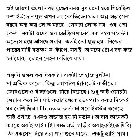
ওই জায়গা গুলো সবই যুদ্ধের সময় খুব চেনা হয়ে গিয়েছিল।
রুশ ইউক্রেন যুদ্ধ এখন লং কোভিডের মত। অল্প অল্প সেনা
মরছে অল্প অল্প লোক মরছে। সেনারা লোক নয়। ওরা তো
কেনা। মরাটা ওদের জব ডেস্ক্রিপশানের এক নম্বর পয়েন্ট।
অভ্যেস হয়ে আসছে সবার। কতই তো যুদ্ধ হয়। নিজের
পায়ের মাটি যতক্ষণ না কাঁপে, সবাই আনন্দে চোখ বন্ধ করে
চর্ব চোষ্য, লেহন মেহন চালিয়ে যায়।
এক্ষুনি গুগল করা দরকার। একটা জাহাজ দুর্ঘটনা।
সাম্প্রতিক কালে। কিন্তু ল্যাপটপ ট্যাবলেট বাড়ীতে।
ফোনগুলোও বাঁদরগুলো নিয়ে নিয়েছে। শুধু স্মার্ট ওয়াচটা
খেয়াল করে নি। সার্চ করার থেকে ডেসপ্যাচ করার দিকেই
মন বেশি ছিল। I browse web টা সবে ইনস্টল করেছে
আই ওয়াচে এখনও অভ্যস্ত হয় নি নভীন। আবার কানেকট
করতে ওয়াই ফাই চাই। গুড লর্ড, গাড়ীর ওয়াইফাইতে দিব্যি
ফ্রি একসেস দিয়ে এরা গান শুনে যাচ্ছে। একটু হাসি পায়।