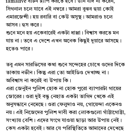
iamalive বাটন ট্যাপ করতে হবে। উনি যদি না করেন,
সিগনাল চলে যাবে এই নম্বরে। আমরা বুঝব হুয়া কোই
এমারজেন্সী। হয় রবারি বা কেউ অসুস্থ। আমরাও চলে
আসব। হুস করে।
শুনে মনে হয় একেবারেই একটা ধাপ্পা। বিশ্বাস করতে মন
যায় না। তবে এ দেশে এখন অনেক কিছুই দুয়ারে আসছে।
হতেও পারে।
তবু এমন সারভিসের কথা শুনে সন্দেহের চোখে ওদের দিকে
তাকায় নভীন। কিন্তু এরা তো আইডিও দেখাচ্ছ না।
অবিশ্বাস না করেই বা উপায় কি।
এরা জেনুইন পুলিশ হোক না হোক পুরো ব্যাপারটা গায়ের
জোরের। ওরা দুই বন্ধু নেহাত একটা তাগিদ থেকে এই
অনুসন্ধানে নেমেছে। ওরা ফেলুদাও নয়, গোয়েন্দা একেনও
নয়। এই নিজেদের পুলিশ দাবী করা লোকগুলো গাঁট্টাগোট্টা,
সংখ্যায় বেশি। এদের সংগে যাওয়া ছাড়া আর উপায় নেই।
কেস একটা হবেই। আর যে পরিস্থিতিতে আমাদের দেখেছে