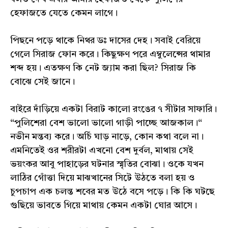
হেফাজতে যেতে কেমন লাগে।
পিছনে পড়ে থাকে নিথর ডঃ দাসের দেহ। সবাই বেরিয়ে
গেলে সিরাজ ফোন করে। কিছুক্ষণ পরে এম্বুলেন্সের থামার
শব্দ হয়। এতক্ষণ কি নেট জ্যাম করা ছিল? সিরাজ কি
বোঝে সেই জানে।
বাইরে দাঁড়িয়ে একটা বিরাট কালো রংঙের ৭ সীটার সাফারি।
“পুলিশেরা বেশ ভালো ভালো গাড়ী পাচ্ছে আজকাল।“
নভীন মন্তব্য করে। অর্চি ঘাড় নাড়ে, কোন কথা বলে না।
এমনিতেই ওর শরীরটা এখনো বেশ দুর্বল, মাথায় সেই
ভয়ংকর আবু পাহাড়ের ঘটনার স্মৃতির বোঝা। ওকে যখন
লাঠির গোঁত্তা দিয়ে মাঝখানের সিটে উঠতে বলা হয় ও
চুপচাপ এক চলন্ত শবের মত উঠে বসে পড়ে। কি কি ঘটছে
গুছিয়ে ভাবতে গিয়ে মাথায় কেমন একটা ঘোর আসে।