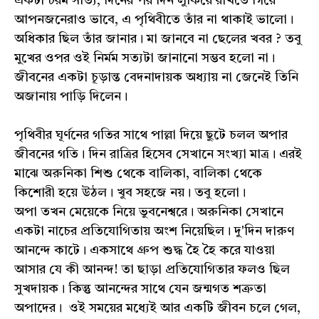
একটা চরম সত্যি, দিনের পর দিন লুকিয়ে রাখতে গিয়ে
আপনজনেরাও ভাবে, এ পৃথিবীতে তাঁর না থাকাই ভালো।
অধিকার ছিল তাঁর জানার। মা জানবে না ছেলের খবর ? তবু
মুখের ওপর ওই নির্মম সত্যটা জানানো সম্ভব হলো না।
জীবনের একটা চূড়ান্ত বেদনাদায়ক অধ্যায় না জেনেই তিনি
অজানায় পাড়ি দিলেন।
পৃথিবীর ঘূর্ণনের গতির সাথে পাল্লা দিয়ে ছুটে চলল অপার
জীবনের গতি। দিন রাত্রির হিসেব সেখানে সংখ্যা মাত্র। এরই
মাঝে অরুনিকা শিশু থেকে বালিকা, বালিকা থেকে
কিশোরী হয়ে উঠল। খুব সহজে নয়। তবু হলো।
অপা তখন মেয়েকে নিয়ে ভুবনেশ্বরে। অরুনিকা সেখানে
একটা নাচের প্রতিযোগিতায় অংশ নিয়েছিল। দু'দিন দারুণ
আনন্দে কাটে। একসাথে গ্ৰুপ শুদ্ধ হৈ হৈ করে যাওয়া
আসার যে কী আনন্দ! তা ছাড়া প্রতিযোগিতার ফলও ছিল
সুখদায়ক। কিন্তু আনন্দের সাথে যেন জন্মগত শত্রুতা
অপাদের। ওই সময়ের মধ্যেই আর একটি জীবন চলে গেল,