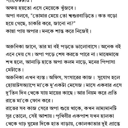
প্যাকেটটাও।
অক্ষয় হয়তো এসে মেয়েকে খুঁজবে।
অপা বলবে, "তোমার মেয়ে তো শ্বশুরবাড়িতে। কত বড়ো
হয়ে গেছে, চাকরি করে, জানো না?"
কান্না পায় অপার। মনকে শান্ত করে নিজেই।
অরুনিকা জানে, তার মা বই পড়তে ভালোবাসে। অনেক বই
এনে দেয় সে। অপা পড়ে শেষ করতে পারে না। মাঝেমাঝে
শখ হলে, আনাড়ি হাতে অপা কলম নাড়ে, মনের পিপাসা
মেটাতে।
অরুনিকা এখন ব্যস্ত। অফিস, সংসারের কাজ। সুযোগ হলে
হোয়াটসঅ্যাপে মা'কে দু'একটা মেসেজ। মাসে একবার এসে
দু'তিন দিন থেকে যায় মায়ের কাছে। আর নিয়ম করে প্রতি
রাতে মা'কে ফোন করে।
রাতের সব কাজ সেরে অপা শুয়ে থাকে, কখন ভ্রাম্যমানটি
সুর তোলে, সেই আশায়। পৃথিবীর একপাশ যখন হালকা
থেকে গাঢ় ঘুমের দিকে হাত বাড়ায়, কোলকাতার দুই প্রান্তে