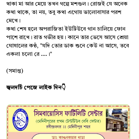
থাকা মা আর মেয়ে তখন গল্পে মশগুল। রোজই যে অনেক
কথা থাকে, তা নয়, তবু কথা এগোয় ভালোবাসার পরশ
মেখে।
কথা শেষ হলে অপরাজিতা ইউটিউবে গান চালিয়ে ফোন
পাশে রাখে। রাত গভীর হয়। কানে তার ভেসে আসে শ্রেয়া
ঘোষালের কণ্ঠ, "যদি তোর ডাক শুনে কেউ না আসে, তবে
একলা চলো রে ....।"
(সমাপ্ত)
জ্বলদর্চি পেজে লাইক দিন👇