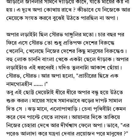
আড়ালে জানলার সামনে দাঁড়িয়ে কাঁদে, যাতে মায়ের কষ্ট না
হয়। এ দুঃখ অপা কোথায় রাখে ? কীভাবে যে নিজেকে আর
মেয়েকে সংযত করবে বুঝেই উঠতে পারছিল না অপা।
অপার লড়াইটা ছিল সৌরভ গাঙ্গুলির মতো। চার বছর পর
ফিরে এসে সৌরভ তো শুধু প্রতিপক্ষ দেশের বিরুদ্ধে
খেলেনি, খেলেছে নিজের দেশের কিছু মানুষের বিরুদ্ধেও।
বহু লোক চাননি বাংলা থেকে একটা ছেলে দাঁড়াক। অপার
লড়াইটাও এই ধরনেরই। যদিও তুলনাটা আকাশ ছোঁয়া।
সৌরভ, সৌরভ। আর অপা হলো, "প্রাচীরের ছিদ্রে এক
নামগোত্রহীন ......।"
তবু এই ছোট্ট মেয়েটাই ধীরে ধীরে অপার বন্ধু হয়ে উঠতে
শুরু করল। মায়ের সাথে সমানভাবে ঝড়ের দাপট সামাল
দিত সে । ঝড় মানে, এলোপাথাড়ি। চেনা পৃথিবীটা কেমন
করে যেন পাল্টে যেতে লাগল। আয়ানার দিকে তাকিয়ে
নিজের চেহারা দেখে আর দীর্ঘশ্বাস ফেলে অপা। ভাবে, "এর
পরেও আলাদা করে যন্ত্রণা দেবার প্রয়োজন পরে মানুষের ?"