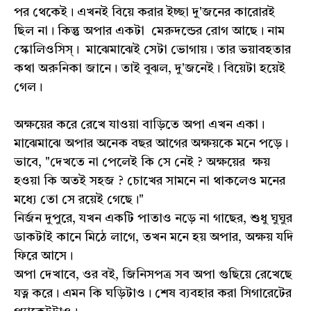
পর থেকেই। এখনই বিয়ে করার ইচ্ছা দু'জনের কারোরই
ছিল না। কিন্তু অপার একটা মেরুদন্ডের রোগ আছে। নাম
স্কোলিওসিস্। মাঝেমাঝেই সেটা ভোগায়। তার ভয়াবহতার
কথা অরুনিকা জানে। তাই বুঝল, দু'জনেই। বিয়েটা হয়েই
গেল।
অক্ষয়ের করে রেখে যাওয়া বাড়িতে অপা এখন একা।
মাঝেমাঝে অপার অনেক বছর আগের অক্ষয়কে মনে পড়ে।
ভাবে, "দেখতে না পেলেই কি সে নেই ? অক্ষয়ের ক্ষয়
হওয়া কি অতই সহজ ? চোখের সামনে না থাকলেও মনের
মধ্যে তো সে রয়েই গেছে।"
নির্জন দুপুরে, যখন একটি পাতাও নড়ে না গাছের, শুধু ঘুঘুর
ডাকটাই কানে মিঠে লাগে, তখন মনে হয় অপার, অক্ষয় যদি
ফিরে আসে।
অপা দেখাবে, ওর বই, জিনিসপত্র সব অপা গুছিয়ে রেখেছে
যত্ন করে। এমন কি ঘড়িটাও। শেষ ব্যবহার করা সিগারেটের