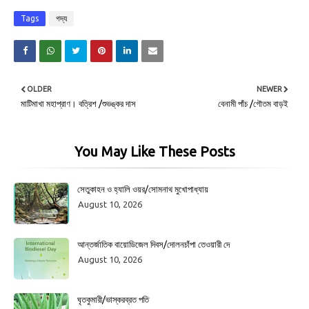
Tags
গদ্য
OLDER
NEWER
মাটিমাখা মহাপ্রাণ। বত্রিশ /শুভঙ্কর দাস
বেনামী পাঁচ /গৌতম বাড়ই
You May Like These Posts
সেতুকাহন ও হ্যালি ওয়র/সোমনাথ মুখোপাধ্যায়
August 10, 2026
আন্তর্জাতিক বায়োডিজেল দিবস/দোলনচাঁপা তেওয়ারী দে
August 10, 2026
ঘৃতকুমারী/ভাস্করব্রত পতি