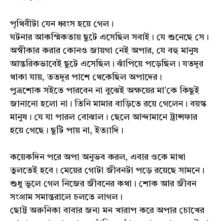
পৃথিবীটা যেন ধ্বংস হয়ে গেল।
ঘটনার আকস্মিকতায় ছুটে এসেছিল সবাই। যে শুনেছে সে।
অস্বীকার করার কোনও জায়গা নেই অপার, যে বহু মানুষ
আন্তরিকভাবেই ছুটে এসেছিল। ঝাঁপিয়ে পড়েছিল। যতদূর
থাকা যায়, ততদূর পাশে থেকেছিল অপাদের।
পুত্রশোক সইতে পারবেন না বুঝেই অক্ষয়ের মা'কে কিছুই
জানানো হলো না। তিনি মামার বাড়িতে রয়ে গেলেন। বয়স্ক
মানুষ। যে যা পারল বোঝাল। ছেলে আন্দামানে ট্রান্সফার
হয়ে গেছে। ছুটি পায় না, ইত্যাদি।
কয়েকদিন পরে অপা অনুভব করল, এবার ওকে মাথা
তুলতেই হবে। মেয়ের গোটা জীবনটা পড়ে রয়েছে সামনে।
শুধু ভুলে গেল নিজের জীবনের কথা। শোক আর জীবন
সংগ্রাম সমান্তরালে চলতে লাগল।
ছোট্ট অরুনিকা বাবার জন্য মন খারাপ করে অপার চোখের