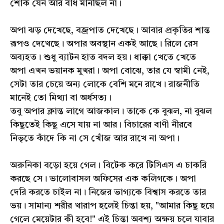
শোক যেন আর বাঁধ মানছিল না।
অপা ঝড় দেখেছে, বজ্রপাত দেখেছে। আবার প্রকৃতির শান্ত
রূপও দেখেছে। অপার অবস্থান একই আছে। রিলে রেস
অব্যহত। শুধু ব্যাটন হাত বদল হয়। ধাক্কা খেতে খেতে
অপা এখন ভয়ানক মুখরা। অপা বোঝে, তার যে স্বামী নেই,
সেটা তার চেয়ে অন্য লোকে বেশি মনে রাখে। রাজনীতি
মানেই তো মিথ্যা বা অর্ধসত্য।
তবু অপার ক্লান্ত লাগে আজকাল। তাকে কে বুঝল, না বুঝল
কিছুতেই কিছু এসে যায় না আর। বিচারের বাণী নীরবে
নিভৃতে কাঁদে কি না সে খোঁজ আর রাখে না অপা।
অরুনিকা বড়ো হয়ে গেল। বিটেক করে টিসিএস এ চাকরি
করছে সে। ভালোবাসল অফিসের এক কলিগকে। অপা
দেরি করতে চাইল না। নিজের ভাগ্যকে বিশ্বাস করতে তার
ভয়। সামান্য শরীর খারাপ হলেই চিন্তা হয়, "আমার কিছু হয়ে
গেলে মেয়েটার কী হবে!" এই চিন্তা অবশ্য অক্ষয় চলে যাবার