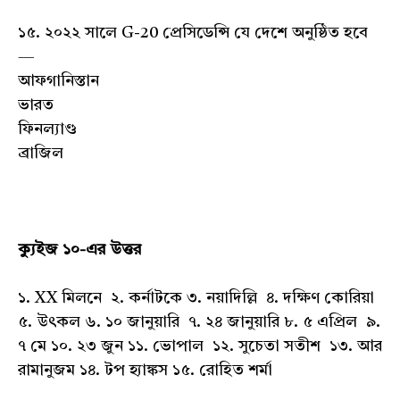
১৫. ২০২২ সালে G-20 প্রেসিডেন্সি যে দেশে অনুষ্ঠিত হবে
—
আফগানিস্তান
ভারত
ফিনল্যাণ্ড
ব্রাজিল
ক্যুইজ ১০-এর উত্তর
১. XX মিলনে ২. কর্নাটকে ৩. নয়াদিল্লি ৪. দক্ষিণ কোরিয়া
৫. উৎকল ৬. ১০ জানুয়ারি ৭. ২৪ জানুয়ারি ৮. ৫ এপ্রিল ৯.
৭ মে ১০. ২৩ জুন ১১. ভোপাল ১২. সুচেতা সতীশ ১৩. আর
রামানুজম ১৪. টপ হ্যাঙ্কস ১৫. রোহিত শর্মা