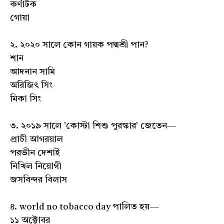
কর্ণাটক
গোয়া
২. ২০২০ সালে কোন গায়ক পদ্মশ্রী পান?
শান
আদনান সামি
অরিজিৎ সিং
মিকা সিং
৩. ২০১৯ সালে 'কোস্টা শিশু পুরস্কার' জেতেন—
প্রাচী আগরয়াল
পরভীন দেশাই
নিখিল নিয়োগী
জসবিন্দর বিলাস
৪. world no tobacco day পালিত হয়—
১১ অক্টোবর