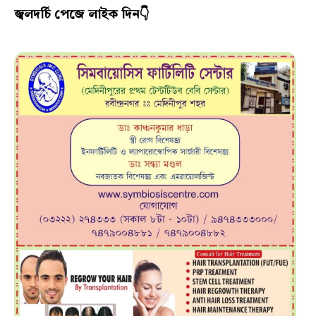
জ্বলদর্চি পেজে লাইক দিন👇