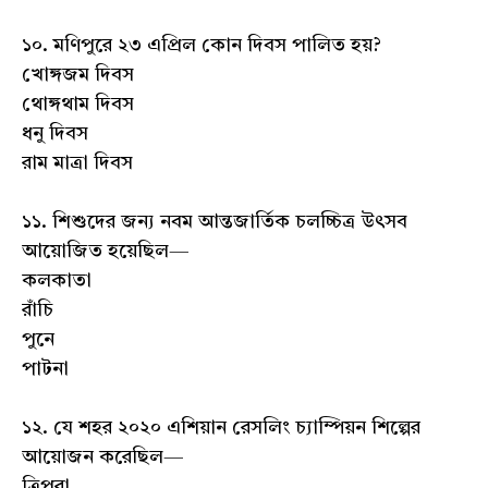
১০. মণিপুরে ২৩ এপ্রিল কোন দিবস পালিত হয়?
খোঙ্গজম দিবস
থোঙ্গথাম দিবস
ধনু দিবস
রাম মাত্রা দিবস
১১. শিশুদের জন্য নবম আন্তজার্তিক চলচ্চিত্র উৎসব
আয়োজিত হয়েছিল—
কলকাতা
রাঁচি
পুনে
পাটনা
১২. যে শহর ২০২০ এশিয়ান রেসলিং চ্যাম্পিয়ন শিল্পের
আয়োজন করেছিল—
ত্রিপুরা