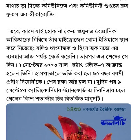
মাথাচাড়া দিচ্ছে কমিউনিজম এবং কমিউনিস্ট গুপ্তচর ক্লস
ফুকস-এর স্বীকারোক্তি।
তবে, কারণ যাই হোক না কেন, শুধুমাত্র বৈজ্ঞানিক
আবিষ্কারের নিরিখে তাঁর হাইড্রোজেন বোমা ইতিহাসে স্থান
করে নিয়েছে; যদিও ধ্বংসাত্মক ও হিংসাত্মক যজ্ঞে এর
ব্যবহার আজ পর্যন্ত কেউ করেনি। তারপর এল শেষের সে
দিন। ৭ সেপ্টেম্বর ২০০৩ সাল। হঠাৎ স্ট্রোক-এ আক্রান্ত
হলেন তিনি। হাসপাতালে ভর্তি করা হল ৯৫ বছর বয়সী
প্রবীণ বিজ্ঞানীকে। শেষ রক্ষা আর হল না। দুদিন পর ৯
সেপ্টেম্বর ক্যালিফোর্নিয়ার স্ট্যানফোর্ড-এ চিরনিদ্রায় চলে
গেলেন বিংশ শতাব্দীর চির বিতর্কিত মানুষটি।