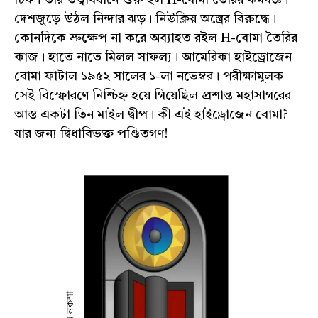
দেশজুড়ে উঠল নিন্দার ঝড়। নিউক্লিয় অস্ত্রের বিরুদ্ধে।
কোনদিকে ভ্রুক্ষেপ না করে অব্যাহত রইল H-বোমা তৈরির
কাজ। হাতে নাতে মিলল সাফল্য। আমেরিকা হাইড্রোজেন
বোমা ফাটাল ১৯৫২ সালের ১-লা নভেম্বর। পরীক্ষামূলক
সেই বিস্ফোরণে নিশ্চিহ্ন হয়ে গিয়েছিল প্রশান্ত মহাসাগরের
আস্ত একটা তিন মাইল দ্বীপ। কী এই হাইড্রোজেন বোমা?
যার জন্য দ্বিধাবিভক্ত পণ্ডিতগণ!