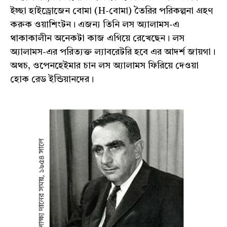
ইচ্ছা হাইড্রোজেন বোমা (H-বোমা) তৈরির পরিকল্পনা গ্রহণ
করুক ওয়াশিংটন। এজন্য তিনি লস অ্যালামস-এ
থাকাকালীন অনেকটা কাজ এগিয়ে রেখেছেন। লস
অ্যালামস-এর পরিত্যক্ত ল্যাবরেটরি হবে এর আদর্শ জায়গা।
অথচ, ওপেনহেইমার চান লস অ্যালামস ফিরিয়ে দেওয়া
হোক রেড ইন্ডিয়ানদের।