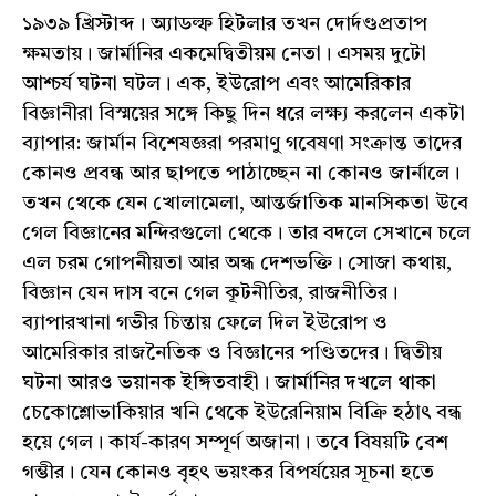
১৯৩৯ খ্রিস্টাব্দ। অ্যাডল্ফ হিটলার তখন দোর্দণ্ডপ্রতাপ
ক্ষমতায়। জার্মানির একমেদ্বিতীয়ম নেতা। এসময় দুটো
আশ্চর্য ঘটনা ঘটল। এক, ইউরোপ এবং আমেরিকার
বিজ্ঞানীরা বিস্ময়ের সঙ্গে কিছু দিন ধরে লক্ষ্য করলেন একটা
ব্যাপার: জার্মান বিশেষজ্ঞরা পরমাণু গবেষণা সংক্রান্ত তাদের
কোনও প্রবন্ধ আর ছাপতে পাঠাচ্ছেন না কোনও জার্নালে।
তখন থেকে যেন খোলামেলা, আন্তর্জাতিক মানসিকতা উবে
গেল বিজ্ঞানের মন্দিরগুলো থেকে। তার বদলে সেখানে চলে
এল চরম গোপনীয়তা আর অন্ধ দেশভক্তি। সোজা কথায়,
বিজ্ঞান যেন দাস বনে গেল কূটনীতির, রাজনীতির।
ব্যাপারখানা গভীর চিন্তায় ফেলে দিল ইউরোপ ও
আমেরিকার রাজনৈতিক ও বিজ্ঞানের পণ্ডিতদের। দ্বিতীয়
ঘটনা আরও ভয়ানক ইঙ্গিতবাহী। জার্মানির দখলে থাকা
চেকোশ্লোভাকিয়ার খনি থেকে ইউরেনিয়াম বিক্রি হঠাৎ বন্ধ
হয়ে গেল। কার্য-কারণ সম্পূর্ণ অজানা। তবে বিষয়টি বেশ
গম্ভীর। যেন কোনও বৃহৎ ভয়ংকর বিপর্যয়ের সূচনা হতে