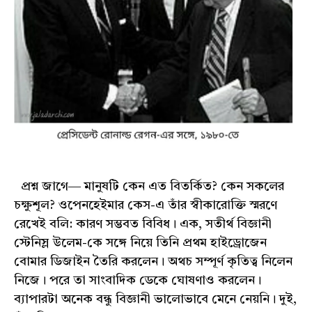
প্রশ্ন জাগে― মানুষটি কেন এত বিতর্কিত? কেন সকলের
চক্ষুশূল? ওপেনহেইমার কেস-এ তাঁর স্বীকারোক্তি স্মরণে
রেখেই বলি: কারণ সম্ভবত বিবিধ। এক, সতীর্থ বিজ্ঞানী
স্টেনিস্ল উলেম-কে সঙ্গে নিয়ে তিনি প্রথম হাইড্রোজেন
বোমার ডিজাইন তৈরি করলেন। অথচ সম্পূর্ণ কৃতিত্ব নিলেন
নিজে। পরে তা সাংবাদিক ডেকে ঘোষণাও করলেন।
ব্যাপারটা অনেক বন্ধু বিজ্ঞানী ভালোভাবে মেনে নেয়নি। দুই,