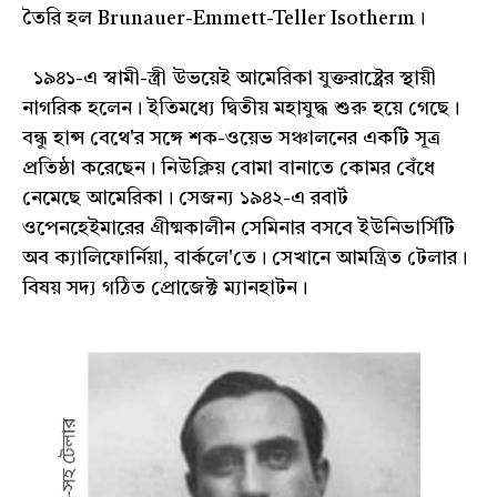
তৈরি হল Brunauer-Emmett-Teller Isotherm।
১৯৪১-এ স্বামী-স্ত্রী উভয়েই আমেরিকা যুক্তরাষ্ট্রের স্থায়ী
নাগরিক হলেন। ইতিমধ্যে দ্বিতীয় মহাযুদ্ধ শুরু হয়ে গেছে।
বন্ধু হান্স বেথে'র সঙ্গে শক-ওয়েভ সঞ্চালনের একটি সূত্র
প্রতিষ্ঠা করেছেন। নিউক্লিয় বোমা বানাতে কোমর বেঁধে
নেমেছে আমেরিকা। সেজন্য ১৯৪২-এ রবার্ট
ওপেনহেইমারের গ্রীষ্মকালীন সেমিনার বসবে ইউনিভার্সিটি
অব ক্যালিফোর্নিয়া, বার্কলে'তে। সেখানে আমন্ত্রিত টেলার।
বিষয় সদ্য গঠিত প্রোজেক্ট ম্যানহাটন।