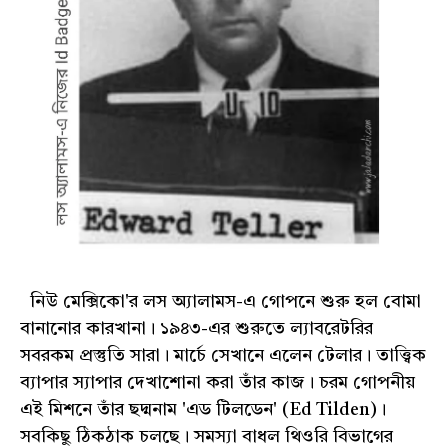
নিউ মেক্সিকো'র লস অ্যালামস-এ গোপনে শুরু হল বোমা
বানানোর কারখানা। ১৯৪৩-এর শুরুতে ল্যাবরেটরির
সবরকম প্রস্তুতি সারা। মার্চে সেখানে এলেন টেলার। তাত্ত্বিক
ব্যাপার স্যাপার দেখাশোনা করা তাঁর কাজ। চরম গোপনীয়
এই মিশনে তাঁর ছদ্মনাম 'এড টিলডেন' (Ed Tilden)।
সবকিছু ঠিকঠাক চলছে। সমস্যা বাধল থিওরি বিভাগের