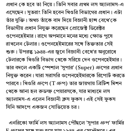
প্রধান কে হবে তা নিয়ে। তিনি সবার প্রথম লস অ্যালামস-এ
এসেছেন। সুতরাং তিনি হবেন থিওরি বিভাগের প্রধান। এটা
তাঁর যুক্তি। অথচ তাঁকে বাদ দিয়ে বিজ্ঞানী হান্স বেথে'কে
বিভাগীয় প্রধান নিযুক্ত করেছেন প্রোজেক্ট ডিরেক্টর
ওপেনহেইমার। রাগে অপমানে মনের মধ্যে ক্ষোভ পুষে
রাখলেন টেলার। ওপেনহেইমারের সঙ্গে তিক্ততার সেই
শুরু। উপরন্তু ১৯৪৪-এর জুনে বিজ্ঞানী বেথে'র অনুরোধে
টেলারকে থিওরি বিভাগ থেকে সরিয়ে দেন ওপেনহেইমার।
তার বদলে একটি স্পেশাল 'সুপার' (Super) গ্রুপের প্রধান
নিযুক্ত করেন। যারা সরাসরি ওপেনহেইমারকে রিপোর্ট করতে
পারবে। থিওরি গ্রুপে (T গ্রুপ) তার জায়গায় ব্রিটিশ মিশন
থেকে আনা হল রুডল্ফ পেয়ারসকে, যার মাধ্যমে লস
অ্যালামস-এ এলেন বিজ্ঞানী ক্লস ফুকস। এই সেই ফুকস
যিনি আদপে একজন সোভিয়েত চর।
এনরিকো ফার্মি লস অ্যালামস পৌঁছলে 'সুপার গ্রুপ' ফার্মির