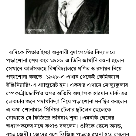
এদিকে পিতার ইচ্ছা অনুযায়ী বুদাপেস্টের বিদ্যালয়ে
পড়াশোনা শেষ করে ১৯২৬-এ তিনি জার্মানি রওনা হলেন।
সেখানে কার্লসরুহে বিশ্ববিদ্যালয়ে গণিত ও রসায়ন নিয়ে
পড়াশোনা করতে। ১৯২৮-এ এখান থেকেই কেমিক্যাল
ইঞ্জিনিয়ারিং-এ গ্র্যাজুয়েট হন। একবার এখানে মোল্যুকুলার
স্পেকট্রোস্কোপি'র ওপর অতিথি অধ্যাপক হারমান মার্ক-এর
লেকচার শুনে পদার্থবিদ্যা নিয়ে পড়াশোনা মনস্থির করলেন।
এ কথা শোনামাত্র সিনিয়র টেলার ছুটলেন ছেলেকে
বোঝাতে যে ফিজিক্সে ভবিষ্যৎ শূন্য। এমনকি ছেলের
অধ্যাপকদের সঙ্গে কথাও বললেন। ওদিকে ছেলে অনড়,
বড্ড জেদী। জেদের বশে ফিজিক্স পড়তে রওনা হয়ে গেলেন