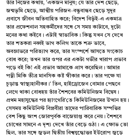
তাঁর নিজের কথায়, 'একজন মানুষ; যে তার দেশ ছেড়ে,
জন্মভূমি ছেড়ে, আত্মীয় পরিজন–বন্ধুবান্ধব ছেড়ে সুদূর
প্রবাসে জীবন অতিবাহিত করে; বিদেশ বিভূঁই-এ একমাত্র
তার প্রফেশনাল সহকর্মীদের সঙ্গে সে সময় কাটাবে, দুটো
মনের কথা কইবে। এটাই স্বাভাবিক। কিন্তু যখন সে দেখে
তার শতকরা নব্বই ভাগ কলিগ তাকে শত্রু ভাবে,
অবজ্ঞাভরে পরিত্যাগ করে, তার সংস্পর্শে আসতে সংকোচ
বোধ করে; তখন তার ওপর এর একটা গভীর খারাপ প্রভাব
পড়ে বই কি! এই প্রভাব আমাকে গ্রাস করেছিল। আমার
পত্নী মিকি তীব্র মানসিক কষ্ট স্বীকার করে। তার পক্ষে যা
চূড়ান্ত স্বাস্থ্যহানীকর।' তিন, হাইড্রোজেন বোমার পেছনে
লেগে থাকা বোধহয় তাঁর শৈশবের কমিউনিজম বিদ্বেষ।
প্রথম মহাযুদ্ধের পর হ্যাংগেরি'তে কিমিউনিজমের উত্থান হয়।
সেসময় কমিউনিস্ট বিপ্লবীরা তাদের পারিবারিক সম্পত্তির
বেশ কিছু অংশ জোরপূর্বক বাজেয়াপ্ত করে নেয়। শৈশবে
চোখের সামনে এ দৃশ্য দেখে তাঁর বেড়ে ওঠা। এ ক্ষোভ তো
ছিল, তার সঙ্গে জুড়ল দ্বিতীয় বিশ্বযুদ্ধোত্তর ইউরোপ জুড়ে