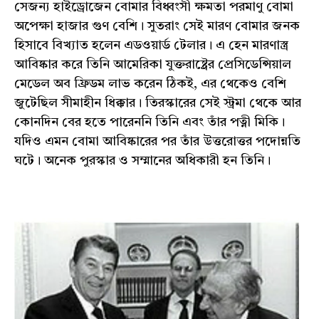
সেজন্য হাইড্রোজেন বোমার বিধ্বংসী ক্ষমতা পরমাণু বোমা
অপেক্ষা হাজার গুণ বেশি। সুতরাং সেই মারণ বোমার জনক
হিসাবে বিখ্যাত হলেন এডওয়ার্ড টেলার। এ হেন মারণাস্ত্র
আবিষ্কার করে তিনি আমেরিকা যুক্তরাষ্ট্রের প্রেসিডেন্সিয়াল
মেডেল অব ফ্রিডম লাভ করেন ঠিকই, এর থেকেও বেশি
জুটেছিল সীমাহীন ধিক্কার। তিরস্কারের সেই স্ট্রমা থেকে আর
কোনদিন বের হতে পারেননি তিনি এবং তাঁর পত্নী মিকি।
যদিও এমন বোমা আবিষ্কারের পর তাঁর উত্তরোত্তর পদোন্নতি
ঘটে। অনেক পুরস্কার ও সম্মানের অধিকারী হন তিনি।