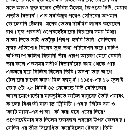
F গ্রুপের সঙ্গে যুক্ত হয়ে যায় ১৯৪৪-এর সেপ্টেম্বরে। এর
সঙ্গে আরও যুক্ত হলেন স্টেনিস্ল উলেম, জিওফ্রে চিউ, মেয়ার
প্রভৃতি বিজ্ঞানী। এত সবকিছুর পরেও সেদিনের অপমান
ভোলেননি টেলার। মনের ভেতর দীর্ঘদিন লালন করেছেন
রাগ। যুদ্ধ পরবর্তী ওপেনহেইমারের বিচারের সময় মিথ্যা
সাক্ষ্য দিতে তাই এতটুকু পিছপা হননি তিনি। সেদিনের
সুন্দর প্রতিশোধ নিলেন ভুল তথ্য পরিবেশন করে। যদিও
অধিকাংশ কলিগ বিজ্ঞানী তাঁর এরূপ আচরণ মেনে নেননি।
তার ফলে একসময় সতীর্থ বিজ্ঞানীদের কাছ থেকে প্রায়
একঘরে হয়ে বিচ্ছিন্ন ছিলেন তিনি। অবশ্য তার আগে
টেলারের রাগের কারণ ছিল বহুমুখী। ১৯৪৫-এর ১৬ জুলাই
ভোর ৫টা ২৯ মিনিট ৪৫ সেকেন্ডে নিউ মেক্সিকোর
অ্যালামোগোর্ডো'র মরুভূমিতে ফাটল মানুষের তৈরি এযাবৎ
কালের বিধ্বংসী মারণাস্ত্র 'ট্রিনিটি'। এবার 'লিটন বয়' ও
'ফ্যাট ম্যান'-এর পালা। কী করা হবে এদের দিয়ে?
ওপেনহেইমার মত দিলেন জনবহুল শহরের উপর ফেলবার।
সেদিন এর তীব্র বিরোধিতা করেছিলেন টেলার। তিনি