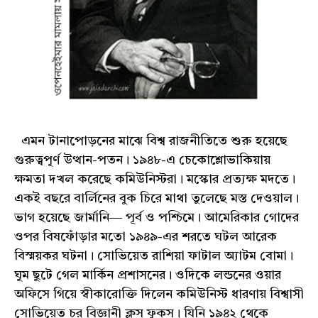
এমন টানাপোড়নের মাঝে বিশ্ব রাজনীতিতে শুরু হয়েছে
গুরুত্বপূর্ণ উত্থান-পতন। ১৯৪৮-এ চেকোশ্লোভাকিয়ায়
ক্ষমতা দখল করেছে কমিউনিস্টরা। মস্কোর প্রত্যক্ষ মদতে।
একই বছরে বার্লিনের বুক চিরে মাথা তুলেছে মস্ত দেওয়াল।
ভাগ হয়েছে জার্মানি― পূর্ব ও পশ্চিমে। আমেরিকার গোদের
ওপর বিষফোঁড়ার মতো ১৯৪৯-এর শরতে ঘটল আরেক
বিস্ময়কর ঘটনা। সোভিয়েত রাশিয়া ফাটাল অ্যাটম বোমা।
ঘুম ছুটে গেল মার্কিন প্রশাসনের। ওদিকে লন্ডনের ওয়ার
অফিসে গিয়ে স্বীকারোক্তি দিলেন কমিউনিস্ট ধারণায় বিশ্বাসী
সোভিয়েত চর বিজ্ঞানী ক্লস ফুকস। যিনি ১৯৪২ থেকে