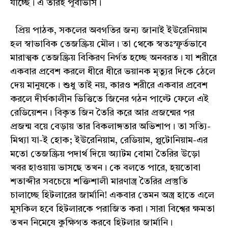
যাচ্ছে। এ তারই পূর্বাভাস।
প্রিয় পাঠক, সকলের অবগতির জন্য জানাই ইউরেনিয়াম
হল স্বাভাবিক তেজস্ক্রিয় মৌল। তা থেকে স্বতঃস্ফূর্তভাবে
মারাত্মক তেজস্ক্রিয় বিকিরণ নির্গত হচ্ছে অনবরত। যা শরীরে
একবার প্রবেশ করলে ধীরে ধীরে ভয়ানক মৃত্যুর দিকে ঠেলে
দেয় মানুষকে। শুধু তাই নয়, কারও শরীরে একবার প্রবেশ
করলে দীর্ঘকালীন ভিত্তিতে জিনের গঠন পাল্টে ফেলে এই
রেডিয়েশন। বিকৃত জিন তৈরি করে আর প্রজন্মের পর
প্রজন্ম বয়ে বেড়ায় তার বিকলাঙ্গতার অভিশাপ। তা সত্যি-
মিথ্যা যা-ই হোক; ইউরেনিয়াম, রেডিয়াম, প্লুটোনিয়াম-এর
মতো তেজস্ক্রিয় পদার্থ দিয়ে অ্যাটম বোমা তৈরির উড়ো
খবর হাওয়ায় ভাসছে তখন। কে বলতে পারে, হয়তোবা
শতাব্দীর সবচেয়ে শক্তিশালী মারণাস্ত্র তৈরির প্রস্তুতি
চালাচ্ছে হিটলারের জার্মানি! একবার তেমন অস্ত্র হাতে এলে
মুসকিল হবে হিটলারকে পরাজিত করা। সারা বিশ্বের ক্ষমতা
তখন নিমেষে কুক্ষিগত করবে হিটলার জার্মানি।