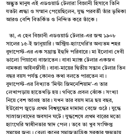
অদ্ভুত মানুষ এই এডওয়ার্ড টেলার! বিজ্ঞানী হিসাবে তিনি
যতটা শ্রদ্ধা ও সম্মান পেয়েছিলেন, যুদ্ধ পরবর্তী তাঁর ভূমিকা
আরও বেশি বিতর্কিত ও নিন্দিত করে তাঁকে।
তা, এ হেন বিজ্ঞানী এডওয়ার্ড টেলার-এর জন্ম ১৯০৮
সালের ১৫-ই জানুয়ারি। অস্ট্রিয়-হ্যাংগেরি'র অন্যতম শহর
বুদাপেস্ট-এর এক সম্ভ্রান্ত ইহুদি পরিবারে। মা ইলোনা দেবী
ভালো পিয়ানো বাজাতেন। বাবা ম্যাক্স টেলার একজন
নামকরা আইনজীবী। বাবা-মায়ের দ্বিতীয় সন্তান টেলার তিন
বছর বয়স পর্যন্ত কোনও কথা বলতে পারতেন না।
বুদাপেস্ট-এর বিখ্যাত 'মিন্টা জিমনেশিয়াম'-এ তার
লেখাপড়ায় হাতেখড়ি হয়। গণিতে প্রবল ঝোঁক। সংখ্যা
নিয়ে বেশ আগ্রহ তার। যখন তার বয়স মাত্র ছয় বছর,
ইউরোপ জুড়ে প্রথম বিশ্বযুদ্ধের দামামা বেজে ওঠে। যুদ্ধে
সাম্রাজ্যবাদের অবসান ঘটে। যুদ্ধশেষে প্রথম বারের মতো
হ্যাংগেরি স্বাধীনতার স্বাদ পেল। তবে তা খুব সংক্ষিপ্ত
সময়ের জন্য। বেলা কুনের সমাজতান্ত্রিক সরকার ক্ষমতায়