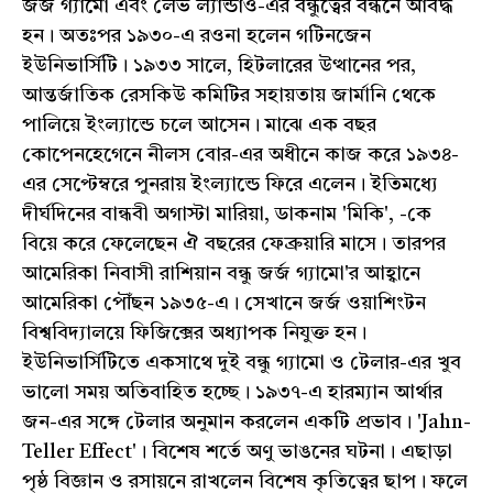
জর্জ গ্যামো এবং লেভ ল্যান্ডাও-এর বন্ধুত্বের বন্ধনে আবদ্ধ
হন। অতঃপর ১৯৩০-এ রওনা হলেন গটিনজেন
ইউনিভার্সিটি। ১৯৩৩ সালে, হিটলারের উত্থানের পর,
আন্তর্জাতিক রেসকিউ কমিটির সহায়তায় জার্মানি থেকে
পালিয়ে ইংল্যান্ডে চলে আসেন। মাঝে এক বছর
কোপেনহেগেনে নীলস বোর-এর অধীনে কাজ করে ১৯৩৪-
এর সেপ্টেম্বরে পুনরায় ইংল্যান্ডে ফিরে এলেন। ইতিমধ্যে
দীর্ঘদিনের বান্ধবী অগাস্টা মারিয়া, ডাকনাম 'মিকি', -কে
বিয়ে করে ফেলেছেন ঐ বছরের ফেব্রুয়ারি মাসে। তারপর
আমেরিকা নিবাসী রাশিয়ান বন্ধু জর্জ গ্যামো'র আহ্বানে
আমেরিকা পৌঁছন ১৯৩৫-এ। সেখানে জর্জ ওয়াশিংটন
বিশ্ববিদ্যালয়ে ফিজিক্সের অধ্যাপক নিযুক্ত হন।
ইউনিভার্সিটিতে একসাথে দুই বন্ধু গ্যামো ও টেলার-এর খুব
ভালো সময় অতিবাহিত হচ্ছে। ১৯৩৭-এ হারম্যান আর্থার
জন-এর সঙ্গে টেলার অনুমান করলেন একটি প্রভাব। 'Jahn-
Teller Effect'। বিশেষ শর্তে অণু ভাঙনের ঘটনা। এছাড়া
পৃষ্ঠ বিজ্ঞান ও রসায়নে রাখলেন বিশেষ কৃতিত্বের ছাপ। ফলে