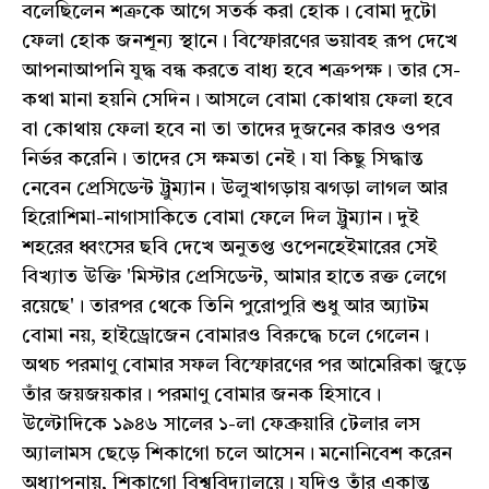
বলেছিলেন শত্রুকে আগে সতর্ক করা হোক। বোমা দুটো
ফেলা হোক জনশূন্য স্থানে। বিস্ফোরণের ভয়াবহ রূপ দেখে
আপনাআপনি যুদ্ধ বন্ধ করতে বাধ্য হবে শত্রুপক্ষ। তার সে-
কথা মানা হয়নি সেদিন। আসলে বোমা কোথায় ফেলা হবে
বা কোথায় ফেলা হবে না তা তাদের দুজনের কারও ওপর
নির্ভর করেনি। তাদের সে ক্ষমতা নেই। যা কিছু সিদ্ধান্ত
নেবেন প্রেসিডেন্ট ট্রুম্যান। উলুখাগড়ায় ঝগড়া লাগল আর
হিরোশিমা-নাগাসাকিতে বোমা ফেলে দিল ট্রুম্যান। দুই
শহরের ধ্বংসের ছবি দেখে অনুতপ্ত ওপেনহেইমারের সেই
বিখ্যাত উক্তি 'মিস্টার প্রেসিডেন্ট, আমার হাতে রক্ত লেগে
রয়েছে'। তারপর থেকে তিনি পুরোপুরি শুধু আর অ্যাটম
বোমা নয়, হাইড্রোজেন বোমারও বিরুদ্ধে চলে গেলেন।
অথচ পরমাণু বোমার সফল বিস্ফোরণের পর আমেরিকা জুড়ে
তাঁর জয়জয়কার। পরমাণু বোমার জনক হিসাবে।
উল্টোদিকে ১৯৪৬ সালের ১-লা ফেব্রুয়ারি টেলার লস
অ্যালামস ছেড়ে শিকাগো চলে আসেন। মনোনিবেশ করেন
অধ্যাপনায়, শিকাগো বিশ্ববিদ্যালয়ে। যদিও তাঁর একান্ত