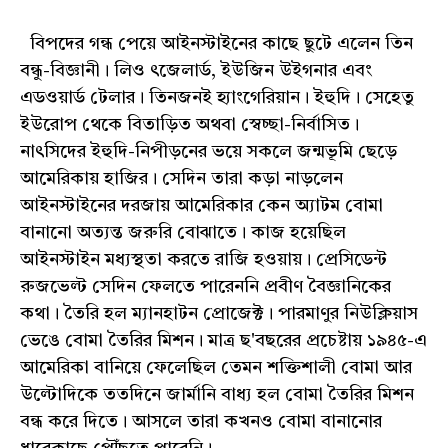
বিপদের গন্ধ পেয়ে আইনস্টাইনের কাছে ছুটে এলেন তিন
বন্ধু-বিজ্ঞানী। লিও ৎজেলার্ড, ইউজিন উইগনার এবং
এডওয়ার্ড টেলার। তিনজনই হ্যাংগেরিয়ান। ইহুদি। সেহেতু
ইউরোপ থেকে বিতাড়িত অথবা স্বেচ্ছা-নির্বাসিত।
নাৎসিদের ইহুদি-নিপীড়নের ভয়ে সকলে জন্মভূমি ছেড়ে
আমেরিকায় হাজির। সেদিন তারা কড়া নাড়লেন
আইনস্টাইনের দরজায় আমেরিকার কেন অ্যাটম বোমা
বানানো অত্যন্ত জরুরি বোঝাতে। কাজ হয়েছিল
আইনস্টাইন মধ্যস্থতা করতে রাজি হওয়ায়। প্রেসিডেন্ট
রুজভেল্ট সেদিন ফেলতে পারেননি প্রবীণ বৈজ্ঞানিকের
কথা। তৈরি হল ম্যানহাটন প্রোজেক্ট। পারমাণুর নিউক্লিয়াস
ভেঙে বোমা তৈরির মিশন। মাত্র ছ'বছরের প্রচেষ্টায় ১৯৪৫-এ
আমেরিকা বানিয়ে ফেলেছিল তেমন শক্তিশালী বোমা আর
উল্টোদিকে ততদিনে জার্মানি বাধ্য হল বোমা তৈরির মিশন
বন্ধ করে দিতে। আসলে তারা কখনও বোমা বানানোর