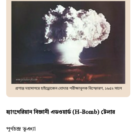
হ্যাংগেরিয়ান বিজ্ঞানী এডওয়ার্ড (H–Bomb) টেলার
পূর্ণচন্দ্র ভূঞ্যা