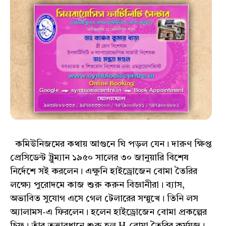
কমিউনিজমের কথায় আগুনে ঘি পড়ল যেন। দারুণ ক্ষিপ্ত
প্রেসিডেন্ট ট্রুম্যান ১৯৫০ সালের ৩০ জানুয়ারি বিশেষ
নির্দেশে সই করলেন। এক্ষুনি হাইড্রোজেন বোমা তৈরির
লক্ষ্যে পুরোদমে কাজ শুরু করুন বিজ্ঞানীরা। ব্যাস,
অভাবিত সুযোগ এসে গেল টেলারের সম্মুখে। তিনি লস
অ্যালামস-এ ফিরলেন। হলেন হাইড্রোজেন বোমা প্রকল্পের
চিফ। তাঁর তত্ত্বাবধানে শুরু হল H-বোমা তৈরির কর্মযজ্ঞ।