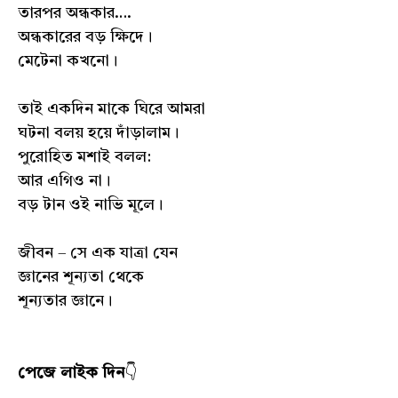
তারপর অন্ধকার….
অন্ধকারের বড় ক্ষিদে।
মেটেনা কখনো।
তাই একদিন মাকে ঘিরে আমরা
ঘটনা বলয় হয়ে দাঁড়ালাম।
পুরোহিত মশাই বলল:
আর এগিও না।
বড় টান ওই নাভি মূলে।
জীবন – সে এক যাত্রা যেন
জ্ঞানের শূন্যতা থেকে
শূন্যতার জ্ঞানে।
পেজে লাইক দিন
👇