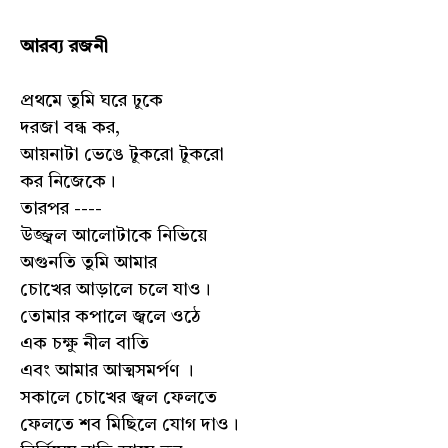
আরব্য রজনী
প্রথমে তুমি ঘরে ঢুকে
দরজা বন্ধ কর,
আয়নাটা ভেঙে টুকরো টুকরো
কর নিজেকে।
তারপর ----
উজ্জ্বল আলোটাকে নিভিয়ে
অগুনতি তুমি আমার
চোখের আড়ালে চলে যাও।
তোমার কপালে জ্বলে ওঠে
এক চক্ষু নীল বাতি
এবং আমার আত্মসমর্পণ ।
সকালে চোখের জ্বল ফেলতে
ফেলতে শব মিছিলে যোগ দাও।