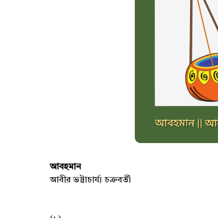
আবহমান
আবীর ভট্টাচার্য্য চক্রবর্তী