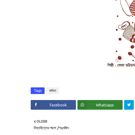
Tags
কবিতা
Facebook
Whatsapp
OLDER
নিম্নবিত্তের পয়লা /শঙ্খজিৎ