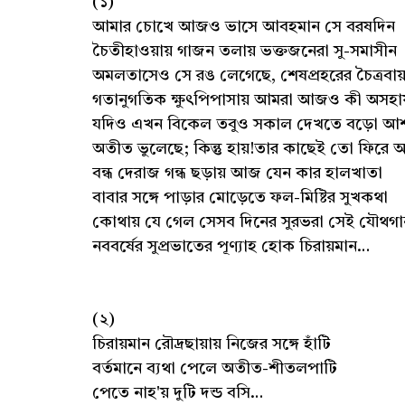
(১)
আমার চোখে আজও ভাসে আবহমান সে বরষদিন
চৈতীহাওয়ায় গাজন তলায় ভক্তজনেরা সু-সমাসীন
অমলতাসেও সে রঙ লেগেছে, শেষপ্রহরের চৈত্রবায
গতানুগতিক ক্ষুৎপিপাসায় আমরা আজও কী অসহা
যদিও এখন বিকেল তবুও সকাল দেখতে বড়ো আ
অতীত ভুলেছে; কিন্তু হায়!তার কাছেই তো ফিরে 
বন্ধ দেরাজ গন্ধ ছড়ায় আজ যেন কার হালখাতা
বাবার সঙ্গে পাড়ার মোড়েতে ফল-মিষ্টির সুখকথা
কোথায় যে গেল সেসব দিনের সুরভরা সেই যৌথগা
নববর্ষের সুপ্রভাতের পূণ্যাহ হোক চিরায়মান…
(২)
চিরায়মান রৌদ্রছায়ায় নিজের সঙ্গে হাঁটি
বর্তমানে ব্যথা পেলে অতীত-শীতলপাটি
পেতে নাহ'য় দুটি দন্ড বসি…