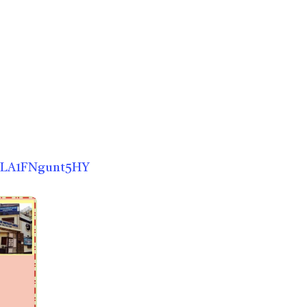
0LLA1FNgunt5HY