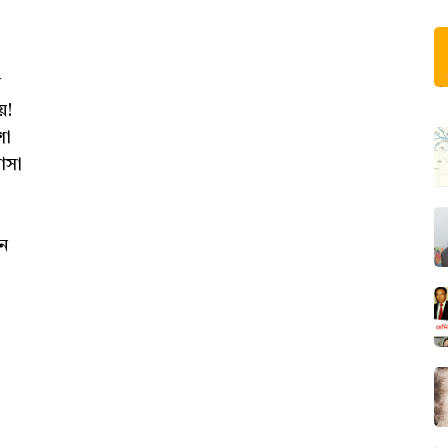
়
য়!
শা
আসা
ন