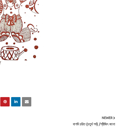
NEWER
বাগদি চরিত (চতুর্থ পর্ব) /শ্রীজিৎ জানা