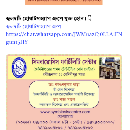
জ্বলদর্চি হোয়াটসঅ্যাপ গ্রুপে যুক্ত হোন।
👇
জ্বলদর্চি হোয়াটসঅ্যাপ গ্রুপ
https://chat.whatsapp.com/JWMuazCj0LLA1FN
gunt5HY