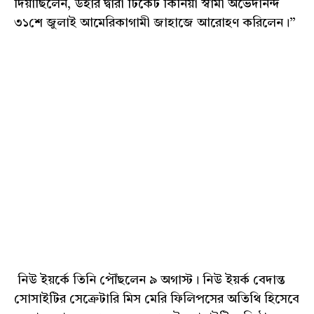
দিয়াছিলেন, উহার দ্বারা টিকেট কিনিয়া স্বামী অভেদানন্দ
৩১শে জুলাই আমেরিকাগামী জাহাজে আরোহণ করিলেন।”
নিউ ইয়র্কে তিনি পৌঁছলেন ৯ অগাস্ট। নিউ ইয়র্ক বেদান্ত
সোসাইটির সেক্রেটারি মিস মেরি ফিলিপসের অতিথি হিসেবে