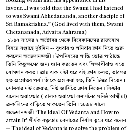
looking swami had his appearance in his
favour...I was told that the Swami I had listened
to was Swami Abhedananda, another disciple of
Sri Ramakrishna.” (God lived with them, Swami
Chetananada, Advaita Ashrama)
১৮৯৭ সালের ২ অক্টোবর থেকে বিবেকানন্দের রাজযোগ
বিষয়ে সপ্তাহে দুইদিন -- বুধবার ও শনিবার ক্লাস নিতে শুরু
করলেন অভেদানন্দজী। উপনিষদের শান্তি স্তোত্র পাঠান্তে
তিনি কিছুক্ষণের জন্য ধ্যান করতেন এবং শিক্ষার্থীরাও এতে
যোগদান করত। প্রায় এক ঘন্টা ধরে এই ক্লাস চলত, তারপর
হত প্রশ্নোত্তর পর্ব। তাঁকে প্রশ্ন করা হত, তিনি উত্তর দিতেন।
সোমবার মন্ট ক্লেয়ার, নিউ জার্সিতে ক্লাস নিতেন। সিস্টার
এলেন ওয়াল্ডোর ( রালফ ওয়াল্ডো এমার্সনের ঘনিষ্ঠ আত্মীয়া)
ব্রুকলিনের বাড়িতে থাকতেন তিনি। ১৮৯৮ সালে
অভেদানন্দজী ‘The Ideal Of Vedanta and How to
attain It’ শীর্ষক বক্তৃতায় বেদান্তের নির্যাস তুলে ধরে বলেন
-- The ideal of Vedanta is to solve the problem of