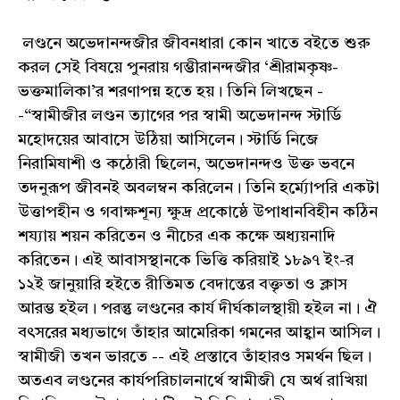
লণ্ডনে অভেদানন্দজীর জীবনধারা কোন খাতে বইতে শুরু
করল সেই বিষয়ে পুনরায় গম্ভীরানন্দজীর ‘শ্রীরামকৃষ্ণ-
ভক্তমালিকা’র শরণাপন্ন হতে হয়। তিনি লিখছেন -
-“স্বামীজীর লণ্ডন ত্যাগের পর স্বামী অভেদানন্দ স্টার্ডি
মহোদয়ের আবাসে উঠিয়া আসিলেন। স্টার্ডি নিজে
নিরামিষাশী ও কঠোরী ছিলেন, অভেদানন্দও উক্ত ভবনে
তদনুরূপ জীবনই অবলম্বন করিলেন। তিনি হর্ম্যোপরি একটা
উত্তাপহীন ও গবাক্ষশূন্য ক্ষুদ্র প্রকোষ্ঠে উপাধানবিহীন কঠিন
শয্যায় শয়ন করিতেন ও নীচের এক কক্ষে অধ্যয়নাদি
করিতেন। এই আবাসস্থানকে ভিত্তি করিয়াই ১৮৯৭ ইং-র
১২ই জানুয়ারি হইতে রীতিমত বেদান্তের বক্তৃতা ও ক্লাস
আরম্ভ হইল। পরন্তু লণ্ডনের কার্য দীর্ঘকালস্থায়ী হইল না। ঐ
বৎসরের মধ্যভাগে তাঁহার আমেরিকা গমনের আহ্বান আসিল।
স্বামীজী তখন ভারতে -- এই প্রস্তাবে তাঁহারও সমর্থন ছিল।
অতএব লণ্ডনের কার্যপরিচালনার্থে স্বামীজী যে অর্থ রাখিয়া