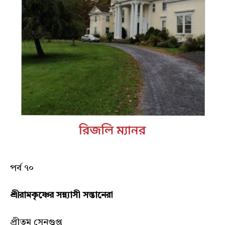
পর্ব ৭০
শ্রীরামকৃষ্ণের সন্ন্যাসী সন্তানেরা
প্রীতম সেনগুপ্ত