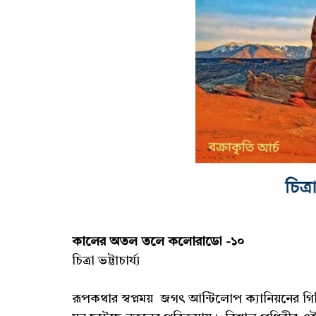
কালের অতল তলে কলোরাডো -১০
চিত্রা ভট্টাচার্য্য
রূপকথার স্বপ্নময় জগৎ আন্টিলোপ ক্যানিয়নের গির