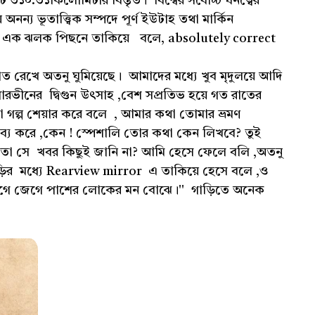
ি ৩১০.৩১কিলোমিটার বিস্তৃত। বিশ্বের সর্বোচ্চ ঘনত্বের
্য ভূতাত্ত্বিক সম্পদে পূর্ণ ইউটাহ তথা মার্কিন
ঘুরিয়ে এক ঝলক পিছনে তাকিয়ে বলে, absolutely correct
 । .
রেখে অতনু ঘুমিয়েছে। আমাদের মধ্যে খুব মৃদুলয়ে আদি
রভীনের দ্বিগুন উৎসাহ ,বেশ সপ্রতিভ হয়ে গত রাতের
া গল্প শেয়ার করে বলে , আমার কথা তোমার ভ্রমণ
তব্য করে ,কেন ! স্পেশালি তোর কথা কেন লিখবে? তুই
ো সে খবর কিছুই জানি না? আমি হেসে ফেলে বলি ,অতনু
ড়ির মধ্যে Rearview mirror এ তাকিয়ে হেসে বলে ,ও
জেগে জেগে পাশের লোকের মন বোঝে।'' গাড়িতে অনেক