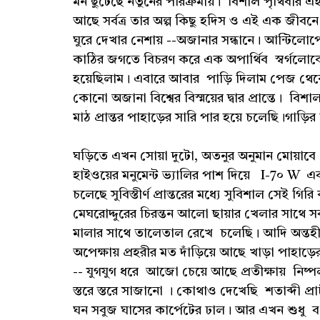
মন ছুটেছে নতুনের পরিক্রমায়। বিশাল পৃথিবীর এই
আছে সর্বত্র তার অল্প কিছু হদিস ও এই এক জীবনে
ঘুরে দেখার নেশায় --অজানার সন্ধানে। আন্টিলোপের
কাঠির জগতে বিচরণ করে এক অপার্থিব স্বর্গলোক
হয়েছিলাম। এবারে আবার পাড়ি দিলাম পেজ থেকে
কোনো অজানা বিশ্বের বিস্ময়ের দ্বার প্রান্তে। বিশাল 
মাঠ প্রান্তর পাহাড়ের সারি পার হয়ে চলেছি।গাড়ি
ঘড়িতে এখন সোয়া দুটো, অতনুর অনুমান মোয়াবে 
হাইওয়ের মনুমেন্ট ভ্যালির পাশ দিয়ে I-7০ W এ
চলেছে সুবিস্তীর্ণ প্রান্তরের মধ্যে সুবিশাল সেই গির
মেঘরোদ্দুরের চিরন্তন আলো ছায়ার খেলার সাথে সবুজ
মালার সাথে তালেতাল রেখে চলেছি। আদি অন্তহীন
অপেক্ষায় প্রহরীর মত দাঁড়িয়ে আছে খাড়া পাহাড়ের
-- যুগযুগ ধরে আজো চেয়ে আছে প্রতীক্ষায় নিষ্
স্তরে স্তরে সাজানো । কোথাও দেখেছি শতাব্দী প্
ঘন সবুজ ঘাসের কার্পেটের ঢাল। আর এখন শুধু বর