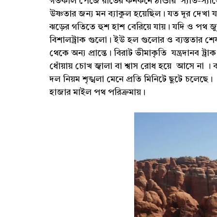
গতকাল পেজে রাতের কনকনে ঠান্ডায় স্যাঁত-স্যাঁতে
উষ্ণতার জন‍্য মন ব্যাকুল হয়েছিল। যত দূর দেখা
ঝড়ের গতিতে হুশ হাশ বেরিয়ে যায়। যদি ও পথ জু
বিশালট্রাক গুলো। ইউ হল গুলোর ও ব্যস্ততার শেষ 
থেকে অন্য প্রান্তে। বিরাট ভীমাকৃতি যন্ত্রদানব 
ধোঁয়ায় চোখ জ্বালা বা শ্বাস রোধ হয়ে আসে না ।
দল নিয়ম শৃঙ্খলা মেনে প্রতি মিনিটে ছুটে চলেছ
হাজার মাইল পথ পরিক্রমায়।