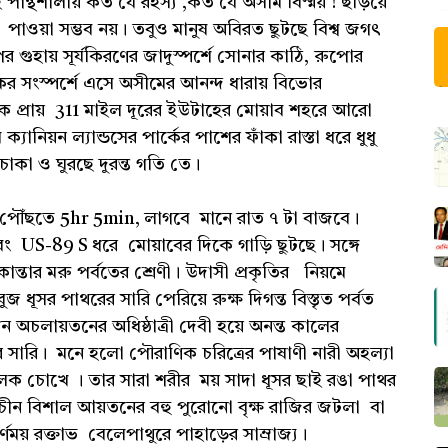
 পান্থশালায় কত যে রহস্য ,কত যে অসীম বিস্ময় ! ছড়িয়ে
 পাওয়া সম্ভব নয়। তবুও মানুষ অবিরত ছুটছে বিশ্ব জগৎ
 গুহায় সূর্যকিরণের জাদুস্পর্শে সোনার কাঠি, রুপোর
ের সংস্পর্শে এসে অসীমের আনন্দ ধারায় বিভোর
 প্রায় 311 মাইল দূরের ইউটাহের মোয়াব শহরে আরো
ক্যানিয়ন ল্যান্ডসের পার্কের পাশের ফাঁকা রাস্তা ধরে ধুধু
র চাকা ও ঘুরছে দুরন্ত গতি তে।
পৌঁছতে 5hr 5min, লাগবে মানে রাত ৭ টা বাজবে।
বং US-89 S ধরে মোয়াবের দিকে গাড়ি ছুটছে। সঙ্গে
ি কান্তার মরু পর্বতের শ্রেণী। উদাসী প্রকৃতির নিয়মে
 ধূসর পাথরের সারি পেরিয়ে রুক্ষ দিগন্ত বিস্তৃত পর্বত
 অচলায়তনের অধিষ্ঠাত্রী দেবী হয়ে অনন্ত কালের
 সারি। মনে হলো পৌরাণিক চরিত্রের পাষাণী নারী অহল‍্যা
পলক চোখে । তার সারা শরীর ময় সাদা ধূসর ছাই রঙা পাথর
রাচীন বিশাল আয়তনের বহু পুরোনো বৃক্ষ রাজির জটলা বা
্ণময় রক্তাভ বেলেপাথুরে পাহাড়ের সাম্রাজ্য।