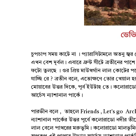
চুপচাপ সময় কাটে না । প্যারাসিটামলে অতনু জ্বর ক
এখন বেশ দূর্বল। এবারে ফ্রন্ট সীটে ব্রতীনের পাশ
ফটো তুলছে । ওর প্রিয় মাউথর্গান লাল কোটের
যাচ্ছি রে ? ব্রতীন বলে, এতোক্ষণে তোর খেয়াল হ
মোয়াবের উত্তর দিকে, পূর্ব ইউটাহ তে। কলোরাডো
আর্চেস ন্যাশানাল পার্কে।
পারভীন বলে , তাহলে Friends , Let's go Arche
ন্যাশানাল পার্কের উত্তর পূর্বে কলোরাডো নদীর তীরে ।
লাল বেলে পাথরের মরুভুমি। কলোরাডো মালভূমির উত