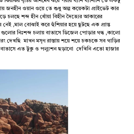
 ঝিরঝির বৃষ্টির অনিমেষ ঝরে পরার ঘ্যান ঘ্যানানি তে একটু
 যায় জনহীন ওয়ান ওয়ে তে শুধু অল্প কয়েকটা প্রাইভেট কার
ড়ে চলছে শব্দ হীন ধোঁয়া বিহীন দৈত্যের আকারের
নেই ,মাল বোঝাই করে হুঁশিয়ার হয়ে ছুটছে এক প্রান্ত
ট্রাক গুলোর নিঃশব্দ চলায় বাতাসে ডিজেল পোড়ার গন্ধ ,কালো
 বরং দেখছি মাখন মসৃণ রাস্তায় শয়ে শয়ে চকচকে সব গাড়ির
ে। বাতাসে এত টুকু ও পল্যুশন ছড়ানো দেখিনি এতো হাজার