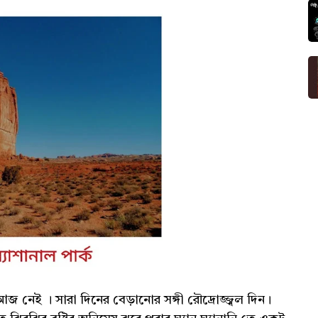
জ নেই । সারা দিনের বেড়ানোর সঙ্গী রৌদ্রোজ্জ্বল দিন।