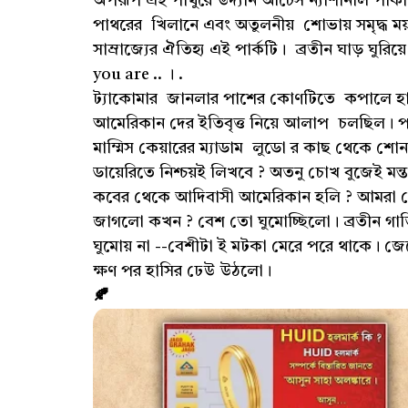
অপরূপ এই পাথুরে উদ্যান আর্চেস ন্যাশানাল পার্কট
পাথরের খিলানে এবং অতুলনীয় শোভায় সমৃদ্ধ ময় অনন
সাম্রাজ্যের ঐতিহ্য এই পার্কটি। ব্রতীন ঘাড় 
you are ..
ট্যাকোমার জানলার পাশের কোণটিতে কপালে হাত 
আমেরিকান দের ইতিবৃত্ত নিয়ে আলাপ চলছিল। পা
মাম্মিস কেয়ারের ম্যাডাম লুডো র কাছ থেকে শোন
ডায়েরিতে নিশ্চয়ই লিখবে ? অতনু চোখ বুজেই মন্
কবের থেকে আদিবাসী আমেরিকান হলি ? আমরা ত
জাগলো কখন ? বেশ তো ঘুমোচ্ছিলো। ব্রতীন গা
ঘুমোয় না --বেশীটা ই মটকা মেরে পরে থাকে। 
ক্ষণ পর হাসির ঢেউ উঠলো।
🍂